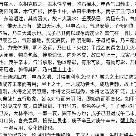
纳音属木，以相克取之。盖木性辛者，唯石榴木；申酉气归静肃，
，阴阳闭塞，木气归根，伏乎土中，故曰平地木也。丙子丁丑何以
，东流滔注，其势浸大，故曰大溪水；壬辰癸巳，势极东南，气
水，惟天上乃有，故曰天河水；甲申乙酉，气息安静，子母同位，
不溢，乃曰大海水也。戊子己丑何以取象霹雳火？盖气在一 阳，
甲辰乙巳，气形盛地，势定高冈，传 明继晦，子母相承，乃曰覆
位，力微体 弱，明不及远，乃曰山下火也；甲戌乙亥谓之山头火
气居闭塞，物尚包藏，掩形遮体，内外不交，故曰壁上土；戊寅己
土也；庚午辛未，气当承形，物以路彰，有形可质，有物可彰，乃
阴阳历遍，势得其间，乃曰屋上土也。
之土通达四方，申酉之地，其得朋利亨之理乎？城头之土取堤防之
故成齐未来而有用；屋上之土，土之成功者也，成功者静，故止于
雄刚，火得之光明照耀，木得之英华越秀，水得之滥波不 泛，土
大矣哉！五行取象，皆以对待而分阴 阳，即始终而明变化。如甲
已对庚戌辛 亥，白蜡钗钏，干巽异方，形色各尽也；壬子癸酉对
戌己亥，大林平地，一盛一衰，巽干殊方也；戊子己丑对戊午己未
覆灯山头，含光畏风，投光止艮也；庚子辛丑对庚午辛未，壁上路
，干湿互用，变化始终也。
支而分配五行，论阴阳而大明终始。天成人力相兼，生旺死绝并