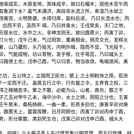
物渐成实，木居金地，其味成辛，故曰石榴木；观他木至午而
取象涧下水？盖气未通济，高段非水流之所，卑湿乃水就之
傍离宫，火明势盛，水得归库，盈科后进， 乃曰长流水也；丙
出而不穷，汲而不 竭，乃曰井泉水；壬戌癸亥，天门之地，
形居水位，水中之火，非神龙则无，故曰霹雳火；丙寅丁卯，
灯火也；戊午己未，气过阳宫，重离相会，炳灵交光，发辉炎
者，山乃藏形，头乃投光，内明外暗，隐而不显，飞光投干，
卯，气能成物，功以育物，发乎根，壮乎萼蕊，乃曰城头土
曰路傍土也；戊申己酉，气以归息，物当收敛，龟缩退闲，美
功，五公恃之，立国而卫民也；壁上 之土明粉饰之用，臣庶
一定而不迁。 盖居五行之中，行负载之令，主养育之权，三
得之稼穑愈丰。聚之不散，必能为山，山者，高也；散之不
子乙丑对甲午乙未，海中沙中，水土之辨，阴阳之分也；壬寅
壬午癸未，桑柘杨柳，一曲一柔，形质多别也；庚寅辛卯对庚
，霹雳天上，雷霆挥鞭，日月同照也；丙寅丁卯对丙申丁酉，
旁，形分聚散，类别死生也；戊寅己卯对戊申己酉，城头大
类。呜呼！六十甲子圣人不过借其象以明其理，而五行性情、材