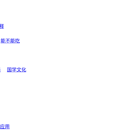
释
能不能吃
画
国学文化
应用