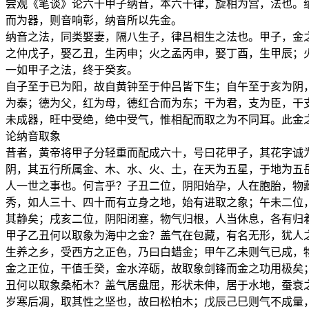
尝观《笔谈》论六十甲子纳音，本六十律，旋相为宫，法也。
而为器，则音响彰，纳音所以先金。
纳音之法，同类娶妻，隔八生子，律吕相生之法也。甲子，金
之仲戊子，娶乙丑，生丙申；火之孟丙申，娶丁酉，生甲辰；
一如甲子之法，终于癸亥。
自子至于已为阳，故自黄钟至于仲吕皆下生；自午至于亥为阴
为泰；德为父，红为母，德红合而为东；干为君，支为臣，干
未成器，旺中受绝，绝中受气，惟相配而取之为不同耳。此金
论纳音取象
昔者，黄帝将甲子分轻重而配成六十，号曰花甲子，其花字诚
阴，其五行所属金、木、水、火、土，在天为五星，于地为五
人一世之事也。何言乎？子丑二位，阴阳始孕，人在胞胎，物
秀，如人三十、四十而有立身之地，始有进取之象；午未二位
其静矣；戌亥二位，阴阳闭塞，物气归根，人当休息，各有归
甲子乙丑何以取象为海中之金？盖气在包藏，有名无形，犹人
生养之乡，受西方之正色，乃曰白蜡金；甲午乙未则气已成，
金之正位，干值壬癸，金水淬砺，故取象剑锋而金之功用极矣
丑何以取象桑柘木？盖气居盘屈，形状未伸，居于水地，蚕衰
岁寒后凋，取其性之坚也，故曰松柏木；戊辰己巳则气不成量