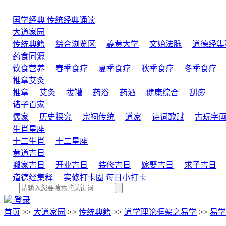
国学经典
传统经典诵读
大道家园
传统典籍
综合浏览区
羲黄大学
文始法脉
道德经集
药食同源
饮食营养
春季食疗
夏季食疗
秋季食疗
冬季食疗
推拿艾灸
推拿
艾灸
拔罐
药浴
药酒
健康综合
刮痧
诸子百家
儒家
历史探究
宗祠传统
道家
诗词歌赋
古玩字
生肖星座
十二生肖
十二星座
黄道吉日
搬家吉日
开业吉日
装修吉日
嫁娶吉日
求子吉日
道德经集释
实修打卡圈
每日小打卡
登录
首页
>>
大道家园
>>
传统典籍
>>
道学理论框架之易学
>>
易学