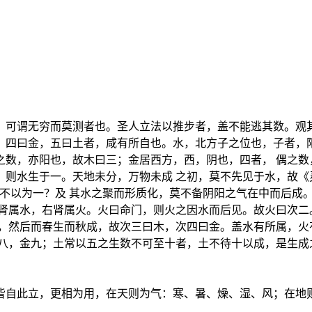
。可谓无穷而莫测者也。圣人立法以推步者，盖不能逃其数。观其
，四曰金，五曰土者，咸有所自也。水，北方子之位也，子者，阳
之数，亦阳也，故木曰三；金居西方，西，阴也，四者， 偶之数
，则水生于一。天地未分，万物未成 之初，莫不先见于水，故《
岂不以为一？及 其水之聚而形质化，莫不备阴阳之气在中而后成
左肾属水，右肾属火。火曰命门，则火之因水而后见。故火曰次二
体，然后而春生而秋成，故次三曰木，次四曰金。盖水有所属，火
八，金九；土常以五之生数不可至十者，土不待十以成，是生成
皆自此立，更相为用，在天则为气：寒、暑、燥、湿、风；在地