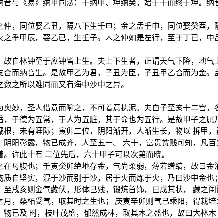
纳音与《易》纳甲同法：干纳甲、坤纳癸，始于干而终于坤。纳
之仲，同位娶乙丑，隔八下生壬申；金之孟壬申，同位娶癸酉，隔
火之季甲辰，娶乙已，生壬子。木之仲如是左行，至于丁已，中吕
，故自林钟至于应钟皆上生。夫上下生者，正谓天气下降，地气上
支合而纳音生。是故甲乙为君，子丑为臣，子丑甲乙合而为金。盖
之数之所以难同而又有海中沙中之异。
为奥妙，圣人借意而喻之，不可着意执泥。夫自子至亥十二宫，各
岳，于德为五常，于人为五脏，其于命也为五行。是故甲子之属乃
藏根，未有涯际；寅卯二位，阴阳渐开，人渐生长，物以 拆甲，
，阴阳彰露，物已成齐，人至五十、 六十，富贵贫贱可知，凡百
着。详此十有 二位先后，六十甲子可以次第而晓。
之在母腹也；壬寅癸卯绝地存金，气尚柔弱，薄若缯缟，故曰金泊
物质自坚实，混于沙而别于沙，居于火而炼于火，乃曰沙中金也；
；至戌亥则金气藏伏，形体已残，锻炼首饰，已成其状， 藏之闺
之月，桑柘受气，取其时之生也； 庚寅辛卯则气已乘阳，得栽培
，物已及 时，枝叶茂盛，郁然成林，取其木之盛也，故曰大林木