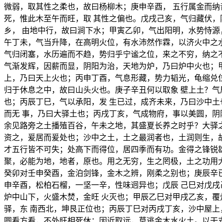
微弱，取其性之柔也，故曰杨柳木；庚申辛酉， 五行属金而
死，惟此木至午而旺，取 其性之偏也。戊戌己亥，气归藏伏
乡， 由地中行，故曰涧下水；甲寅乙卯，气出阳明，水势恃源
午丁未，气当升降，在高明火位，有水沛然作霖，以济火中之
气归闭塞，水历遍而不趋，势归乎宁谧之位，来之不穷，纳之
气渐发辉，因薪而显，阴阳为治，天地为炉，乃曰炉中火也；
上，乃曰天上火也；丙申丁酉，气息形藏，势力韬光，龟缩兑
归于休息之中，故曰山头火也。庚子辛丑何以取象 壁上土？
也；丙辰丁巳，气以承阳，发 生已过，成齐未来，乃曰沙中
而无 事，乃曰大驿土也；丙戌丁亥，气成物府，事以美圆，
余见路旁之土播殖百谷，午未之地，其盛夏长养之时乎？大驿
资之，爰居而爰处也；沙中之土，土之最润者也，土润则生，
才五行皆不可失；处高下而得位，居四季而有功。金得之锋锐
聚，必能为地，地者，原也。用之无穷，生之罔极，土之功用
癸卯对壬申癸酉，金泊剑锋，金木之辨，刚柔之别也；庚辰辛
申辛酉，松柏石榴，一坚一辛，性味迥异也；戊辰 己巳对戊
炉中山下，火盛木焚，金旺 火灭也；甲辰乙巳对甲戌乙亥，
驿，东 南西北，坤艮正位也；丙辰丁巳对丙戌丁亥，沙中屋上
圆看方看，不外旺相死休；因近取远，莫逃金木水火土。以干