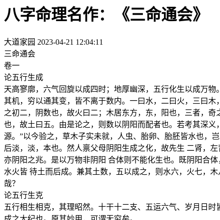
八字命理名作：《三命通会》
大道家园
2023-04-21 12:04:11
三命通会
卷一
论五行生成
天高寥廓，六气回旋以成四时；地厚幽深，五行化生以成万物
其机，穷以通其变，皆不离于数内。一曰水，二曰火，三曰木
之初二，阴数也，故火曰二；木居东方，东，阳也，三者，奇
也，故土曰五。由是论之，则数以阴阳而配者也。若考其深义
源。”以今验之，草木子实未就，人虫、胎卵、胎胚皆水也，
后淡，淡，本也。然人禀父母阴阳生成之化，故先生 二肾，
亦阴阳之兆。是以万物非阴阳 合体则不能化生也。既阴阳合
水火皆 待土而后成。兼其土数，五以成之，则水六，火七，木
哉？
论五行生克
五行相生相克，其理昭然。十干十二支、五运六气、岁月日时
成之大纪也。原其妙用，可谓无穷矣。