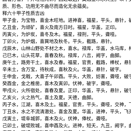
质、形色、功用无不曲尽而造化无余蕴矣。
释六十甲子性质吉凶
甲子金，为宝物，喜金木旺地。进神喜，福星，平头，悬针，
乙丑金，为顽矿，喜火及南方日时。福星，华盖，正印。
丙寅火，为炉炭，喜冬及木。福星，禄刑，平头，聋哑。
丁卯火，为炉烟，喜巽地及秋冬。平头，截路，悬针。
戊辰木，山林山野处不材之木，喜水。禄库，华盖，水马库，
己巳木，山头花草，喜春及秋。禄库，八吉，阙字，曲脚。
庚午土，路旁干土，喜水及春。福星，官贵，截路，棒杖，悬
辛未土，含万宝，待秋成，喜秋及火。华盖，悬针，破字。
壬申金，戈戟，大喜子午卯酉。平头，大败，妨害，聋哑，破
癸酉金，金之椎凿，喜木及寅卯。伏神，破字，聋哑。
甲戌火，火所宿处，喜春及夏。正印，华盖，平头，悬针，破
乙亥火，火之热气，喜土及夏。天德，曲脚。
丙子水，江湖，喜木及土。福星，官贵，平头，聋哑，交神，
丁丑水，水之不流清澈处，喜金及夏。华盖，进神，平头，飞
戊寅土，堤阜城郭，喜木及火。伏神，俸杖。聋哑。
己卯土，破堤败城，喜申酉及火。进神，短夭，九丑，阙字，