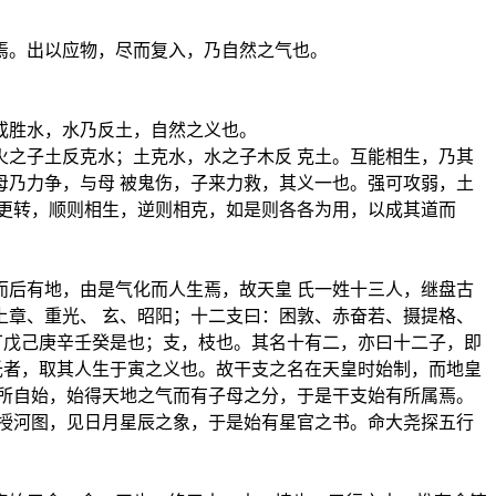
焉。出以应物，尽而复入，乃自然之气也。
或胜水，水乃反土，自然之义也。
之子土反克水；土克水，水之子木反 克土。互能相生，乃其
乃力争，与母 被鬼伤，子来力救，其义一也。强可攻弱，土
更转，顺则相生，逆则相克，如是则各各为用，以成其道而
而后有地，由是气化而人生焉，故天皇 氏一姓十三人，继盘古
章、重光、 玄、昭阳；十二支曰：困敦、赤奋若、摄提格、
丁戊己庚辛壬癸是也；支，枝也。其名十有二，亦曰十二子，即
氏者，取其人生于寅之义也。故干支之名在天皇时始制，而地皇
所自始，始得天地之气而有子母之分，于是干支始有所属焉。
授河图，见日月星辰之象，于是始有星官之书。命大尧探五行