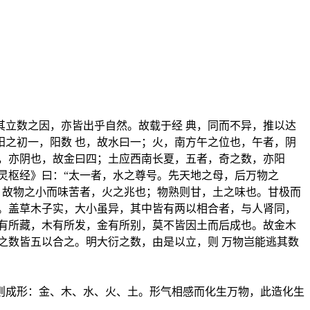
立数之因，亦皆出乎自然。故载于经 典，同而不异，推以达
之初一，阳数 也，故水曰一；火，南方午之位也，午者，阴
，亦阴也，故金曰四；土应西南长夏，五者，奇之数，亦阳
灵枢经》曰：“太一者，水之尊号。先天地之母，后万物之
。故物之小而味苦者，火之兆也；物熟则甘，土之味也。甘极而
。盖草木子实，大小虽异，其中皆有两以相合者，与人肾同，
有所藏，木有所发，金有所别，莫不皆因土而后成也。故金木
之数皆五以合之。明大衍之数，由是以立，则 万物岂能逃其数
则成形：金、木、水、火、土。形气相感而化生万物，此造化生