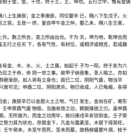
音始于金，金，干也，终于土，土，坤也。五行之中，惟有金铸
八上生庚辰；金之季庚辰，同位娶辛 已，隔八下生戊子。火
之宫。五音一 终，复自甲午金之仲，娶乙未，隔八生壬寅，
升。数之所合，变之所由出也。干为 天，坤为地，乾坤合而
五行之在天 下，各有气性，有材位，或相济或相克，若成器
有金、木、水、火、土之属，始起于 子为一阳，终于亥为六
应之于命，命 则一世之事。故甲子纳音象，圣人喻之，亦如
群葩渐剖，如人将有立身也；辰巳二位，阴阳气盛，物当华
兴衰可见；申酉二位，阴阳肃杀，物已收成，人已龟缩，各得
金；庚辰辛巳以金居火土之地，气已 发生，金尚在矿，寄形
壬申癸酉气盛 物极，当施收敛之功，颖脱锋锐之刃。盖申酉
阁，无所施为，而金之功用毕，故曰庚戌辛亥钗钏金。壬子癸
之势力其为状也，奈居金下，凡金与霜素坚，木居下得其旺，
；壬午癸未，木至午而死，至未而墓，故杨柳盛夏叶凋，枝干