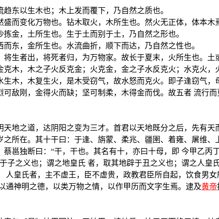
流趋东以生木也；木上发而覆下，乃自然之质也。
然盛而变化万物也。钻木取火，木所生也。然火无正体，体本木
沙拣金，土所生也。生于土而别于土，乃自然之形也。
西而东，金所生也。水流曲折，顺下而达，乃自然之性也。
，将生者出，将死者归，为万物家。故长于夏末，火所生也。土
金克木，木之子火反克金；火克金，金之子水反克火；水克火，火
水生木，木复生火，是木受窃气，故水怒而克火。即子逢窃气，母
烈可敌刚，金得火而缺；坚可制柔，木得金而伐。故五者 流行而
明天地之道，达阴阳之变为三才。首君以天地既分之后，先有天
岁之所在。其十干曰：于逢、旃蒙、柔兆、疆圉、着雍、屠维、上
。蔡邕独断曰：“干，干也。其名有十，亦曰十母，即 今甲乙丙
开于子之义也；谓之地皇氏 者，取其地辟于丑之义也；谓之人皇
。 人皇氏者，主不虚王，臣不虚贵，政教君臣所自起，饮食男女
卦以通神明之德，以类万物之情，以作甲历而文字生焉。逮及
黄帝