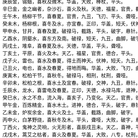
庚辰金，锡蜡，喜秋及微木。华盖，大败，棒杖，平头。
辛巳金，金之幽者，杂沙石，喜火及秋。天德，福星，官贵，
壬午木，杨柳干节，喜春夏。官贵，九丑，飞刃、平头、聋哑
癸未木，杨柳根，喜冬及水，亦宜春。正印，华盖，短夭，伏
甲申水，甘井，喜春及夏。破禄马，截路，平头，破字，悬针
乙酉水，阴壑水，喜东方及南。破禄，短夭，九丑，曲脚，破
丙戌土，堆阜，喜春夏及水。天德，华盖，平头，聋哑。
丁亥土，平原，喜火及木。天乙，福星，官贵，德合，平头。
戊子火，雷也。喜水及春夏，得土而神天。伏神，短夭，九丑
己丑火，电也，喜水及春夏，得地而晦。华盖，大败，飞刃，
庚寅木，松柏干节，喜秋冬。破禄马，相刑，杖刑，聋哑。
辛卯未，松柏之根，喜水土及宜春。破禄，交神，九丑，悬针
壬辰水，龙水，喜雷电及春夏。正印，天德，水禄马库，退神
癸巳水，水之不息，流入海，喜亥子，乃变化。天乙，官贵，
甲午金，百炼精金，喜水木土。进神，德合，平头，破字，悬
乙未金，炉炭余金，喜大火及土。华盖，截路，曲脚，破字。
丙申火，白茅野烧，喜秋冬及木。平头，聋哑，大败，破字，
丁西火，鬼神之灵响，火无形者，喜辰戌丑未。天乙，喜神，
戊戌木，蒿艾之枯者，喜火及春夏。华盖，大败，八专，杖刑