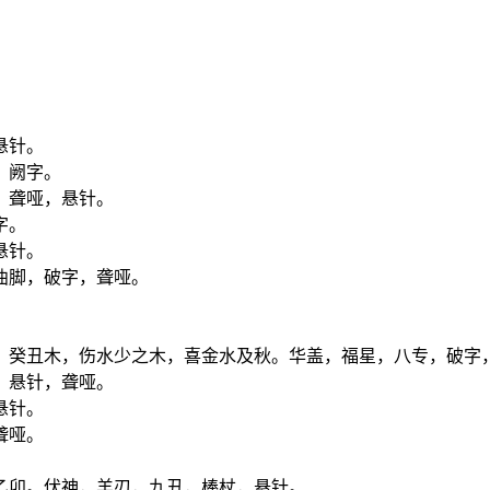
悬针。
，阙字。
，聋哑，悬针。
字。
悬针。
曲脚，破字，聋哑。
。癸丑木，伤水少之木，喜金水及秋。华盖，福星，八专，破字
，悬针，聋哑。
悬针。
聋哑。
乙卯。伏神，羊刃，九丑，棒杖，悬针。