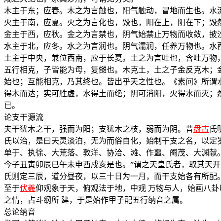
木主于东；应春。木之为言触也，阳气触动，冒地而生也。水
火主于南，应夏。火之为言化也，毁也，阳在上，阴在下；毁
金主于西，应秋。金之为言禁也，阴气始禁止万物而收敛，披
水主于北，应冬。水之为言润也。阴气濡润，任养万物也。水
土主于中央，兼位西南，应于长夏。土之为言吐也，含吐万物
五行相克，子皆能为母，复雠也。木克土，土之子金反克木；
始也；互能相克，乃其终也。皆出乎天之性也。《素问》所谓
得木而达；实可胜虚，水得土而绝；阴可消阳，火得水而灭；
已。
论支干源流
夫干犹木之干，强而为阳；支犹木之枝，弱而为阴。昔
盘古
氏
氏以治，是曰天灵淡泊，无为而俗自化，始制干支之名，以定
单于、执徐、大荒落、敦洋、协洽、滩、作噩、阉茂、大渊献
今子丑寅卯辰已午未申酉戍亥是也。”谓之天皇氏者，取其天
氏则定三辰，道分昼夜，以三十日为一月，而干支始各有所配
至于
伏羲
仰观象于天，俯观法于地，中观 万物与人，始画八
之情，占斗纲所 建，于是始作甲子配五行纳音之属。
总论纳音