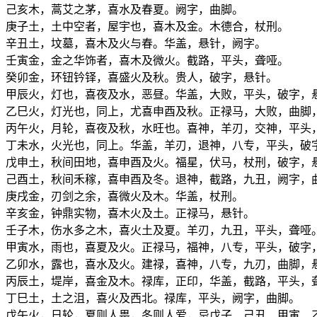
己亥木，蒿艾之茅，喜水及春夏。阙字，曲脚。
庚子土，土中空者，屋宇也，喜木及金。木德合，杖刑。
辛丑土，坟墓，喜木及火与春。华盖，悬针，阙字。
壬寅金，金之华饰者，喜木及微火。截路，平头，聋哑。
癸卯金，环钮钤铎，喜盛火及秋。贵人，破字，悬针。
甲辰火，灯也，喜夜及水，恶昼。华盖，大败，平头，破字，
乙巳火，灯光也，同上，尤喜申酉及秋。正禄马，大败，曲脚
丙午火，月轮，喜夜及秋，水旺也。喜神，羊刃，交神，平头
丁未水，火光也，同上。华盖，羊刃，退神，八专，平头，破
戊申土，秋间田地，喜申酉及火。福星，伏马，杖刑，破字，
己酉土，秋间禾稼，喜申酉及冬。退神，截路，九丑，阙字，
庚戌金，刃剑之余，喜微火及木。华盖，杖刑。
辛亥金，钟鼎实物，喜木火及土。正禄马，悬针。
壬子木，伤水多之木，喜火土及夏。羊刃，九丑，平头，聋哑
甲寅水，雨也，喜夏及火。正禄马，福神，八专，平头，破字
乙卯水，露也，喜水及火。建禄，喜神，八专，九刃，曲脚，
丙辰土，堤岸，喜金及木。禄库，正印，华盖，截路，平头，
丁巳土，土之沮，喜火及西北。禄库，平头，阙字，曲脚。
戊午火，日轮，夏则人畏，冬则人爱，忌戊子、己丑、甲寅、