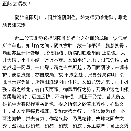
正此 之谓欤！
阴胜逢阳则止，阳胜逢阴则住。雄龙须要雌龙御，雌龙
须要雄龙簇；
此二段言龙势必得阴阳雌雄媾会之处而始成胎，认气者
所当审也。如山谷之间，阴气尝胜，故一卸平洋，脱胎换骨，
局面亦且开阳舒畅，此便有结，所谓阴胜逢阳而 止是也。大
开大结，小开小结，万万不爽。又如平洋之地，阳气尝胜，故
忽然起一冈阜、一山脊，谓之吉气所起，乃四面阴砂，未缠未
护，便是浅露，亦自成局。故 平原之处，只要分局得明，骨
脉显示露为证，所谓阳胜逢阴而住也。又如龙势之来，正干雄
强，谓之雄龙，有自天而降、御风而行之势，乃两护送之山须
要柔顺婉 转，远缠远护，不与争强，则正干乃结。昔人所云
雄龙坐大将以握重兵是也。要之所御之砂若果秀雅，亦出文
士，或以文臣握兵权耳。又如龙势之行，一派软嫩为 雌，必
两边拥护，拱夹有力，作起气势，乃见精神。夫雌龙固主文
秀，然四面砂如笔、如笏、如鼓、如旗，亦主威严，岂止文秀