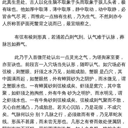
此真生意处。古人以化生脑不取象于头而取象于孩儿头者，极
有味也。他如厚中取薄，薄中取厚，静中取动，动中取静，必
皆余气尽 死，而惟此一点独有生机，乃为生气。不然则亦今
人所称菩萨面死鳖背之说而已，最宜细察之。
有弦有棱则形真，若涌若凸则气到。认气难于认脉，葬
脉岂如葬气。
此乃于入首微茫处认出一点灵光之气，为堪舆家至要，
亦至诀也。前段言一入穴场当先认形，随即认气。如穴场必有
弦棱，则蟹眼、奸须之水乃见，始能成胎。蟹眼 是凸穴，其
中圆满而起，如蟹眼然，外有蝉巽砂为之阴护，而水微见，谓
之蟹眼水也。一有蝉翼砂则弦棱成矣。虾须是窝穴，其中翕
聚，如虾须之抱掏然，外有牛角 砂为之明护。而水明见，谓
之虾须水也。一有牛角砂则弦棱成矣。弦棱成则气聚而不散，
天心自然涌凸，乃成胎息。若天心沉陷，乃是花假，不成穴
矣。气脉何以分 别？几脉之行，必须敛而有脊，乃见草蛇灰
线。形虽不甚露，而未尝无形也。几形之有脊而敛处便属阴，