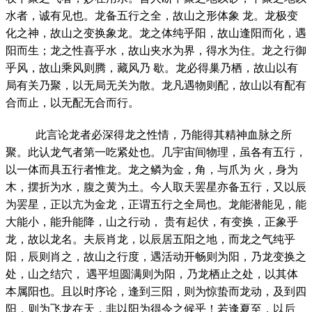
水者，诚有见也。龙备五行之全，故山之形体象 龙。龙极变
化之神，故山之变换象龙。龙之体纯乎阳，故山逢阳而化，遇
阳而生；龙之性喜乎水，故山夹水为界，得水为住。龙之行御
乎风，故山乘风则腾，藏风乃 歇。龙必得巢乃栖，故山以有
局有关乃聚，以无局无关为散。龙凡遇物则配，故山以有配有
合而止，以无配无合而行。
此言论龙者必深得龙之性情，乃能得其精神血脉之所
聚。此认龙气者第一吃紧处也。几宇宙间物理，虽各有五行，
以一体而具五行者惟龙。龙之鳞为金，角，与爪为 火，身为
木，摆折为水，腹之黄为土。今人取天罢星亦备五行，又以辰
为罢星，正以亢为金龙，正谓五行之全局也。龙能潜能见，能
大能小，能升能降，山之行动， 贵有起伏，有变换，正象乎
龙，故以龙名。夫辰肖龙，以辰居五阳之地，而龙之气纯乎
阳，辰则肖之，故山之行度，遇活动开畅则为阳，乃龙变换之
处，山之结穴， 遇平坦圆满则为阳，乃龙栖止之处，以其体
本属阳也。且以时序论，逢到三阳，则为惊蛰而龙动，及到四
阳，则为飞龙在天，非以阳为得令之候乎！若逢夏至，以后