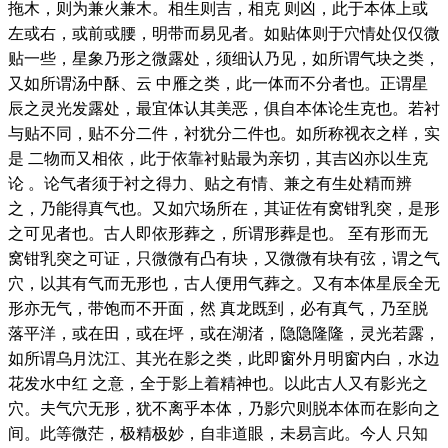
拖木，则为兼火兼木。相生则吉，相克 则凶，此于本体上或
左或右，或前或腰，明带而易见者。如贴体则于穴情处仅仅微
贴一些，星象乃形之微露处，须细认乃见，如所谓气块之类，
又如所谓汤中酥、云 中雁之类，此一体而不分者也。正谓星
辰之灵光发露处，最宜体认其美恶，俱自本体论生克也。若衬
与贴不同，贴不分二件，衬犹分二件也。如所称视衣之样，实
是 二物而又相依，此于依靠衬贴最为亲切，其吉凶亦以生克
论 。论气者须于衬之得力、贴之有情、兼之有生处精而辨
之，乃能得真气也。又如穴场所在，其证佐有窝钳乳突，是形
之可见者也。古人即依形葬之，所谓形葬是也。 至有形而无
窝钳乳突之可证，只微微有凸有块，又微微有块有弦，谓之气
穴，以其有气而无形也，古人便用气葬之。又有本体星辰全无
形亦无气，带饱而不开面，然 真龙既到，必有真气，乃至脱
落平洋，或在田，或在坪，或在湖渚，隐隐隆隆，灵光若露，
如所谓乌月沈江、其光在影之类，此即窗外月明窗内白，水边
花发水中红 之意，全于影上着精神也。以此古人又有影光之
穴。夫气穴无形，犹不离乎本体，乃影穴则脱本体而在影向之
间。此等微茫，极精极妙，自非道眼，未易言此。今人 只知