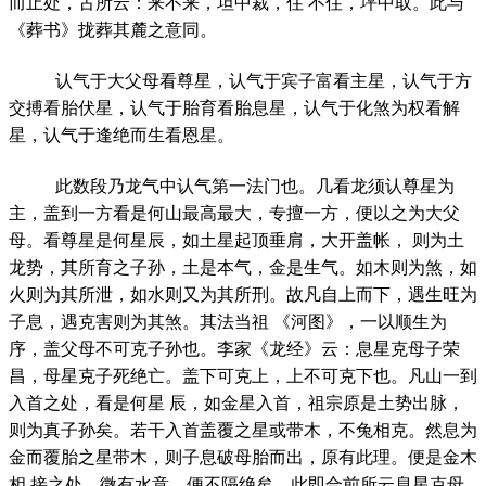
而止处，古所云：来不来，坦中裁，住 不住，坪中取。此与
《葬书》拢葬其麓之意同。
认气于大父母看尊星，认气于宾子富看主星，认气于方
交搏看胎伏星，认气于胎育看胎息星，认气于化煞为权看解
星，认气于逢绝而生看恩星。
此数段乃龙气中认气第一法门也。几看龙须认尊星为
主，盖到一方看是何山最高最大，专擅一方，便以之为大父
母。看尊星是何星辰，如土星起顶垂肩，大开盖帐， 则为土
龙势，其所育之子孙，土是本气，金是生气。如木则为煞，如
火则为其所泄，如水则又为其所刑。故凡自上而下，遇生旺为
子息，遇克害则为其煞。其法当祖 《河图》，一以顺生为
序，盖父母不可克子孙也。李家《龙经》云：息星克母子荣
昌，母星克子死绝亡。盖下可克上，上不可克下也。凡山一到
入首之处，看是何星 辰，如金星入首，祖宗原是土势出脉，
则为真子孙矣。若干入首盖覆之星或带木，不兔相克。然息为
金而覆胎之星带木，则子息破母胎而出，原有此理。便是金木
相 接之处，微有水意，便不隔绝矣。此即合前所云息星克母