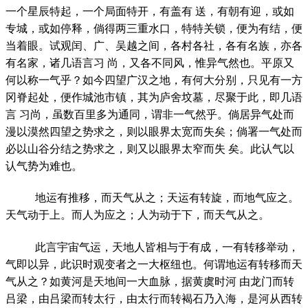
一个星辰特起，一个局面特开，有盖有 送，有朝有迎，或如
专城，或如停释，倘得两三重水口，特特关锁，便为有结，便
当着眼。试观闰、广、吴越之间，各村各社，各有名族，亦各
有名家，诸几语言习 尚，又各不同风，惟异气然也。平原又
何以称一气乎？如今四望广汉之地，有何大分别，只见有一方
冈脊起处，便作城池市镇，其为庐舍坟墓，尽聚于此，即几语
言 习尚，虽数百里多为通同，谓非一气然乎。倘居异气处而
漫以漠然四望之势求之，则以眼界太宽而失矣；倘署一气处而
必以山谷分结之势求之，则又以眼界太窄而失 矣。此认气以
认气势为难也。
地运有推移，而天气从之；天运有转旋，而地气应之。
天气动于上。而人为应之；人为动于下，而天气从之。
此言宇宙气运，天地人皆相与于有成，一有转移举动，
气即以异，此识时观变者之一大枢纽也。何谓地运有转移而天
气从之？如黄河是天地间一大血脉，据黄虞时河 由龙门而转
吕梁，由吕梁而转太行，由太行而转褐石乃入海，是河从西转