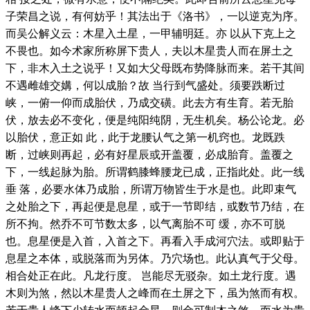
子荣昌之说，有何妨乎！其法出于《洛书》，一以逆克为序。
而吴公解义云：木星入土星，一甲辅明廷。亦 以从下克上之
不畏也。如今术家所称屏下贵人，夫以木星贵人而在屏土之
下，非木入土之说乎！又如大父母既布势降脉而来。若干其间
不遇雌雄交媾，何以成胎？故 当行到气盛处。须要跌断过
峡，一俯一仰而成胎伏，乃成交磺。此去方有生育。若无胎
伏，放去必不变化，便是纯阳纯阴，无生机矣。杨公论龙。必
以胎伏，意正如 此，此于龙腰认气之第一机窍也。龙既跌
断，过峡则再起，必有好星辰或开盖覆，必成胎育。盖覆之
下，一线起脉为胎。所谓鹤膝蜂腰龙已成，正指此处。此一线
垂 落，必要水体乃成胎，所谓万物皆生于水是也。此即束气
之处胎之下，再起便是息星，或于一节即结，或数节乃结，在
所不拘。然乔不可节数太多，以气离胎不可 缓，亦不可脱
也。息星便是入首，入首之下。再看入手成河穴法。或即贴于
息星之本体，或脱落而为另体。乃穴场也。此认真气于父母。
相合处正在此。凡龙行度。 岂能尽无驳杂。如土龙行度。遇
木则为煞，然以木星贵人之峰而在土屏之下，虽为煞而有权。