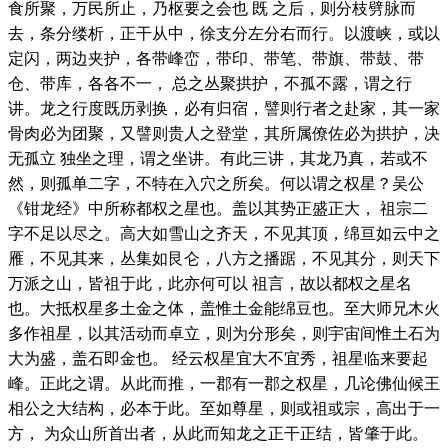
食所聚，万民所止，乃枢要之会也 既 之后，则分枝劈脉而
去，条分缕析，正干从中，徐支分左分右而行。以渡峡，或以
定闪，两边夹护，各带峰峦，带印、带笔、带旗、带鼓、带
仓、带库，各各不一， 总之丛聚拱护，不孤不露，谓之行
讲。龙之行度既历剥换，必有归宿，譬则行者之赴家，其一家
骨肉必为团聚，又譬则贵人之登堂，其所属僚佐必为拱护，决
无孤立 独坐之理，谓之坐讲。有此三讲，其龙乃真，若或不
然，则孤单二字，不特在入穴之所矣。何以谓之权星？吴公
《钳龙经》中所称都权之星也。盖以其势正盛正大， 祖宗二
字不足以尽之。高大如雪山之齐天，不见其顶，绵亘如云中之
雁，不见其来，丛集如艮仑，八方之播踞，不见其分，则天下
万派之山，皆祖于此，此亦何可以 祖言，故以都权之星名
也。大抵权星多土金之体，盖惟土金能绵豆也。至大师兄木火
多作祖星，以其活动而卓立，则为分形矣，则宇宙间惟土石为
大为盛，盖石即金也。 经云权星宜大不宜秀，祖星临来要起
峰。正此之谓。从此而推，一郡有一郡之权星，几论佛仙候王
相公之大结构，必本于此。至如尊星，则或祖或宗，高出于一
方， 为众山所首出者，从此而知龙之正干正结，皆肇于此。