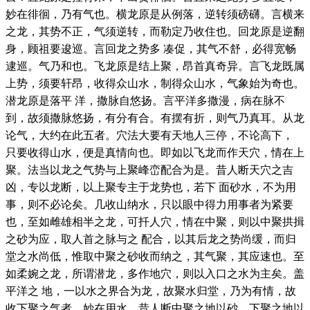
妙在徘徊，乃有气也。横龙原是从例落，逆转须磅礴。言横来
之龙，其势不正，气须逆转，而勒定乃收住也。回龙原是逆翻
身，顾祖要逡巡。言回龙之势多 凑促，其气不舒，必得宽畅
逮巡。气乃和也。飞龙原是结上聚，昂首真奇异。言飞龙既属
上势，须要轩昂，收得众山水，制得众山水，气象始为奇也。
潜龙原是落平 洋，撒脉自悠扬。言平洋多撒漫，病在脉不
到，故须撒脉悠扬，有分有合。有摆有折，则气乃真耳。从龙
论气，大约在此五者。穴法大要有天地人三停，不论高下，
只要收得山水，便是真情向也。即如以飞龙而作天穴，情在上
聚。法当以龙之气势与上聚峰峦配合为是。昔人断天穴之吉
凶，专以龙断，以上聚专主于龙势也，若下 面砂水，不为用
事，则不必论矣。几收山纳水，只以眼中得力用事者为紧要
也，至如雌雄相半之龙，可扦人穴，情在中聚，则以中聚拱揖
之砂为应，取人首之脉与之 配合，以其后龙之势尚缓，而归
堂之水尚低，惟取中聚之砂收而纳之，其气聚，其应速也。至
如柔婉之龙，所谓潜龙，多作地穴，则以入口之水为主矣。盖
平洋之 地，一以水之界合为龙，故聚水归堂，乃为有情，故
收下聚之气者，妙在用水。昔人断中聚之地以砂，下聚之地以