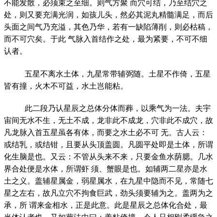
不能发散，必须束之至细。则气方聚 而穴可结，乃至结穴之
处，则又要充满光润，如孩儿头，然必其泥丸精髓满足，而后
头面之间气乃充溢，其色乃华，若有一缺陷薄削，则必枯稿，
而不可穴矣。于此 气脉入首结作之处，最为紧要，不可不细
认者。
五星不离水土体，九星常带辅弼随。土星不作倚，五星
皆有撞，火木不可益，水土岂能粘。
此二段乃认星辰之总体分体而葬，以乘气为一法。夫宇
宙间无水不生，无土不成，龙非此不成龙，穴非此不成穴，故
凡龙脉入首五星虽各有体，而要之水土必不可 无。古人云：
或结乳，或结钳，且要从头顶盖圆。凡圆平处即是土体，所谓
化生脑是也。又云：不管从头来不来，只要金鱼水荫腮。几水
界合处便是水体，所谓虾 须、蟹眼是也。如辅两二星亦是水
土之义。盖辅星属金，弱星属水，在九星中隐而不见，常随七
星之左右，故凡立穴不拘食巨武，劲头须要辅为之。盖两为之
承，所 谓来金相水，正是此意。此是星辰之总体化合处，最