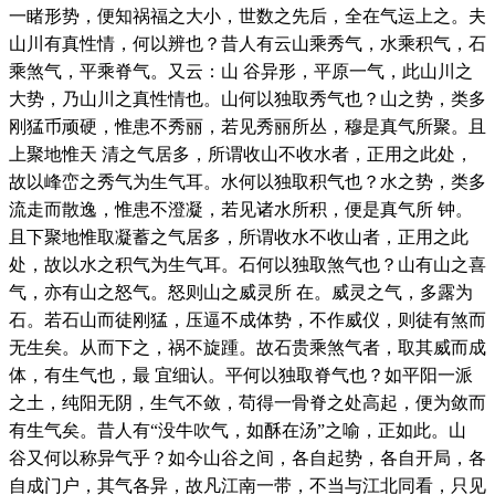
一睹形势，便知祸福之大小，世数之先后，全在气运上之。夫
山川有真性情，何以辨也？昔人有云山乘秀气，水乘积气，石
乘煞气，平乘脊气。又云：山 谷异形，平原一气，此山川之
大势，乃山川之真性情也。山何以独取秀气也？山之势，类多
刚猛币顽硬，惟患不秀丽，若见秀丽所丛，穆是真气所聚。且
上聚地惟天 清之气居多，所谓收山不收水者，正用之此处，
故以峰峦之秀气为生气耳。水何以独取积气也？水之势，类多
流走而散逸，惟患不澄凝，若见诸水所积，便是真气所 钟。
且下聚地惟取凝蓄之气居多，所谓收水不收山者，正用之此
处，故以水之积气为生气耳。石何以独取煞气也？山有山之喜
气，亦有山之怒气。怒则山之威灵所 在。威灵之气，多露为
石。若石山而徒刚猛，压逼不成体势，不作威仪，则徒有煞而
无生矣。从而下之，祸不旋踵。故石贵乘煞气者，取其威而成
体，有生气也，最 宜细认。平何以独取脊气也？如平阳一派
之土，纯阳无阴，生气不敛，苟得一骨脊之处高起，便为敛而
有生气矣。昔人有“没牛吹气，如酥在汤”之喻，正如此。山
谷又何以称异气乎？如今山谷之间，各自起势，各自开局，各
自成门户，其气各异，故凡江南一带，不当与江北同看，只见