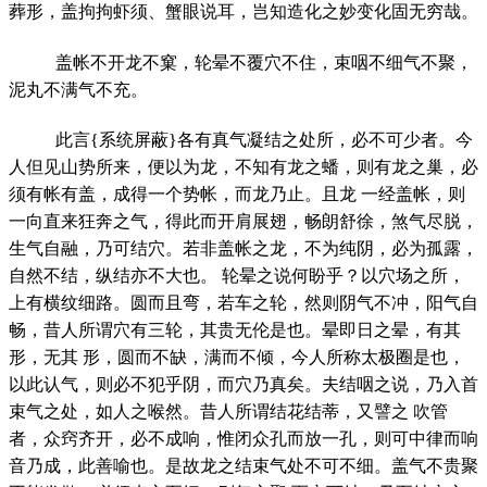
葬形，盖拘拘虾须、蟹眼说耳，岂知造化之妙变化固无穷哉。
盖帐不开龙不窠，轮晕不覆穴不住，束咽不细气不聚，
泥丸不满气不充。
此言{系统屏蔽}各有真气凝结之处所，必不可少者。今
人但见山势所来，便以为龙，不知有龙之蟠，则有龙之巢，必
须有帐有盖，成得一个势帐，而龙乃止。且龙 一经盖帐，则
一向直来狂奔之气，得此而开肩展翅，畅朗舒徐，煞气尽脱，
生气自融，乃可结穴。若非盖帐之龙，不为纯阴，必为孤露，
自然不结，纵结亦不大也。 轮晕之说何盼乎？以穴场之所，
上有横纹细路。圆而且弯，若车之轮，然则阴气不冲，阳气自
畅，昔人所谓穴有三轮，其贵无伦是也。晕即日之晕，有其
形，无其 形，圆而不缺，满而不倾，今人所称太极圈是也，
以此认气，则必不犯乎阴，而穴乃真矣。夫结咽之说，乃入首
束气之处，如人之喉然。昔人所谓结花结蒂，又譬之 吹管
者，众窍齐开，必不成响，惟闭众孔而放一孔，则可中律而响
音乃成，此善喻也。是故龙之结束气处不可不细。盖气不贵聚