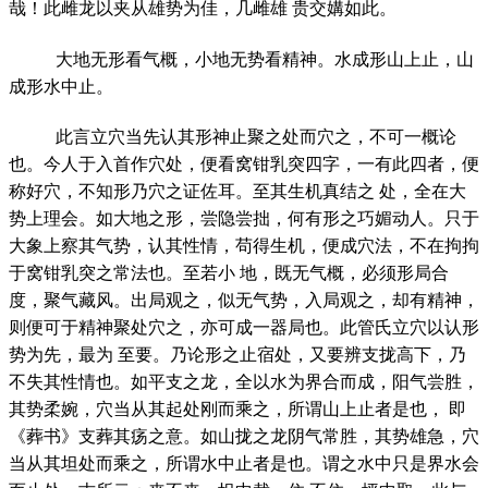
哉！此雌龙以夹从雄势为佳，几雌雄 贵交媾如此。
大地无形看气概，小地无势看精神。水成形山上止，山
成形水中止。
此言立穴当先认其形神止聚之处而穴之，不可一概论
也。今人于入首作穴处，便看窝钳乳突四字，一有此四者，便
称好穴，不知形乃穴之证佐耳。至其生机真结之 处，全在大
势上理会。如大地之形，尝隐尝拙，何有形之巧媚动人。只于
大象上察其气势，认其性情，苟得生机，便成穴法，不在拘拘
于窝钳乳突之常法也。至若小 地，既无气概，必须形局合
度，聚气藏风。出局观之，似无气势，入局观之，却有精神，
则便可于精神聚处穴之，亦可成一器局也。此管氏立穴以认形
势为先，最为 至要。乃论形之止宿处，又要辨支拢高下，乃
不失其性情也。如平支之龙，全以水为界合而成，阳气尝胜，
其势柔婉，穴当从其起处刚而乘之，所谓山上止者是也， 即
《葬书》支葬其疡之意。如山拢之龙阴气常胜，其势雄急，穴
当从其坦处而乘之，所谓水中止者是也。谓之水中只是界水会