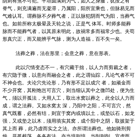
阴则有煞不可犯。平坦圆满则为气，如人之身服，犹按之有
脊气，则充满遍而无凝滞，乃属阳，阳所宜乘也，但脉易见而
气难认耳。谓葬脉不夕葬气者，正以脉犯阴而气为阳，当葬气
也。如前所称太极晕及天轮之说，正是气 体耳。时师多能葬
脉而不能葬气者，以其原未明此，故祸常多而福常少也。夫苟
形真穴正，而又能辨乎气脉，测为人造福，百不失一矣。
法葬之葬，法在形里；会意之葬，意在形表。
此以穴情变态不一，有穴藏于拙，以人力而剪裁之者，
有穴隐于微，以意向而融会之者，此之谓仙踪，凡论气者不可
不神会也。夫论穴先论形，乃有形不足以成穴 者，如顽金而
不少开窝，其刚饱岂可言穴，则当细认其中之微凹处，便为生
气，须以开孤法，大用人工，取出水窝以葬之，此全以人力而
成，谓之法葬。又如水窝太 深，乃阳中之阳，不可言穴，然
真气既蓄，必然有结，则宜于窝内或填以土，或垫以石，如龙
强，又或垫之以木，须用填实其窝，成个阳中之阴，取披架于
其上而 葬，此乃虚而实之之法。亦所谓法葬也。他如骑刑剪
燥，开孤截荡，各各有法，亦当培则培，当削则削，宜虚而