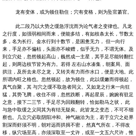
龙有变体，或为顿住勒住；穴有变格，则为坠官纂官。
此二段乃以大势之缓急浮沈而为论气者之变律也。凡龙
之行度，如强弱相间而来，便能多结，有如枝条太长，节数太
多，名为长行。金水行到十数节，是困惫无力， 但一向行
来，手足亦不偏枯，头面亦不峻赠，似乎无力，不谓无体。及
到立穴处，忽然顿起高山，巍然成一主星，其手足尽能转翻扛
起，则两边枝节皆为有力。若得 左右山水凑集，朝案局、面
拱注，及所去未尽之龙，又转关有力而作水口，便是大地。此
所谓内旺之格也。忽然顿起，故为顿住，此以缓嫩而得顿起，
真气自聚，其 与穴之缓不取急者同义。又如龙之行来一向狂
猛，其势飞腾，收住不得，忽然跌断，再起星辰，婉婉有驻足
之意，接下二三节，手足尽为回顾翻转，恰如勒马之状， 此
与急中取缓之义同其为有结无疑矣。此皆龙之变态，不可不细
察也。几立穴必取阴阳冲和、神气融洽为主，若于立穴之处界
割深而虾须不明，朝对远而拱揖不密， 然真气所在，不得改
移，纵穴场至高，亦须深取至一丈许，或至一文五六尺许，惟