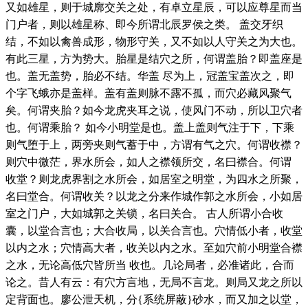
又如雄星，则于城廓交关之处，有卓立星辰，可以应尊星而当
门户者，则以雄星称、即今所谓北辰罗侯之类。 盖交牙织
结，不如以禽兽成形，物形守关，又不如以人守关之为大也。
有此三星，方为势大。胎星是结穴之所，何谓盖胎？即盖座是
也。盖无盖势，胎必不结。华盖 尽为上，冠盖宝盖次之，即
个字飞蛾亦是盖样。盖有盖则脉不露不孤，而穴必藏风聚气
矣。何谓夹胎？如今龙虎夹耳之说，使风门不动，所以卫穴者
也。何谓乘胎？ 如今小明堂是也。盖上盖则气注于下，下乘
则气堕于上，两旁夹则气蓄于中，方谓有气之穴。何谓收襟？
则穴中微茫，界水所会，如人之襟领所交，名曰襟合。何谓
收堂？则龙虎界割之水所会，如居室之明堂，为四水之所聚，
名曰堂合。何谓收关？以龙之分来作城作郭之水所会，小如居
室之门户，大如城郭之关锁，名曰关合。 古人所谓小合收
囊，以堂合言也；大合收局，以关合言也。穴情低小者，收堂
以内之水；穴情高大者，收关以内之水。至如穴前小明堂合襟
之水，无论高低穴皆所当 收也。几论局者，必准诸此，合而
论之。昔人有云：有穴方言地，无局不言龙。则局又龙之所以
定背面也。廖公泄天机，分{系统屏蔽}砂水，而又加之以堂，