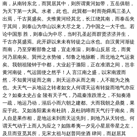
南，从南转东北，而巽居其中，则所谓黄河如带，五岳俱朝，
为天下第一大风。水者，此 也。此巽都一时而尧舜禹三圣人
出焉，千古莫盛矣。夫惟黄河经其北，长江绕其南，而泰岳夹
于其间，则泰山为华山以来大尽之龙，乃中国之一大干也。若
论中国形 胜，则泰山为中尽，当时孔圣起而群贤济济并生，
千古亦莫盛焉。此开辟以来未有转徒之山水也。自汉黄河渐徒
而南，乃至穿断部鲁之墟，宜走准泅，则泰山反居 北，而黄
河乃居南矣。巽州之水势倾，邹鲁之地脉断，而北地之气运衰
矣。我朝祖陵钟于中都，大业起于滁阳，正在准泗之间，岂非
黄河南徒，气运固使之然乎！人 言江南之盛，以宋南渡而
然，不知黄河徒而之南，则天运亦从而之南，人不能为之挽
也。夫天气一从地运之转者如女人何谓天运有转旋而地气亦应
之？如秦太史占金 陵有天子气，乃疏秦淮跌泄之，不知奏港
一疏，地运乃动，溺后小而六朝之建都。大而我朝之鼎奠，果
应于此。又如洛阳素未有杜鹃，及杜鹃啼而天气行于南矣，商
人自是果作相，是地运未到而天运先到，则地乃从天转也。何
谓天气动于上而人为应之？如陈希夷一夕见小星居帝星之左，
及旦而亚觅其所，见宋太祖与赵普同坐酒 肆间，而赵居其