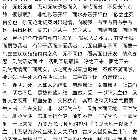
徐，无反无逆，乃可无病骤然而入，颠读而出，不见安闲沉
静，便是病到。非惟砂贵开阳，而水亦贵开阳也。 砂之生死
何分也？砂无论龙虎案对只是情。向朝我，有面有目有手有
足，拱揖环抱，直若仆之从主，妇之从夫，有唱有随，有呼有
应，岂不是个有情有意有生发的！ 譬如人之相见，有卑于我
而畏敬我者，有等于我而亲爱我者，其面目虽各不同，而要一
气喜喜欢欢雍雍肃肃之意，无不同也。看其面目开发，情意颇
恋，则为活动而 生，否则直硬顽悍，呼之不来，驱之不去，
则为无情无气而死矣。水之死亦以直急返逆，不顾不凝而然。
要之砂水生死又总在阴阳上见。盖宇宙间物，总是逢阳则
生，逢阴则死。又如人之结胎，男精属阳。女血属阴，阳贵有
余，阴贵不足，是故精盛则结，血虚则受，一以阳为主也，又
如人之既死，母血先败，父骨犹存，其可 收纳天地之气而荫
生人者，全在父骨，非一以阳为主乎！又如大而天地，天气为
阳，地脉为阴，若非天行至健，顷刻不停，三光为照，雨露为
润，一阳来复，万筋乃 吹，则地何能生乎？是天地一以阳为
主，此乃堪舆家论生死之大关系也。古来大哲见实主此间，亦
论及而未尝揭以示人，岂以千古不传之秘，帐以神会而非以言