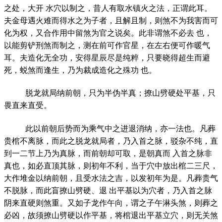
之处，大开 水穴以制之，昔人有取水镇火之法，正谓此耳。
夫金母遇火难而得水之为子者，且解且制，则煞不为我害而可
化为权，又合作用中留煞为官之说矣。此非谓煞不必去 也，
以能剪铲刑煞而制之，测在前可作官星，在左右便可作暖气
耳。夫造化无全功，安得星辰尽是纯粹，只要晓得超生而避
死，蜕煞而逢生，乃为裁成造化之殊功 也。
脱龙就局纳前朝，只为半伪半真；撩山劈硬处平基，只
畏直来直受。
此以前朝后势而为乘气中之进退消纳，亦一法也。凡葬
贵棺不离脉，而此之脱龙就局者，乃入首之脉，驳杂不纯，直
到一二节上乃为真脉，而前朝却可取，是朝真而 入首之脉非
真也，如必直顶其脉，则初年不利，当于穴中放出棺二三尺，
大作堆金以纳前朝，且受水法之吉，以发初年为是。凡葬贵气
不脱脉，而此盲撩山劈硬、退 出平基以为穴者，乃入首之脉
阴来直硬则煞重。又如子龙作午向，谓之子午淋头煞，则葬之
必凶，故须撩山劈硬以作平基，将棺退出平基立穴，则无关煞