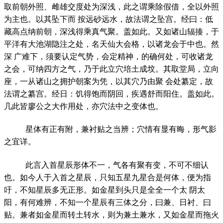
取前朝外照、雌雄交度处为深浅，此之谓乘除假借，全以外照
为主也。以其坠下而 按远砂远水，故法谓之坠宫。经曰：低
藏高点纳前朝，深浅得乘真气聚。盖如此。又如诸山辐揍，于
平洋有大池湖隐注之处，名天仙大会格，以诸龙会于中也。然
深 广难下，须要认定气势，会定精神，的确何处，可收诸龙
之会，可纳四方之气，乃于此立穴培土成坟。其取堂局，立向
座，一从诸山之拥护朝案为凭，以其穴乃由聚 会处纂定，故
法谓之纂宫。经日：饥得饱而阴回，疾遇舒而阳住。盖如此。
几此皆廖公之大作用处，亦穴法中之变体也。
星体有正有附，兼衬贴之当辨；穴情有显有晦，形气影
之宜详。
此言入首星辰形体不一，气各有聚有变，不可不细认
也。如今人于入首之星辰，只知五星九星合是何体，便为指
吁，不知星辰多无正形。如金星到头只是全全一个太 阴太
阳，有何难辨，不知一个星辰有三体之分，曰兼、日衬、曰
贴。兼者如金星而转土转水，则为兼土兼水，又如金星而拖火