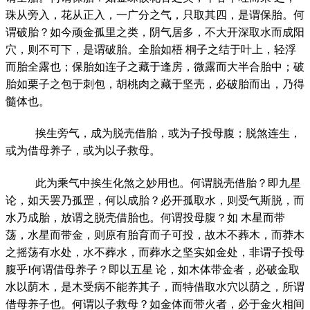
珠从旁入，花从正入，一广分之气，只取其四，是谓保胎。何
谓破胎？如今顽金孤里之类，阴气居多，不大开深取水而成阳
穴，则不可下，是谓破胎。全胎如梧 桐子之结于叶上，轻浮
而胎全露也；保胎如连子之藏于逢房，微露而大半合胎中；破
胎如栗子之包于刺包，胡桃肉之藏于坚壳，必破胎而出，乃得
髓体也。
挨生旁气，成为脱壳借胎，或为子投母腹；脱煞连生，
或为借母养子，或为以子救母。
此为乘气中挨生化煞之妙用也。何谓脱壳借胎？即九星
论，如天罢乃孤罡，何以成胎？必开孤取水，则受气斯脱，而
水乃成胎，放谓之脱壳借胎也。何谓投母腹？如 木星而带
荡，水星而带金，则原有胎育而子可投，故木不葬木，而莽木
之摇荡有水处，水不葬水，而葬水之坚实如金处，非谓子投母
腹乎I何谓借母养子？即以五星 论，如木体带金者，必破金取
水以荫木，是木受病不能养其子，而特借取水穴以荫之，所谓
借母养子也。何谓以子救母？如金体而带火者，必于金火相间