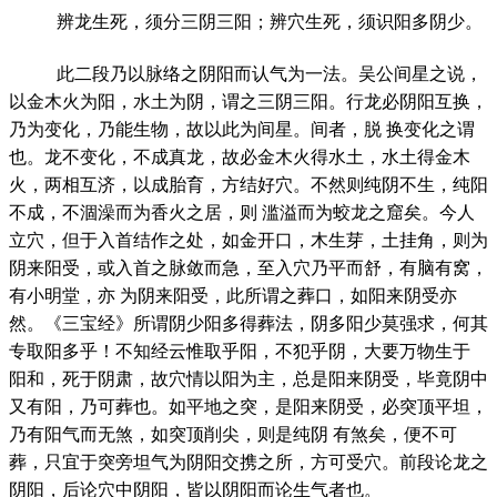
辨龙生死，须分三阴三阳；辨穴生死，须识阳多阴少。
此二段乃以脉络之阴阳而认气为一法。吴公间星之说，
以金木火为阳，水土为阴，谓之三阴三阳。行龙必阴阳互换，
乃为变化，乃能生物，故以此为间星。间者，脱 换变化之谓
也。龙不变化，不成真龙，故必金木火得水土，水土得金木
火，两相互济，以成胎育，方结好穴。不然则纯阴不生，纯阳
不成，不涸澡而为香火之居，则 滥溢而为蛟龙之窟矣。今人
立穴，但于入首结作之处，如金开口，木生芽，土挂角，则为
阴来阳受，或入首之脉敛而急，至入穴乃平而舒，有脑有窝，
有小明堂，亦 为阴来阳受，此所谓之葬口，如阳来阴受亦
然。《三宝经》所谓阴少阳多得葬法，阴多阳少莫强求，何其
专取阳多乎！不知经云惟取乎阳，不犯乎阴，大要万物生于
阳和，死于阴肃，故穴情以阳为主，总是阳来阴受，毕竟阴中
又有阳，乃可葬也。如平地之突，是阳来阴受，必突顶平坦，
乃有阳气而无煞，如突顶削尖，则是纯阴 有煞矣，便不可
葬，只宜于突旁坦气为阴阳交携之所，方可受穴。前段论龙之
阴阳，后论穴中阴阳，皆以阴阳而论生气者也。