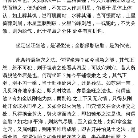
当体认者也。又如葬法中曰：盖粘倚撞，今人只相刚柔缓急之
势而施之，便为的当，不知古人作则用星，仍要于 星体上体
认，如土葬其饥，岂可脱而粘，水葬其涌，岂可缓而粘，土星
倚葬则崩，木星盖脑则破，火星当峰则烈，一或犯此，不为关
煞，则为脱气，此于星辰之分体 处各有真机也。
坐定坐旺坐煞，是谓坐法；全胎保胎破胎，是为作法。
此条特语坐穴之法。何谓坐寿？如今强急之能，其气正
怒，怒不可犯，则于坦表之处看其四应，可以穴则穴。昔人所
谓脱煞坐宕是也。何谓坐旺？如今平铺缓嫩之 龙，其气正
弱，弱不习一乘，当于旺相处乘之，此是葬法。如苏湖一带，
凡见冈脊堆阜起处，即为村坟墓，亦是坐旺之法也。何谓坐
煞？有如金以刚饱为煞，而刚饱 之上下又无穴情，只得从刚
处开金取水而坐之。又如金以火为煞，而穴情又在金火相交之
处，只得挨金剪火，劈火嘴而骑之，即如骑形之法是也。何谓
全胎？如龙卸 平洋，则煞气尽脱，至入首之处，如印拿金盆
之穴，又属纯阳，则用客堆培成坡，即古开井怕见土之法，是
谓全胎。何谓保胎？如金珠嵌花答之类，半吞半吐而乘 之，