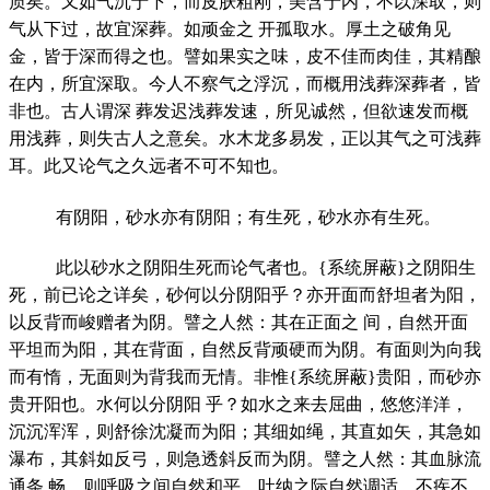
质矣。又如气沉于下，而皮肤粗刚，美含于内，不以深取，则
气从下过，故宜深葬。如顽金之 开孤取水。厚土之破角见
金，皆于深而得之也。譬如果实之味，皮不佳而肉佳，其精酿
在内，所宜深取。今人不察气之浮沉，而概用浅葬深葬者，皆
非也。古人谓深 葬发迟浅葬发速，所见诚然，但欲速发而概
用浅葬，则失古人之意矣。水木龙多易发，正以其气之可浅葬
耳。此又论气之久远者不可不知也。
有阴阳，砂水亦有阴阳；有生死，砂水亦有生死。
此以砂水之阴阳生死而论气者也。{系统屏蔽}之阴阳生
死，前已论之详矣，砂何以分阴阳乎？亦开面而舒坦者为阳，
以反背而峻赠者为阴。譬之人然：其在正面之 间，自然开面
平坦而为阳，其在背面，自然反背顽硬而为阴。有面则为向我
而有惰，无面则为背我而无情。非惟{系统屏蔽}贵阳，而砂亦
贵开阳也。水何以分阴阳 乎？如水之来去屈曲，悠悠洋洋，
沉沉浑浑，则舒徐沈凝而为阳；其细如绳，其直如矢，其急如
瀑布，其斜如反弓，则急透斜反而为阴。譬之人然：其血脉流
通条 畅，则呼吸之间自然和平，吐纳之际自然调适，不疾不