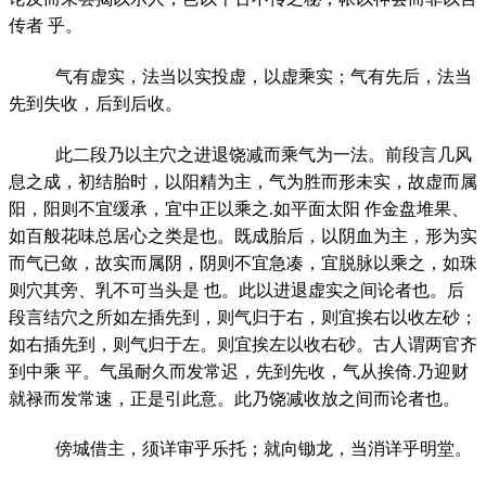
传者 乎。
气有虚实，法当以实投虚，以虚乘实；气有先后，法当
先到失收，后到后收。
此二段乃以主穴之进退饶减而乘气为一法。前段言几风
息之成，初结胎时，以阳精为主，气为胜而形未实，故虚而属
阳，阳则不宜缓承，宜中正以乘之.如平面太阳 作金盘堆果、
如百般花味总居心之类是也。既成胎后，以阴血为主，形为实
而气已敛，故实而属阴，阴则不宜急凑，宜脱脉以乘之，如珠
则穴其旁、乳不可当头是 也。此以进退虚实之间论者也。后
段言结穴之所如左插先到，则气归于右，则宜挨右以收左砂；
如右插先到，则气归于左。则宜挨左以收右砂。古人谓两官齐
到中乘 平。气虽耐久而发常迟，先到先收，气从挨倚.乃迎财
就禄而发常速，正是引此意。此乃饶减收放之间而论者也。
傍城借主，须详审乎乐托；就向锄龙，当消详乎明堂。