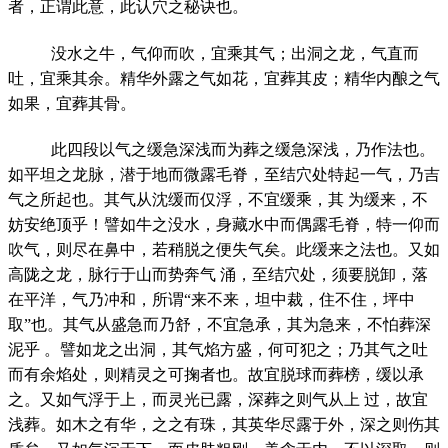
者，正谓此意，此认穴之秘诀也。
没水之牛，气仰而吹，宜乘其气；出洞之龙，气直而
吐，宜乘其余。精华外露之气如花，宜葬其皮；精华内酿之气
如果，宜葬其骨。
此四段以气之缓急深浅而为葬之缓急深浅，乃作法也。
如平坦之龙脉，潜于地而微露毛脊，至结穴处特起一气，乃吉
气之所起也。其气从沈缓而仅浮，不宜缓乘，其 为缓来，不
妨安绝顶乎！譬如牛之没水，身藏水中而偶露毛脊，特一仰而
吹气，则尽在鼻中，若稍脱之便失气矣。此缓来之法也。又如
高陇之龙，脉行于山而势奔气 涌，至结穴处，须要脱卸，落
在平洋，气乃冲和，所谓“来不来，坦中裁，住不住，坪中
取”也。其气从盛急而乃舒，不宜急承，其为急来，不怕葬深
泥乎 。譬如龙之出洞，其气焰方盛，何可犯之；乃其气之吐
而有余焰处，则精灵之可掬者也。故宜脱球而葬榜，缓以承
之。又如气浮于上，而灵光已露，深葬之则气从上 过，故宜
浅葬。如木之有华，之之有珠，其英华尽露于外，深之则伤其