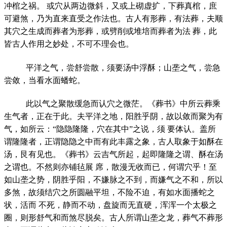
冲棺之祸。 或穴从两边微斜，又或上砌虚扩，下葬真棺，庶
可避煞，乃为直来直受之作法也。古人有形葬，有法葬，夫顺
其穴之生成而葬者为形葬，或劈削或堆培而葬者为法 葬，此
皆古人作用之妙处，不可不理会也。
平洋之气，尝舒尝散，须要汤中浮酥；山垄之气，尝急
尝敛，当看水面蟠蛇。
此以气之聚散缓急而认穴之微茫。《葬书》中所云葬乘
生气者，正在于此。夫平洋之地，阳胜乎阴，故以敛而聚为有
气，如所云：“隐隐隆隆，穴在其中”之说，须 要体认。盖所
谓隆隆者，正谓隐隐之中而有此丰露之象，古人取象于如酥在
汤，艮有见也。《葬书》云吉气所起，起即隆隆之谓、酥在汤
之谓也。不然则亦铺毡展 席，散漫无收而已，何谓穴乎！至
如山垄之势，阴胜乎阳，不嫌脉之不到，而嫌气之不和，所以
多煞，故须结穴之所圆融平坦，不险不迫，有如水面播蛇之
状，活而 不死，静而不动，盘旋而无直硬，浑浑一个太极之
圈，则形舒气和而煞尽脱矣。古人所谓山垄之龙，葬气不葬形