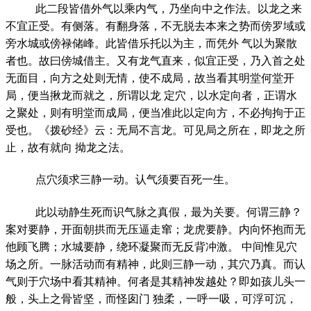
此二段皆借外气以乘内气，乃坐向中之作法。以龙之来
不宜正受。有侧落。有翻身落，不无脱去本来之势而傍罗域或
旁水城或傍禄储峰。此皆借乐托以为主，而凭外 气以为聚散
者也。故曰傍城借主。又有龙气直来，似宜正受，乃入首之处
无面目，向方之处则无情，使不成局，故当看其明堂何堂开
局，便当揪龙而就之，所谓以龙 定穴，以水定向者，正谓水
之聚处，则有明堂而成局，便当准此以定向方，不必拘拘于正
受也。《拨砂经》云：无局不言龙。可见局之所在，即龙之所
止，故有就向 拗龙之法。
点穴须求三静一动。认气须要百死一生。
此以动静生死而识气脉之真假，最为关要。何谓三静？
案对要静，开面朝拱而无压逼走窜；龙虎要静。内向怀抱而无
他顾飞腾；水城要静，绕环凝聚而无反背冲激。 中间惟见穴
场之所。一脉活动而有精神，此则三静一动，其穴乃真。而认
气则于穴场中看其精神。何者是其精神发越处？即如孩儿头一
般，头上之骨皆坚，而怪囱门 独柔，一呼一吸，可浮可沉，