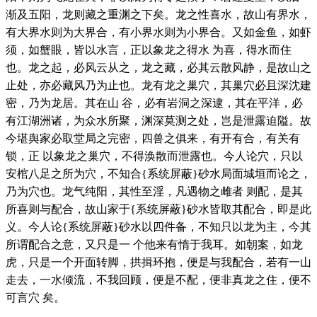
渐及五阳，龙则藏之重渊之下矣。龙之性喜水，故山有界水，
有大界水则为大界合，有小界水则为小界合。又如金鱼，如虾
须，如蟹眼，皆以水言，正以象龙之得水 为喜，得水而住
也。龙之起，必风云从之，龙之藏，必其云散风静，是故山之
止处，亦必藏风乃为止也。龙有龙之巢穴，其巢穴必且深沈建
密，乃为龙居。其在山 谷，必有岩洞之深逮，其在平洋，必
有江湖洲诸，为众水所聚，渊深莫测之处，岂是泄露迫隘。故
今堪舆家必取堂局之完密，四兽之俱来，有开有合，有关有
锁，正 以象龙之巢穴，不得涣散而泄露也。今人论穴，只以
安棺八足之所为穴，不知合{系统屏蔽}砂水局面城垣而论之，
乃为穴也。龙气纯阳，其性至淫，凡遇物之雌者 则配，是其
所喜则与配合，故山家于{系统屏蔽}砂水皆取其配合，即是此
义。今人论{系统屏蔽}砂水以四件备，不知只以龙为主，今其
所谓配合之意，又只是一 个他来有惰于我耳。如朝案，如龙
虎，只是一个开面转脚，拱揖环抱，便是与我配合，若有一山
走去，一水倾流，不我回顾，便是不配，便非真龙之住，便不
可言穴 矣。