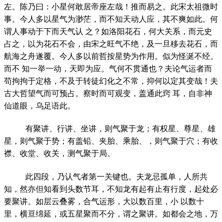
左。陈乃曰：小星何敢居帝座左哉！推而易之。此宋太祖微时
事。今人多以星气为渺茫，而不知天动人应，其不爽如此。何
谓人事动于下而天气认 之？如洛阳花石，何大关系，而元史
占之，以为花石不会，由宋之旺气不绝，及一旦移去花石，而
航海之舟遂覆。今人多以前哲按星势为作用。似为怪涎不经。
而不 知一举一动，天即为应。气何不贯通也？夫论气运者而
苟拘拘于定格，不及于转徒幻化之不常，抑何以定其变哉！夫
古大哲望气而可预占。察时而可观变，盖通此窍 耳，自非神
仙道眼，乌足语此。
有聚讲、行讲、坐讲，则气聚于龙；有权星、尊星、雄
星，则气聚于势；有盖铅、夹胎、乘胎、，则气聚于穴；有收
襟、收堂、收关，测气聚于局。
此四段，乃认气者第一关键也。夫龙忌孤单，人所共
知，然亦但知看到头数节耳，不知龙有起有止有行度，起处必
要聚讲。如层云叠雾，合气运形，大以数百里，小 以数十
里，横亘绵延，或五星聚而不分，谓之聚讲。如都会之地，万