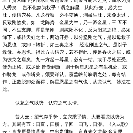
若于贵人峰下少转水而顿起金星，则金可制木之煞，而水为贵
人秀矣， 岂不化煞为权乎！谓之解星，从此行去，必为生
旺，便结穴矣。凡龙行察，必不变换，湖虽生旺，未免太过，
反致刚煞矣。如土龙阵势，金星为生，乃一派金星，三 五不
同，不生支脚。浑是坚刚，则纯阳不化，反为阳龙之绝，必须
卸下，或转天虹之土，两边开挣，以分坚刚之气，是以母救子
为恩也，或卸下转折，如三奥之水， 经泄刚直之气。是以子
救母。亦恩也。得此方去结穴，若不得此，便是香火之居，或
为铰戈之窟矣。九一方起一尊星，必有一结。或于尽处正受。
便为正格。或尽处 皆受到煞，则于解星思星之有生机处。或
作骑龙，或作斩关，须要详认。覆盖峡前峡后之处，每有结
作，正数脱卸处而得，解星恩星之有气也，从龙认气，妙法在
此。
认龙之气以势，认穴之气以情。
昔人云：望气存乎势，立穴乘乎情。大要看龙以势为
方。其局有五：曰直，曰横，早回，曰飞，曰潜。《入式歌》
云：直龙原是撞背来，中出贵徘徊。言直来之龙势 多宜硬，