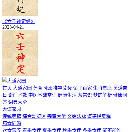
《六壬神定经》
2023-04-21
首页
大道家园
药食同源
推拿艾灸
诸子百家
生肖星座
黄道吉
日
奇门术数
中医基础常识
健康生活
茶常识
梦的解析
健康问
答
词典大全
大道家园
传统典籍
综合浏览区
羲黄大学
文始法脉
道德经集释
药食同源
饮食营养
春季食疗
夏季食疗
秋季食疗
冬季食疗
能不能吃