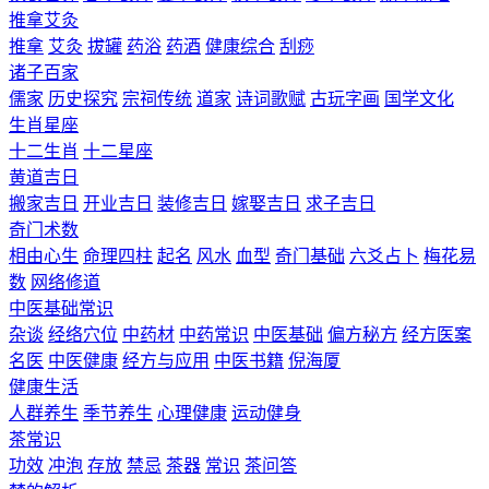
推拿艾灸
推拿
艾灸
拔罐
药浴
药酒
健康综合
刮痧
诸子百家
儒家
历史探究
宗祠传统
道家
诗词歌赋
古玩字画
国学文化
生肖星座
十二生肖
十二星座
黄道吉日
搬家吉日
开业吉日
装修吉日
嫁娶吉日
求子吉日
奇门术数
相由心生
命理四柱
起名
风水
血型
奇门基础
六爻占卜
梅花易
数
网络修道
中医基础常识
杂谈
经络穴位
中药材
中药常识
中医基础
偏方秘方
经方医案
名医
中医健康
经方与应用
中医书籍
倪海厦
健康生活
人群养生
季节养生
心理健康
运动健身
茶常识
功效
冲泡
存放
禁忌
茶器
常识
茶问答