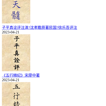
子平真诠评注清?沈孝瞻原著民国?徐乐吾评注
2023-04-21
《五行精纪》宋廖中著
2023-04-21