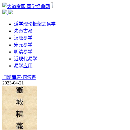
国学经典网
道学理论框架之易学
先秦古易
汉唐易学
宋元易学
明清易学
近现代易学
易学应用
旧题南唐·何溥撰
2023-04-21