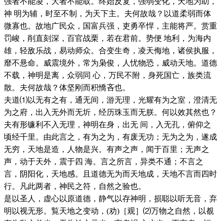
强者不能凌，大者不能取。终始反复，强弱变化，天地为助，
神 明为辅，时至不制，为天下主。夫何故哉？以道柔弱而体
微寡也。故地广民众，国富兵强，吏勇卒悍，主能将严。赏重
罚峻，削直刻深，百官战栗，若在君前。势便 地利，为海内
雄，轻敌乐战，易动师众。合变生奇，凌天侮地，诸侯执服，
靡不悬命。威震境外，常为枭俊，人忧物恐，威动天地。道德
不载，神明是离，众弱同 心，万民不附，身死国亡，族类流
散。夫何故哉？体坚刚而积憍吝也。
夫道⑴以无有之有，通无间，游无理，光耀有为之室，澄清无
为之府，出入无外而无圻，经历珠玉而无朕。何以效其然也？
夫有形镰利不入无理，神明在身，出无 间，入无孔，俯仰之
顷经千里。由此言之，有为之为，有废无功；无为之为，遂成
无穷，天地是造，人物是兴。有声之声，闻于百里；无声之
声，动于天外，震于四 海。言之所言，异类不通；不言之
言，阴阳化，天地感。且道德无为而天地成，天地不言而四时
行。凡此两者，神民之符，自然之验也。
是以圣人，虚心以原道德，静气以存神明，损聪以听无音，弃
明以视无形。覧天地之变动，(劝)［观］⑵万物之自然，以覩