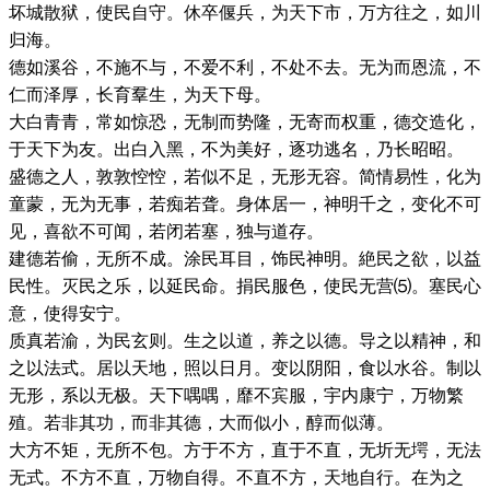
坏城散狱，使民自守。休卒偃兵，为天下市，万方往之，如川
归海。
德如溪谷，不施不与，不爱不利，不处不去。无为而恩流，不
仁而泽厚，长育羣生，为天下母。
大白青青，常如惊恐，无制而势隆，无寄而权重，德交造化，
于天下为友。出白入黑，不为美好，逐功逃名，乃长昭昭。
盛德之人，敦敦悾悾，若似不足，无形无容。简情易性，化为
童蒙，无为无事，若痴若聋。身体居一，神明千之，变化不可
见，喜欲不可闻，若闭若塞，独与道存。
建德若偷，无所不成。涂民耳目，饰民神明。絶民之欲，以益
民性。灭民之乐，以延民命。捐民服色，使民无营⑸。塞民心
意，使得安宁。
质真若渝，为民玄则。生之以道，养之以德。导之以精神，和
之以法式。居以天地，照以日月。变以阴阳，食以水谷。制以
无形，系以无极。天下喁喁，靡不宾服，宇内康宁，万物繁
殖。若非其功，而非其德，大而似小，醇而似薄。
大方不矩，无所不包。方于不方，直于不直，无圻无堮，无法
无式。不方不直，万物自得。不直不方，天地自行。在为之