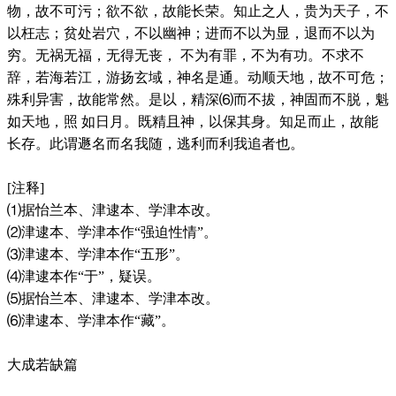
物，故不可污；欲不欲，故能长荣。知止之人，贵为天子，不
以枉志；贫处岩穴，不以幽神；进而不以为显，退而不以为
穷。无祸无福，无得无丧， 不为有罪，不为有功。不求不
辞，若海若江，游扬玄域，神名是通。动顺天地，故不可危；
殊利异害，故能常然。是以，精深⑹而不拔，神固而不脱，魁
如天地，照 如日月。既精且神，以保其身。知足而止，故能
长存。此谓遯名而名我随，逃利而利我追者也。
[注释]
⑴据怡兰本、津逮本、学津本改。
⑵津逮本、学津本作“强迫性情”。
⑶津逮本、学津本作“五形”。
⑷津逮本作“于”，疑误。
⑸据怡兰本、津逮本、学津本改。
⑹津逮本、学津本作“藏”。
大成若缺篇