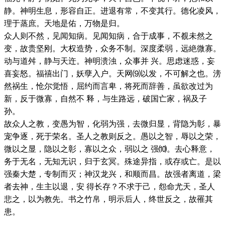
静。神明生息，形容自正。进退有常，不变其行。德化凌风，
理于蒸庶。天地是佑，万物是归。
众人则不然，见闻知病。见闻知病，合于成事，不覩未然之
变，故贵坚刚。大权造势，众务不制。深度柔弱，远絶微寡。
动与道舛，静与天迕。神明溃浊，众事并 兴。思虑迷惑，妄
喜妄怒。福禧出门，妖孽入户。天网⑼以发，不可解之也。滂
然祸生，怆尔觉悟，屈约而言卑，将死而辞善，虽欲改过为
新，反于微寡，自然不 释，与生路远，破国亡家，祸及子
孙。
故众人之教，变愚为智，化弱为强，去微归显，背隐为彰，暴
宠争逐，死于荣名。圣人之教则反之。愚以之智，辱以之荣，
微以之显，隐以之彰，寡以之众，弱以之 强⑽。去心释意，
务于无名，无知无识，归于玄冥。殊途异指，或存或亡。是以
强秦大楚，专制而灭；神汉龙兴，和顺而昌。故强者离道，梁
者去神，生主以退，安 得长存？不求于己，怨命尤天，圣人
悲之，以为教先。书之竹帛，明示后人，终世反之，故罹其
患。