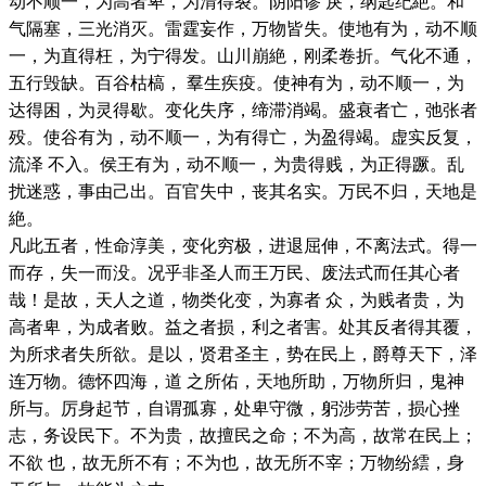
动不顺一，为高者卑，为清得裂。阴阳谬 戾，纲匙纪絶。和
气隔塞，三光消灭。雷霆妄作，万物皆失。使地有为，动不顺
一，为直得枉，为宁得发。山川崩絶，刚柔卷折。气化不通，
五行毁缺。百谷枯槁， 羣生疾疫。使神有为，动不顺一，为
达得困，为灵得歇。变化失序，缔滞消竭。盛衰者亡，弛张者
殁。使谷有为，动不顺一，为有得亡，为盈得竭。虚实反复，
流泽 不入。侯王有为，动不顺一，为贵得贱，为正得蹶。乱
扰迷惑，事由己出。百官失中，丧其名实。万民不归，天地是
絶。
凡此五者，性命淳美，变化穷极，进退屈伸，不离法式。得一
而存，失一而没。况乎非圣人而王万民、废法式而任其心者
哉！是故，天人之道，物类化变，为寡者 众，为贱者贵，为
高者卑，为成者败。益之者损，利之者害。处其反者得其覆，
为所求者失所欲。是以，贤君圣主，势在民上，爵尊天下，泽
连万物。德怀四海，道 之所佑，天地所助，万物所归，鬼神
所与。厉身起节，自谓孤寡，处卑守微，躬涉劳苦，损心挫
志，务设民下。不为贵，故擅民之命；不为高，故常在民上；
不欲 也，故无所不有；不为也，故无所不宰；万物纷繧，身