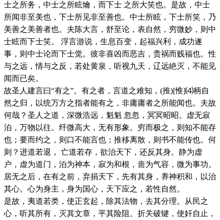
士之所务，中士之所眩爚，而下士 之所大笑也。是故，中士
所闻非至美也，下士所见非至善也。中士所眩，下士所笑，乃
美善之美善者也。夫陈大言，舒至论，表自然，穷微妙，则中
士眩而下士笑。 浮言游说，生息百变，起福兴利，成功遂
事，则中士论而下士觉。彼非喜凶而恶吉，贵祸而贱福也。性
与之远，情与之反，若处黄泉，听视九天，辽远絶灭，不能见
闻而已矣。
故圣人建言曰“有之”。有之者，言道之难知，(推)[惟]⑷柄自
然之归，以统万方之指者能有之，非庸庸者之所能闻也。夫故
何哉？圣人之道，深微浩远，魁魁 忽忽，冥冥昭昭。虚无寂
泊，万物以往。纤微高大，无有形象。穷而极之，则知不能存
也；要而约之，则口不能言也；推移离散，则书不能传也。何
则？进道若退， 亡道若存，欲治天下，还反其身。静为虚
户，虚为道门，泊为神本，寂为和根，啬为气容，微为事功。
居无之后，在有之前，弃捐天下，先有其身，养神积和，以治
其心。心为身主，身为国心，天下应之，若性自然。
是故，夷道若类，使正玄起，除其法物，去其分理。从民之
心，听其所有，灭其文章，平其险阻。折关破键，使奸自止，