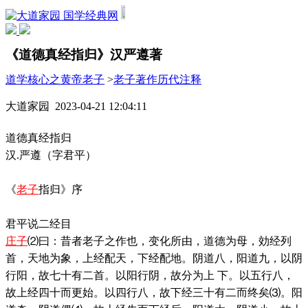
国学经典网
《道德真经指归》汉严遵著
道学核心之黄帝老子
>
老子著作历代注释
大道家园 2023-04-21 12:04:11
道德真经指归
汉.严遵（字君平）
《
老子
指归》序
君平说二经目
庄子
⑵曰：昔者老子之作也，变化所由，道德为母，効经列
首，天地为象，上经配天，下经配地。阴道八，阳道九，以阴
行阳，故七十有二首。以阳行阴，故分为上 下。以五行八，
故上经四十而更始。以四行八，故下经三十有二而终矣⑶。阳