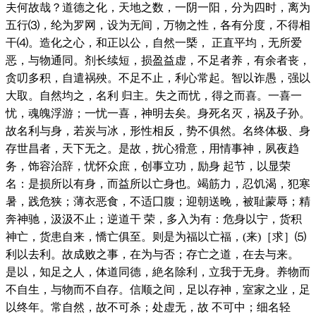
夫何故哉？道德之化，天地之数，一阴一阳，分为四时，离为
五行⑶，纶为罗网，设为无间，万物之性，各有分度，不得相
干⑷。造化之心，和正以公，自然一槩， 正直平均，无所爱
恶，与物通同。剂长续短，损盈益虚，不足者养，有余者丧，
贪叨多积，自遣祸殃。不足不止，利心常起。智以诈愚，强以
大取。自然均之，名利 归主。失之而忧，得之而喜。一喜一
忧，魂魄浮游；一忧一喜，神明去矣。身死名灭，祸及子孙。
故名利与身，若炭与冰，形性相反，势不俱然。名终体极、身
存世昌者，天下无之。是故，扰心猾意，用情事神，夙夜趋
务，饰容治辞，忧怀众庶，创事立功，励身 起节，以显荣
名：是损所以有身，而益所以亡身也。竭筋力，忍饥渴，犯寒
暑，践危狭；薄衣恶食，不适囗腹；迎朝送晚，被耻蒙辱；精
奔神驰，汲汲不止；逆道干 荣，多入为有：危身以宁，货积
神亡，货患自来，憍亡俱至。则是为福以亡福，(来)［求］⑸
利以去利。故成败之事，在为与否；存亡之道，在去与来。
是以，知足之人，体道同德，絶名除利，立我于无身。养物而
不自生，与物而不自存。信顺之间，足以存神，室家之业，足
以终年。常自然，故不可杀；处虚无，故 不可中；细名轻