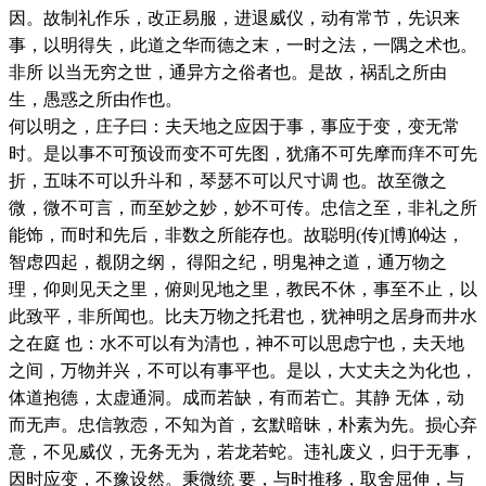
因。故制礼作乐，改正易服，进退威仪，动有常节，先识来
事，以明得失，此道之华而德之末，一时之法，一隅之术也。
非所 以当无穷之世，通异方之俗者也。是故，祸乱之所由
生，愚惑之所由作也。
何以明之，庄子曰：夫天地之应因于事，事应于变，变无常
时。是以事不可预设而变不可先图，犹痛不可先摩而痒不可先
折，五味不可以升斗和，琴瑟不可以尺寸调 也。故至微之
微，微不可言，而至妙之妙，妙不可传。忠信之至，非礼之所
能饰，而时和先后，非数之所能存也。故聪明(传)[博]⒁达，
智虑四起，覩阴之纲， 得阳之纪，明鬼神之道，通万物之
理，仰则见天之里，俯则见地之里，教民不休，事至不止，以
此致平，非所闻也。比夫万物之托君也，犹神明之居身而井水
之在庭 也：水不可以有为清也，神不可以思虑宁也，夫天地
之间，万物并兴，不可以有事平也。是以，大丈夫之为化也，
体道抱德，太虚通洞。成而若缺，有而若亡。其静 无体，动
而无声。忠信敦悫，不知为首，玄默暗昧，朴素为先。损心弃
意，不见威仪，无务无为，若龙若蛇。违礼废义，归于无事，
因时应变，不豫设然。秉微统 要，与时推移，取舍屈伸，与