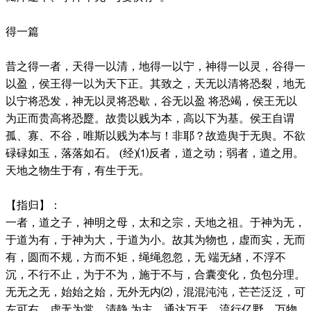
得一篇
昔之得一者，天得一以清，地得一以宁，神得一以灵，谷得一
以盈，侯王得一以为天下正。其致之，天无以清将恐裂，地无
以宁将恐发，神无以灵将恐歇，谷无以盈 将恐竭，侯王无以
为正而贵高将恐蹷。故贵以贱为本，高以下为基。侯王自谓
孤、寡、不谷，唯斯以贱为本与！非耶？故造舆于无舆。不欲
碌碌如玉，落落如石。 (经)⑴反者，道之动；弱者，道之用。
天地之物生于有，有生于无。
【指归】：
一者，道之子，神明之母，太和之宗，天地之祖。于神为无，
于道为有，于神为大，于道为小。故其为物也，虚而实，无而
有，圆而不规，方而不矩，绳绳忽忽，无 端无緖，不浮不
沉，不行不止，为于不为，施于不与，合囊变化，负包分理。
无无之无，始始之始，无外无内⑵，混混沌沌，芒芒泛泛，可
左可右。虚无为常，清静 为主，通达万天，流行亿野。万物