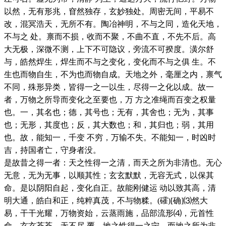
以然，无有形兆，窅然独存，玄妙独处。周密无间，平易不
改，混冥浩天，无所不有。陶冶神明，不与之同，造化天地，
不与之 处。禀而不损，收而不聚，不曲不直，不先不后。高
大无极，深微不测，上下不可隐议，旁流不可揆度。潢尔舒
与，皓然焊生，焊生而不与之变化，变化而不与之俱 生。不
生也而物自生，不为也而物自成。天地之外，毫厘之内，禀气
不同，殊形异类，皆得一之一以生，尽得一之化以成。故一
者，万物之所导而变化之至要也，万 方之准绳而百变之权量
也。一，其名也；德，其号也；无有，其舍也；无为，其事
也；无形，其度也；反，其大数也；和，其归也；弱，其用
也。故，能知一，千变 不穷，万输不失。不能知一，时凶时
吉，持国者亡，守身者没。
是故昔之得一者：天之性得一之清，而天之所为非清也。无心
无意，无为无事，以顺其性；玄玄默默，无容无式，以保其
命。是以阴阳自起，变化自正。故能刚健运 动以致其高，清
明大通，皓白和正，纯粹真茂，不与物糅。(礭)[确]⑶然大
易，干干光耀，万物资始，云蒸雨施，品部流形⑷，元首性
命，玄玄苍苍，无不尽 覆。地之性得一之宁，而地之所为非