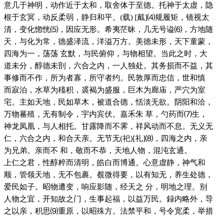
意几于神明，动作近于太和，取舍体于至德。托神于太虚，隐
根于玄冥，动反柔弱，静归和平。(载) [戴]⑷规履矩，镜视太
清，变化惚恍⑸，因应无形。希夷茫昧，几无号谥⑹，方地随
天，与化为常，德盛泽流，洋溢万方。美德未形，天下童蒙，
四海为一，荡荡 玄默，与民俯仰，与物相望。当此之时，大
道未分，醇德未剖，六合之内，一人独处。其务损而不益，其
事修而不作，所为者寡，所守者约。民敦厚而忠信，世和慎
而寂泊，水草为稸积，裘褐为盛服，巨木为廊庙，严穴为室
宅。主如天地，民如草木，被道合德，恬淡无欲。阴阳和洽，
万物蕃殖，无有制令，宇内宾伏。嘉禾朱 草，勺药而⑺生，
神龙凤凰，与人相托。甘露降而不霁，祥风动而不息。无义无
仁，六合之内，和合天亲。无节无(祀)[礼]⑻，四海之内，亲
为兄弟。亲而不 和，敬而不恭，天地人物，混沌玄通。
上仁之君，性醇粹而清明，皓白而博通。心意虚静，神气和
顺，管领天地，无不包裹。覩微得要，以有知无，养生处德，
爱民如子。昭物遭变，响应影随，经天之 分，明地之理。别
人物之宜，开知故之门，生事起福，以益万民。録内略外，导
之以亲，积思⑼重原，以昭殊方。法禁平和，号令宽柔，举措