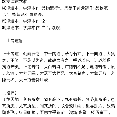
⑶据津逮本改。
⑷津逮本、学津本作“品物流行”。周易干卦彖辞作“品物流
形”。指归系引周易语。
⑸津逮本、学津本作“之”。
⑹津逮本、学津本作“当”，疑误。
上士闻道篇
上士闻道，勤而行之，中士闻道，若存若亡。下士闻道，大笑
之。不笑，不足以为道。故建言有之：明道若昧，进道若退，
夷道若类。上德若谷，大白若辱，广德若不足，建德若偷，质
真若渝，大方无隅，大器至大师兄，大音希声，大象无形。道
隐无名。夫惟道善贷且成。
【指归】：
道德天地，各有所章，物有高下，气有短长。各劳其所乐，患
其所患，见其所见，闻其所闻，取舍殁⑴缪，畏喜殊方。故鹑
鷃高飞，终日驰骛，而志在乎蒿苗；鸿鹄 高举，径历东西，