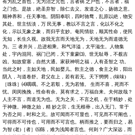
有为乱之首也，无为治之元也，言者祸 之户也，不言者，福
之门也。是故，絶圣弃智，除仁去义。发道之心，扬德之意。
顺神养和，任天事地。阴阳奉职，四时驰骛，乱原以絶，物安
其处。世主恬淡，万 民无事，教以不言之言，化以不化之
化，示以无象之象，而归乎玄妙。奄民情欲，顺其性命，使民
无知，长生久视。故我无言而天地无为，天地无为而道德无
为。三 者并兴，总进相乘。和气洋溢，太平滋生。人物集
处，宇内混同。祸门已闭，天下童蒙⑶。世无耻辱，不覩吉
凶。知故窒塞，自然大通。家获神明之福，人有圣智之 功。
当此之时，主如天地，民如婴儿。飮主之德，食主之和，阳出
阴入，与道卷舒。君父在上，若有若无。天下惘惘，(味味)
［咮咮］⑷喁喁。不之若鷇，无为若雏。 生而不喜，死而不
忧。闵闵挽挽，性命有余。莫有求之，万福自来。夫何故哉？
人主不言，而道无为也。无为之关，不言之机，在于精妙，处
于神微。神微之始，精 妙之宗，生无根蔕，出入无门。常于
为否之间，时和之元。故可闻而不可显也，可见而不可阐也，
可得而不可传也，可用而不可言也。柄而推之，要而归之，易
为智 (老)［者］⑸陈，难为浅闻者言也。何则？广大深远，而