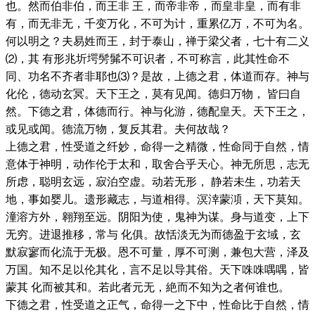
也。然而伯非伯，而王非 王，而帝非帝，而皇非皇，而有非
有，而无非无，千变万化，不可为计，重累亿万，不可为名。
何以明之？夫易姓而王，封于泰山，禅于梁父者，七十有二义
⑵，其 有形兆圻堮髣髴不可识者，不可称言，此其性命不
同、功名不齐者非耶也⑶？是故，上德之君，体道而存。神与
化伦，德动玄冥。天下王之，莫有见闻。德归万物， 皆曰自
然。下德之君，体德而行。神与化游，德配皇天。天下王之，
或见或闻。德流万物，复反其君。夫何故哉？
上德之君，性受道之纤妙，命得一之精微，性命同于自然，情
意体于神明，动作伦于太和，取舍合乎天心。神无所思，志无
所虑，聪明玄远，寂泊空虚。动若无形， 静若未生，功若天
地，事如婴儿。遗形藏志，与道相得。溟涬蒙澒，天下莫知。
潼溶方外，翱翔至远。阴阳为使，鬼神为谋。身与道变，上下
无穷。进退推移，常与 化俱。故恬淡无为而德盈于玄域，玄
默寂寥而化流于无极。恩不可量，厚不可测，兼包大营，泽及
万国。知不足以伦其化，言不足以导其俗。天下咮咮喁喁，皆
蒙其 化而被其和。若此者元无，絶而不知为之者何谁也。
下德之君，性受道之正气，命得一之下中，性命比于自然，情