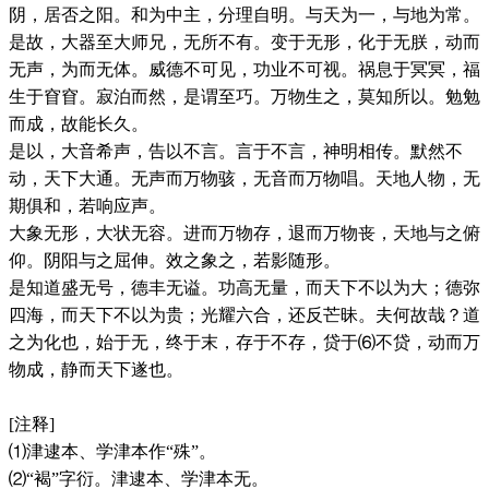
阴，居否之阳。和为中主，分理自明。与天为一，与地为常。
是故，大器至大师兄，无所不有。变于无形，化于无朕，动而
无声，为而无体。威德不可见，功业不可视。祸息于冥冥，福
生于窅窅。寂泊而然，是谓至巧。万物生之，莫知所以。勉勉
而成，故能长久。
是以，大音希声，告以不言。言于不言，神明相传。默然不
动，天下大通。无声而万物骇，无音而万物唱。天地人物，无
期俱和，若响应声。
大象无形，大状无容。进而万物存，退而万物丧，天地与之俯
仰。阴阳与之屈伸。效之象之，若影随形。
是知道盛无号，德丰无谥。功高无量，而天下不以为大；德弥
四海，而天下不以为贵；光耀六合，还反芒昧。夫何故哉？道
之为化也，始于无，终于末，存于不存，贷于⑹不贷，动而万
物成，静而天下遂也。
[注释]
⑴津逮本、学津本作“殊”。
⑵“褐”字衍。津逮本、学津本无。