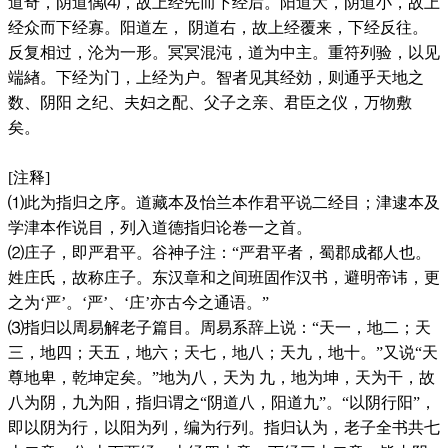
道奇，阴道偶⑷，故上经先而下经后。阳道大，阴道小，故上
经众而下经寡。阳道左， 阴道右，故上经覆来，下经反往。
反复相过，沦为一形。冥冥混沌，道为中主。重符列验，以见
端緖。下经为门，上经为户。智者见其经効，则通乎天地之
数、阴阳 之纪、夫妇之配、父子之亲、君臣之仪，万物敷
矣。
[注释]
⑴此为指归之序。道藏本及怡兰本作君平说二经目；津逮本及
学津本作说目，列入道德指归论卷一之首。
⑵庄子，即严君平。谷神子注：“严君平者，蜀郡成都人也。
姓庄氏，故称庄子。东汉章和之间班固作汉书，避明帝讳，更
之为‘严’。‘严’、‘庄’亦古今之通语。”
⑶指归以周易解老子篇目。周易系辞上说：“天一，地二；天
三，地四；天五，地六；天七，地八；天九，地十。”又说“天
尊地卑，乾坤定矣。”地为八，天为 九，地为坤，天为干，故
八为阴，九为阳，指归谓之“阴道八，阳道九”。“以阴行阳”，
即以阴为行，以阳为列，编为行列。指归认为，老子全书共七