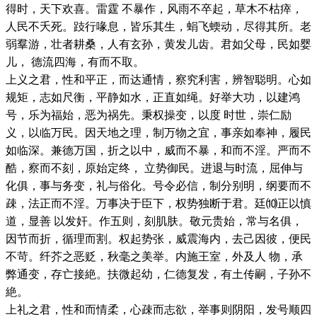
得时，天下欢喜。雷霆 不暴作，风雨不卒起，草木不枯瘁，
人民不夭死。跂行喙息，皆乐其生，蜎飞蝡动，尽得其所。老
弱羣游，壮者耕桑，人有玄孙，黄发儿齿。君如父母，民如婴
儿， 德流四海，有而不取。
上义之君，性和平正，而达通情，察究利害，辨智聪明。心如
规矩，志如尺衡，平静如水，正直如绳。好举大功，以建鸿
号，乐为福始，恶为祸先。秉权操变，以度 时世，崇仁励
义，以临万民。因天地之理，制万物之宜，事亲如奉神，履民
如临深。兼德万国，折之以中，威而不暴，和而不淫。严而不
酷，察而不刻，原始定终， 立势御民。进退与时流，屈伸与
化俱，事与务变，礼与俗化。号令必信，制分别明，纲要而不
疎，法正而不淫。万事决于臣下，权势独断于君。廷⑽正以慎
道，显善 以发奸。作五则，刻肌肤。敬元贵始，常与名俱，
因节而折，循理而割。权起势张，威震海内，去己因彼，便民
不苛。纤芥之恶贬，秋毫之美举。内施王室，外及人 物，承
弊通变，存亡接絶。扶微起幼，仁德复发，有土传嗣，子孙不
絶。
上礼之君，性和而情柔，心疎而志欲，举事则阴阳，发号顺四