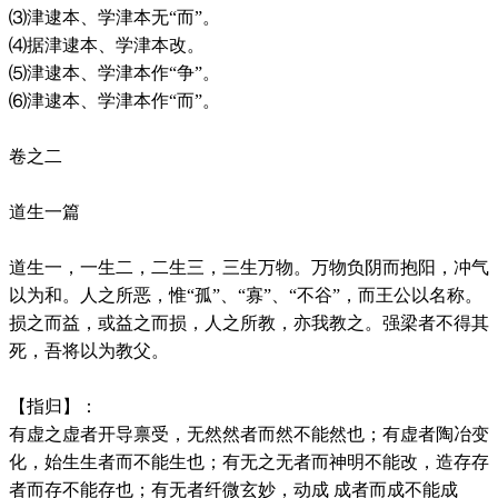
⑶津逮本、学津本无“而”。
⑷据津逮本、学津本改。
⑸津逮本、学津本作“争”。
⑹津逮本、学津本作“而”。
卷之二
道生一篇
道生一，一生二，二生三，三生万物。万物负阴而抱阳，冲气
以为和。人之所恶，惟“孤”、“寡”、“不谷”，而王公以名称。
损之而益，或益之而损，人之所教，亦我教之。强梁者不得其
死，吾将以为教父。
【指归】：
有虚之虚者开导禀受，无然然者而然不能然也；有虚者陶冶变
化，始生生者而不能生也；有无之无者而神明不能改，造存存
者而存不能存也；有无者纤微玄妙，动成 成者而成不能成