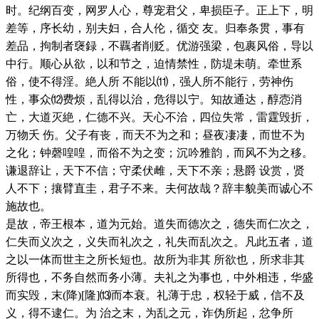
时。纪纲百变，网罗人心，尊宠君父，卑损臣子。正上下，明
差等，序长幼，别夫妇，合人伦，循交 友。归奉条贯，事有
差品，拘制者襃録，不覊者削贬。优游强梁，包裹风俗，导以
中行。顺心从欲，以和节之，迫情禁性，防堤未萌。牵世系
俗，使不得淫。絶人所 不能以⑾，强人所不能行，劳神伤
性，事众⑿费烦，乱得以治，危得以宁。知故通达，醇悫消
亡，大道灭絶，仁德不兴。天心不洽，四位失常，雷霆毁折，
万物夭 伤。父子有丧，而天不为之和；昼夜凄凄，而世不为
之化；钟磬喤喤，而俗不为之变；沉吟雅韵，而风不为之移。
谦退辞让，天下不信；守柔伏雌，天下不亲；悬爵 设赏，贤
人不下；攘臂直圭，君子不来。夫何故哉？辞丰貌美而诚心不
施故也。
是故，帝王根本，道为元始。道失而德次之，德失而仁次之，
仁失而义次之，义失而礼次之，礼失而乱次之。凡此五者，道
之以一体而世主之所长短也。故所为非其 所欲也，所求非其
所得也，不务自然而务小薄。夫礼之为事也，中外相违，华盛
而实毁，末(降)[隆]⒀而本衰。礼薄于忠，权轻于威，信不及
义，得不逮仁。为 治之末，为乱之元，诈伪所起，忿争所