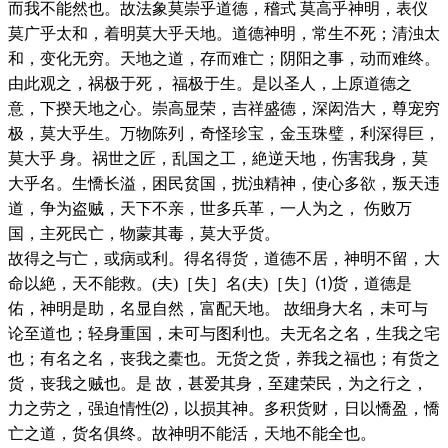
而我不能然也。故法象莫崇乎道德，稽式 莫高乎神明，表仪
莫广乎太和，着明莫大乎天地。道德神明，常生不死；清浊太
和，变化无穷。天地之道，存而难亡；阴阳之事，动而难终。
由此观之，祸极于死， 福极于生。是以圣人，上原道德之
意，下揆天地之心。崇高显荣，吉祥盛德，深闳浩大，尊宠穷
极，莫大乎生。万物陈列，奇怪珍宝，金玉珠璧，利深得巨，
莫大乎 身。祸世之匠，乱国之工，絶逆天地，伤害我身，莫
大乎名。生憍长溢，困民贫国，扰浊精神，使心多欲，叛天违
道，争为盗贼，天下不亲，世多兵革，一人为之， 伤败万
国，主死民亡，物蒙其毒，莫大乎货。
故得之与亡，或病或利。得名得货，道德不居，神明不留，大
命以絶，天不能救。(夫)［失］名(夫)［失］⑴货，道德是
佑，神明是助，名显自然，富配天地。 故细身大名，未可与
论至道也；轻身重国，未可与图利也。夫无名之名，生我之宅
也；有名之名，丧我之橐也。无货之货，养我之福也；有货之
货，丧我之贼也。是 故，甚爱其身，至建荣民，为之行之，
力之劳之，强迫情性⑵，以损其神。多积货财，日以憍盈，憍
亡之道，货名俱终。故神明不能活，天地不能全也。