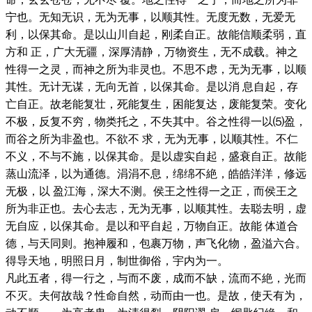
宁也。无知无识，无为无事，以顺其性。无度无数，无爱无
利，以保其命。是以山川自起，刚柔自正。故能信顺柔弱，直
方和 正，广大无疆，深厚清静，万物资生，无不成载。神之
性得一之灵，而神之所为非灵也。不思不虑，无为无事，以顺
其性。无计无谋，无向无首，以保其命。是以消 息自起，存
亡自正。故老能复壮，死能复生，困能复达，废能复荣。变化
不极，反复不穷，物类托之，不失其中。谷之性得一以⑸盈，
而谷之所为非盈也。不欲不 求，无为无事，以顺其性。不仁
不义，不与不施，以保其命。是以虚实自起，盛衰自正。故能
蒸山流泽，以为通德。涓涓不息，绵绵不絶，皓皓洋洋，修远
无极，以 盈江海，深大不测。侯王之性得一之正，而侯王之
所为非正也。去心去志，无为无事，以顺其性。去聪去明，虚
无自应，以保其命。是以和平自起，万物自正。故能 体道合
德，与天同则。抱神履和，包裹万物，声飞化物，盈溢六合。
得导天地，明照日月，制世御俗，宇内为一。
凡此五者，得一行之，与而不废，成而不缺，流而不絶，光而
不灭。夫何故哉？性命自然，动而由一也。是故，使天有为，