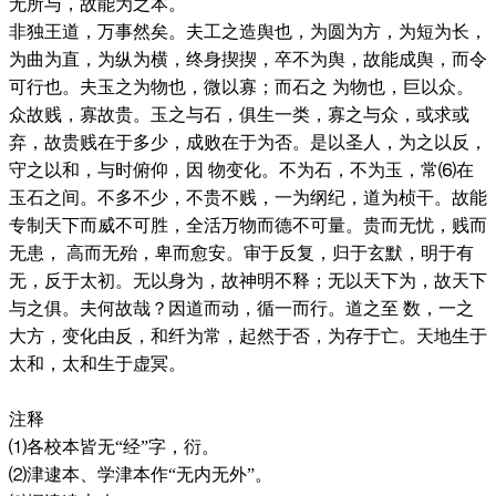
无所与，故能为之本。
非独王道，万事然矣。夫工之造舆也，为圆为方，为短为长，
为曲为直，为纵为横，终身揳揳，卒不为舆，故能成舆，而令
可行也。夫玉之为物也，微以寡；而石之 为物也，巨以众。
众故贱，寡故贵。玉之与石，俱生一类，寡之与众，或求或
弃，故贵贱在于多少，成败在于为否。是以圣人，为之以反，
守之以和，与时俯仰，因 物变化。不为石，不为玉，常⑹在
玉石之间。不多不少，不贵不贱，一为纲纪，道为桢干。故能
专制天下而威不可胜，全活万物而德不可量。贵而无忧，贱而
无患， 高而无殆，卑而愈安。审于反复，归于玄默，明于有
无，反于太初。无以身为，故神明不释；无以天下为，故天下
与之俱。夫何故哉？因道而动，循一而行。道之至 数，一之
大方，变化由反，和纤为常，起然于否，为存于亡。天地生于
太和，太和生于虚冥。
注释
⑴各校本皆无“经”字，衍。
⑵津逮本、学津本作“无内无外”。