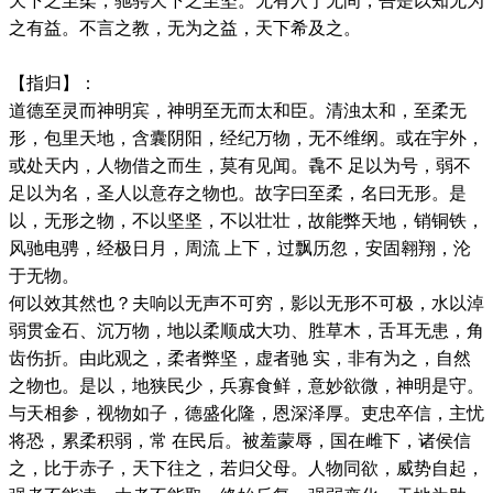
天下之至柔，驰骋天下之至坚。无有入于无间，吾是以知无为
之有益。不言之教，无为之益，天下希及之。
【指归】：
道德至灵而神明宾，神明至无而太和臣。清浊太和，至柔无
形，包里天地，含囊阴阳，经纪万物，无不维纲。或在宇外，
或处天内，人物借之而生，莫有见闻。毳不 足以为号，弱不
足以为名，圣人以意存之物也。故字曰至柔，名曰无形。是
以，无形之物，不以坚坚，不以壮壮，故能弊天地，销铜铁，
风驰电骋，经极日月，周流 上下，过飘历忽，安固翱翔，沦
于无物。
何以效其然也？夫响以无声不可穷，影以无形不可极，水以淖
弱贯金石、沉万物，地以柔顺成大功、胜草木，舌耳无患，角
齿伤折。由此观之，柔者弊坚，虚者驰 实，非有为之，自然
之物也。是以，地狭民少，兵寡食鲜，意妙欲微，神明是守。
与天相参，视物如子，德盛化隆，恩深泽厚。吏忠卒信，主忧
将恐，累柔积弱，常 在民后。被羞蒙辱，国在雌下，诸侯信
之，比于赤子，天下往之，若归父母。人物同欲，威势自起，