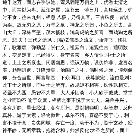
通千达万，而志在乎陂池；鸾凤翱翔万仞之上，优游太清之
中，而常以为卑。延颈舒翼，凌苍云，薄日月，高翔远逝，旷
时不食，往来九州，栖息 八极，乃得其宜。三者殊便，皆以
为娱。故无穷之原，万寻之泉，神龙之所归，小鱼之所去。高
山大丘，深林巨壑，茂木畅枝，鸿鸟虎豹之所喜，而鸡狗之所
恶。悲 夫！三代之遗风，(褐)⑵儒墨之流文，诵诗书，修礼
节，歌雅颂，弹勤瑟，崇仁义，祖絜白，追观往古，通明数
术，变是定非，已经得失，身宁名荣，乡人传业∶ 中士之所
道，上士之所废也。闲居幽思，强识万物，设伪饰非，虚言名
实，趋翔进退，升降贵集，治闺门之礼，偶时俗之际，倾侧偃
仰，务合当世，阿富顺贵，下众 耳目，获尊蒙宠，流俗是则∶
此下士之所履，而中士之所弃。故规矩不相害，殊性孰相安。
贤圣不为匹，愚智不为羣。大人乐恬淡，小人欣于戚戚。堂堂
之业而⑶不 喻于众庶，栖栖之事不悦于大丈夫。鸟兽并兴，
各有所趋。羣士经世，各有所归。是以捐聪明，弃智虑，反归
真朴。游于太素，轻物傲世，卓尔不污。喜怒不婴于 心，利
害不接于意，贵尖同域，存亡一度。动于不为，覧于玄妙，经
神平静，无所章载，抱德含和，帅然反化∶大圣之所尚，而上