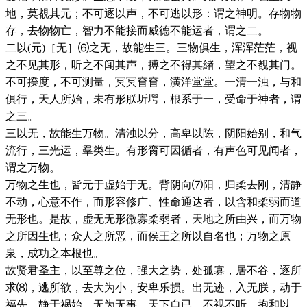
地，莫覩其元；不可逐以声，不可逃以形：谓之神明。存物物
存，去物物亡，智力不能接而威德不能运者，谓之二。
二以(元)［无］⑹之无，故能生三。三物俱生，浑浑茫茫，视
之不见其形，听之不闻其声，搏之不得其緖，望之不覩其门。
不可揆度，不可测量，冥冥窅窅，潢洋堂堂。一清一浊，与和
俱行，天人所始，未有形朕圻堮，根系于一，受命于神者，谓
之三。
三以无，故能生万物。清浊以分，高卑以陈，阴阳始别，和气
流行，三光运，羣类生。有形脔可因循者，有声色可见闻者，
谓之万物。
万物之生也，皆元于虚始于无。背阴向⑺阳，归柔去刚，清静
不动，心意不作，而形容修广、性命通达者，以含和柔弱而道
无形也。是故，虚无无形微寡柔弱者，天地之所由兴，而万物
之所因生也；众人之所恶，而侯王之所以自名也；万物之原
泉，成功之本根也。
故贤君圣主，以至尊之位，强大之势，处孤寡，居不谷，逐所
求⑻，逃所欲，去大为小，安卑乐损。出无迹，入无朕，动于
福先，静于祸始。无为无事，天下自已。不视不听，抱和以