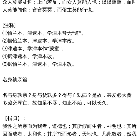
众人莫能及也；上而若反，而众人莫能入也；淡淡滥滥，而世
人莫能闻也；窅窅冥冥，而俗主莫能行也。
[注释]
⑴怡兰本、津逮本、学津本皆无“道”。
⑵据怡兰本、津逮本、学津本改。
⑶津逮本、学津本作“蒙童”。
⑷据津逮本、学津本改。
⑸据怡兰本、津逮本、学津本改。
名身孰亲篇
名与身孰亲？身与货孰多？得与亡孰病？是故，甚爱必大费，
多藏必厚亡。故知足不辱，知止不殆，可以长久。
【指归】：
我性之所禀而为我者，道德也；其所假而生者，神明也；其所
因而成者，太和也；其所托而形者，天地也。凡此数者，然我