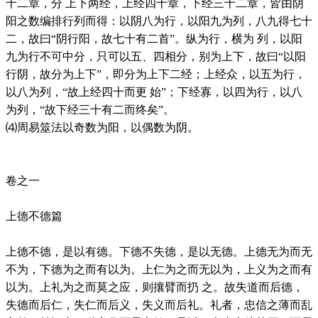
十二章，分 上下两经，上经四十章，下经三十二章，皆由阴
阳之数编排行列而得：以阴八为行，以阳九为列，八九得七十
二，故曰“阴行阳，故七十有二首”。纵为行，横为 列，以阳
九为行不可中分，只可以五、四相分，别为上下，故曰“以阳
行阴，故分为上下”，即分为上下二经；上经众，以五为行，
以八为列，“故上经四十而更 始”；下经寡，以四为行，以八
为列，“故下经三十有二而终矣”。
⑷周易筮法以奇数为阳，以偶数为阴。
卷之一
上德不德篇
上德不德，是以有德。下德不失德，是以无德。上德无为而无
不为，下德为之而有以为。上仁为之而无以为，上义为之而有
以为。上礼为之而莫之应，则攘臂而扔 之。故失道而后德，
失德而后仁，失仁而后义，失义而后礼。礼者，忠信之薄而乱