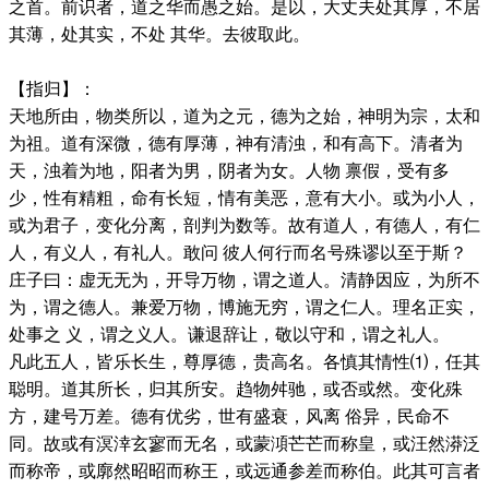
之首。前识者，道之华而愚之始。是以，大丈夫处其厚，不居
其薄，处其实，不处 其华。去彼取此。
【指归】：
天地所由，物类所以，道为之元，德为之始，神明为宗，太和
为祖。道有深微，德有厚薄，神有清浊，和有高下。清者为
天，浊着为地，阳者为男，阴者为女。人物 禀假，受有多
少，性有精粗，命有长短，情有美恶，意有大小。或为小人，
或为君子，变化分离，剖判为数等。故有道人，有德人，有仁
人，有义人，有礼人。敢问 彼人何行而名号殊谬以至于斯？
庄子曰：虚无无为，开导万物，谓之道人。清静因应，为所不
为，谓之德人。兼爱万物，博施无穷，谓之仁人。理名正实，
处事之 义，谓之义人。谦退辞让，敬以守和，谓之礼人。
凡此五人，皆乐长生，尊厚德，贵高名。各慎其情性⑴，任其
聪明。道其所长，归其所安。趋物舛驰，或否或然。变化殊
方，建号万差。德有优劣，世有盛衰，风离 俗异，民命不
同。故或有溟涬玄寥而无名，或蒙澒芒芒而称皇，或汪然漭泛
而称帝，或廓然昭昭而称王，或远通参差而称伯。此其可言者