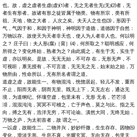
也。故，虚之虚者生虚(虚)⑴者，无之无者生无(无)⑵者，无
者生有形者。故诸有形之徒皆属于物类。物有所宗，类有所
祖。天地，物之大者， 人次之矣。夫天人之生也⑶，形因于
气，气因于和，和因于神明，神明因于道德，道德因于自然：
万物以存。故使天为天者非天也，使人为人者非人也。何以明
之？ 庄子曰：夫人形(腐)［脔］⑷，何所取之？聪明感应，何
所得之？变化终始，熟者为之？由此观之，有生于无，实生于
虚，亦以明矣。是故，无无无始，不可存 在，无形无声，不
可视听，禀无授有，不可言道，无无无之无，始末始之始，万
物所由，性命所以，无有所名者谓之道。
道虚之虚，故能生一。有物混沌，恍惚居起。轻儿不发，重而
不止，阳而无表，阴而无里。既无上下，又无左右，通达无
境，为道纲纪。怀壤空虚，包里未有，无形 无名，芒芒澒
澒，混混沌沌，冥冥不可稽之，亡于声色，莫之与比。指之无
向，搏之无有，浩洋无穷，不可论谕。潢然大同，无终无始，
万物之庐，为太初首者，故 谓之一。
一以虚，故能生二。二物并兴，妙妙纤微，生生存存。因物⑸
变化，滑淖无形。生息不衰，光耀玄冥。无向无存，包里天