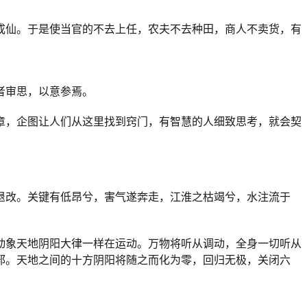
成仙。于是使当官的不去上任，农夫不去种田，商人不卖货，有
者审思，以意参焉。
章，企图让人们从这里找到窍门，有智慧的人细致思考，就会契
退改。关键有低昂兮，害气遂奔走，江淮之枯竭兮，水注流于
动象天地阴阳大律一样在运动。万物将听从调动，全身一切听从
邪。天地之间的十方阴阳将随之而化为零，回归无极，关闭六