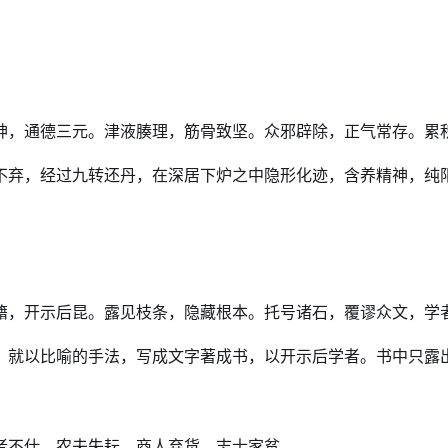
神，通德三元。津液腠理，筋骨致坚。众邪辟除，正气常存。累
不弃，经过九转还丹，在深居下炉之中隐形化迹，含养精神，纯
籍，开示后昆。露见枝条，隐藏根本。托号诸石，覆谬众文，学
，就以比喻的手法，写成文字著成书，以开示后学者。书中只露
者不仕，农夫失耘，商人弃货，志士家贫。