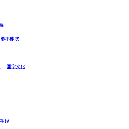
释
能不能吃
画
国学文化
祖经