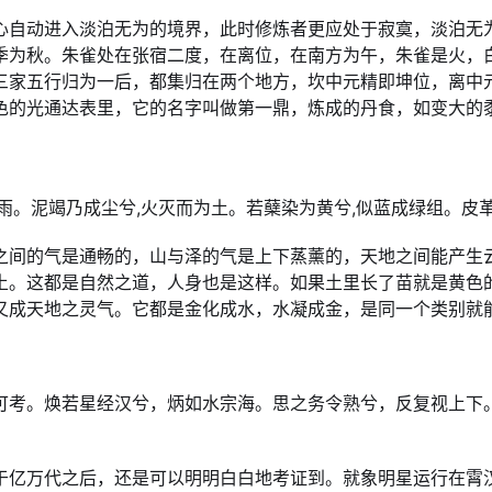
心自动进入淡泊无为的境界，此时修炼者更应处于寂寞，淡泊无
季为秋。朱雀处在张宿二度，在离位，在南方为午，朱雀是火，
三家五行归为一后，都集归在两个地方，坎中元精即坤位，离中
色的光通达表里，它的名字叫做第一鼎，炼成的丹食，如变大的
雨。泥竭乃成尘兮,火灭而为土。若蘖染为黄兮,似蓝成绿组。皮革
之间的气是通畅的，山与泽的气是上下蒸薰的，天地之间能产生
土。这都是自然之道，人身也是这样。如果土里长了苗就是黄色
又成天地之灵气。它都是金化成水，水凝成金，是同一个类别就
可考。焕若星经汉兮，炳如水宗海。思之务令熟兮，反复视上下
于亿万代之后，还是可以明明白白地考证到。就象明星运行在霄