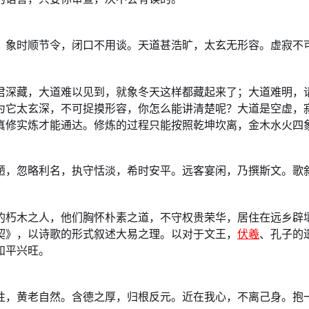
。象时顺节令，闭口不用谈。天道甚浩旷，太玄无形容。虚寂不
君深藏，大道难以见到，就象冬天这样都藏起来了；大道难明，
为它太玄深，不可捉摸形容，你怎么能讲清楚呢？大道是空虚，
真修实炼才能通达。修炼的过程只能按照乾坤坎离，金木水火四
陋，忽略利名，执守恬淡，希时安平。远客宴闲，乃撰斯文。歌
的朽木之人，他们胸怀朴素之道，不守权贵荣华，居住在远乡辟
契》，以诗歌的形式叙述大易之理。以对于文王，
伏羲
、孔子的
和平兴旺。
性，黄老自然。含德之厚，归根反元。近在我心，不离己身。抱