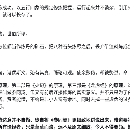
炼成功，以五行四象的规定修炼把握，运行起来并不繁杂，引用
，就可以长存了。
物，世俗所珍。
方位都当作炼丹的矿石，把八种石头炼尽之后，丢弃矿渣就炼成
句，谐偶斯文。殆有其真，砾硌可观。使余敷伪，却被赘愆。命
原理，第二部是《火记》的原理，第三部是《龙虎经》的原理，
章叫做参同契。但又有前后连接修炼的真实意义。并不只是为了
者、贤者能懂，不给是非小人留有余地。同时去掉一些虚伪的过
行。
恃达意并不自惭、徒自将《参同契》更细致地讲说出来，难道要
所有译经者，只是草草而谈，远不及原文细致，今人不得要领。