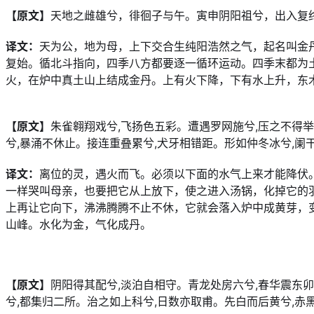
【原文】
天地之雌雄兮，徘徊子与午。寅申阴阳祖兮，出入复
译文：
天为公，地为母，上下交合生纯阳浩然之气，起名叫金
复始。循北斗指向，四季八方都要逐一循环运动。四季末都为
火，在炉中真土山上结成金丹。上有火下降，下有水上升，东
【原文】
朱雀翱翔戏兮,飞扬色五彩。遭遇罗网施兮,压之不得
兮,暴涌不休止。接连重叠累兮,犬牙相错距。形如仲冬冰兮,阑
译文：
离位的灵，遇火而飞。必须以下面的水气上来才能降伏
一样哭叫母亲，也要把它从上放下，使之进入汤锅，化掉它的
上再让它向下，沸沸腾腾不止不休，它就会落入炉中成黄芽，
山峰。水化为金，气化成丹。
【原文】
阴阳得其配兮,淡泊自相守。青龙处房六兮,春华震东
兮,都集归二所。治之如上科兮,日数亦取甫。先白而后黄兮,赤