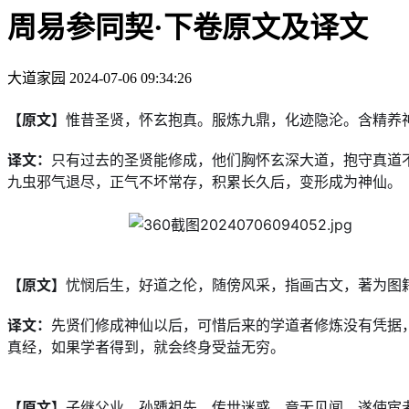
周易参同契·下卷原文及译文
大道家园
2024-07-06 09:34:26
【原文】
惟昔圣贤，怀玄抱真。服炼九鼎，化迹隐沦。含精养
译文：
只有过去的圣贤能修成，他们胸怀玄深大道，抱守真道
九虫邪气退尽，正气不坏常存，积累长久后，变形成为神仙。
【原文】
忧悯后生，好道之伦，随傍风采，指画古文，著为图
译文：
先贤们修成神仙以后，可惜后来的学道者修炼没有凭据
真经，如果学者得到，就会终身受益无穷。
【原文】
子继父业，孙踵祖先。传世迷惑，竟无见闻。遂使宦