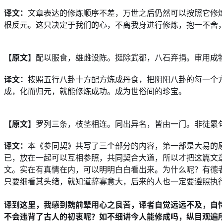
译文：
文章表达的修炼顺序不差，万世之后仍然可以按照它修
根反元。这只决定于我们的心，不离我身进行修炼，抱一不舍
【原文】
配以服食，雄雌设陈。挺除武都，八石弃捐。审用成
译文：
按照五行八卦十方配方炼成丹食，把阴阳八卦的每一个
成，化而归元，就能修炼成功。成为世俗间的珍宝。
【原文】
罗列三条，枝茎相连。同出异名，皆由一门。非徒累
译文：
本《参同契》共写了三个部分的内容，第一部是大易的
已，放在一起可以互相参照，共同契合大道，所以才把这篇文
文。实在有真情在内，可以明明白白看出来。为什么呢？有德
只要细看其头绪，就知道辞寡意大，后来的人也一定要遵照执
译到这里，我感到魏前辈用心之良苦，译者自觉远远不及，自
不会违背了古人的初衷呢？如不细讲今人能修成吗，纵目观遍