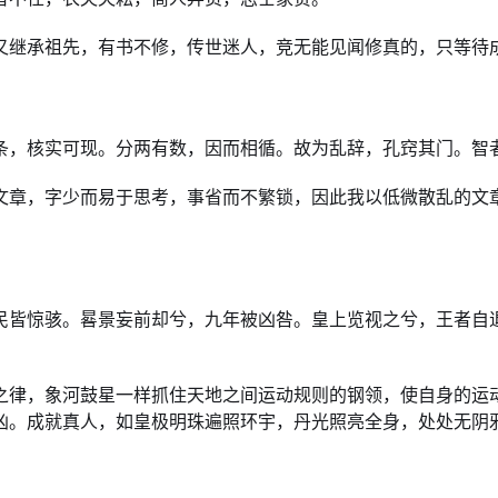
又继承祖先，有书不修，传世迷人，竞无能见闻修真的，只等待
条，核实可现。分两有数，因而相循。故为乱辞，孔窍其门。智
文章，字少而易于思考，事省而不繁锁，因此我以低微散乱的文
民皆惊骇。晷景妄前却兮，九年被凶咎。皇上览视之兮，王者自
之律，象河鼓星一样抓住天地之间运动规则的钢领，使自身的运
凶。成就真人，如皇极明珠遍照环宇，丹光照亮全身，处处无阴