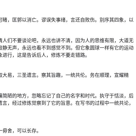
可睹，匡郭以消亡。谬误失事绪，言还自败伤。别序其四象，以
请人们不要谈论吧，永远也讲不清，因为人的思维有限，大道无
寂静无声，永远也看不到感觉不到。但它象圆球一样有它的运动
象进行，这是告诉后人，修炼不要走错路。
叙大易，三圣遗言。察其旨趣，一统共伦。务在顺理，宣耀精
壤简陋的地方，忽略忘记了自己的名字和时代。执守于恬淡，后
遗言，经过修炼觉察到了它的旨意。在写书的过程中一统共论，
一毋舍，可以长存。