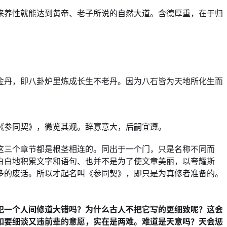
来养性就能达到黄帝、老子所说的自然大道。含德厚重，在于归
金丹，即八卦炉里炼成长生不老丹。因为八石皆为天地所化生而
《参同契》，微览其观。辞寡意大，后嗣宜遵。
这三个章节都是根茎相连的。同出于一个门，只是名称不同而
白白地积累文字和语句、也并不是为了使文章美丽，以夸耀斯
多的废话。所以才起名叫《参同契》，即只是为真修者准备的。
犯一个人间修道大错吗？为什么古人不把它写的更细致呢？这会
如要细谈又违前辈的意愿，实在是两难。难道是天意吗？天会惩