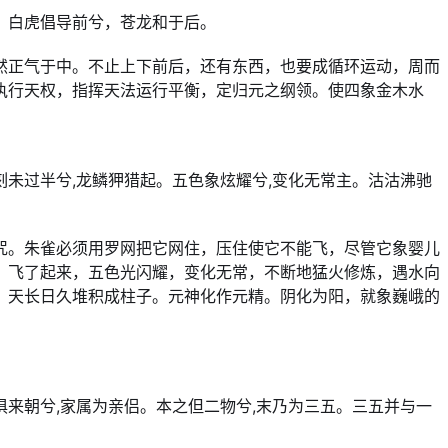
。白虎倡导前兮，苍龙和于后。
然正气于中。不止上下前后，还有东西，也要成循环运动，周而
执行天权，指挥天法运行平衡，定归元之纲领。使四象金木水
。
刻未过半兮,龙鳞狎猎起。五色象炫耀兮,变化无常主。沽沽沸驰
咒。朱雀必须用罗网把它网住，压住使它不能飞，尽管它象婴儿
，飞了起来，五色光闪耀，变化无常，不断地猛火修炼，遇水向
。天长日久堆积成柱子。元神化作元精。阴化为阳，就象巍峨的
俱来朝兮,家属为亲侣。本之但二物兮,末乃为三五。三五并与一