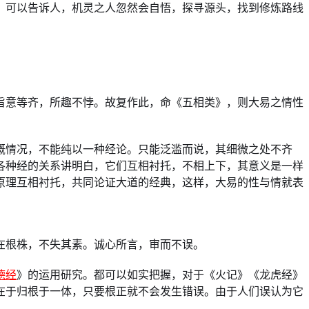
，可以告诉人，机灵之人忽然会自悟，探寻源头，找到修炼路线
旨意等齐，所趣不悖。故复作此，命《五相类》，则大易之情性
概情况，不能纯以一种经论。只能泛滥而说，其细微之处不齐
各种经的关系讲明白，它们互相衬托，不相上下，其意义是一样
原理互相衬托，共同论证大道的经典，这样，大易的性与情就表
在根株，不失其素。诚心所言，审而不误。
德经
》的运用研究。都可以如实把握，对于《火记》《龙虎经》
在于归根于一体，只要根正就不会发生错误。由于人们误认为它