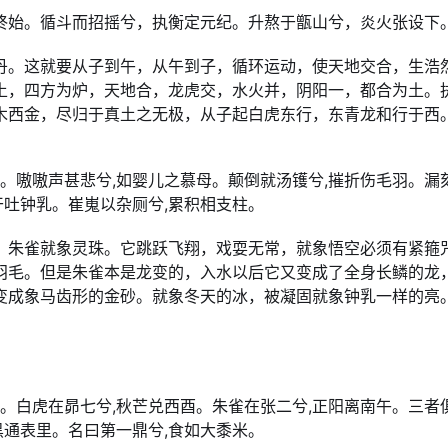
终始。循斗而招摇兮，执衡定元纪。升熬于甑山兮，炎火张设下
丹。这就要从子到午，从午到子，循环运动，使天地交合，生浩
土，四方为炉，天地合，龙虎交，水火并，阴阳一，都合为土。
木西金，尽归于真土之无极，从子起白虎东行，东青龙和行于西
举。嗷嗷声甚悲兮,如婴儿之慕母。颠倒就汤镬兮,摧折伤毛羽。漏
干吐钟乳。崔嵬以杂厕兮,累积相支柱。
。朱雀就象灵珠。它跳跃飞翔，戏耍无常，就象悟空必须有紧箍
羽毛。但是朱雀本是龙变的，入水以后它又变成了全身长鳞的龙
变成象马齿形的金砂。就象冬天的冰，被凝固就象钟乳一样的亮
卯。白虎在昴七兮,秋芒兑西酉。朱雀在张二兮,正阳离南午。三者
黑通表里。名曰第一鼎兮,食如大黍米。