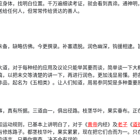
应身体，找明白位置。千万遍细读考证，就会看到真谛。通神明
送给任何人，但常常传给贤达的善人。
未备，缺略仿佛。今更撰录。补塞遗脱。润色幽深，钩援相逮。
大道，对于每种经的应用及议论只能举其要而谈，简单谈一下大
篇，以把未交等清楚的讲一下，再进行润色，更加浅显易懂。把
作品，起名为《五相类》。让人们知道，周易参同契是多种重要
事，真有所据。三道由一，俱出径路。枝茎华叶，果实垂布。正
和运动规则，已基本上讲明白了，对于《
黄帝
内经》及
老子
《
道
有修炼路子。都茎枝华叶，果实累累，现在把它们合而为一。只
的语言，只要你审查，决不会有误的。