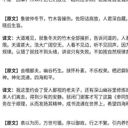
【原文】
象彼仲冬节，竹木皆摧伤。佐阳诘商旅，人君深自藏
晓后生盲。
译文：
大道难见，就象冬天的竹木全部摧折，告诉问道的，人
限。天道甚大，浩大广阔空无，人看不见边，听不见回声，因
规律。认错了就找不到头绪，讲说只有失败。不如按自然规律
【原文】
会稽鄙夫，幽谷朽生。挟怀朴素，不乐权荣。栖迟僻
神。神化流通，四海和平。
译文：
我这里约会了受人鄙视的老夫子，还有深山幽谷里修炼
来人们离去，得到少有的安静。就闭门谢客才写了这篇《参同
务在于顺理，从而发扬其精神，成书流通在世界上，希望四海
【原文】
表以为历，万世可循。序以御政，行之不繁。引内养