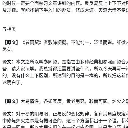
的时候一定要全面熟习文章讲到的内容。反反复复上上下下对
及规律。就能找到下手入门的办法，修成大道。天道无情不专
五相类
【原文】
《参同契》者敷陈梗概。不能纯一，泛滥而说。纤微
尽矣。
译文：
本文之所以叫参同契，是指它由多种经典相参照而契合
备，请大家谅解。我总觉得还需要讲些什么，所以今天再写一
的，没有什么上下区别，所达到的目的是一样的，所以把这新
达明白了。
【原文】
大易情性，各如其度。黄老用究，较而可御。炉火之
译文：
对于易的阴与阳，正与反的变化规律，各有其角度规定
中修炼炉火之事是有据可查的，这三个方面都出于一个理，都
不是一回事，所以才把它们放在一起对应参照。这是发自至诚