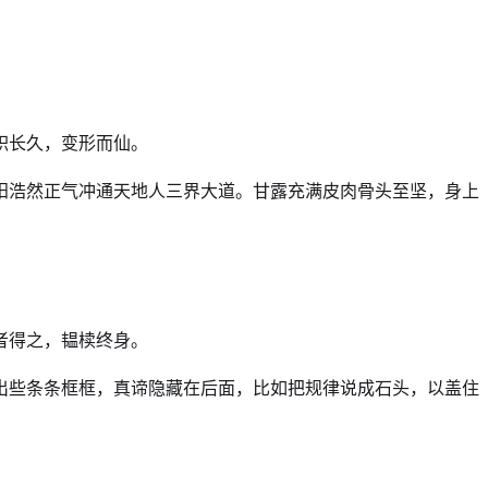
积长久，变形而仙。
阳浩然正气冲通天地人三界大道。甘露充满皮肉骨头至坚，身上
者得之，韫椟终身。
出些条条框框，真谛隐藏在后面，比如把规律说成石头，以盖住