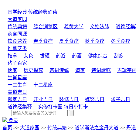
国学经典
传统经典诵读
大道家园
传统典籍
综合浏览区
羲黄大学
文始法脉
道德经集
药食同源
饮食营养
春季食疗
夏季食疗
秋季食疗
冬季食疗
推拿艾灸
推拿
艾灸
拔罐
药浴
药酒
健康综合
刮痧
诸子百家
儒家
历史探究
宗祠传统
道家
诗词歌赋
古玩字
生肖星座
十二生肖
十二星座
黄道吉日
搬家吉日
开业吉日
装修吉日
嫁娶吉日
求子吉日
道德经集释
实修打卡圈
每日小打卡
登录
首页
>>
大道家园
>>
传统典籍
>>
道学渐法之金丹大道
>>
丹道