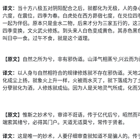
译文：
当十方八极五对阴阳配合之后，就都化为无极，人的身
六度，在震位，四季为春。白虎处在西方昴宿七度，在兑位四
一起为伴侣。原本只是金水二物，后来才分为三家五行的，这
四季变换，文火武火修炼。到头来人白色变成黄色，其赤色黑
叫日中一食。过午不食，就是这个道理。
【原文】
自然之所为兮，非有邪伪道。山泽气相蒸兮,兴云而为
译文：
以人身与自然相符合的规律修炼就不存在邪伪道。天地
化成尘上扬，就象火上升一样，火被雨水灭了，就下落成为了
分孽就化为酒，人修炼就成仙。因为人是天地灵气所成，化而
【原文】
惟斯之妙术兮，审谛不诳语，传于亿代后兮，昭然而
端索其绪兮，必得其门户。天道无适莫兮，常传于贤者。
译文：
这是唯一的妙术，人要仔细审查就知道不是骗人的。传