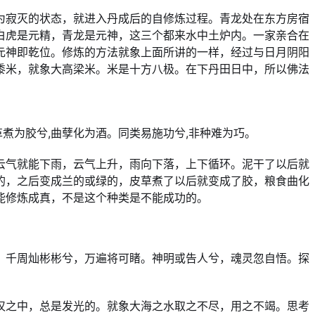
为寂灭的状态，就进入丹成后的自修炼过程。青龙处在东方房宿
白虎是元精，青龙是元神，这三个都来水中土炉内。一家亲合在
元神即乾位。修炼的方法就象上面所讲的一样，经过与日月阴阳
黍米，就象大高梁米。米是十方八极。在下丹田日中，所以佛法
煮为胶兮,曲孽化为酒。同类易施功兮,非种难为巧。
云气就能下雨，云气上升，雨向下落，上下循环。泥干了以后就
的，之后变成兰的或绿的，皮草煮了以后就变成了胶，粮食曲化
能修炼成真，不是这个种类是不能成功的。
。千周灿彬彬兮，万遍将可睹。神明或告人兮，魂灵忽自悟。探
汉之中，总是发光的。就象大海之水取之不尽，用之不竭。思考