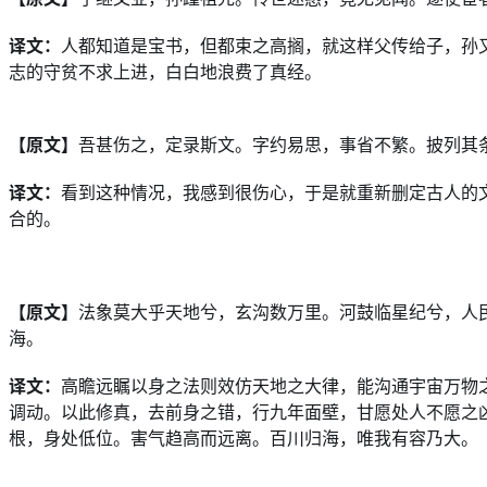
译文：
人都知道是宝书，但都束之高搁，就这样父传给子，孙
志的守贫不求上进，白白地浪费了真经。
【原文】
吾甚伤之，定录斯文。字约易思，事省不繁。披列其
译文：
看到这种情况，我感到很伤心，于是就重新删定古人的
合的。
【原文】
法象莫大乎天地兮，玄沟数万里。河鼓临星纪兮，人
海。
译文：
高瞻远瞩以身之法则效仿天地之大律，能沟通宇宙万物
调动。以此修真，去前身之错，行九年面壁，甘愿处人不愿之
根，身处低位。害气趋高而远离。百川归海，唯我有容乃大。