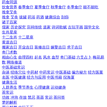
药食同源
饮食营养
春季食疗
夏季食疗
秋季食疗
冬季食疗
能不能吃
推拿艾灸
推拿
艾灸
拔罐
药浴
药酒
健康综合
刮痧
诸子百家
儒家
历史探究
宗祠传统
道家
诗词歌赋
古玩字画
国学文化
生肖星座
十二生肖
十二星座
黄道吉日
搬家吉日
开业吉日
装修吉日
嫁娶吉日
求子吉日
奇门术数
相由心生
命理四柱
起名
风水
血型
奇门基础
六爻占卜
梅花易
数
网络修道
中医基础常识
杂谈
经络穴位
中药材
中药常识
中医基础
偏方秘方
经方医案
名医
中医健康
经方与应用
中医书籍
倪海厦
健康生活
人群养生
季节养生
心理健康
运动健身
茶常识
功效
冲泡
存放
禁忌
茶器
常识
茶问答
梦的解析