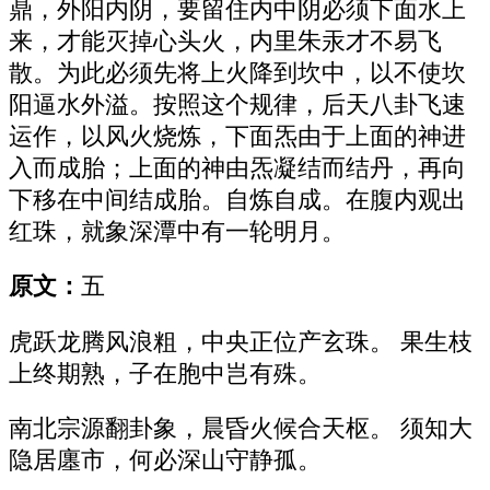
鼎，外阳内阴，要留住内中阴必须下面水上
来，才能灭掉心头火，内里朱汞才不易飞
散。为此必须先将上火降到坎中，以不使坎
阳逼水外溢。按照这个规律，后天八卦飞速
运作，以风火烧炼，下面炁由于上面的神进
入而成胎；上面的神由炁凝结而结丹，再向
下移在中间结成胎。自炼自成。在腹内观出
红珠，就象深潭中有一轮明月。
原文：
五
虎跃龙腾风浪粗，中央正位产玄珠。 果生枝
上终期熟，子在胞中岂有殊。
南北宗源翻卦象，晨昏火候合天枢。 须知大
隐居廛市，何必深山守静孤。