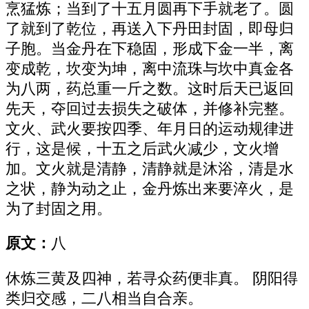
烹猛炼；当到了十五月圆再下手就老了。圆
了就到了乾位，再送入下丹田封固，即母归
子胞。当金丹在下稳固，形成下金一半，离
变成乾，坎变为坤，离中流珠与坎中真金各
为八两，药总重一斤之数。这时后天已返回
先天，夺回过去损失之破体，并修补完整。
文火、武火要按四季、年月日的运动规律进
行，这是候，十五之后武火减少，文火增
加。文火就是清静，清静就是沐浴，清是水
之状，静为动之止，金丹炼出来要淬火，是
为了封固之用。
原文：
八
休炼三黄及四神，若寻众药便非真。 阴阳得
类归交感，二八相当自合亲。