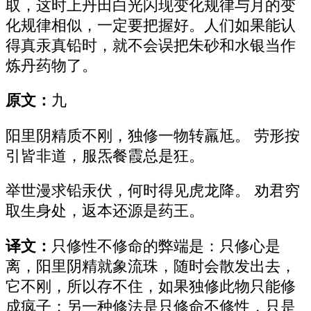
取，这时上丹田白光闪现变化规律与月的变
化规律相似，一定要把握好。人们如果能认
得真汞真铅时，就不会误把朱砂和水银当作
炼丹药物了。
原文：
九
阳里阴精质不刚，独修一物转羸尪。 劳形按
引皆非道，服炁餐霞总是狂。
举世漫求铅汞伏，何时得见虎龙降。 劝君穷
取生身处，返本还源是药王。
译文：
只修性不修命的弊端是：只修心是
离，阳里阴精就象流珠，随时会散发出去，
它不刚，所以存不住，如果独修此物只能修
成疯子；另一种修法是只修命不修性，只是