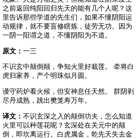
之前返回纯阳回归先天的能有几个人呢？这
里告诉那些学道的先生们，如果不懂阴阳运
动规律，就不要盲修瞎炼，徒劳无功。因为
一阴一阳谓之道，不懂阴阳为不道。
原文：
一三
不识玄中颠倒颠，争知火里好栽莲。 牵将白
虎归家养，产个明珠似月圆。
谩守药炉看火候，但安神息任天然。 群阴剥
尽丹成熟，跳出樊笼寿万年。
译文：
不识玄深之入的颠倒功夫，怎么知道
火里可以种莲花呢？玄深处在关元中的颠
倒，即坎离运行。白虎属金，乾先天失去金