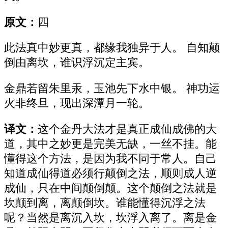
原文：
四
此法真中妙更真，都缘我独异于人。 自知颠
倒由离坎，谁识浮沉定主宾。
金鼎若留朱里汞，玉池先下水中银。 神功运
火非终旦，现出深潭月一轮。
译文：
这个金丹大法才是真正成仙成佛的大
道，其中之妙更是完美无缺，一丝不挂。能
懂得这个方法，是因为我不同于常人。自己
知道成仙得道必须行颠倒之法，顺则成人逆
成仙，只在中间颠倒颠。这个颠倒之法就是
坎颠到离，离颠倒坎。谁能懂得沉浮之法
呢？当然是离沉入坎，坎浮入离了。离是金