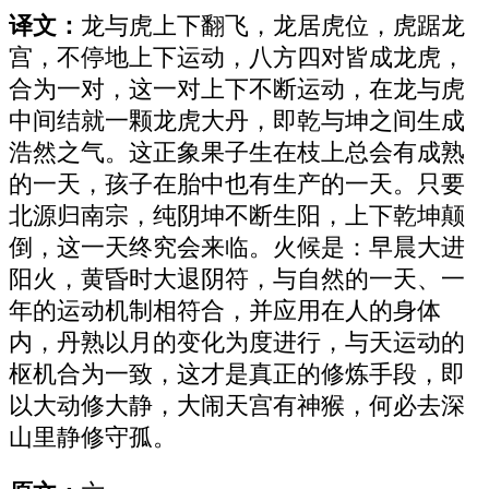
译文：
龙与虎上下翻飞，龙居虎位，虎踞龙
宫，不停地上下运动，八方四对皆成龙虎，
合为一对，这一对上下不断运动，在龙与虎
中间结就一颗龙虎大丹，即乾与坤之间生成
浩然之气。这正象果子生在枝上总会有成熟
的一天，孩子在胎中也有生产的一天。只要
北源归南宗，纯阴坤不断生阳，上下乾坤颠
倒，这一天终究会来临。火候是：早晨大进
阳火，黄昏时大退阴符，与自然的一天、一
年的运动机制相符合，并应用在人的身体
内，丹熟以月的变化为度进行，与天运动的
枢机合为一致，这才是真正的修炼手段，即
以大动修大静，大闹天宫有神猴，何必去深
山里静修守孤。