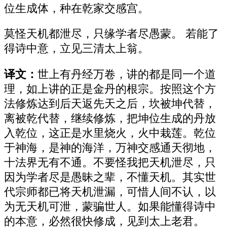
位生成体，种在乾家交感宫。
莫怪天机都泄尽，只缘学者尽愚蒙。 若能了
得诗中意，立见三清太上翁。
译文：
世上有丹经万卷，讲的都是同一个道
理，如上讲的正是金丹的根宗。按照这个方
法修炼达到后天返先天之后，坎被坤代替，
离被乾代替，继续修炼，把坤位生成的丹放
入乾位，这正是水里烧火，火中栽莲。乾位
于神海，是神的海洋，万神交感通天彻地，
十法界无有不通。不要怪我把天机泄尽，只
因为学者尽是愚昧之辈，不懂天机。其实世
代宗师都已将天机泄漏，可惜人间不认，以
为无天机可泄，蒙骗世人。如果能懂得诗中
的本意，必然很快修成，见到太上老君。