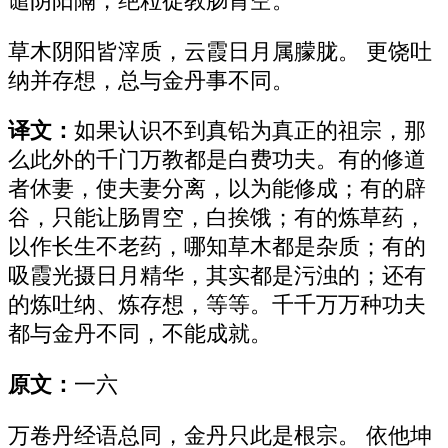
谴阴阳隔，绝粒徒教肠胃空。
草木阴阳皆滓质，云霞日月属朦胧。 更饶吐
纳并存想，总与金丹事不同。
译文：
如果认识不到真铅为真正的祖宗，那
么此外的千门万教都是白费功夫。有的修道
者休妻，使夫妻分离，以为能修成；有的辟
谷，只能让肠胃空，白挨饿；有的炼草药，
以作长生不老药，哪知草木都是杂质；有的
吸霞光摄日月精华，其实都是污浊的；还有
的炼吐纳、炼存想，等等。千千万万种功夫
都与金丹不同，不能成就。
原文：
一六
万卷丹经语总同，金丹只此是根宗。 依他坤