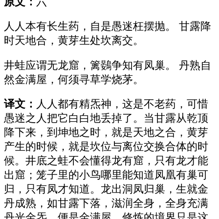
原文：
六
人人本有长生药，自是愚迷枉摆抛。 甘露降
时天地合，黄芽生处坎离交。
井蛙应谓无龙窟，篱鷃争知有凤巢。 丹熟自
然金满屋，何须寻草学烧茅。
译文：
人人都有精炁神，这是不老药，可惜
愚迷之人把它白白地丢掉了。当甘露从乾顶
降下来，到坤地之时，就是天地之合，黄芽
产生的时候，就是坎位与离位交换合体的时
候。井底之蛙不会懂得龙有窟，只有龙才能
出窟；笼子里的小鸟哪里能知道凤凰有巢可
归，只有凤才知道。龙出洞凤归巢，生就金
丹成熟，如甘露下落，滋润全身，全身充满
丹光金炁，便是金满屋。修炼的境界只是这