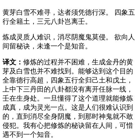
黄芽白雪不难寻，达者须凭德行深。 四象五
行全籍土，三元八卦岂离壬。
炼成灵质人难识，消尽阴魔鬼莫侵。 欲向人
间留秘诀，未逢一个是知音。
译文：
修炼的过程并不困难，生成金丹的黄
芽及白雪也并不难找到。能够达到这个目的
全靠德行高超，四象五行全归己土和戊土，
上中下三丹田的八卦都没有离开任脉一线，
壬在生身处。一旦懂得了这个道理就能修炼
成真，成为灵光一点。这是人们很难认识到
的，直到消尽全身阴魔，到那时神鬼就不敢
侵犯。我有心把修炼的秘诀留在人间，可惜
遇不到一个知音。