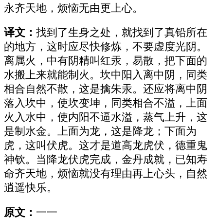
永齐天地，烦恼无由更上心。
译文：
找到了生身之处，就找到了真铅所在
的地方，这时应尽快修炼，不要虚度光阴。
离属火，中有阴精叫红汞，易散，把下面的
水搬上来就能制火。坎中阳入离中阴，同类
相合自然不散，这是擒朱汞。还应将离中阴
落入坎中，使坎变坤，同类相合不溢，上面
火入水中，使内阳不逼水溢，蒸气上升，这
是制水金。上面为龙，这是降龙；下面为
虎，这叫伏虎。这才是道高龙虎伏，德重鬼
神钦。当降龙伏虎完成，金丹成就，已知寿
命齐天地，烦恼就没有理由再上心头，自然
逍遥快乐。
原文：
一一