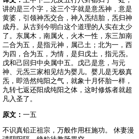
讲的是三个字，这三个字就是意炁神，意是
黄婆，引领神炁交合，神入炁结胎，炁归神
成丹。从古到今明白这个道理的人实在太少
了。东属木，南属火，火木一性，东三加南
二合为五，是指元神，属己土；北为一，西
为四，合为五，为情，是归戊土，指元炁。
戊和己回归中央属中五。戊己是意，与元
神、元炁三家相见结为婴儿。婴儿是无极真
炁，即浩然纯阳之气，就象十月怀胎一样，
九转七返还阳成纯阳之体，这时修炼者就超
凡入圣了。
原文：
一五
不识真铅正祖宗，万般作用枉施功。 休妻漫