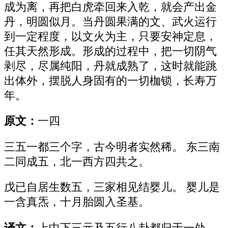
成为离，再把白虎牵回来入乾，就会产出金
丹，明圆似月。当丹圆果满的文、武火运行
到一定程度，以文火为主，只要安神定息，
任其天然形成。形成的过程中，把一切阴气
剥尽，尽属纯阳，丹就成熟了，这时就能跳
出体外，摆脱人身固有的一切枷锁，长寿万
年。
原文：
一四
三五一都三个字，古今明者实然稀。 东三南
二同成五，北一西方四共之。
戊已自居生数五，三家相见结婴儿。 婴儿是
一含真炁，十月胎圆入圣基。
译文：
上中下三元及五行八卦都归于一处，