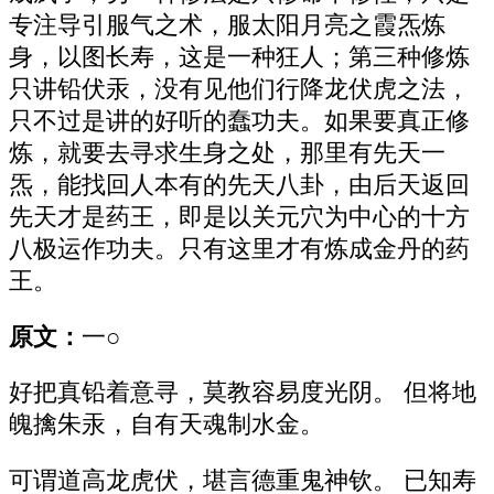
专注导引服气之术，服太阳月亮之霞炁炼
身，以图长寿，这是一种狂人；第三种修炼
只讲铅伏汞，没有见他们行降龙伏虎之法，
只不过是讲的好听的蠢功夫。如果要真正修
炼，就要去寻求生身之处，那里有先天一
炁，能找回人本有的先天八卦，由后天返回
先天才是药王，即是以关元穴为中心的十方
八极运作功夫。只有这里才有炼成金丹的药
王。
原文：
一○
好把真铅着意寻，莫教容易度光阴。 但将地
魄擒朱汞，自有天魂制水金。
可谓道高龙虎伏，堪言德重鬼神钦。 已知寿