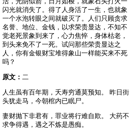
活，光阴似箭，日月如梭，就象石头打火一
闪光就消失了。得了人身活了一生，也就象
一个水泡转眼之间就破灭了。人们只顾贪求
名誉、地位、金钱，以求荣贵显达，不知不
觉老死景象到来了，心力焦悴，身体枯老，
到头来免不了一死。试问那些荣贵显达之
人，你有金银财宝堆得象山一样能买来不死
吗？
原文：
二
人生虽有百年期，夭寿穷通莫预知。 昨日街
头犹走马，今朝棺内已眠尸。
妻财抛下非君有，罪业将行难自欺。 大药不
求争得遇，遇之不炼是愚痴。