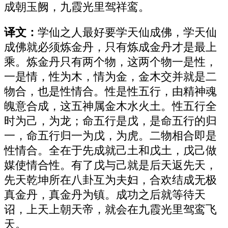
成朝玉阙，九霞光里驾祥鸾。
译文：
学仙之人最好要学天仙成佛，学天仙
成佛就必须炼金丹，只有炼成金丹才是最上
乘。炼金丹只有两个物，这两个物一是性，
一是情，性为木，情为金，金木交并就是二
物合，也是性情合。性是性五行，由精神魂
魄意合成，这五神属金木水火土。性五行全
时为己，为龙；命五行是戊，是命五行的归
一，命五行归一为戊，为虎。二物相合即是
性情合。全在于先成就己土和戊土，戊己做
媒使情合性。有了戊与己就是后天返先天，
先天乾坤所在八卦互为夫妇，合欢结成无极
真金丹，真金丹为镇。成功之后就等待天
诏，上天上朝天帝，就会在九霞光里驾鸾飞
天。