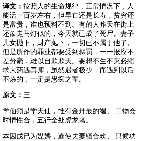
译文：
按照人的生命规律，正常情况下，人
能活一百岁左右，但早亡还是长寿，贫穷还
是富贵，谁也预料不到。有的人昨天在街上
还象走马灯似的，今天就已成了死尸。妻子
儿女抛下，财产抛下，一切已不属于他了。
但是所作的罪业都要受到惩罚，一一报应不
差分毫，难以自欺欺天。要想不生不灭必须
求大药遇真师，虽然遇者极少，而遇到以后
不炼的，一定是愚痴之辈。
原文：
三
学仙须是学天仙，惟有金丹最的端。 二物会
时情性合，五行全处虎龙蟠。
本因戊已为媒娉，遂使夫妻镇合欢。 只候功