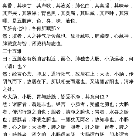
臭香，其味甘，其声歌，其液涎；肺色白，其臭腥，其味辛，
其声哭，其液涕；肾色黑，其臭腐，其味咸，其声呻，其液
唾。是五脏声、色、臭、味、液也。
五脏有七神，各何所藏那？
然：脏者，人之神气所舍藏也。故肝藏魂，肺藏魄，心藏神，
脾藏意与智，肾藏精与志也。
三十五难
曰：五脏各有所腑皆相近，而心、肺独去大肠、小肠远者，何
（谓）也？
然：经言心营、肺卫，通行阳气，故居在上；大肠、小肠，传
阴气而下，故居在下。所以相去而远也。又诸腑皆阳也，清净
之处。
今大肠、小肠、胃与膀胱，皆受不净，其意何也？
然：诸腑者，谓是非也。经言：小肠者，受盛之腑也；大肠
者，传泻行道之腑也；胆者，清净之腑也；胃者，水谷之腑
也；膀胱者，津液之腑也。一腑犹无两名，故知非也。小肠
者，心之腑；大肠者，肺之腑；胆者，肝之腑；胃者，脾之
腑；膀胱者，肾之腑。小肠谓赤肠，大肠谓白肠，胆者谓青