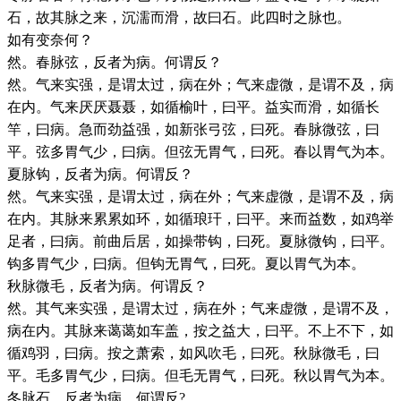
石，故其脉之来，沉濡而滑，故曰石。此四时之脉也。
如有变奈何？
然。春脉弦，反者为病。何谓反？
然。气来实强，是谓太过，病在外；气来虚微，是谓不及，病
在内。气来厌厌聂聂，如循榆叶，曰平。益实而滑，如循长
竿，曰病。急而劲益强，如新张弓弦，曰死。春脉微弦，曰
平。弦多胃气少，曰病。但弦无胃气，曰死。春以胃气为本。
夏脉钩，反者为病。何谓反？
然。气来实强，是谓太过，病在外；气来虚微，是谓不及，病
在内。其脉来累累如环，如循琅玕，曰平。来而益数，如鸡举
足者，曰病。前曲后居，如操带钩，曰死。夏脉微钩，曰平。
钩多胃气少，曰病。但钩无胃气，曰死。夏以胃气为本。
秋脉微毛，反者为病。何谓反？
然。其气来实强，是谓太过，病在外；气来虚微，是谓不及，
病在内。其脉来蔼蔼如车盖，按之益大，曰平。不上不下，如
循鸡羽，曰病。按之萧索，如风吹毛，曰死。秋脉微毛，曰
平。毛多胃气少，曰病。但毛无胃气，曰死。秋以胃气为本。
冬脉石，反者为病。何谓反?