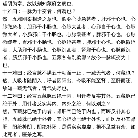
诸阴为寒。故以别知藏府之病也。
十难曰：一脉为十变者，何谓也？
然。五邪刚柔相逢之意也。假令心脉急甚者，肝邪干心也。心
脉微急者，胆邪干小肠也。心脉大甚者，心邪自干心也。心脉
微大者，小肠邪自干小肠也。心脉缓甚者，脾邪干心也。心脉
微缓者，胃邪干小肠也。心脉涩甚者，肺邪干心也。心脉微涩
者，大肠邪干小肠也。心脉沉甚者，肾邪干心也。心脉微沉
者，膀胱邪干小肠也。五藏各有刚柔邪？故令一脉辄变为十
也。
十一难曰：经言脉不满五十动而一止，一藏无气者，何藏也？
然。人吸者随阴入，呼者因阳出。今吸不能至肾，至肝而还。
故知一藏无气者，肾气先尽也。
十二难曰：经言五藏脉己绝于内，用针者反实其外。五藏脉已
绝于外，用针者反实其内。内外之绝，何以别之？
然。五藏脉已绝于内者，肾肝气已绝于内也，而医反补其心
肺。五藏脉已绝于外者，其心肺脉已绝于外也，而医反补其肾
肝。阳绝补阴，阴绝补阳，是谓实实虚虚，损不足益有余。如
此死者，医杀之耳。