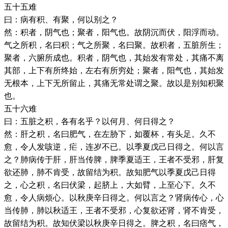
五十五难
曰：病有积、有聚，何以别之？
然：积者，阴气也；聚者，阳气也。故阴沉而伏，阳浮而动。
气之所积，名曰积；气之所聚，名曰聚。故积者，五脏所生；
聚者，六腑所成也。积者，阴气也，其始发有常处，其痛不离
其部，上下有所终始，左右有所穷处；聚者，阳气也，其始发
无根本，上下无所留止，其痛无常处谓之聚。故以是别知积聚
也。
五十六难
曰：五脏之积，各有名乎？以何月、何日得之？
然：肝之积，名曰肥气，在左胁下，如覆杯，有头足。久不
愈，令人发咳逆，疟，连岁不已。以季夏戊己日得之。何以言
之？肺病传于肝，肝当传脾，脾季夏适王，王者不受邪，肝复
欲还肺，肺不肯受，故留结为积。故知肥气以季夏戊己日得
之，心之积，名曰伏梁，起脐上，大如臂，上至心下。久不
愈，令人病烦心。以秋庚辛日得之。何以言之？肾病传心，心
当传肺，肺以秋适王，王者不受邪，心复欲还肾，肾不肯受，
故留结为积。故知伏梁以秋庚辛日得之。脾之积，名曰痞气，