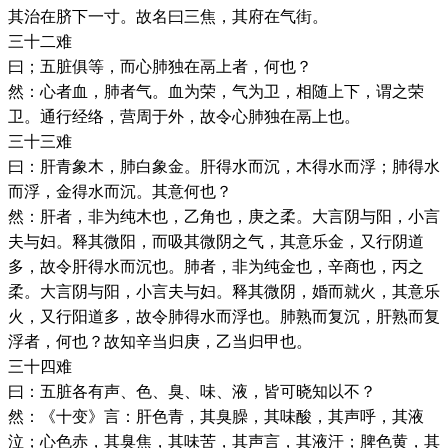
其治在脐下一寸。故名曰三焦，其府在气街。
三十二难
曰；五脏俱等，而心肺独在鬲上者，何也？
然：心者血，肺者气。血为荣，气为卫，相随上下，谓之荣
卫。通行经络，营周于外，故令心肺独在鬲上也。
三十三难
曰：肝青象木，肺白象金。肝得水而沉，木得水而浮；肺得水
而浮，金得水而沉。其意何也？
然：肝者，非为纯木也，乙角也，庚之柔。大言阴与阳，小言
夫与妇。释其微阳，而吸其微阴之气，其意乐金，又行阴道
多，故令肝得水而沉也。肺者，非为纯金也，辛商也，丙之
柔。大言阴与阳，小言夫与妇。释其微阴，婚而就火，其意乐
火，又行阳道多，故令肺得水而浮也。肺熟而复沉，肝熟而复
浮者，何也？故知辛当归庚，乙当归甲也。
三十四难
曰：五脏各有声、色、臭、味、液，皆可晓知以不？
然：《十变》言：肝色青，其臭臊，其味酸，其声呼，其液
泣；心色赤，其臭焦，其味苦，其声言，其液汗；脾色黄，其