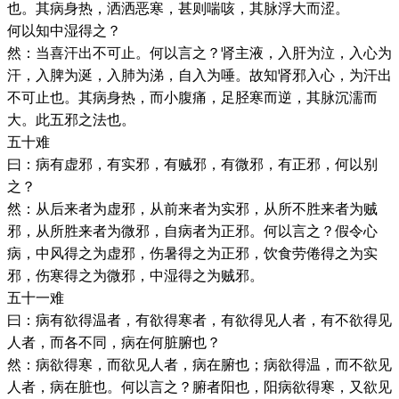
也。其病身热，洒洒恶寒，甚则喘咳，其脉浮大而涩。
何以知中湿得之？
然：当喜汗出不可止。何以言之？肾主液，入肝为泣，入心为
汗，入脾为涎，入肺为涕，自入为唾。故知肾邪入心，为汗出
不可止也。其病身热，而小腹痛，足胫寒而逆，其脉沉濡而
大。此五邪之法也。
五十难
曰：病有虚邪，有实邪，有贼邪，有微邪，有正邪，何以别
之？
然：从后来者为虚邪，从前来者为实邪，从所不胜来者为贼
邪，从所胜来者为微邪，自病者为正邪。何以言之？假令心
病，中风得之为虚邪，伤暑得之为正邪，饮食劳倦得之为实
邪，伤寒得之为微邪，中湿得之为贼邪。
五十一难
曰：病有欲得温者，有欲得寒者，有欲得见人者，有不欲得见
人者，而各不同，病在何脏腑也？
然：病欲得寒，而欲见人者，病在腑也；病欲得温，而不欲见
人者，病在脏也。何以言之？腑者阳也，阳病欲得寒，又欲见