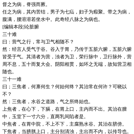
督之为病，脊强而厥。
任之为病，其内苦结，男子为七疝，妇子为瘕聚。带之为病，
腹满，腰溶溶若坐水中。此奇经八脉之为病也。
[编辑本段]论脏腑
三十难
曰：营气之行，常与卫气相随不？
然：经言人受气于谷。谷入于胃，乃传于五脏六腑，五脏六腑
皆受于气。其清者为营，浊者为卫，荣行脉中，卫行脉外，营
周不息，五十而复大会。阴阳相贯，如环之无端，故知营卫相
随也。
三十一难
曰；三焦者，何禀何生？何始何终？其治常在何许？可晓以
不？
然：三焦者，水谷之道路，气之所终始也。
上焦者，在心下，下膈，在胃上口，主内而不出。其治在膻
中，玉堂下一寸六分，直两乳间陷者是。
中焦者，在胃中脘，不上不下，主腐熟水谷。其治在脐傍。
下焦者，当膀胱上口，主分别清浊，主出而不内，以传导也。