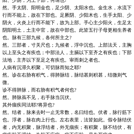
阳、少阴，为上下部，何谓也?
然。手太阴、阳明金也，足少阴、太阳水也。金生水，水流下
行而不能上，故在下部也。足厥阴、少阳木也，生手太阳、少
阴火，火炎上行而不能下，故为上部。手心主少阳火，生足太
阴阳明土，土主中官，故在中部也。此皆五行子母更相生养者
也。脉有三部九候，各何所主之?
然。三部者，寸关尺也；九候者，浮中沉也。上部法天，主胸
以上至头之有疾也；中部法人，主膈以下至齐之有疾也；下部
法地，主齐以下至足之有疾也。审而刺之者也。
人病有沉滞久积聚，可切脉而知之耶?
然。诊在右胁有积气，得肺脉结，脉结甚则积甚，结微则气
微。
诊不得肺脉，而右胁有积气者何也?
然。肺脉虽不见，右手脉当沉伏。
其外痼疾同法耶?将异也?
然。结者，脉来去时一止无常数，名曰结也。伏者，脉行筋下
也。浮者，脉在肉上行也。左右表里，法皆如此。假令脉结伏
者，内无积聚，脉浮结者，外无痼疾；有积聚，脉不结伏，有