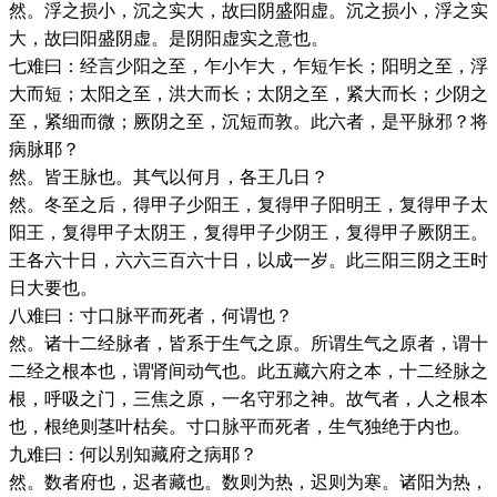
然。浮之损小，沉之实大，故曰阴盛阳虚。沉之损小，浮之实
大，故曰阳盛阴虚。是阴阳虚实之意也。
七难曰：经言少阳之至，乍小乍大，乍短乍长；阳明之至，浮
大而短；太阳之至，洪大而长；太阴之至，紧大而长；少阴之
至，紧细而微；厥阴之至，沉短而敦。此六者，是平脉邪？将
病脉耶？
然。皆王脉也。其气以何月，各王几日？
然。冬至之后，得甲子少阳王，复得甲子阳明王，复得甲子太
阳王，复得甲子太阴王，复得甲子少阴王，复得甲子厥阴王。
王各六十日，六六三百六十日，以成一岁。此三阳三阴之王时
日大要也。
八难曰：寸口脉平而死者，何谓也？
然。诸十二经脉者，皆系于生气之原。所谓生气之原者，谓十
二经之根本也，谓肾间动气也。此五藏六府之本，十二经脉之
根，呼吸之门，三焦之原，一名守邪之神。故气者，人之根本
也，根绝则茎叶枯矣。寸口脉平而死者，生气独绝于内也。
九难曰：何以别知藏府之病耶？
然。数者府也，迟者藏也。数则为热，迟则为寒。诸阳为热，