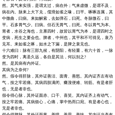
然。其气来实强，是谓太过，病在外；气来虚微，是谓不及，
病在内。脉来上大下兑，儒滑如雀之喙，曰平。啄啄连属，其
中微曲，曰病。来如解索，去如弹石，曰死。冬脉微石，曰
平。石多胃气少。曰病。但石无胃气，曰死。冬以胃气为本。
胃者，水谷之海也，主禀四时，故皆以胃气为本，是谓四时之
变病，死生之要会也。脾者，中州也，其平和不可得见，衰乃
见耳。来如雀之啄，如水之下漏，是脾之衰见也。
十六难曰：脉有三部九候，有阴阳，有轻重，有六十首，一脉
变为四时，离圣久远，各自是其法，何以别之?
然。是其病有内外证。
其病为之奈何?
然。假令得肝脉，其外证善洁、面青、善怒。其内证齐左有动
气，按之牢若痛。其病四肢满闭、癃溲便难、转筋。有是者肝
也，无是者非也。
假令得心脉，其外证面赤、口干、喜笑。其内证齐上有动气，
按之牢若痛。其病烦心，心痛，掌中热而口宛。有是者心也，
无是者非也。
假令得脾脉，其外证面黄、善噫、善思、善味。其内证当齐有