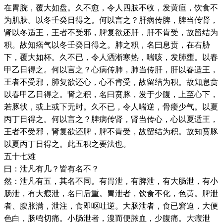
在胃脘，覆大如盘。久不愈，令人四肢不收，发黄疸，饮食不
为肌肤。以冬壬癸日得之。何以言之？肝病传脾，脾当传肾，
肾以冬适王，王者不受邪，脾复欲还肝，肝不肯受，故留结为
积。故知痞气以冬壬癸日得之。肺之积，名曰息贲，在右胁
下，覆大如杯。久不已，令人洒淅寒热，喘咳，发肺壅。以春
甲乙日得之。何以言之？心病传肺，肺当传肝，肝以春适王，
王者不受邪，肺复欲还心，心不肯受，故留结为积。故知息贲
以春甲乙日得之。肾之积，名曰贲豚，发于少腹，上至心下，
若豚状，或上或下无时。久不已，令人喘逆，骨痿少气。以夏
丙丁日得之。何以言之？脾病传肾，肾当传心，心以夏适王，
王者不受邪，肾复欲还脾，脾不肯受，故留结为积。故知贲豚
以夏丙丁日得之。此五积之要法也。
五十七难
曰：泄凡有几？皆有名不？
然：泄凡有五，其名不同。有胃泄，有脾泄，有大肠泄，有小
肠泄，有大瘕泄，名曰后重。胃泄者，饮食不化，色黄。脾泄
者、腹胀满，泄注，食即呕吐逆。大肠泄者，食已窘迫，大便
色白，肠鸣切痛。小肠泄者，溲而便脓血，少腹痛。大瘕泄