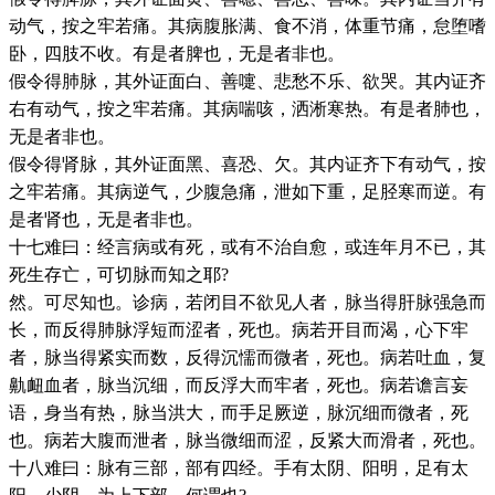
动气，按之牢若痛。其病腹胀满、食不消，体重节痛，怠堕嗜
卧，四肢不收。有是者脾也，无是者非也。
假令得肺脉，其外证面白、善嚏、悲愁不乐、欲哭。其内证齐
右有动气，按之牢若痛。其病喘咳，洒淅寒热。有是者肺也，
无是者非也。
假令得肾脉，其外证面黑、喜恐、欠。其内证齐下有动气，按
之牢若痛。其病逆气，少腹急痛，泄如下重，足胫寒而逆。有
是者肾也，无是者非也。
十七难曰：经言病或有死，或有不治自愈，或连年月不已，其
死生存亡，可切脉而知之耶?
然。可尽知也。诊病，若闭目不欲见人者，脉当得肝脉强急而
长，而反得肺脉浮短而涩者，死也。病若开目而渴，心下牢
者，脉当得紧实而数，反得沉懦而微者，死也。病若吐血，复
鼽衄血者，脉当沉细，而反浮大而牢者，死也。病若谵言妄
语，身当有热，脉当洪大，而手足厥逆，脉沉细而微者，死
也。病若大腹而泄者，脉当微细而涩，反紧大而滑者，死也。
十八难曰：脉有三部，部有四经。手有太阴、阳明，足有太