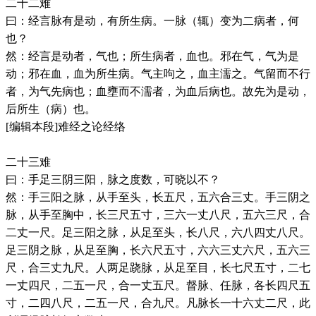
二十二难
曰：经言脉有是动，有所生病。一脉（辄）变为二病者，何
也？
然：经言是动者，气也；所生病者，血也。邪在气，气为是
动；邪在血，血为所生病。气主呴之，血主濡之。气留而不行
者，为气先病也；血壅而不濡者，为血后病也。故先为是动，
后所生（病）也。
[编辑本段]难经之论经络
二十三难
曰：手足三阴三阳，脉之度数，可晓以不？
然：手三阳之脉，从手至头，长五尺，五六合三丈。手三阴之
脉，从手至胸中，长三尺五寸，三六一丈八尺，五六三尺，合
二丈一尺。足三阳之脉，从足至头，长八尺，六八四丈八尺。
足三阴之脉，从足至胸，长六尺五寸，六六三丈六尺，五六三
尺，合三丈九尺。人两足跷脉，从足至目，长七尺五寸，二七
一丈四尺，二五一尺，合一丈五尺。督脉、任脉，各长四尺五
寸，二四八尺，二五一尺，合九尺。凡脉长一十六丈二尺，此