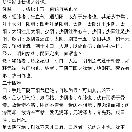
所谓经脉长短之数也。
经脉十二，络脉十五，何始何穷也？
然：经脉者，行血气，通阴阳，以荣于身者也。其始从中焦，
注手太阴、阳明；阳明注足阳明、太阴；太阴注手少阴、太
阳；太阳注足太阳、少阴；少阴注手心主、少阳；少阳注足少
阳、厥阴；厥阴复还注手太阴。别络十五，皆因其原，如环无
端，转相灌溉，朝于寸口、人迎，以处百病，而决死生也。
经云：明知始终，阴阳定矣。何谓也？
然：终始者，脉之纪也。寸口、人迎，阴阳之气通于朝使，如
环无端，故曰始也。终者，三阴三阳之脉绝，绝则死。死各有
形，故曰终也。
二十四难
曰：手足三阴三阳气已绝，何以为候？可知其吉凶不？
然：足少阴气绝，则骨枯。少阴者，冬脉也，伏行而濡于骨
髓。故骨髓不濡，即肉不着骨；骨肉不相亲，即肉濡而却；肉
濡而却，故齿长而枯，发无润泽；无润泽者，骨先死。戊日
笃，己日死。
足太阴气绝，则脉不营其口唇。口唇者，肌肉之本也。脉不