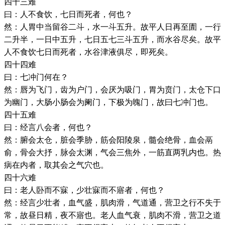
四十三难
曰：人不食饮，七日而死者，何也？
然：人胃中当留谷二斗，水一斗五升。故平人日再至圊，一行
二升半，一日中五升，七日五七三斗五升，而水谷尽矣。故平
人不食饮七日而死者，水谷津液俱尽，即死矣。
四十四难
曰：七冲门何在？
然：唇为飞门，齿为户门，会厌为吸门，胃为贲门，太仓下口
为幽门，大肠小肠会为阑门，下极为魄门，故曰七冲门也。
四十五难
曰：经言八会者，何也？
然：腑会太仓，脏会季胁，筋会阳陵泉，髓会绝骨，血会鬲
俞，骨会大抒，脉会太渊，气会三焦外，一筋直两乳内也。热
病在内者，取其会之气穴也。
四十六难
曰：老人卧而不寐，少壮寐而不寤者，何也？
然：经言少壮者，血气盛，肌肉滑，气道通，营卫之行不失于
常，故昼日精，夜不寤也。老人血气衰，肌肉不滑，营卫之道