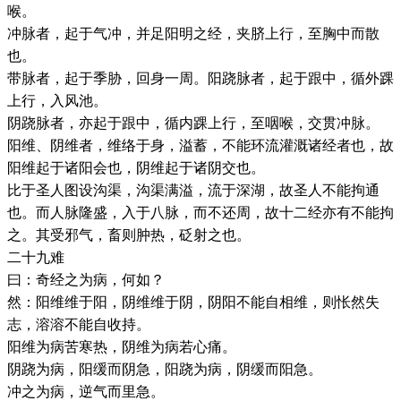
喉。
冲脉者，起于气冲，并足阳明之经，夹脐上行，至胸中而散
也。
带脉者，起于季胁，回身一周。阳跷脉者，起于跟中，循外踝
上行，入风池。
阴跷脉者，亦起于跟中，循内踝上行，至咽喉，交贯冲脉。
阳维、阴维者，维络于身，溢蓄，不能环流灌溉诸经者也，故
阳维起于诸阳会也，阴维起于诸阴交也。
比于圣人图设沟渠，沟渠满溢，流于深湖，故圣人不能拘通
也。而人脉隆盛，入于八脉，而不还周，故十二经亦有不能拘
之。其受邪气，畜则肿热，砭射之也。
二十九难
曰：奇经之为病，何如？
然：阳维维于阳，阴维维于阴，阴阳不能自相维，则怅然失
志，溶溶不能自收持。
阳维为病苦寒热，阴维为病若心痛。
阴跷为病，阳缓而阴急，阳跷为病，阴缓而阳急。
冲之为病，逆气而里急。