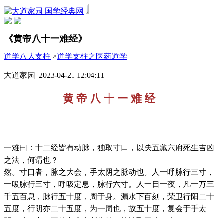
国学经典网
《黄帝八十一难经》
道学八大支柱
>
道学支柱之医药道学
大道家园 2023-04-21 12:04:11
黄 帝 八 十 一 难 经
一难曰：十二经皆有动脉，独取寸口，以决五藏六府死生吉凶
之法，何谓也？
然。寸口者，脉之大会，手太阴之脉动也。人一呼脉行三寸，
一吸脉行三寸，呼吸定息，脉行六寸。人一日一夜，凡一万三
千五百息，脉行五十度，周于身。漏水下百刻，荣卫行阳二十
五度，行阴亦二十五度，为一周也，故五十度，复会于手太