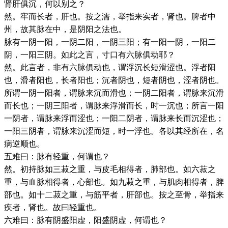
肾肝俱沉，何以别之？
然。牢而长者，肝也。按之濡，举指来实者，肾也。脾者中
州，故其脉在中，是阴阳之法也。
脉有一阴一阳，一阴二阳，一阴三阳；有一阳一阴，一阳二
阴，一阳三阴。如此之言，寸口有六脉俱动耶？
然。此言者，非有六脉俱动也，谓浮沉长短滑涩也。浮者阳
也，滑者阳也，长者阳也；沉者阴也，短者阴也，涩者阴也。
所谓一阴一阳者，谓脉来沉而滑也；一阴二阳者，谓脉来沉滑
而长也；一阴三阳者，谓脉来浮滑而长，时一沉也；所言一阳
一阴者，谓脉来浮而涩也；一阳二阴者，谓脉来长而沉涩也；
一阳三阴者，谓脉来沉涩而短，时一浮也。各以其经所在，名
病逆顺也。
五难曰：脉有轻重，何谓也？
然。初持脉如三菽之重，与皮毛相得者，肺部也。如六菽之
重，与血脉相得者，心部也。如九菽之重，与肌肉相得者，脾
部也。如十二菽之重，与筋平者，肝部也。按之至骨，举指来
疾者，肾也。故曰轻重也。
六难曰：脉有阴盛阳虚，阳盛阴虚，何谓也？