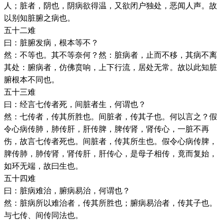
人；脏者，阴也，阴病欲得温，又欲闭户独处，恶闻人声。故
以别知脏腑之病也。
五十二难
曰：脏腑发病，根本等不？
然：不等也。其不等奈何？然：脏病者，止而不移，其病不离
其处：腑病者，仿佛贲响，上下行流，居处无常。故以此知脏
腑根本不同也。
五十三难
曰：经言七传者死，间脏者生，何谓也？
然：七传者，传其所胜也。间脏者，传其子也。何以言之？假
令心病传肺，肺传肝，肝传脾，脾传肾，肾传心，一脏不再
伤，故言七传者死也。间脏者，传其所生也。假令心病传脾，
脾传肺，肺传肾，肾传肝，肝传心，是母子相传，竟而复始，
如环无端，故曰生也。
五十四难
曰：脏病难治，腑病易治，何谓也？
然：脏病所以难治者，传其所胜也；腑病易治者，传其子也。
与七传、间传同法也。