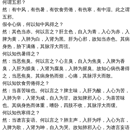
何谓五邪？
然：有中风，有伤暑，有饮食劳倦，有伤寒，有中湿。此之谓
五邪。
假令心病，何以知中风得之？
然：其色当赤。何以言之？肝主色，自入为青，入心为赤，入
脾为黄，入肺为白，入肾为黑。肝为心邪，故知当赤色。其病
身热，胁下满痛，其脉浮大而弦。
何以知伤暑得之？
然：当恶焦臭。何以言之？心主臭，自入为焦臭，入脾为香
臭，入肝为臊臭，入肾为腐臭，入肺为腥臭。故知心病伤暑得
之，当恶焦臭。其病身热而烦，心痛，其脉浮大而散。
何以知饮食劳倦得之？
然：当喜苦味也。何以言之？脾主味，入肝为酸，人心为苦，
入肺为辛，入肾为咸，自入为甘。故知脾邪入心，为喜苦味
也。其病身热而体重，嗜卧，四肢不收，其脉浮大而缓。
何以知伤寒得之？
然：当谵言妄语。何以言之？肺主声，入肝为呼，入心为言，
入脾为歌，入肾为呻，自入为哭。故知肺邪入心，为谵言妄语