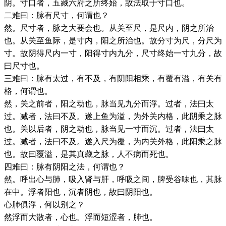
阴。寸口者，五藏六府之所终始，故法取于寸口也。
二难曰：脉有尺寸，何谓也？
然。尺寸者，脉之大要会也。从关至尺，是尺内，阴之所治
也。从关至鱼际，是寸内，阳之所治也。故分寸为尺，分尺为
寸。故阴得尺内一寸，阳得寸内九分，尺寸终始一寸九分，故
曰尺寸也。
三难曰：脉有太过，有不及，有阴阳相乘，有覆有溢，有关有
格，何谓也。
然，关之前者，阳之动也，脉当见九分而浮。过者，法曰太
过。减者，法曰不及。遂上鱼为溢，为外关内格，此阴乘之脉
也。关以后者，阴之动也，脉当见一寸而沉。过者，法曰太
过。减者，法曰不及。遂入尺为覆，为内关外格，此阳乘之脉
也。故曰覆溢，是其真藏之脉，人不病而死也。
四难曰：脉有阴阳之法，何谓也？
然。呼出心与肺，吸入肾与肝，呼吸之间，脾受谷味也，其脉
在中。浮者阳也，沉者阴也，故曰阴阳也。
心肺俱浮，何以别之？
然浮而大散者，心也。浮而短涩者，肺也。