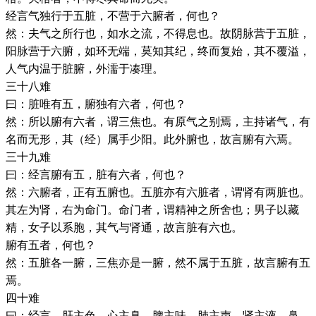
经言气独行于五脏，不营于六腑者，何也？
然：夫气之所行也，如水之流，不得息也。故阴脉营于五脏，
阳脉营于六腑，如环无端，莫知其纪，终而复始，其不覆溢，
人气内温于脏腑，外濡于凑理。
三十八难
曰：脏唯有五，腑独有六者，何也？
然：所以腑有六者，谓三焦也。有原气之别焉，主持诸气，有
名而无形，其（经）属手少阳。此外腑也，故言腑有六焉。
三十九难
曰：经言腑有五，脏有六者，何也？
然：六腑者，正有五腑也。五脏亦有六脏者，谓肾有两脏也。
其左为肾，右为命门。命门者，谓精神之所舍也；男子以藏
精，女子以系胞，其气与肾通，故言脏有六也。
腑有五者，何也？
然：五脏各一腑，三焦亦是一腑，然不属于五脏，故言腑有五
焉。
四十难
曰：经言，肝主色，心主臭，脾主味，肺主声，肾主液。鼻