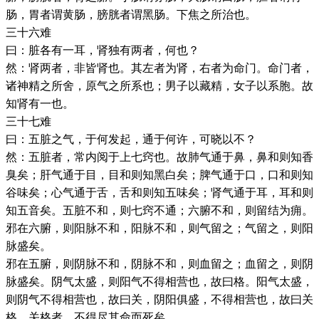
肠，胃者谓黄肠，膀胱者谓黑肠。下焦之所治也。
三十六难
曰：脏各有一耳，肾独有两者，何也？
然：肾两者，非皆肾也。其左者为肾，右者为命门。命门者，
诸神精之所舍，原气之所系也；男子以藏精，女子以系胞。故
知肾有一也。
三十七难
曰：五脏之气，于何发起，通于何许，可晓以不？
然：五脏者，常内阅于上七窍也。故肺气通于鼻，鼻和则知香
臭矣；肝气通于目，目和则知黑白矣；脾气通于口，口和则知
谷味矣；心气通于舌，舌和则知五味矣；肾气通于耳，耳和则
知五音矣。五脏不和，则七窍不通；六腑不和，则留结为痈。
邪在六腑，则阳脉不和，阳脉不和，则气留之；气留之，则阳
脉盛矣。
邪在五腑，则阴脉不和，阴脉不和，则血留之；血留之，则阴
脉盛矣。阴气太盛，则阳气不得相营也，故曰格。阳气太盛，
则阴气不得相营也，故曰关，阴阳俱盛，不得相营也，故曰关
格。关格者，不得尽其命而死矣。