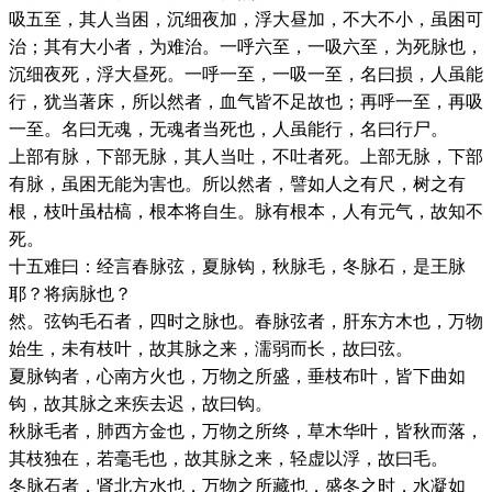
吸五至，其人当困，沉细夜加，浮大昼加，不大不小，虽困可
治；其有大小者，为难治。一呼六至，一吸六至，为死脉也，
沉细夜死，浮大昼死。一呼一至，一吸一至，名曰损，人虽能
行，犹当著床，所以然者，血气皆不足故也；再呼一至，再吸
一至。名曰无魂，无魂者当死也，人虽能行，名曰行尸。
上部有脉，下部无脉，其人当吐，不吐者死。上部无脉，下部
有脉，虽困无能为害也。所以然者，譬如人之有尺，树之有
根，枝叶虽枯槁，根本将自生。脉有根本，人有元气，故知不
死。
十五难曰：经言春脉弦，夏脉钩，秋脉毛，冬脉石，是王脉
耶？将病脉也？
然。弦钩毛石者，四时之脉也。春脉弦者，肝东方木也，万物
始生，未有枝叶，故其脉之来，濡弱而长，故曰弦。
夏脉钩者，心南方火也，万物之所盛，垂枝布叶，皆下曲如
钩，故其脉之来疾去迟，故曰钩。
秋脉毛者，肺西方金也，万物之所终，草木华叶，皆秋而落，
其枝独在，若毫毛也，故其脉之来，轻虚以浮，故曰毛。
冬脉石者，肾北方水也，万物之所藏也，盛冬之时，水凝如