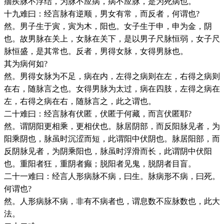
痼疾脉不浮结，为脉不应病，病不应脉，是为死病也。
十九难曰：经言脉有逆顺，男女有常，而反者，何谓也?
然。男子生于寅，寅为木，阳也。女子生于申，申为金，阴
也。故男脉在关上，女脉在关下，是以男子尺脉恒弱，女子尺
脉恒盛，是其常也。反者，男得女脉，女得男脉也。
其为病何如?
然。男得女脉为不足，病在内，左得之病则在左，右得之病则
在右，随脉言之也。女得男脉为太过，病在四肢，左得之病在
左，右得之病在右，随脉言之，此之谓也。
二十难曰：经言脉有伏匿，伏匿于何藏，而言伏匿耶?
然。谓阴阳更相乘，更相伏也。脉居阴部，而反阳脉见者，为
阳乘阴也，脉虽时沉涩而短，此谓阳中伏阴也。脉居阳部，而
反阴脉见者，为阴乘阳也，脉虽时浮滑而长，此谓阴中伏阳
也。重阳者狂，重阴者癫；脱阳者见鬼，脱阴者目盲。
二十一难曰：经言人形病脉不病，曰生。脉病形不病，曰死。
何谓也?
然。人形病脉不病，非有不病者也，谓息数不应脉数也，此大
法。