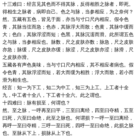
十三难曰：经言见其色而不得其脉，反得相胜之脉者，即死。
得相生之脉者，病即自己。色之与脉，当参相应，为之奈何？
然。五藏有五色，皆见于面，亦当与寸口尺内相应。假令色
青，其脉当弦而急；色赤，其脉浮大而散；色黄，其脉中缓而
大；色白，其脉浮涩而短；色黑，其脉沉濡而滑。此所谓五色
之与脉，当参相应也。脉数，尺之皮肤亦数；脉急，尺之皮肤
亦急；脉缓，尺之皮肤亦缓；脉涩，尺之皮肤亦涩；脉滑，尺
之皮肤亦滑。
五藏各有声色臭味，当与寸口尺内相应，其不相应者病也。假
令色青，其脉浮涩而短，若大而缓为相胜；浮大而散，若小而
滑为相生也。
经言：知一为下工，知二为中工，知三为上工。上工者十全
九，中工者十全八，下工者十全六。此之谓也。
十四难曰：脉有损至，何谓也？
然。至之脉，一呼再至曰平，三至曰离经，四至曰夺精，五至
曰死，六至曰命绝，此至之脉也。何谓损？一呼一至曰离经，
再呼一至曰夺精，三呼一至曰死，四呼一至曰命绝，此损之脉
也。至脉从下上，损脉从上下也。