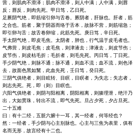
营，则肌肉不滑泽；肌肉不滑泽，则人中满；人中满，则唇
反；唇反，则肉先死。甲日笃，乙日死。
足厥阴气绝，即筋缩引卵与舌卷。厥阴者，肝脉也。肝者，筋
之合也。筋者，聚于阴器而络于舌本，故脉不营，则筋缩急；
即引卵与舌；故舌卷卵缩，此筋先死。庚日笃，辛日死。
手太阴气绝，即皮毛焦。太阴者，肺也，行气温于皮毛者也。
气弗营，则皮毛焦；皮毛焦，则津液去；津液去，则皮节伤；
皮节伤，则皮枯毛折；毛折者，则毛先死。丙日笃，丁日死。
手少阴气绝，则脉不通；脉不通，则血不流；血不流，则色泽
去，故面色黑如黧，此血先死，壬日笃，癸日死。
三阴气俱绝者，则目眩转、目瞑，目瞑者，为失志；失志者，
则志先死。死，即（则）目瞑也。
六阳气俱绝者，则阴与阳相离，阴阳相离，则腠理泄，绝汗乃
出，大如贯珠，转出不流，即气先死。旦占夕死，夕占旦死。
二十五难
曰：有十二经，五脏六腑十一耳，其一经者，何等经也？
然：一经者，手少阴与心主别脉也。心主与三焦为表里，俱有
名而无形，故言经有十二也。