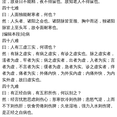
涩，故昼日不能精，夜不得寐也。故知老人不得寐也。
四十七难
曰：人面独能耐寒者，何也？
然：人头者、诸阳之会也。诸阴脉皆至颈、胸中而还，独诸阳
脉皆上至头耳，故令面耐寒也。
[编辑本段]论病
四十八难
曰：人有三虚三实，何谓也？
然：有脉之虚实，有病之虚实，有诊之虚实也。脉之虚实者，
濡者为虚，牢者为实；病之虚实者，出者为虚，入者为实；言
者为虚，不言者为实；缓者为虚，急者为实。诊之虚实者，痒
者为虚，痛者为实；外痛内快，为外实内虚；内痛外快，为内
实外虚，故曰虚实也。
四十九难
曰：有正经自病，有五邪所伤，何以别之？
然：经言忧愁思虑则伤心；形寒饮冷则伤肺；恚怒气逆，上而
不下则伤肝；饮食劳倦则伤脾；久坐湿地，强力入水则伤肾。
是正经之自病也。