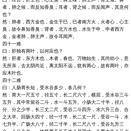
者，肺之候，而反知香臭；耳者，肾之候，而反闻声，其意何
也？
然：肺者，西方金也，金生于巳，巳者南方火，火者心，心主
臭，故令鼻知香臭；肾者，北方水也，水生于申，申者西方
金，金者肺，肺主声，故令耳闻声。
四十一难
曰：肝独有两叶，以何应也？
然：肝者，东方木也，木者，春也。万物始生，其尚幼小，意
无所亲，去太阴尚近，离太阳不远，犹有两心，故有两叶，亦
应木叶也。
四十二难
曰：人肠胃长短，受水谷多少，各几何？
然：胃大一尺五寸，径五寸，长二尺六寸，横屈，受水谷三斗
五升，其中常留谷二斗，水一斗五升。小肠大二寸半，径八
分、分之少半，长三丈二尺，受谷二斗四升，水六升三合、合
之大半。回肠大四寸，径一寸半，长二丈一尺，受谷一斗，水
七升半。广肠大八寸，径二寸半，长二尺八寸，受谷九升三