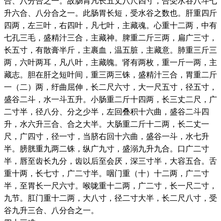
合、八分合之一。故肠胃凡长五丈八尺四寸，合受水谷八斗七
升六合、八分合之一。此肠胃长短，受水谷之数也。肝重四斤
四两，左三叶，右四叶，凡七叶，主藏魂。心重十二两，中有
七孔三毛，盛精汁三合，主藏神。脾重二斤三两，扁广三寸，
长五寸，有散膏半斤，主裹血，温五脏，主藏意。肺重三斤三
两，六叶两耳，凡八叶，主藏魄。肾有两枚，重一斤一两，主
藏志。胆在肝之短叶间，重三两三铢，盛精汁三合，胃重二斤
一（二）两，纡曲屈伸，长二尺六寸，大一尺五寸，径五寸，
盛谷二斗，水一斗五升。小肠重二斤十四两，长三丈二尺，广
二寸半，径八分、分之少半，左回叠积十六曲，盛谷二斗四
升，水六升三合、合之大半。大肠重二斤十二两，长二丈一
尺，广四寸，径一寸，当脐右回十六曲，盛谷一斗，水七升
半。膀胱重九两二铢，纵广九寸，盛溺九升九合。口广二寸
半，唇至齿长九分，齿以后至会厌，深三寸半，大容五合。舌
重十两，长七寸，广二寸半。咽门重（十）十二两，广二寸
半，至胃长一尺六寸。喉咙重十二两，广二寸，长一尺二寸，
九节。肛门重十二两，大八寸，径二寸大半，长二尺八寸，受
谷九升三合、八分合之一。