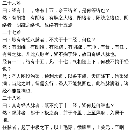
二十六难
曰：经有十二，络有十五，余三络者，是何等络也？
然：有阳络，有阴络，有脾之大络。阳络者，阳跷之络也。阴
络者，阴跷之络也。故络有十五焉。
二十七难
曰：脉有奇经八脉者，不拘于十二经，何也？
然：有阳维，有阴维，有阳跷，有阴跷，有冲，有督，有任，
有带之脉。凡此八脉者，皆不拘于经，故曰奇经八脉也。
经有十二，络有十五，凡二十七，气相随上下，何独不拘于经
也？
然：圣人图设沟渠，通利水道，以备不虞。天雨降下，沟渠溢
满，当此之时，留需妄行，圣人不能复图也。此络脉满溢，诸
经不能复拘也。
二十八难
曰：其奇经八脉者，既不拘于十二经，皆何起何继也？
然：督脉者，起于下极之俞，并于脊里，上至风府，入属于
脑。
任脉者，起于中极之下，以上毛际，循腹里，上关元，至咽