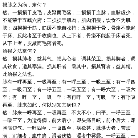
损脉之为病，奈何？
然。一损损于皮毛，皮聚而毛落；二损损于血脉，血脉虚少，
不能荣于五藏六府；三损损于肌肉，肌肉消瘦，饮食不为肌
肤；四损损于筋，筋缓不能自收持；五损损于骨，骨痿不能起
于床。反此者至于收病也。从上下者，骨痿不能起于床者死。
从下上者，皮聚而毛落者死。
治损之法奈何？
然。损其肺者，益其气。损其心者，调其荣卫。损其脾者，调
其饮食，适其寒温。损其肝者，缓其中。损其肾者，益其精。
此治损之法也。
脉有一呼再至，一吸再至；有一呼三至，一吸三至；有一呼四
至，一吸四至；有一呼五至，一吸五至；有一呼六至，一吸六
至；有一呼一至，一吸一至；有再呼一至，再吸一至；有呼吸
再至。脉来如此，何以别知其病也？
然：脉来一呼再至，一吸再至，不大不小，曰平。一呼三至，
一吸三至，为适得病，前大后小，即头痛目眩，前小后大，即
胸满短气。一呼四至，一吸四至，病欲甚，脉洪大者，苦烦
满，沉细者，腹中痛，滑者伤热，涩者中雾露。一呼五至，一