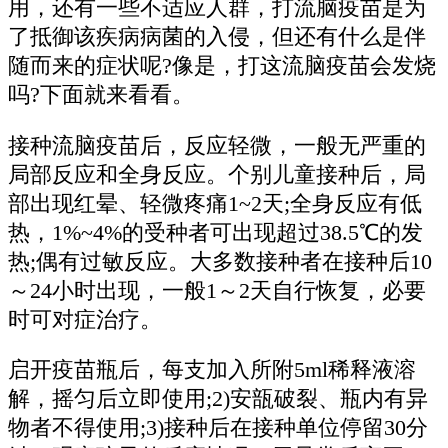
用，还有一些不适应人群，打流脑疫苗是为
了抵御该疾病病菌的入侵，但还有什么是伴
随而来的症状呢?像是，打这流脑疫苗会发烧
吗?下面就来看看。
接种流脑疫苗后，反应轻微，一般无严重的
局部反应和全身反应。个别儿童接种后，局
部出现红晕、轻微疼痛1~2天;全身反应有低
热，1%~4%的受种者可出现超过38.5℃的发
热;偶有过敏反应。大多数接种者在接种后10
～24小时出现，一般1～2天自行恢复，必要
时可对症治疗。
启开疫苗瓶后，每支加入所附5ml稀释液溶
解，摇匀后立即使用;2)安瓿破裂、瓶内有异
物者不得使用;3)接种后在接种单位停留30分