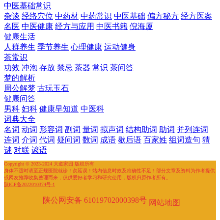
中医基础常识
杂谈
经络穴位
中药材
中药常识
中医基础
偏方秘方
经方医案
名医
中医健康
经方与应用
中医书籍
倪海厦
健康生活
人群养生
季节养生
心理健康
运动健身
茶常识
功效
冲泡
存放
禁忌
茶器
常识
茶问答
梦的解析
周公解梦
古玩玉石
健康问答
男科
妇科
健康早知道
中医科
词典大全
名词
动词
形容词
副词
量词
拟声词
结构助词
助词
并列连词
连词
介词
代词
疑问词
数词
成语
歇后语
百家姓
组词造句
猜
谜
对联
谚语
Copyright © 2023-2024 大道家园 版权所有
身体不适时请至正规医院就诊！勿延误！站内信息时效及准确性不足！部分文章及资料为作者提供
或网友推荐收集整理而来，仅供爱好者学习和研究使用，版权归原作者所有。
陕ICP备2022010374号-1
陕公网安备 61019702000398号
网站地图