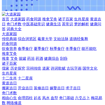
首页
大道家园
药食同源
推拿艾灸
诸子百家
生肖星座
黄道吉
日
奇门术数
中医基础常识
健康生活
茶常识
梦的解析
健康问
答
词典大全
大道家园
传统典籍
综合浏览区
羲黄大学
文始法脉
道德经集释
药食同源
饮食营养
春季食疗
夏季食疗
秋季食疗
冬季食疗
能不能吃
推拿艾灸
推拿
艾灸
拔罐
药浴
药酒
健康综合
刮痧
诸子百家
儒家
历史探究
宗祠传统
道家
诗词歌赋
古玩字画
国学文化
生肖星座
十二生肖
十二星座
黄道吉日
搬家吉日
开业吉日
装修吉日
嫁娶吉日
求子吉日
奇门术数
相由心生
命理四柱
起名
风水
血型
奇门基础
六爻占卜
梅花易
数
网络修道