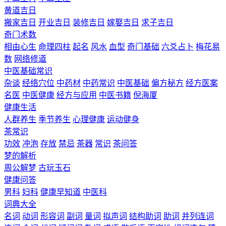
黄道吉日
搬家吉日
开业吉日
装修吉日
嫁娶吉日
求子吉日
奇门术数
相由心生
命理四柱
起名
风水
血型
奇门基础
六爻占卜
梅花易
数
网络修道
中医基础常识
杂谈
经络穴位
中药材
中药常识
中医基础
偏方秘方
经方医案
名医
中医健康
经方与应用
中医书籍
倪海厦
健康生活
人群养生
季节养生
心理健康
运动健身
茶常识
功效
冲泡
存放
禁忌
茶器
常识
茶问答
梦的解析
周公解梦
古玩玉石
健康问答
男科
妇科
健康早知道
中医科
词典大全
名词
动词
形容词
副词
量词
拟声词
结构助词
助词
并列连词