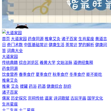
首页
大道家园
药食同源
推拿艾灸
诸子百家
生肖星座
黄道吉
日
奇门术数
中医基础常识
健康生活
茶常识
梦的解析
健康问
答
词典大全
大道家园
传统典籍
综合浏览区
羲黄大学
文始法脉
道德经集释
药食同源
饮食营养
春季食疗
夏季食疗
秋季食疗
冬季食疗
能不能吃
推拿艾灸
推拿
艾灸
拔罐
药浴
药酒
健康综合
刮痧
诸子百家
儒家
历史探究
宗祠传统
道家
诗词歌赋
古玩字画
国学文化
生肖星座
十二生肖
十二星座