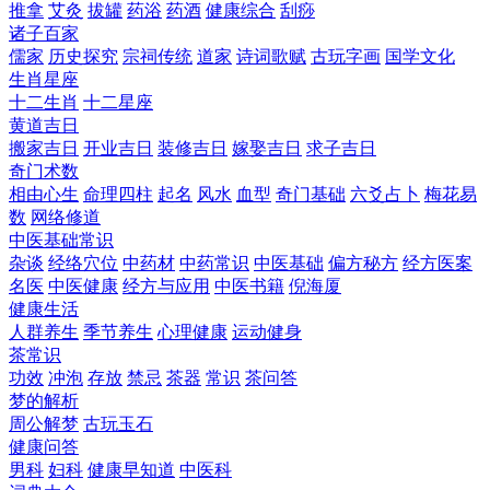
推拿
艾灸
拔罐
药浴
药酒
健康综合
刮痧
诸子百家
儒家
历史探究
宗祠传统
道家
诗词歌赋
古玩字画
国学文化
生肖星座
十二生肖
十二星座
黄道吉日
搬家吉日
开业吉日
装修吉日
嫁娶吉日
求子吉日
奇门术数
相由心生
命理四柱
起名
风水
血型
奇门基础
六爻占卜
梅花易
数
网络修道
中医基础常识
杂谈
经络穴位
中药材
中药常识
中医基础
偏方秘方
经方医案
名医
中医健康
经方与应用
中医书籍
倪海厦
健康生活
人群养生
季节养生
心理健康
运动健身
茶常识
功效
冲泡
存放
禁忌
茶器
常识
茶问答
梦的解析
周公解梦
古玩玉石
健康问答
男科
妇科
健康早知道
中医科