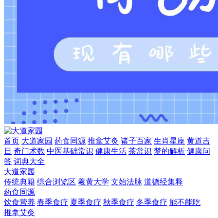
首页
大道家园
药食同源
推拿艾灸
诸子百家
生肖星座
黄道吉
日
奇门术数
中医基础常识
健康生活
茶常识
梦的解析
健康问
答
词典大全
大道家园
传统典籍
综合浏览区
羲黄大学
文始法脉
道德经集释
药食同源
饮食营养
春季食疗
夏季食疗
秋季食疗
冬季食疗
能不能吃
推拿艾灸