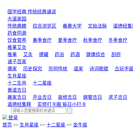
国学经典
传统经典诵读
大道家园
传统典籍
综合浏览区
羲黄大学
文始法脉
道德经集
药食同源
饮食营养
春季食疗
夏季食疗
秋季食疗
冬季食疗
推拿艾灸
推拿
艾灸
拔罐
药浴
药酒
健康综合
刮痧
诸子百家
儒家
历史探究
宗祠传统
道家
诗词歌赋
古玩字
生肖星座
十二生肖
十二星座
黄道吉日
搬家吉日
开业吉日
装修吉日
嫁娶吉日
求子吉日
道德经集释
实修打卡圈
每日小打卡
登录
首页
>>
生肖星座
>>
十二星座
>>
金牛座