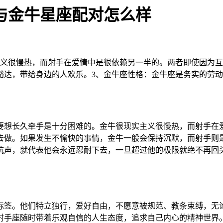
与金牛星座配对怎么样
主义很慢热，而射手在爱情中是很依赖另一半的。两者即使因为互
豁达，带给身边的人欢乐。3、金牛座性格：金牛座是务实的劳
要想长久牵手是十分困难的。金牛很现实主义很慢热，而射手在
去做。如果发生不愉快的事情，金牛一般会保持沉默，而射手则
吭声，就代表他会永远忍耐下去，一旦超过他的极限就绝不再回
标签。他们特立独行，爱好自由，不愿意被规范、教条束缚，无
射手座随时带着乐观自信的人生态度，追求自己内心的精神世界