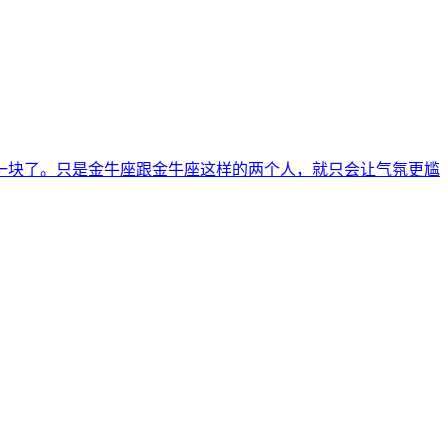
一块了。只是金牛座跟金牛座这样的两个人，就只会让气氛更尴