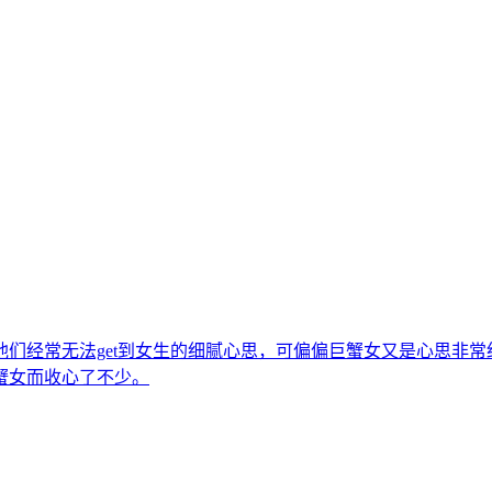
们经常无法get到女生的细腻心思，可偏偏巨蟹女又是心思非
蟹女而收心了不少。