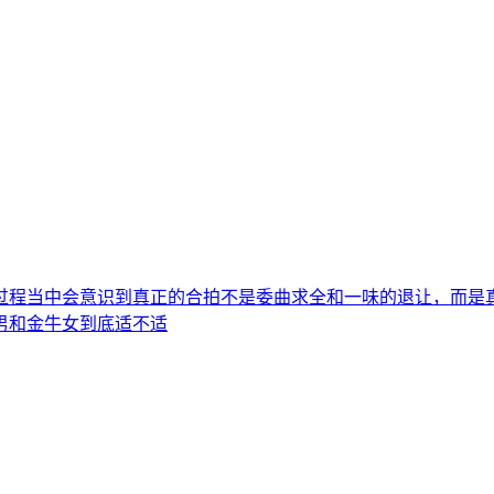
过程当中会意识到真正的合拍不是委曲求全和一味的退让，而是
男和金牛女到底适不适