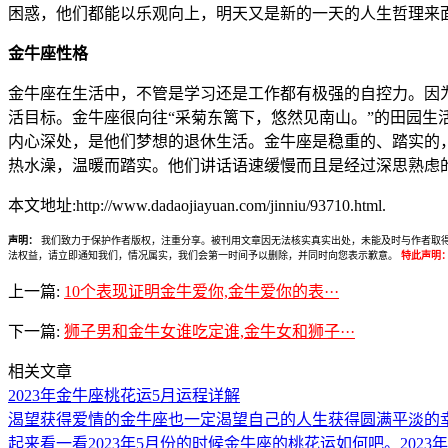
困惑，他们都能以乐观向上，明天又是新的一天的人生哲理来
金牛座性格
金牛座在生活中，不管是学习还是工作都有极强的自控力。因
活目标。金牛座很向往“采菊东篱下，悠然见南山。”的田园
内心深处，是他们梦想的退休生活。金牛座是稳重的、踏实的
热水澡，温暖而踏实。他们讲话语速缓慢而且是经过深思熟虑
本文地址:http://www.dadaojiayuan.com/jinniu/93710.html.
声明：
我们致力于保护作者版权，注重分享。被刊用文章因无法核实真实出处，未能及时与作者取得联系，
法权益，请立即通知我们，情况属实，我们会第一时间予以删除，并同时向您表示歉意。
特此声明
上一篇:
10个表现证明金牛爱你,金牛爱你的表···
下一篇:
狮子男和金牛女谁吃定谁,金牛女和狮子···
相关文章
2023年金牛座桃花运5月运程详解
渴望获得爱情的金牛座也一定渴望自己的人生获得圆满平淡的
起来看一看2023年5月份的时候金牛座的桃花运如何吧。2023