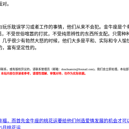
面对。
为玩乐耽误学习或者工作的事情，他们从来不会犯。金牛座是个
生活，不受世俗喧嚣的打扰，不受纯思辨性的东西所支配。只需种
，几乎很少有勃然大怒的时候，他们大多是平和、实际和令人愉
的，富有坚定性的。
或有版权异议的，请联系管理员（邮箱：douchuanxin@foxmail.com)，我们会立即处
：本站内容仅供读者参考，请理性理解、审慎对待，勿作为实际依据。
幸福，而首先金牛座的桃花运要给他们创造爱情发展的机会才可
年5月桃花运