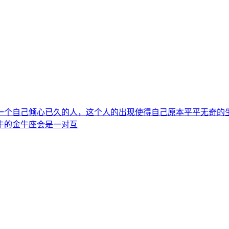
一个自己倾心已久的人，这个人的出现使得自己原本平平无奇的
牛的金牛座会是一对互