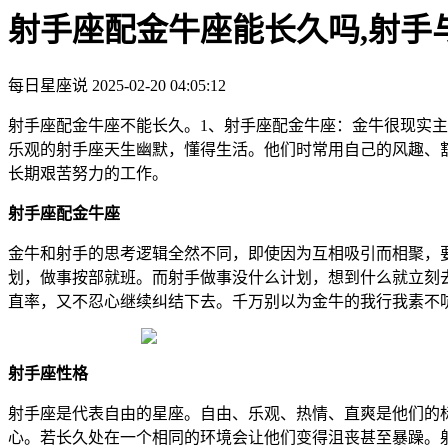
射手座配金牛座能长久吗,射手
每日星座说
2025-02-20 04:05:12
射手座配金牛座不能长久。1、射手座配金牛座：金牛很现实
乐观的射手座天生幽默，懂得生活。他们时常用自己的风趣、
长期艰苦努力的工作。
射手座配金牛座
金牛和射手的思考逻辑全然不同，即使因为互相吸引而相聚，
划，做事按部就班。而射手做事没什么计划，想到什么就立刻
直率，又不忍心继续纠结下去。千万别以为金牛的我行我素不
射手座性格
射手座是代表自由的星座。自由、乐观、热情、直爽是他们的
心。若长久处在一个相同的环境会让他们变得沮丧甚至暴躁。