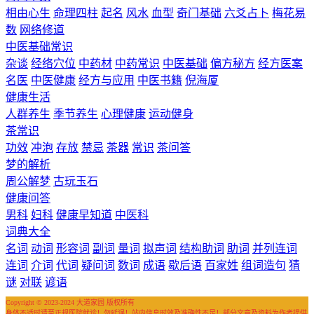
相由心生
命理四柱
起名
风水
血型
奇门基础
六爻占卜
梅花易
数
网络修道
中医基础常识
杂谈
经络穴位
中药材
中药常识
中医基础
偏方秘方
经方医案
名医
中医健康
经方与应用
中医书籍
倪海厦
健康生活
人群养生
季节养生
心理健康
运动健身
茶常识
功效
冲泡
存放
禁忌
茶器
常识
茶问答
梦的解析
周公解梦
古玩玉石
健康问答
男科
妇科
健康早知道
中医科
词典大全
名词
动词
形容词
副词
量词
拟声词
结构助词
助词
并列连词
连词
介词
代词
疑问词
数词
成语
歇后语
百家姓
组词造句
猜
谜
对联
谚语
Copyright © 2023-2024 大道家园 版权所有
身体不适时请至正规医院就诊！勿延误！站内信息时效及准确性不足！部分文章及资料为作者提供