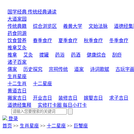
国学经典
传统经典诵读
大道家园
传统典籍
综合浏览区
羲黄大学
文始法脉
道德经集
药食同源
饮食营养
春季食疗
夏季食疗
秋季食疗
冬季食疗
推拿艾灸
推拿
艾灸
拔罐
药浴
药酒
健康综合
刮痧
诸子百家
儒家
历史探究
宗祠传统
道家
诗词歌赋
古玩字
生肖星座
十二生肖
十二星座
黄道吉日
搬家吉日
开业吉日
装修吉日
嫁娶吉日
求子吉日
道德经集释
实修打卡圈
每日小打卡
登录
首页
>>
生肖星座
>>
十二星座
>>
巨蟹座