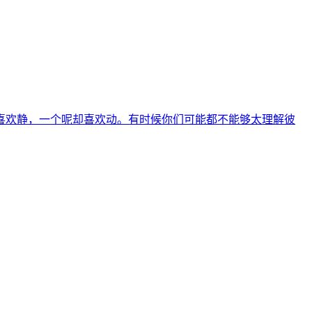
喜欢静，一个呢却喜欢动。有时候你们可能都不能够太理解彼