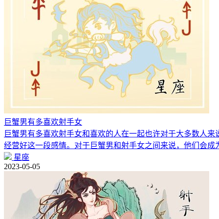
巨蟹男有多喜欢射手女
巨蟹男有多喜欢射手女和喜欢的人在一起也许对于大多数人来
经营好这一段感情。对于巨蟹男和射手女之间来说，他们会成
星座
2023-05-05