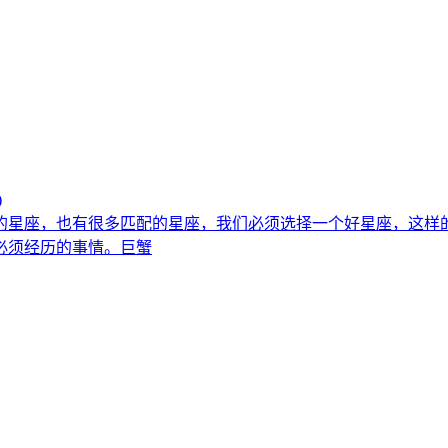
)
的星座，也有很多匹配的星座，我们必须选择一个好星座，这样
必须经历的事情。巨蟹