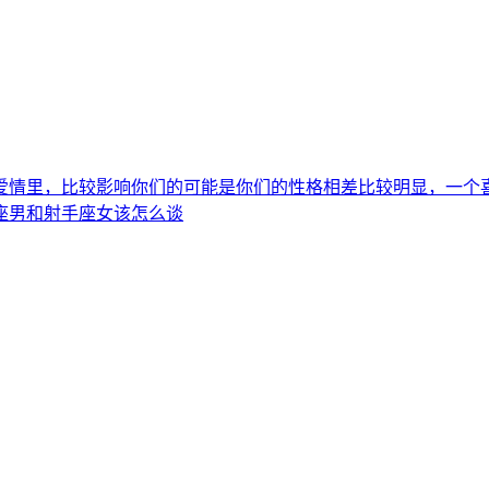
爱情里，比较影响你们的可能是你们的性格相差比较明显，一个
座男和射手座女该怎么谈