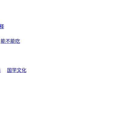
释
能不能吃
画
国学文化