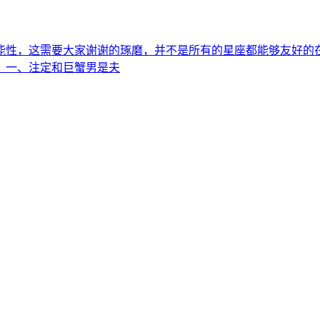
能性，这需要大家谢谢的琢磨，并不是所有的星座都能够友好的
。一、注定和巨蟹男是夫