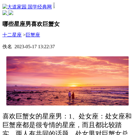
国学经典网
哪些星座男喜欢巨蟹女
十二星座
>
巨蟹座
佚名 2023-05-17 13:22:37
喜欢巨蟹女的星座男：1、处女座：处女座和
巨蟹座都是很专情的星座，而且都比较踏
实，两人有共同的话题，处女男对巨蟹女总