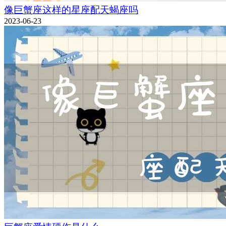
像巨蟹座这样的星座配天蝎座吗
2023-06-23