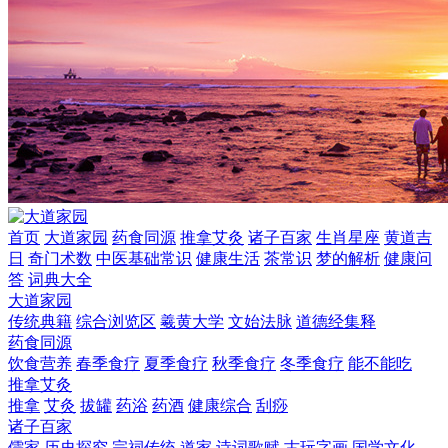
首页
大道家园
药食同源
推拿艾灸
诸子百家
生肖星座
黄道吉
日
奇门术数
中医基础常识
健康生活
茶常识
梦的解析
健康问
答
词典大全
大道家园
传统典籍
综合浏览区
羲黄大学
文始法脉
道德经集释
药食同源
饮食营养
春季食疗
夏季食疗
秋季食疗
冬季食疗
能不能吃
推拿艾灸
推拿
艾灸
拔罐
药浴
药酒
健康综合
刮痧
诸子百家
儒家
历史探究
宗祠传统
道家
诗词歌赋
古玩字画
国学文化