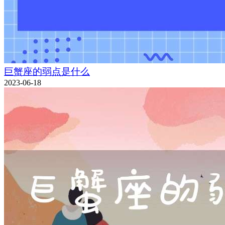
巨蟹座的弱点是什么
2023-06-18