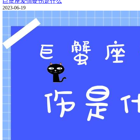
巨蟹座爱情硬伤是什么
2023-06-19