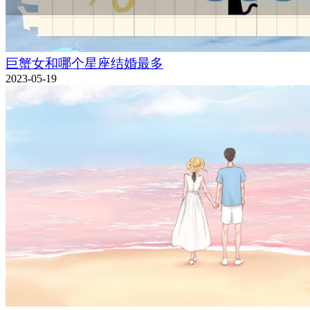
巨蟹女和哪个星座结婚最多
2023-05-19