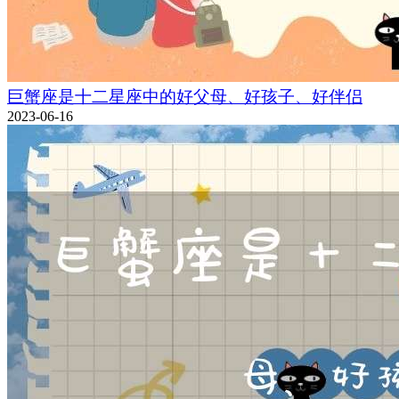
巨蟹座是十二星座中的好父母、好孩子、好伴侣
2023-06-16