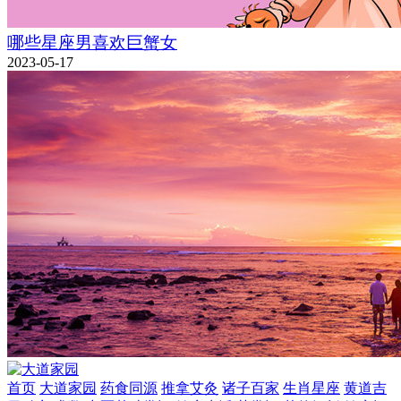
哪些星座男喜欢巨蟹女
2023-05-17
首页
大道家园
药食同源
推拿艾灸
诸子百家
生肖星座
黄道吉