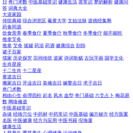
日
奇门术数
中医基础常识
健康生活
茶常识
梦的解析
健康问
答
词典大全
大道家园
传统典籍
综合浏览区
羲黄大学
文始法脉
道德经集释
药食同源
饮食营养
春季食疗
夏季食疗
秋季食疗
冬季食疗
能不能吃
推拿艾灸
推拿
艾灸
拔罐
药浴
药酒
健康综合
刮痧
诸子百家
儒家
历史探究
宗祠传统
道家
诗词歌赋
古玩字画
国学文化
生肖星座
十二生肖
十二星座
黄道吉日
搬家吉日
开业吉日
装修吉日
嫁娶吉日
求子吉日
奇门术数
相由心生
命理四柱
起名
风水
血型
奇门基础
六爻占卜
梅花易
数
网络修道
中医基础常识
杂谈
经络穴位
中药材
中药常识
中医基础
偏方秘方
经方医案
名医
中医健康
经方与应用
中医书籍
倪海厦
健康生活
人群养生
季节养生
心理健康
运动健身