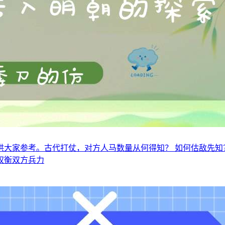
大家参考。古代打仗，对方人马数量从何得知？ 如何估敌先知？
权衡双方兵力