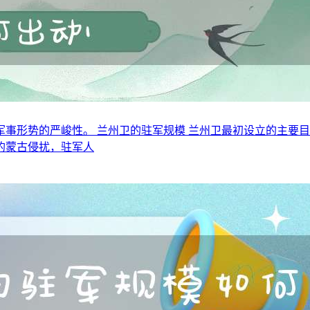
事形势的严峻性。 兰州卫的驻军规模 兰州卫最初设立的主要
的蒙古侵扰，驻军人