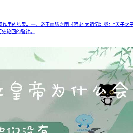
作用的结果。一、帝王血脉之困《明史·太祖纪》载："天子之
历史轮回的警钟。