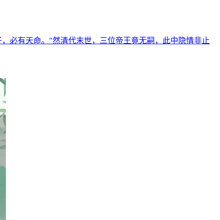
子，必有天命。"然清代末世，三位帝王竟无嗣，此中隐情非止