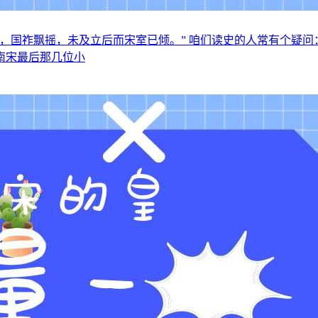
，国祚飘摇，未及立后而宋室已倾。” 咱们读史的人常有个疑
南宋最后那几位小