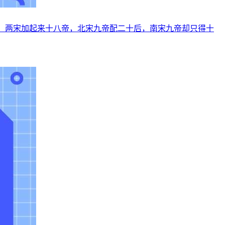
问：两宋加起来十八帝，北宋九帝配二十后，南宋九帝却只得十