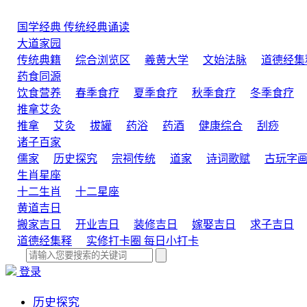
国学经典
传统经典诵读
大道家园
传统典籍
综合浏览区
羲黄大学
文始法脉
道德经集
药食同源
饮食营养
春季食疗
夏季食疗
秋季食疗
冬季食疗
推拿艾灸
推拿
艾灸
拔罐
药浴
药酒
健康综合
刮痧
诸子百家
儒家
历史探究
宗祠传统
道家
诗词歌赋
古玩字
生肖星座
十二生肖
十二星座
黄道吉日
搬家吉日
开业吉日
装修吉日
嫁娶吉日
求子吉日
道德经集释
实修打卡圈
每日小打卡
登录
历史探究