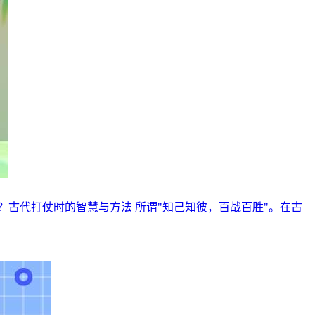
古代打仗时的智慧与方法 所谓"知己知彼，百战百胜"。在古