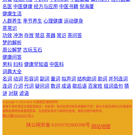
名医
中医健康
经方与应用
中医书籍
倪海厦
健康生活
人群养生
季节养生
心理健康
运动健身
茶常识
功效
冲泡
存放
禁忌
茶器
常识
茶问答
梦的解析
周公解梦
古玩玉石
健康问答
男科
妇科
健康早知道
中医科
词典大全
名词
动词
形容词
副词
量词
拟声词
结构助词
助词
并列连词
连词
介词
代词
疑问词
数词
成语
歇后语
百家姓
组词造句
猜
谜
对联
谚语
Copyright © 2023-2024 大道家园 版权所有
身体不适时请至正规医院就诊！勿延误！站内信息时效及准确性不足！部分文章及资料为作者提供
或网友推荐收集整理而来，仅供爱好者学习和研究使用，版权归原作者所有。
陕ICP备2022010374号-1
陕公网安备 61019702000398号
网站地图