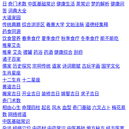
日
奇门术数
中医基础常识
健康生活
茶常识
梦的解析
健康问
答
词典大全
大道家园
传统典籍
综合浏览区
羲黄大学
文始法脉
道德经集释
药食同源
饮食营养
春季食疗
夏季食疗
秋季食疗
冬季食疗
能不能吃
推拿艾灸
推拿
艾灸
拔罐
药浴
药酒
健康综合
刮痧
诸子百家
儒家
历史探究
宗祠传统
道家
诗词歌赋
古玩字画
国学文化
生肖星座
十二生肖
十二星座
黄道吉日
搬家吉日
开业吉日
装修吉日
嫁娶吉日
求子吉日
奇门术数
相由心生
命理四柱
起名
风水
血型
奇门基础
六爻占卜
梅花易
数
网络修道
中医基础常识
杂谈
经络穴位
中药材
中药常识
中医基础
偏方秘方
经方医案