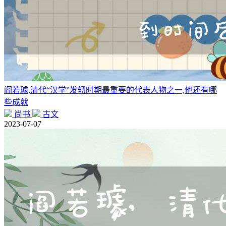
阎若璩,清代“汉学”发轫时期最重要的代表人物之一,他还有哪
些成就
尚书
古文
2023-07-07