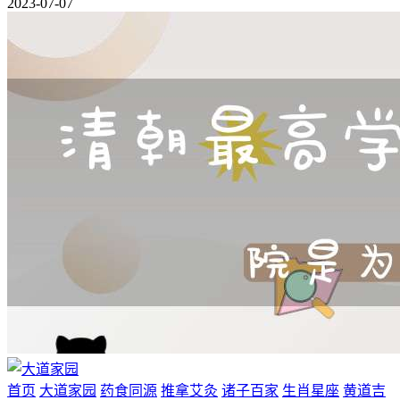
2023-07-07
首页
大道家园
药食同源
推拿艾灸
诸子百家
生肖星座
黄道吉