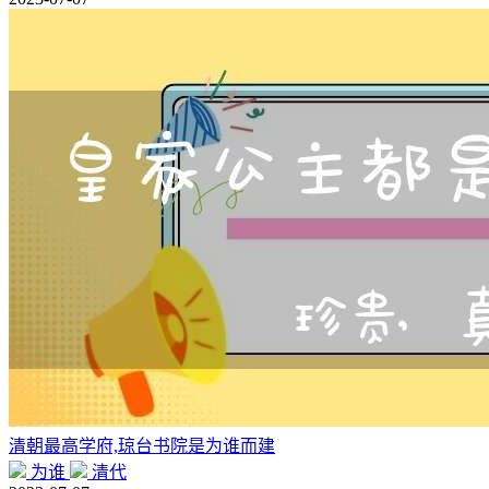
清朝最高学府,琼台书院是为谁而建
为谁
清代