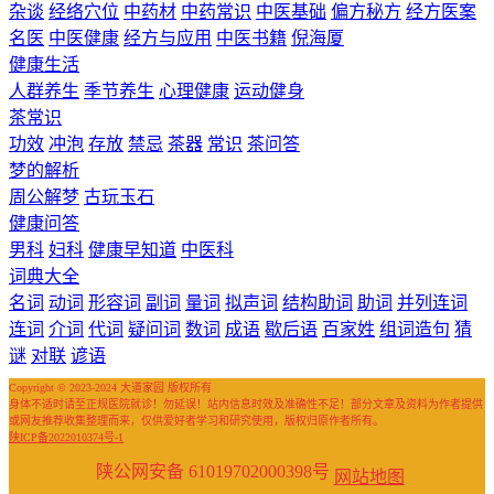
杂谈
经络穴位
中药材
中药常识
中医基础
偏方秘方
经方医案
名医
中医健康
经方与应用
中医书籍
倪海厦
健康生活
人群养生
季节养生
心理健康
运动健身
茶常识
功效
冲泡
存放
禁忌
茶器
常识
茶问答
梦的解析
周公解梦
古玩玉石
健康问答
男科
妇科
健康早知道
中医科
词典大全
名词
动词
形容词
副词
量词
拟声词
结构助词
助词
并列连词
连词
介词
代词
疑问词
数词
成语
歇后语
百家姓
组词造句
猜
谜
对联
谚语
Copyright © 2023-2024 大道家园 版权所有
身体不适时请至正规医院就诊！勿延误！站内信息时效及准确性不足！部分文章及资料为作者提供
或网友推荐收集整理而来，仅供爱好者学习和研究使用，版权归原作者所有。
陕ICP备2022010374号-1
陕公网安备 61019702000398号
网站地图