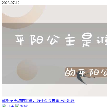
2023-07-12
郭络罗氏珅的宠爱，为什么会被雍正赶出宫
儿子
希望