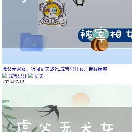
虎父无犬女，听闻丈夫战死,成吉思汗女儿带兵屠城
成吉思汗
丈夫
2023-07-12