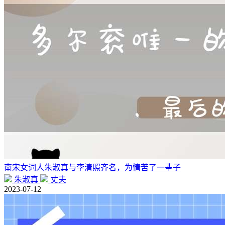
南宋女词人朱淑真与李清照齐名，为情苦了一辈子
朱淑真
丈夫
2023-07-12