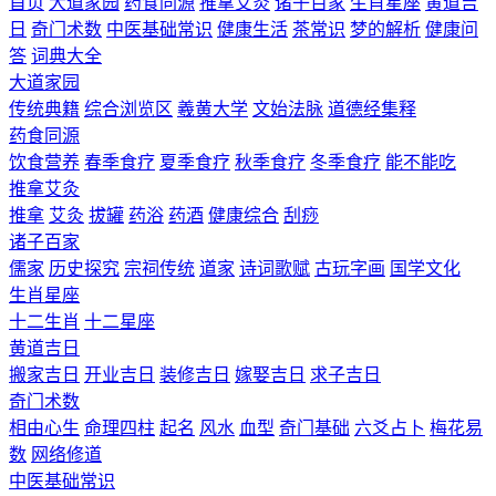
首页
大道家园
药食同源
推拿艾灸
诸子百家
生肖星座
黄道吉
日
奇门术数
中医基础常识
健康生活
茶常识
梦的解析
健康问
答
词典大全
大道家园
传统典籍
综合浏览区
羲黄大学
文始法脉
道德经集释
药食同源
饮食营养
春季食疗
夏季食疗
秋季食疗
冬季食疗
能不能吃
推拿艾灸
推拿
艾灸
拔罐
药浴
药酒
健康综合
刮痧
诸子百家
儒家
历史探究
宗祠传统
道家
诗词歌赋
古玩字画
国学文化
生肖星座
十二生肖
十二星座
黄道吉日
搬家吉日
开业吉日
装修吉日
嫁娶吉日
求子吉日
奇门术数
相由心生
命理四柱
起名
风水
血型
奇门基础
六爻占卜
梅花易
数
网络修道
中医基础常识