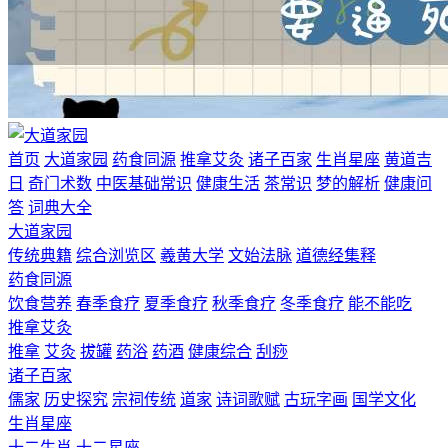
首页
大道家园
药食同源
推拿艾灸
诸子百家
生肖星座
黄道吉
日
奇门术数
中医基础常识
健康生活
茶常识
梦的解析
健康问
答
词典大全
大道家园
传统典籍
综合浏览区
羲黄大学
文始法脉
道德经集释
药食同源
饮食营养
春季食疗
夏季食疗
秋季食疗
冬季食疗
能不能吃
推拿艾灸
推拿
艾灸
拔罐
药浴
药酒
健康综合
刮痧
诸子百家
儒家
历史探究
宗祠传统
道家
诗词歌赋
古玩字画
国学文化
生肖星座
十二生肖
十二星座