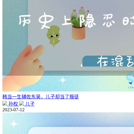
韩当一生辅佐东吴，儿子却当了叛徒
孙权
儿子
2023-07-12