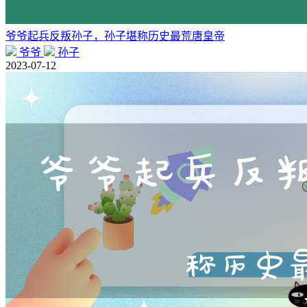
爷爷起兵反叛孙子，孙子堪称历史最荒唐皇帝
爷爷
孙子
2023-07-12