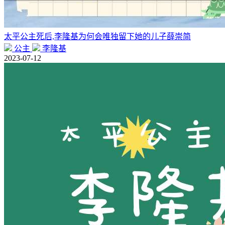
太平公主死后,李隆基为何会唯独留下她的儿子薛崇简
公主
李隆基
2023-07-12