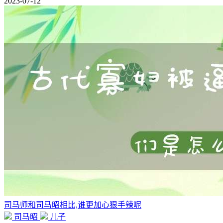
2023-07-12
司马师和司马昭相比,谁更加心狠手辣呢
司马昭
儿子