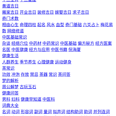
黄道吉日
搬家吉日
开业吉日
装修吉日
嫁娶吉日
求子吉日
奇门术数
相由心生
命理四柱
起名
风水
血型
奇门基础
六爻占卜
梅花易
数
网络修道
中医基础常识
杂谈
经络穴位
中药材
中药常识
中医基础
偏方秘方
经方医案
名医
中医健康
经方与应用
中医书籍
倪海厦
健康生活
人群养生
季节养生
心理健康
运动健身
茶常识
功效
冲泡
存放
禁忌
茶器
常识
茶问答
梦的解析
周公解梦
古玩玉石
健康问答
男科
妇科
健康早知道
中医科
词典大全
名词
动词
形容词
副词
量词
拟声词
结构助词
助词
并列连词