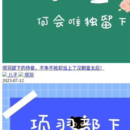
项羽部下的侍妾，不争不抢却当上了汉朝皇太后！
儿子
项羽
2023-07-12