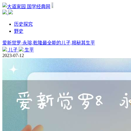
国学经典网
历史探究
野史
爱新觉罗·永瑢,乾隆最全能的儿子,揭秘其生平
儿子
生平
2023-07-12