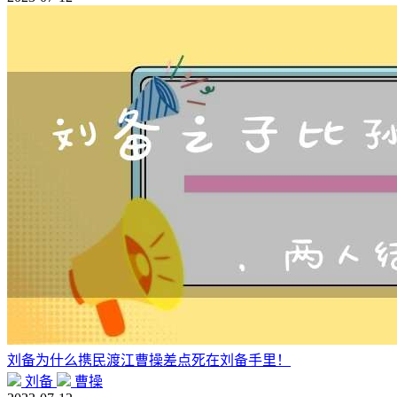
刘备为什么携民渡江曹操差点死在刘备手里！
刘备
曹操