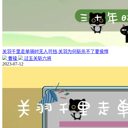
关羽千里走单骑时无人可挡,关羽为何斩杀不了夏侯惇
曹操
过五关斩六将
2023-07-12