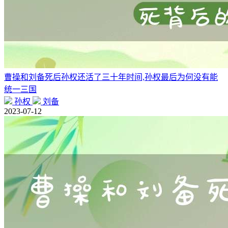
曹操和刘备死后孙权还活了三十年时间,孙权最后为何没有能
统一三国
孙权
刘备
2023-07-12