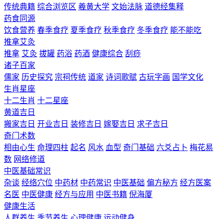
传统典籍
综合浏览区
羲黄大学
文始法脉
道德经集释
药食同源
饮食营养
春季食疗
夏季食疗
秋季食疗
冬季食疗
能不能吃
推拿艾灸
推拿
艾灸
拔罐
药浴
药酒
健康综合
刮痧
诸子百家
儒家
历史探究
宗祠传统
道家
诗词歌赋
古玩字画
国学文化
生肖星座
十二生肖
十二星座
黄道吉日
搬家吉日
开业吉日
装修吉日
嫁娶吉日
求子吉日
奇门术数
相由心生
命理四柱
起名
风水
血型
奇门基础
六爻占卜
梅花易
数
网络修道
中医基础常识
杂谈
经络穴位
中药材
中药常识
中医基础
偏方秘方
经方医案
名医
中医健康
经方与应用
中医书籍
倪海厦
健康生活
人群养生
季节养生
心理健康
运动健身