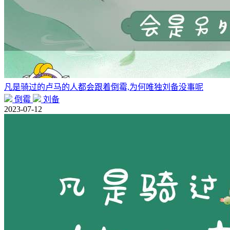
凡是骑过的卢马的人都会跟着倒霉,为何唯独刘备没事呢
倒霉
刘备
2023-07-12