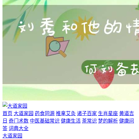
首页
大道家园
药食同源
推拿艾灸
诸子百家
生肖星座
黄道吉
日
奇门术数
中医基础常识
健康生活
茶常识
梦的解析
健康问
答
词典大全
大道家园