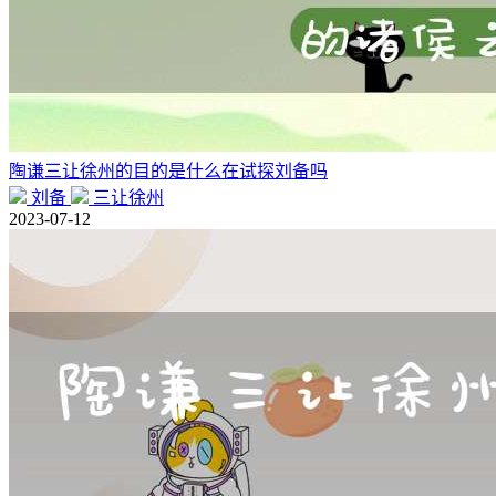
陶谦三让徐州的目的是什么在试探刘备吗
刘备
三让徐州
2023-07-12