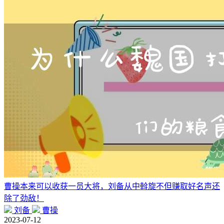
曹操本来可以收获一员大将，刘备从中斡旋不但赚取好名声还
除了劲敌！
刘备
曹操
2023-07-12