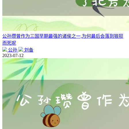
公孙瓒曾作为三国早期最强的诸侯之一,为何最后会落到狼狈
而死呢
公孙
刘备
2023-07-12