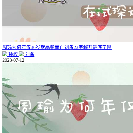
周瑜为何年仅36岁就暴毙而亡刘备23字解开谜底了吗
孙权
刘备
2023-07-12