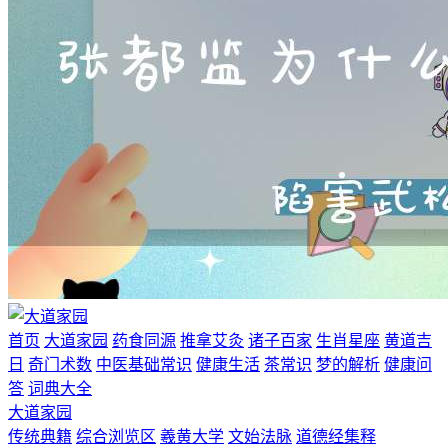
首页
大道家园
药食同源
推拿艾灸
诸子百家
生肖星座
黄道吉
日
奇门术数
中医基础常识
健康生活
茶常识
梦的解析
健康问
答
词典大全
大道家园
传统典籍
综合浏览区
羲黄大学
文始法脉
道德经集释