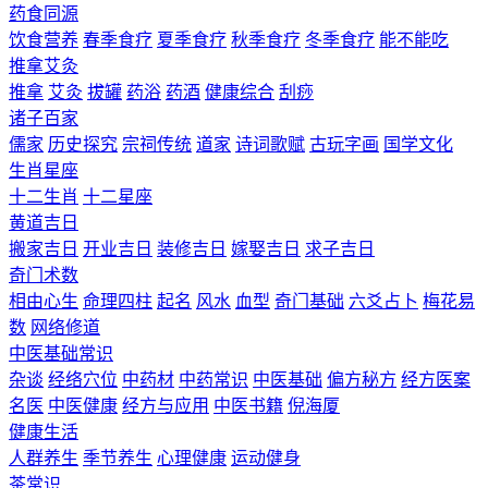
药食同源
饮食营养
春季食疗
夏季食疗
秋季食疗
冬季食疗
能不能吃
推拿艾灸
推拿
艾灸
拔罐
药浴
药酒
健康综合
刮痧
诸子百家
儒家
历史探究
宗祠传统
道家
诗词歌赋
古玩字画
国学文化
生肖星座
十二生肖
十二星座
黄道吉日
搬家吉日
开业吉日
装修吉日
嫁娶吉日
求子吉日
奇门术数
相由心生
命理四柱
起名
风水
血型
奇门基础
六爻占卜
梅花易
数
网络修道
中医基础常识
杂谈
经络穴位
中药材
中药常识
中医基础
偏方秘方
经方医案
名医
中医健康
经方与应用
中医书籍
倪海厦
健康生活
人群养生
季节养生
心理健康
运动健身
茶常识