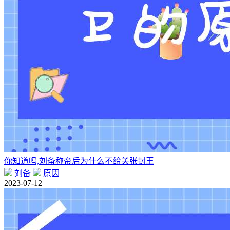
你知道吗,刘备称帝后为什么不给关张封王
刘备
原因
2023-07-12