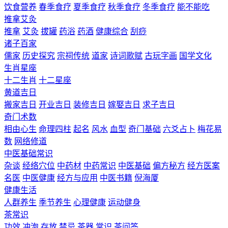
饮食营养
春季食疗
夏季食疗
秋季食疗
冬季食疗
能不能吃
推拿艾灸
推拿
艾灸
拔罐
药浴
药酒
健康综合
刮痧
诸子百家
儒家
历史探究
宗祠传统
道家
诗词歌赋
古玩字画
国学文化
生肖星座
十二生肖
十二星座
黄道吉日
搬家吉日
开业吉日
装修吉日
嫁娶吉日
求子吉日
奇门术数
相由心生
命理四柱
起名
风水
血型
奇门基础
六爻占卜
梅花易
数
网络修道
中医基础常识
杂谈
经络穴位
中药材
中药常识
中医基础
偏方秘方
经方医案
名医
中医健康
经方与应用
中医书籍
倪海厦
健康生活
人群养生
季节养生
心理健康
运动健身
茶常识
功效
冲泡
存放
禁忌
茶器
常识
茶问答