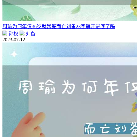
周瑜为何年仅36岁就暴毙而亡刘备23字解开谜底了吗
孙权
刘备
2023-07-12