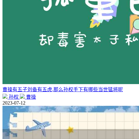
曹操有五子刘备有五虎,那么孙权手下有哪些当世猛将呢
孙权
曹操
2023-07-12