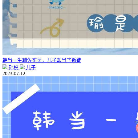
韩当一生辅佐东吴，儿子却当了叛徒
孙权
儿子
2023-07-12