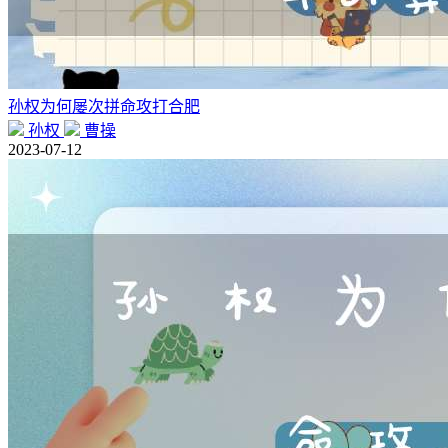
孙权为何屡次拼命攻打合肥
孙权
曹操
2023-07-12