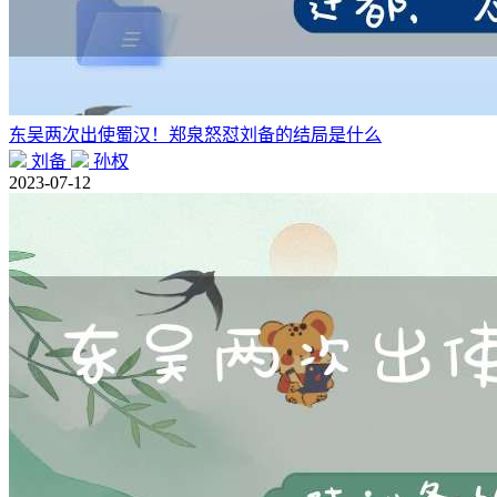
东吴两次出使蜀汉！郑泉怒怼刘备的结局是什么
刘备
孙权
2023-07-12