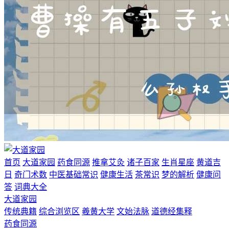
首页
大道家园
药食同源
推拿艾灸
诸子百家
生肖星座
黄道吉
日
奇门术数
中医基础常识
健康生活
茶常识
梦的解析
健康问
答
词典大全
大道家园
传统典籍
综合浏览区
羲黄大学
文始法脉
道德经集释
药食同源