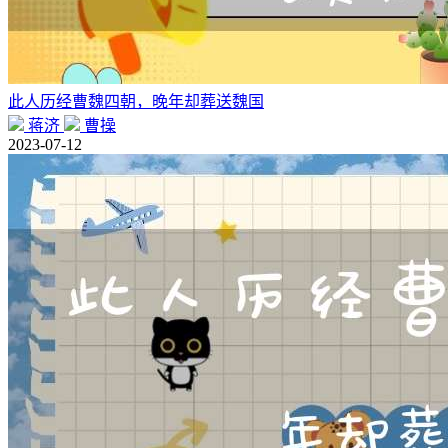
此人历经曹魏四朝，晚年却葬送魏国
蒋济
曹操
2023-07-12