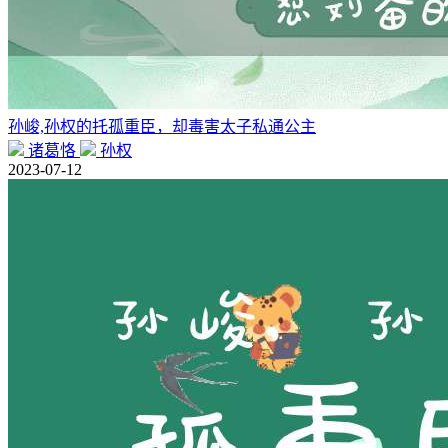
孙峻,孙权的托孤重臣，却毒害太子私通公主
诸葛恪
孙权
2023-07-12