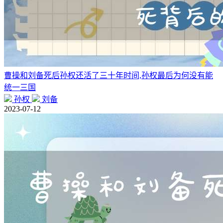
曹操和刘备死后孙权还活了三十年时间,孙权最后为何没有能
统一三国
孙权
刘备
2023-07-12