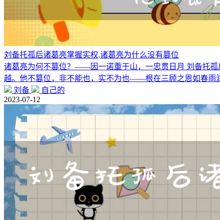
刘备托孤后诸葛亮掌握实权,诸葛亮为什么没有篡位
诸葛亮为何不篡位？——因一诺重于山，一忠贯日月 刘备托
越。他不篡位，非不能也，实不为也——根在三顾之恩如春雨
刘备
自己的
2023-07-12