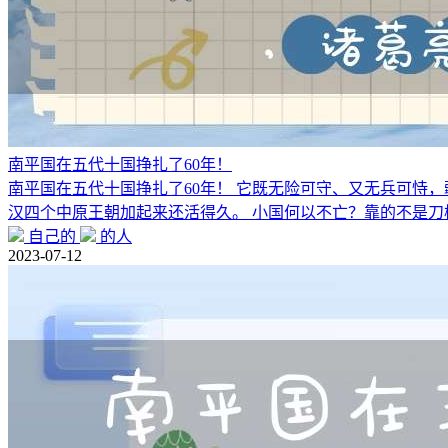
南平国在五代十国挣扎了60年！
南平国在五代十国挣扎了60年！ 它既无险可守、又无兵可恃，
汉四个中原王朝加起来还活得久。 小国何以不亡？靠的不是刀
自己的
的人
2023-07-12