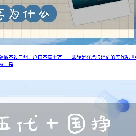
疆域不过三州，户口不满十万——却硬是在虎狼环伺的五代乱世中存
枪，是