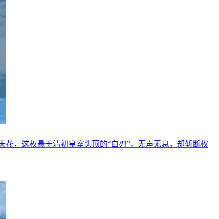
天花，这枚悬于清初皇室头顶的“白刃”，无声无息，却斩断权