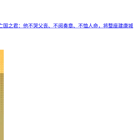
的亡国之君：他不哭父丧、不阅奏章、不恤人命，将整座建康城