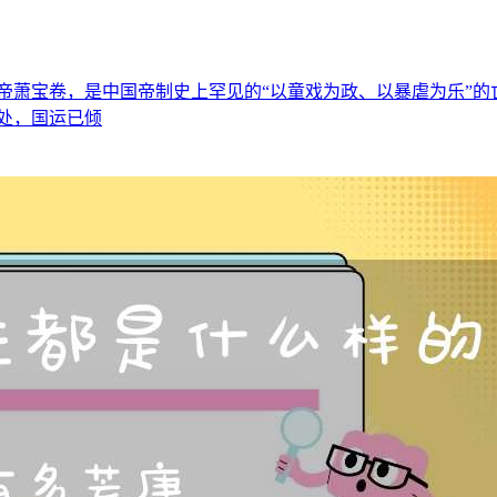
帝萧宝卷，是中国帝制史上罕见的“以童戏为政、以暴虐为乐”
处，国运已倾