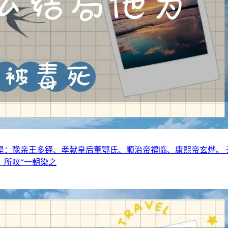
：豫亲王多铎、孝献皇后董鄂氏、顺治帝福临、康熙帝玄烨。 
》所叹“一朝染之