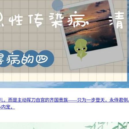
儿，而是主动挥刀自宫的齐国贵族——只为一步登天，永侍君侧。 
多内宠，