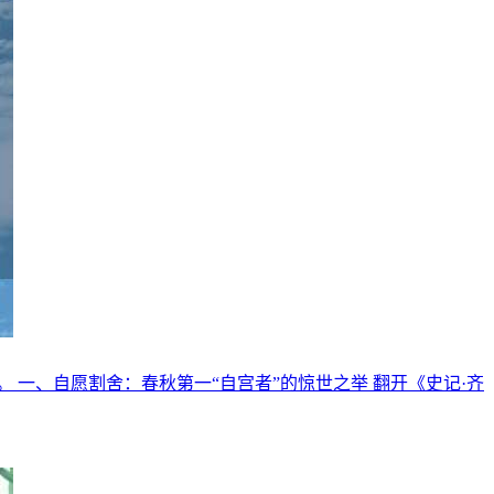
一、自愿割舍：春秋第一“自宫者”的惊世之举 翻开《史记·齐