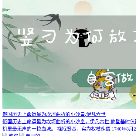
俄国历史上命运最为坎坷曲折的小沙皇,伊凡六世
俄国历史上命运最为坎坷曲折的小沙皇，伊凡六世 他登基时
机里最无声的一粒血沫。 襁褓登基，实为权杖傀儡 1740年8月