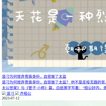
竖刁为何放弃贵族身份，自宫做了太监
竖刁为何放弃贵族身份，自宫做了太监？ 他不是走投无路的贫
太公世家》与《管子·小称》篇，白纸黑字写着：“桓公好内，
竖刁
齐桓公
2023-07-12