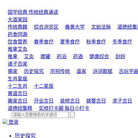
国学经典
传统经典诵读
大道家园
传统典籍
综合浏览区
羲黄大学
文始法脉
道德经集
药食同源
饮食营养
春季食疗
夏季食疗
秋季食疗
冬季食疗
推拿艾灸
推拿
艾灸
拔罐
药浴
药酒
健康综合
刮痧
诸子百家
儒家
历史探究
宗祠传统
道家
诗词歌赋
古玩字
生肖星座
十二生肖
十二星座
黄道吉日
搬家吉日
开业吉日
装修吉日
嫁娶吉日
求子吉日
道德经集释
实修打卡圈
每日小打卡
登录
历史探究