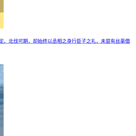
定、北伐可期，却始终以丞相之身行臣子之礼，未尝有丝毫僭