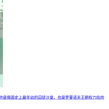
他是俄国史上最年幼的囚徒沙皇，也是罗曼诺夫王朝权力绞肉