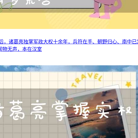
孤后，诸葛亮独掌军政大权十余年，兵符在手、朝野归心、南中已
润物无声，本在汉室