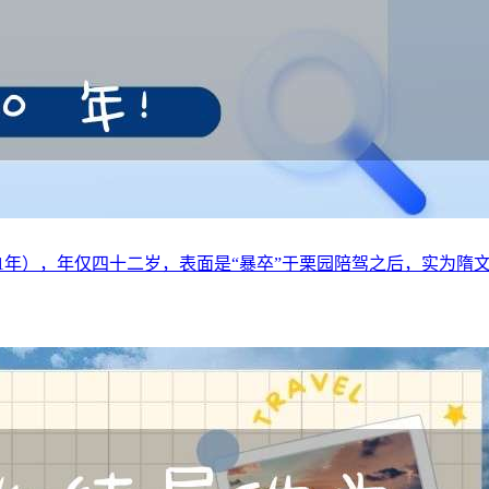
年），年仅四十二岁，表面是“暴卒”于栗园陪驾之后，实为隋文帝杨坚