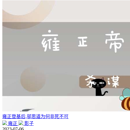
雍正登基后,邬思道为何非死不可
雍正
影子
2023-07-06