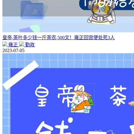
皇帝,茶叶多少钱一斤茶农,500文！雍正回宫便处死3人
雍正
勤政
2023-07-05