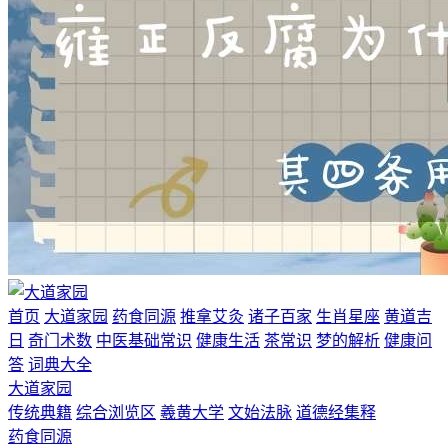
首页
大道家园
药食同源
推拿艾灸
诸子百家
生肖星座
黄道吉
日
奇门术数
中医基础常识
健康生活
茶常识
梦的解析
健康问
答
词典大全
大道家园
传统典籍
综合浏览区
羲黄大学
文始法脉
道德经集释
药食同源