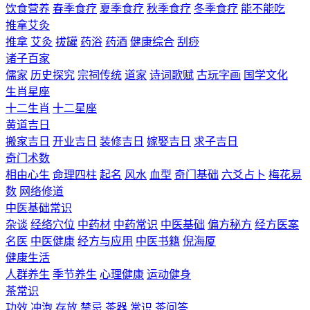
饮食营养
春季食疗
夏季食疗
秋季食疗
冬季食疗
能不能吃
推拿艾灸
推拿
艾灸
拔罐
药浴
药酒
健康综合
刮痧
诸子百家
儒家
历史探究
宗祠传统
道家
诗词歌赋
古玩字画
国学文化
生肖星座
十二生肖
十二星座
黄道吉日
搬家吉日
开业吉日
装修吉日
嫁娶吉日
求子吉日
奇门术数
相由心生
命理四柱
起名
风水
血型
奇门基础
六爻占卜
梅花易
数
网络修道
中医基础常识
杂谈
经络穴位
中药材
中药常识
中医基础
偏方秘方
经方医案
名医
中医健康
经方与应用
中医书籍
倪海厦
健康生活
人群养生
季节养生
心理健康
运动健身
茶常识
功效
冲泡
存放
禁忌
茶器
常识
茶问答