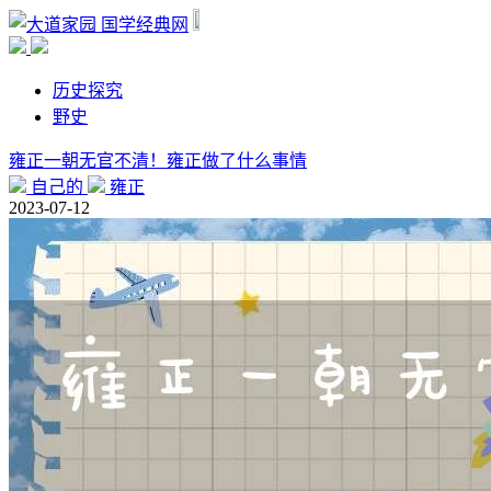
国学经典网
历史探究
野史
雍正一朝无官不清！雍正做了什么事情
自己的
雍正
2023-07-12