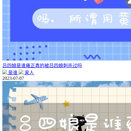
吕四娘是谁雍正真的被吕四娘刺杀过吗
是谁
家人
2023-07-07