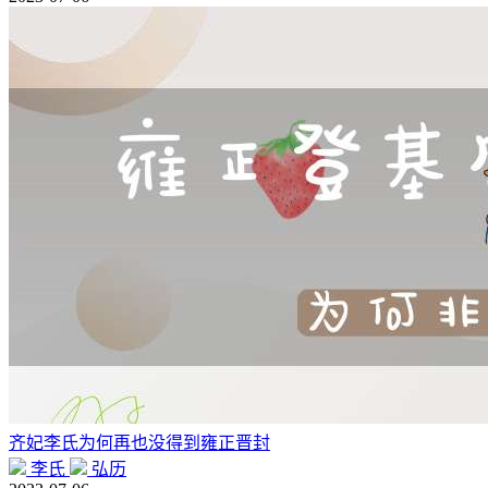
齐妃李氏为何再也没得到雍正晋封
李氏
弘历