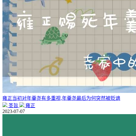
雍正当初对年羹尧有多重视,年羹尧最后为何突然被贬谪
圣旨
雍正
2023-07-07