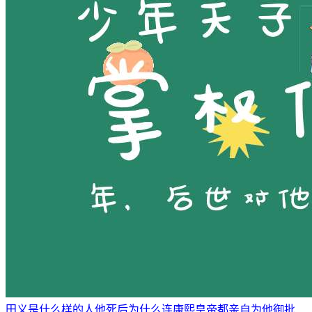
田义是什么样的人他死后为什么连康熙皇帝都亲自为他御批