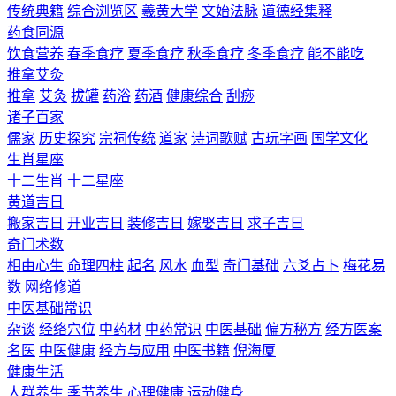
传统典籍
综合浏览区
羲黄大学
文始法脉
道德经集释
药食同源
饮食营养
春季食疗
夏季食疗
秋季食疗
冬季食疗
能不能吃
推拿艾灸
推拿
艾灸
拔罐
药浴
药酒
健康综合
刮痧
诸子百家
儒家
历史探究
宗祠传统
道家
诗词歌赋
古玩字画
国学文化
生肖星座
十二生肖
十二星座
黄道吉日
搬家吉日
开业吉日
装修吉日
嫁娶吉日
求子吉日
奇门术数
相由心生
命理四柱
起名
风水
血型
奇门基础
六爻占卜
梅花易
数
网络修道
中医基础常识
杂谈
经络穴位
中药材
中药常识
中医基础
偏方秘方
经方医案
名医
中医健康
经方与应用
中医书籍
倪海厦
健康生活
人群养生
季节养生
心理健康
运动健身