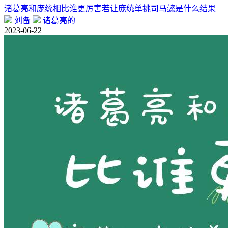
诸葛亮和庞统相比谁更厉害若让庞统单挑司马懿是什么结果
刘备
诸葛亮的
2023-06-22