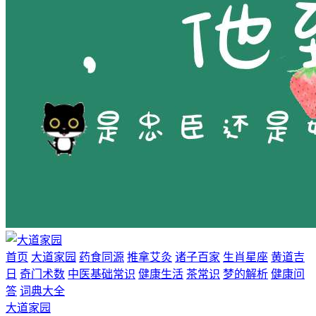
首页
大道家园
药食同源
推拿艾灸
诸子百家
生肖星座
黄道吉
日
奇门术数
中医基础常识
健康生活
茶常识
梦的解析
健康问
答
词典大全
大道家园