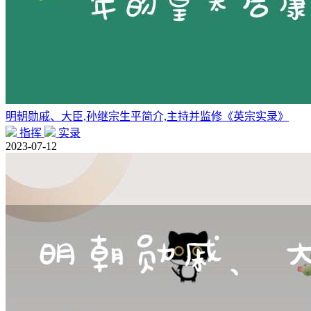
明朝勋戚、大臣,孙继宗生平简介,主持并监修《英宗实录》
指挥
实录
2023-07-12