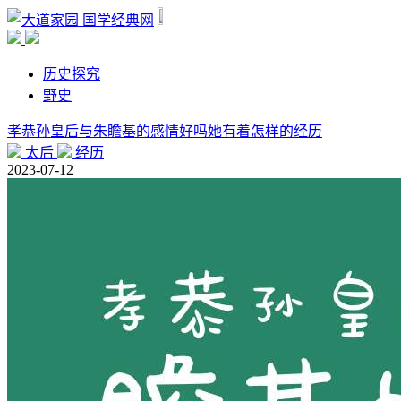
国学经典网
历史探究
野史
孝恭孙皇后与朱瞻基的感情好吗她有着怎样的经历
太后
经历
2023-07-12