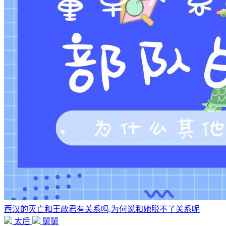
西汉的灭亡和王政君有关系吗,为何说和她脱不了关系呢
太后
舅舅