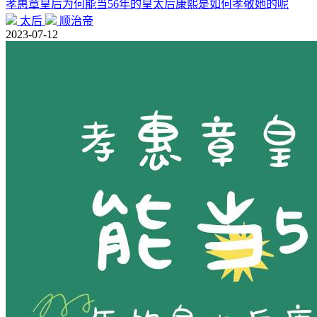
孝惠章皇后为何能当56年的皇太后康熙是如何孝敬她的呢
太后
顺治帝
2023-07-12