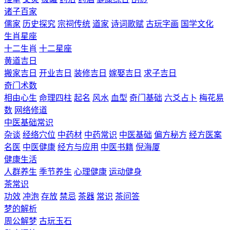
诸子百家
儒家
历史探究
宗祠传统
道家
诗词歌赋
古玩字画
国学文化
生肖星座
十二生肖
十二星座
黄道吉日
搬家吉日
开业吉日
装修吉日
嫁娶吉日
求子吉日
奇门术数
相由心生
命理四柱
起名
风水
血型
奇门基础
六爻占卜
梅花易
数
网络修道
中医基础常识
杂谈
经络穴位
中药材
中药常识
中医基础
偏方秘方
经方医案
名医
中医健康
经方与应用
中医书籍
倪海厦
健康生活
人群养生
季节养生
心理健康
运动健身
茶常识
功效
冲泡
存放
禁忌
茶器
常识
茶问答
梦的解析
周公解梦
古玩玉石