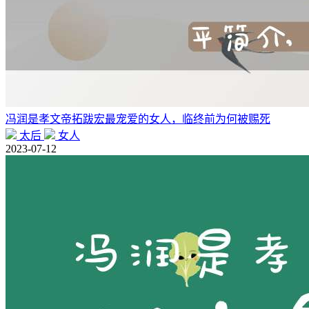
冯润是孝文帝拓跋宏最宠爱的女人，临终前为何被赐死
太后
女人
2023-07-12