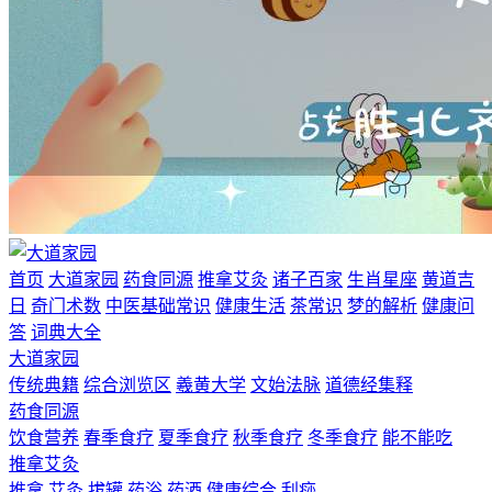
首页
大道家园
药食同源
推拿艾灸
诸子百家
生肖星座
黄道吉
日
奇门术数
中医基础常识
健康生活
茶常识
梦的解析
健康问
答
词典大全
大道家园
传统典籍
综合浏览区
羲黄大学
文始法脉
道德经集释
药食同源
饮食营养
春季食疗
夏季食疗
秋季食疗
冬季食疗
能不能吃
推拿艾灸
推拿
艾灸
拔罐
药浴
药酒
健康综合
刮痧