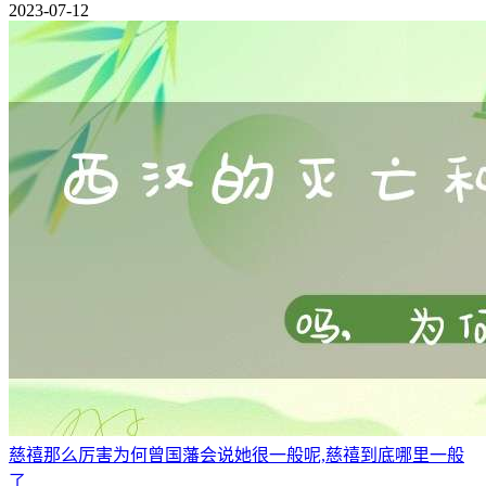
2023-07-12
慈禧那么厉害为何曾国藩会说她很一般呢,慈禧到底哪里一般
了