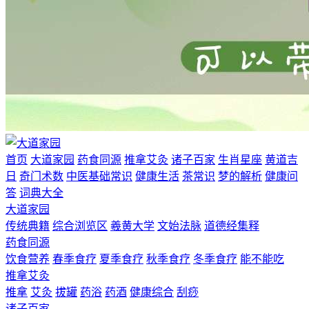
首页
大道家园
药食同源
推拿艾灸
诸子百家
生肖星座
黄道吉
日
奇门术数
中医基础常识
健康生活
茶常识
梦的解析
健康问
答
词典大全
大道家园
传统典籍
综合浏览区
羲黄大学
文始法脉
道德经集释
药食同源
饮食营养
春季食疗
夏季食疗
秋季食疗
冬季食疗
能不能吃
推拿艾灸
推拿
艾灸
拔罐
药浴
药酒
健康综合
刮痧
诸子百家