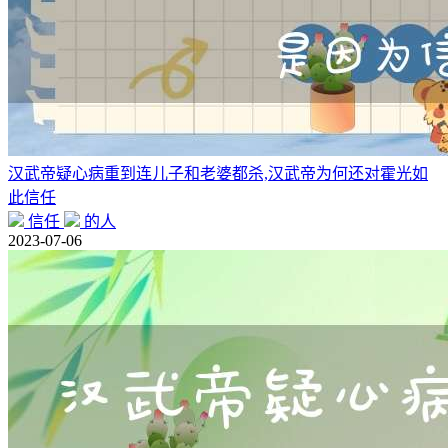
汉武帝疑心病重到连儿子和老婆都杀,汉武帝为何还对霍光如
此信任
信任
的人
2023-07-06