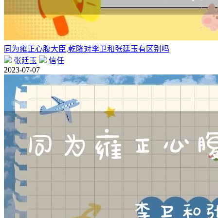
同为雍正心腹大臣,乾隆对李卫和张廷玉有区别吗
张廷玉
信任
2023-07-07