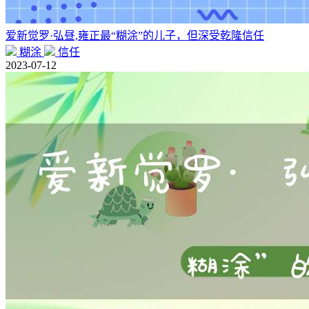
爱新觉罗·弘昼,雍正最“糊涂”的儿子，但深受乾隆信任
糊涂
信任
2023-07-12