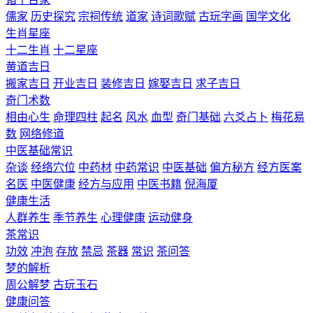
儒家
历史探究
宗祠传统
道家
诗词歌赋
古玩字画
国学文化
生肖星座
十二生肖
十二星座
黄道吉日
搬家吉日
开业吉日
装修吉日
嫁娶吉日
求子吉日
奇门术数
相由心生
命理四柱
起名
风水
血型
奇门基础
六爻占卜
梅花易
数
网络修道
中医基础常识
杂谈
经络穴位
中药材
中药常识
中医基础
偏方秘方
经方医案
名医
中医健康
经方与应用
中医书籍
倪海厦
健康生活
人群养生
季节养生
心理健康
运动健身
茶常识
功效
冲泡
存放
禁忌
茶器
常识
茶问答
梦的解析
周公解梦
古玩玉石
健康问答