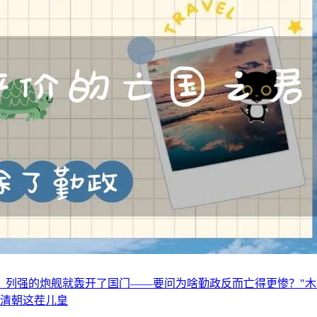
，列强的炮舰就轰开了国门——要问为啥勤政反而亡得更惨？"木
 清朝这茬儿皇