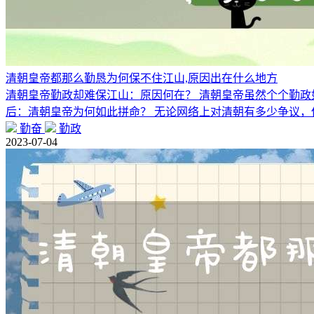
清朝皇帝都那么勤恳为何保不住江山,原因出在什么地方
清朝皇帝勤政却难保江山：原因何在？ 清朝皇帝虽然个个勤政
后：清朝皇帝为何如此拼命？ 无论网络上对清朝有多少争议，
勤奋
勤政
2023-07-04