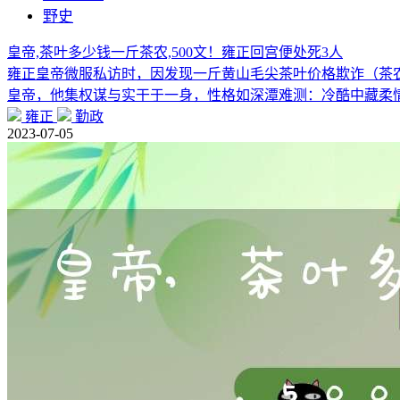
野史
皇帝,茶叶多少钱一斤茶农,500文！雍正回宫便处死3人
雍正皇帝微服私访时，因发现一斤黄山毛尖茶叶价格欺诈（茶农
皇帝，他集权谋与实干于一身，性格如深潭难测：冷酷中藏柔
雍正
勤政
2023-07-05