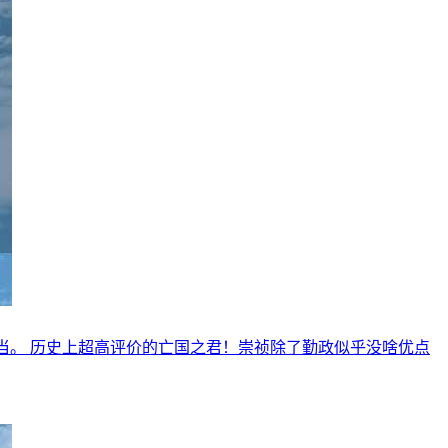
当。 历史上超高评价的亡国之君！崇祯除了勤政似乎没啥优点