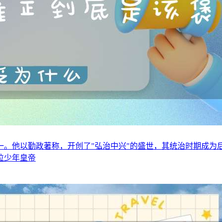
。他以勤政著称，开创了"弘治中兴"的盛世，其统治时期成为
位少年皇帝