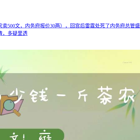
卖500文，内务府报价30两），回宫后雷霆处死了内务府总管盛
情，多疑里透