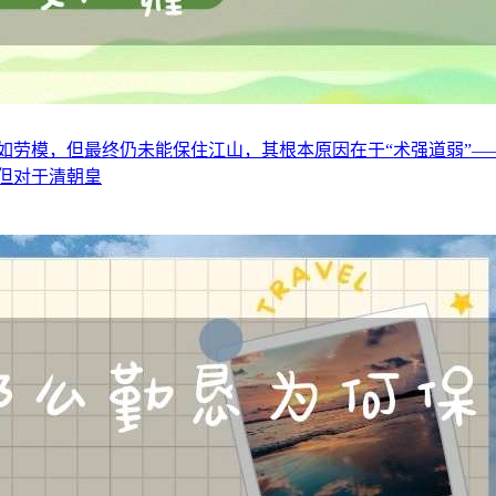
如劳模，但最终仍未能保住江山，其根本原因在于“术强道弱”—
但对于清朝皇