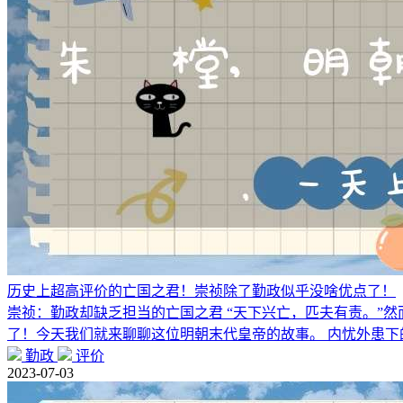
历史上超高评价的亡国之君！崇祯除了勤政似乎没啥优点了！
崇祯：勤政却缺乏担当的亡国之君 “天下兴亡，匹夫有责。”
了！今天我们就来聊聊这位明朝末代皇帝的故事。 内忧外患下
勤政
评价
2023-07-03