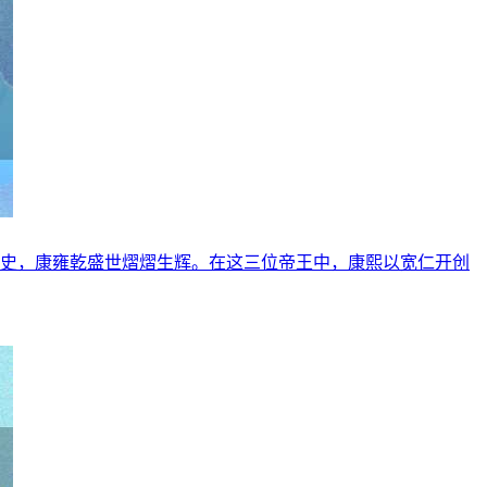
历史，康雍乾盛世熠熠生辉。在这三位帝王中，康熙以宽仁开创