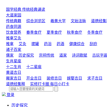
国学经典
传统经典诵读
大道家园
传统典籍
综合浏览区
羲黄大学
文始法脉
道德经集
药食同源
饮食营养
春季食疗
夏季食疗
秋季食疗
冬季食疗
推拿艾灸
推拿
艾灸
拔罐
药浴
药酒
健康综合
刮痧
诸子百家
儒家
历史探究
宗祠传统
道家
诗词歌赋
古玩字
生肖星座
十二生肖
十二星座
黄道吉日
搬家吉日
开业吉日
装修吉日
嫁娶吉日
求子吉日
道德经集释
实修打卡圈
每日小打卡
登录
历史探究