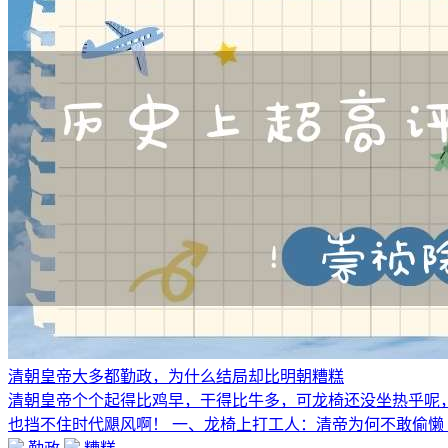
清朝皇帝大多都勤政，为什么结局却比明朝糟糕
清朝皇帝个个起得比鸡早，干得比牛多，可龙椅还没坐热乎呢
也挡不住时代飓风啊！ 一、龙椅上打工人：清帝为何不敢偷懒