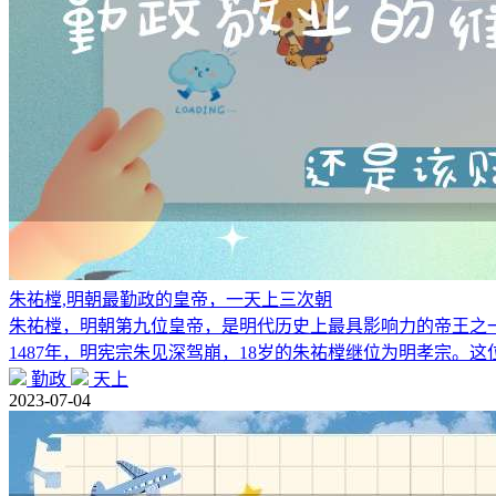
朱祐樘,明朝最勤政的皇帝，一天上三次朝
朱祐樘，明朝第九位皇帝，是明代历史上最具影响力的帝王之一
1487年，明宪宗朱见深驾崩，18岁的朱祐樘继位为明孝宗。这
勤政
天上
2023-07-04