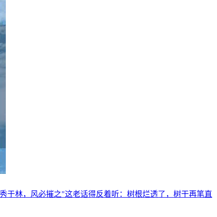
秀于林，风必摧之"这老话得反着听：树根烂透了，树干再笔直