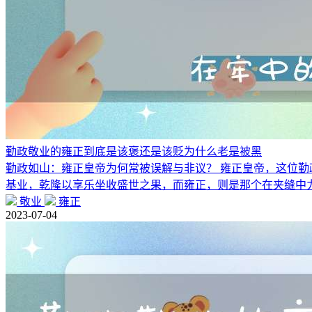
勤政敬业的雍正到底是该褒还是该贬为什么老是被黑
勤政如山：雍正皇帝为何常被误解与非议？ 雍正皇帝，这位勤
基业，乾隆以享乐坐收盛世之果，而雍正，则是那个在夹缝中
敬业
雍正
2023-07-04