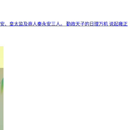
安、皇太监及商人秦永安三人。 勤政天子的日理万机 说起雍正