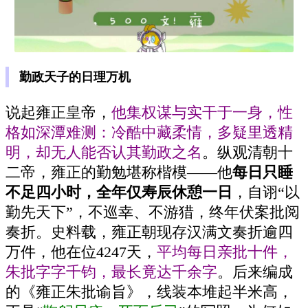
勤政天子的日理万机
说起雍正皇帝，
他集权谋与实干于一身，性
格如深潭难测：冷酷中藏柔情，多疑里透精
明，却无人能否认其勤政之名
。纵观清朝十
二帝，雍正的勤勉堪称楷模——他
每日只睡
不足四小时，全年仅寿辰休憩一日
，自诩“以
勤先天下”，不巡幸、不游猎，终年伏案批阅
奏折。史料载，雍正朝现存汉满文奏折逾四
万件，他在位4247天，
平均每日亲批十件，
朱批字字千钧，最长竟达千余字
。后来编成
的《雍正朱批谕旨》，线装本堆起半米高，