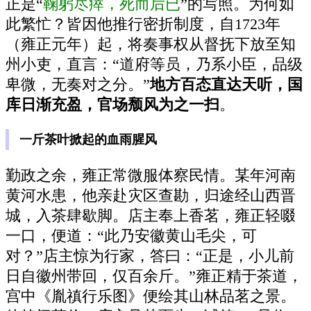
正是“
鞠躬尽瘁，死而后已
”的写照。为何如
此繁忙？皆因他推行密折制度，自1723年
（雍正元年）起，将奏事权从督抚下放至知
州小吏，直言：“道府等员，乃系小臣，品级
卑微，无奏对之分。”
地方百态直达天听，国
库日渐充盈，官场颓风为之一扫
。
一斤茶叶掀起的血雨腥风
勤政之余，雍正常微服体察民情。某年河南
黄河水患，他亲赴灾区查勘，归途经山西晋
城，入茶肆歇脚。店主奉上香茗，雍正轻啜
一口，便道：“此乃安徽黄山毛尖，可
对？”店主惊为行家，答曰：“正是，小儿前
日自徽州带回，仅百余斤。”雍正精于茶道，
宫中《胤禛行乐图》便绘其山林品茗之景。