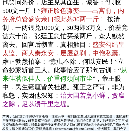
他笑问茶价，店主见其面生，诚答：“只收
500文一斤！”
雍正脸色骤变——出宫前，内
务府总管盛安亲口报此茶30两一斤！
按清
制，一两银兑1000文，30两即3万文，价差竟
达六十倍。张廷玉急忙买茶两斤，众人默然
离去。回宫后彻查，真相触目：
盛安勾结皇
太监、商人秦永安，层层盘剥，中饱私囊
。
雍正勃然拍案：“蠹虫不除，何以安民！”立
命抄家斩首三人。此事恰应了那句古训：“
从
来佳茗似佳人，价重何须问市尘
”，帝王眼
中，民生毫厘皆关社稷。雍正之严苛，非为
私怒，实因他深知：
治大国若烹小鲜，贪腐
之隙，足以溃千里之堤
。
声明：
我们致力于保护作者版权，注重分享，被刊用文章因无法核实真实出处，未能及时
与作者取得联系，或有版权异议的，请联系管理员，我们会立即处理，本站部分文字与图
片资源来自于网络，转载是出于传递更多信息之目的,若有来源标注错误或侵犯了您的合法
权益，请立即通知我们(管理员邮箱：douchuanxin@foxmail.com)，情况属实，我们会第