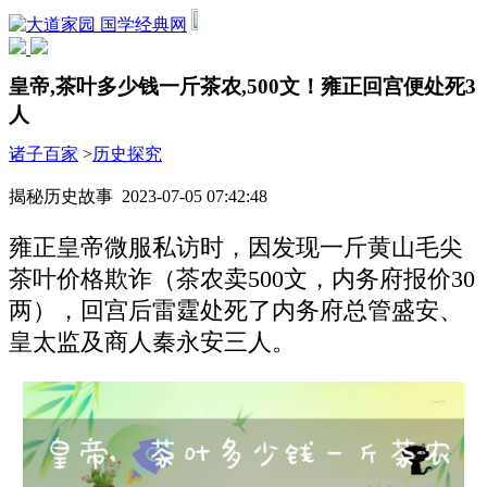
国学经典网
皇帝,茶叶多少钱一斤茶农,500文！雍正回宫便处死3
人
诸子百家
>
历史探究
揭秘历史故事 2023-07-05 07:42:48
雍正皇帝微服私访时，因发现一斤黄山毛尖
茶叶价格欺诈（茶农卖500文，内务府报价30
两），回宫后雷霆处死了内务府总管盛安、
皇太监及商人秦永安三人。