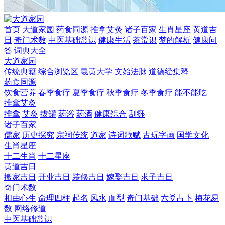
首页
大道家园
药食同源
推拿艾灸
诸子百家
生肖星座
黄道吉
日
奇门术数
中医基础常识
健康生活
茶常识
梦的解析
健康问
答
词典大全
大道家园
传统典籍
综合浏览区
羲黄大学
文始法脉
道德经集释
药食同源
饮食营养
春季食疗
夏季食疗
秋季食疗
冬季食疗
能不能吃
推拿艾灸
推拿
艾灸
拔罐
药浴
药酒
健康综合
刮痧
诸子百家
儒家
历史探究
宗祠传统
道家
诗词歌赋
古玩字画
国学文化
生肖星座
十二生肖
十二星座
黄道吉日
搬家吉日
开业吉日
装修吉日
嫁娶吉日
求子吉日
奇门术数
相由心生
命理四柱
起名
风水
血型
奇门基础
六爻占卜
梅花易
数
网络修道
中医基础常识