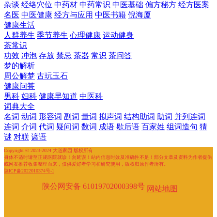
杂谈
经络穴位
中药材
中药常识
中医基础
偏方秘方
经方医案
名医
中医健康
经方与应用
中医书籍
倪海厦
健康生活
人群养生
季节养生
心理健康
运动健身
茶常识
功效
冲泡
存放
禁忌
茶器
常识
茶问答
梦的解析
周公解梦
古玩玉石
健康问答
男科
妇科
健康早知道
中医科
词典大全
名词
动词
形容词
副词
量词
拟声词
结构助词
助词
并列连词
连词
介词
代词
疑问词
数词
成语
歇后语
百家姓
组词造句
猜
谜
对联
谚语
Copyright © 2023-2024 大道家园 版权所有
身体不适时请至正规医院就诊！勿延误！站内信息时效及准确性不足！部分文章及资料为作者提供
或网友推荐收集整理而来，仅供爱好者学习和研究使用，版权归原作者所有。
陕ICP备2022010374号-1
陕公网安备 61019702000398号
网站地图