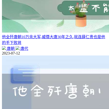
他全歼唐朝10万余大军,威慑大唐30年之久,就连薛仁贵也是他
的手下败将
唐朝
唐代
2023-07-12