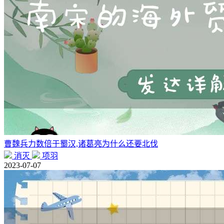
曹魏兵力数倍于蜀汉,诸葛亮为什么还要北伐
消灭
项羽
2023-07-07