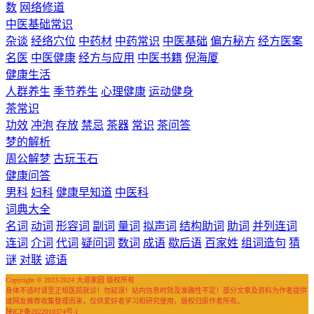
数
网络修道
中医基础常识
杂谈
经络穴位
中药材
中药常识
中医基础
偏方秘方
经方医案
名医
中医健康
经方与应用
中医书籍
倪海厦
健康生活
人群养生
季节养生
心理健康
运动健身
茶常识
功效
冲泡
存放
禁忌
茶器
常识
茶问答
梦的解析
周公解梦
古玩玉石
健康问答
男科
妇科
健康早知道
中医科
词典大全
名词
动词
形容词
副词
量词
拟声词
结构助词
助词
并列连词
连词
介词
代词
疑问词
数词
成语
歇后语
百家姓
组词造句
猜
谜
对联
谚语
Copyright © 2023-2024 大道家园 版权所有
身体不适时请至正规医院就诊！勿延误！站内信息时效及准确性不足！部分文章及资料为作者提供
或网友推荐收集整理而来，仅供爱好者学习和研究使用，版权归原作者所有。
陕ICP备2022010374号-1