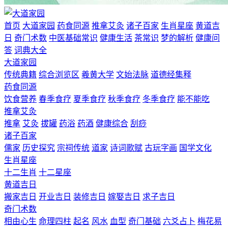
首页
大道家园
药食同源
推拿艾灸
诸子百家
生肖星座
黄道吉
日
奇门术数
中医基础常识
健康生活
茶常识
梦的解析
健康问
答
词典大全
大道家园
传统典籍
综合浏览区
羲黄大学
文始法脉
道德经集释
药食同源
饮食营养
春季食疗
夏季食疗
秋季食疗
冬季食疗
能不能吃
推拿艾灸
推拿
艾灸
拔罐
药浴
药酒
健康综合
刮痧
诸子百家
儒家
历史探究
宗祠传统
道家
诗词歌赋
古玩字画
国学文化
生肖星座
十二生肖
十二星座
黄道吉日
搬家吉日
开业吉日
装修吉日
嫁娶吉日
求子吉日
奇门术数
相由心生
命理四柱
起名
风水
血型
奇门基础
六爻占卜
梅花易