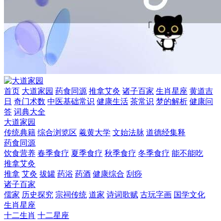
首页
大道家园
药食同源
推拿艾灸
诸子百家
生肖星座
黄道吉
日
奇门术数
中医基础常识
健康生活
茶常识
梦的解析
健康问
答
词典大全
大道家园
传统典籍
综合浏览区
羲黄大学
文始法脉
道德经集释
药食同源
饮食营养
春季食疗
夏季食疗
秋季食疗
冬季食疗
能不能吃
推拿艾灸
推拿
艾灸
拔罐
药浴
药酒
健康综合
刮痧
诸子百家
儒家
历史探究
宗祠传统
道家
诗词歌赋
古玩字画
国学文化
生肖星座
十二生肖
十二星座