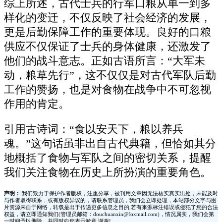
综上所述，古代士兵的行军口粮从单一到多
样化的变迁，不仅反映了社会经济的发展，
更是后勤保障工作的重要体现。良好的口粮
供应不仅保证了士兵的身体健康，还激发了
他们的战斗意志。正如古语所言：“大军未
动，粮草先行”，这不仅仅是对古代军队后勤
工作的赞扬，也是对食物在战争中不可忽视
作用的肯定。
引用古诗词：“食以安天下，粮以养兵
魂。”这句话虽非出自古代典籍，但恰如其分
地概括了食物与军队之间的密切关系，提醒
我们关注食物在历史上所扮演的重要角色。
声明：
我们致力于保护作者版权，注重分享，被刊用文章因无法核实真实出处，未能及时
与作者取得联系，或有版权异议的，请联系管理员，我们会立即处理，本站部分文字与图
片资源来自于网络，转载是出于传递更多信息之目的,若有来源标注错误或侵犯了您的合法
权益，请立即通知我们(管理员邮箱：douchuanxin@foxmail.com)，情况属实，我们会第
一时间予以删除，并同时向您表示歉意,谢谢!