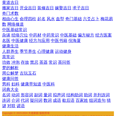
黄道吉日
搬家吉日
开业吉日
装修吉日
嫁娶吉日
求子吉日
奇门术数
相由心生
命理四柱
起名
风水
血型
奇门基础
六爻占卜
梅花易
数
网络修道
中医基础常识
杂谈
经络穴位
中药材
中药常识
中医基础
偏方秘方
经方医案
名医
中医健康
经方与应用
中医书籍
倪海厦
健康生活
人群养生
季节养生
心理健康
运动健身
茶常识
功效
冲泡
存放
禁忌
茶器
常识
茶问答
梦的解析
周公解梦
古玩玉石
健康问答
男科
妇科
健康早知道
中医科
词典大全
名词
动词
形容词
副词
量词
拟声词
结构助词
助词
并列连词
连词
介词
代词
疑问词
数词
成语
歇后语
百家姓
组词造句
猜
谜
对联
谚语
Copyright © 2023-2024 大道家园 版权所有