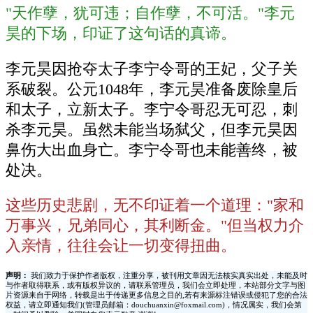
"天作孽，犹可违；自作孽，不可活。"李元
昊的下场，印证了这句话的真谛。
李元昊因抢夺太子李宁令哥的王妃，父子关
系破裂。公元1048年，李元昊准备废除皇后
和太子，立新太子。李宁令哥忍无可忍，刺
杀李元昊。虽然未能当场弑父，但李元昊因
鼻伤大出血身亡。李宁令哥也未能善终，被
处决。
这些历史悲剧，无不印证着一个道理："家和
万事兴，兄弟同心，其利断金。"但当权力介
入亲情，往往会让一切变得扭曲。
声明：
我们致力于保护作者版权，注重分享，被刊用文章因无法核实真实出处，未能及时
与作者取得联系，或有版权异议的，请联系管理员，我们会立即处理，本站部分文字与图
片资源来自于网络，转载是出于传递更多信息之目的,若有来源标注错误或侵犯了您的合法
权益，请立即通知我们(管理员邮箱：douchuanxin@foxmail.com)，情况属实，我们会第