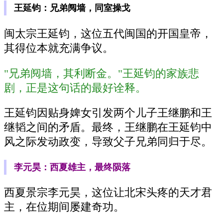
王延钧：兄弟阋墙，同室操戈
闽太宗王延钧，这位五代闽国的开国皇帝，
其得位本就充满争议。
"兄弟阋墙，其利断金。"王延钧的家族悲
剧，正是这句话的最好诠释。
王延钧因贴身婢女引发两个儿子王继鹏和王
继韬之间的矛盾。最终，王继鹏在王延钧中
风之际发动政变，导致父子兄弟同归于尽。
李元昊：西夏雄主，最终陨落
西夏景宗李元昊，这位让北宋头疼的天才君
主，在位期间屡建奇功。