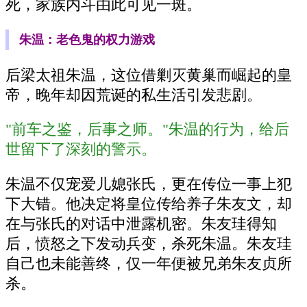
死，家族内斗由此可见一斑。
朱温：老色鬼的权力游戏
后梁太祖朱温，这位借剿灭黄巢而崛起的皇
帝，晚年却因荒诞的私生活引发悲剧。
"前车之鉴，后事之师。"朱温的行为，给后
世留下了深刻的警示。
朱温不仅宠爱儿媳张氏，更在传位一事上犯
下大错。他决定将皇位传给养子朱友文，却
在与张氏的对话中泄露机密。朱友珪得知
后，愤怒之下发动兵变，杀死朱温。朱友珪
自己也未能善终，仅一年便被兄弟朱友贞所
杀。