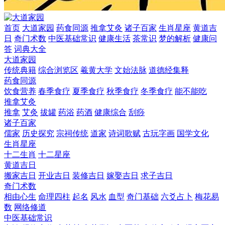
首页
大道家园
药食同源
推拿艾灸
诸子百家
生肖星座
黄道吉
日
奇门术数
中医基础常识
健康生活
茶常识
梦的解析
健康问
答
词典大全
大道家园
传统典籍
综合浏览区
羲黄大学
文始法脉
道德经集释
药食同源
饮食营养
春季食疗
夏季食疗
秋季食疗
冬季食疗
能不能吃
推拿艾灸
推拿
艾灸
拔罐
药浴
药酒
健康综合
刮痧
诸子百家
儒家
历史探究
宗祠传统
道家
诗词歌赋
古玩字画
国学文化
生肖星座
十二生肖
十二星座
黄道吉日
搬家吉日
开业吉日
装修吉日
嫁娶吉日
求子吉日
奇门术数
相由心生
命理四柱
起名
风水
血型
奇门基础
六爻占卜
梅花易
数
网络修道
中医基础常识