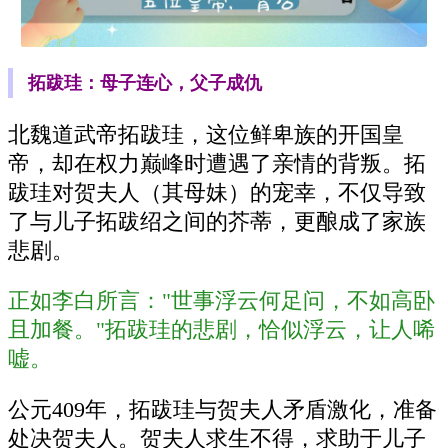
拓跋珪：母子连心，父子成仇
北魏道武帝拓跋珪，这位鲜卑族的开国皇
帝，却在权力巅峰时遭遇了亲情的背叛。拓
跋珪对贺夫人（其母妹）的宠幸，不仅导致
了与儿子拓跋绍之间的芥蒂，更酿成了家族
悲剧。
正如李白所言："世事浮云何足问，不如高卧
且加餐。"拓跋珪的悲剧，恰似浮云，让人唏
嘘。
公元409年，拓跋珪与贺夫人矛盾激化，准备
处决贺夫人。贺夫人求生不得，求助于儿子