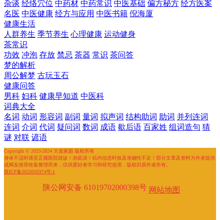
杂谈
经络穴位
中药材
中药常识
中医基础
偏方秘方
经方医案
名医
中医健康
经方与应用
中医书籍
倪海厦
健康生活
人群养生
季节养生
心理健康
运动健身
茶常识
功效
冲泡
存放
禁忌
茶器
常识
茶问答
梦的解析
周公解梦
古玩玉石
健康问答
男科
妇科
健康早知道
中医科
词典大全
名词
动词
形容词
副词
量词
拟声词
结构助词
助词
并列连词
连词
介词
代词
疑问词
数词
成语
歇后语
百家姓
组词造句
猜
谜
对联
谚语
Copyright © 2023-2024 大道家园 版权所有
身体不适时请至正规医院就诊！勿延误！站内信息时效及准确性不足！部分文章及资料为作者提供
或网友推荐收集整理而来，仅供爱好者学习和研究使用，版权归原作者所有。
陕ICP备2022010374号-1
陕公网安备 61019702000398号
网站地图