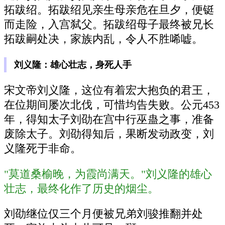
拓跋绍。拓跋绍见亲生母亲危在旦夕，便铤
而走险，入宫弑父。拓跋绍母子最终被兄长
拓跋嗣处决，家族内乱，令人不胜唏嘘。
刘义隆：雄心壮志，身死人手
宋文帝刘义隆，这位有着宏大抱负的君王，
在位期间屡次北伐，可惜均告失败。公元453
年，得知太子刘劭在宫中行巫蛊之事，准备
废除太子。刘劭得知后，果断发动政变，刘
义隆死于非命。
"莫道桑榆晚，为霞尚满天。"刘义隆的雄心
壮志，最终化作了历史的烟尘。
刘劭继位仅三个月便被兄弟刘骏推翻并处