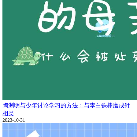
陶渊明与少年讨论学习的方法：与李白铁棒磨成针
相类
2023-10-31