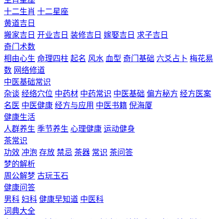
十二生肖
十二星座
黄道吉日
搬家吉日
开业吉日
装修吉日
嫁娶吉日
求子吉日
奇门术数
相由心生
命理四柱
起名
风水
血型
奇门基础
六爻占卜
梅花易
数
网络修道
中医基础常识
杂谈
经络穴位
中药材
中药常识
中医基础
偏方秘方
经方医案
名医
中医健康
经方与应用
中医书籍
倪海厦
健康生活
人群养生
季节养生
心理健康
运动健身
茶常识
功效
冲泡
存放
禁忌
茶器
常识
茶问答
梦的解析
周公解梦
古玩玉石
健康问答
男科
妇科
健康早知道
中医科
词典大全