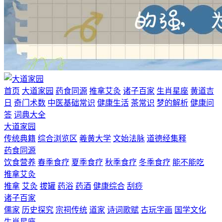
首页
大道家园
药食同源
推拿艾灸
诸子百家
生肖星座
黄道吉
日
奇门术数
中医基础常识
健康生活
茶常识
梦的解析
健康问
答
词典大全
大道家园
传统典籍
综合浏览区
羲黄大学
文始法脉
道德经集释
药食同源
饮食营养
春季食疗
夏季食疗
秋季食疗
冬季食疗
能不能吃
推拿艾灸
推拿
艾灸
拔罐
药浴
药酒
健康综合
刮痧
诸子百家
儒家
历史探究
宗祠传统
道家
诗词歌赋
古玩字画
国学文化
生肖星座