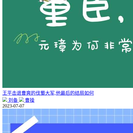
王平击退曹爽的伐蜀大军,他最后的结局如何
刘备
曹操
2023-07-07