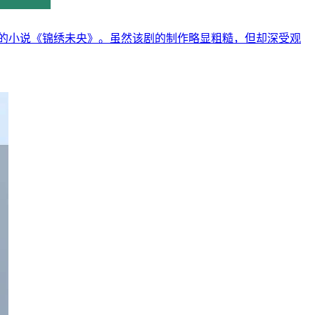
的小说《锦绣未央》。虽然该剧的制作略显粗糙，但却深受观