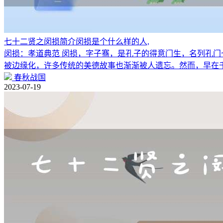
七十二贤之闵损简介闵损是个什么样的人,
闵损：孝道典范 闵损，字子骞，是孔子的得意门生，名列孔门
被边缘化，许多传统的美德故事也渐渐被人遗忘。然而，早在
春秋战国
2023-07-19