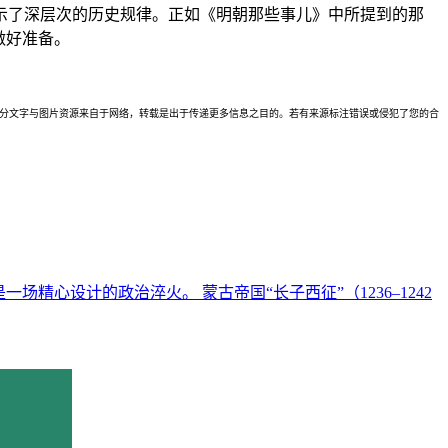
示了深层次的历史规律。正如《明朝那些事儿》中所提到的那
做好准备。
理。本站部分文字与图片资源来自于网络，转载是出于传递更多信息之目的。若有来源标注错误或侵犯了您的合
心设计的政治淬火。 蒙古帝国“长子西征”（1236–1242