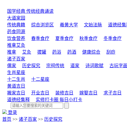
国学经典
传统经典诵读
大道家园
传统典籍
综合浏览区
羲黄大学
文始法脉
道德经集
药食同源
饮食营养
春季食疗
夏季食疗
秋季食疗
冬季食疗
推拿艾灸
推拿
艾灸
拔罐
药浴
药酒
健康综合
刮痧
诸子百家
儒家
历史探究
宗祠传统
道家
诗词歌赋
古玩字
生肖星座
十二生肖
十二星座
黄道吉日
搬家吉日
开业吉日
装修吉日
嫁娶吉日
求子吉日
道德经集释
实修打卡圈
每日小打卡
登录
首页
>>
诸子百家
>>
历史探究