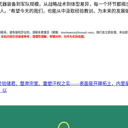
武器装备到军队规模，从战略战术到体型差异，每一个环节都揭
人。”希望今天的我们，也能从中汲取经验教训，为未来的发展
或有版权异议的，请联系管理员（邮箱：douchuanxin@foxmail.com)，我们会立即处
：本站内容仅供读者参考，请理性理解、审慎对待，勿作为实际依据。
储君、整肃宗室、重塑汗权之实——表面是开疆拓土，内里是一场精
、以