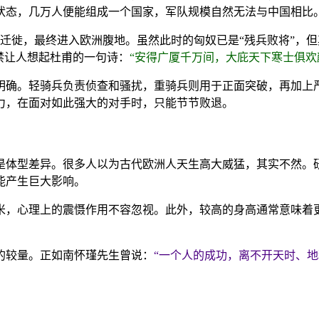
状态，几万人便能组成一个国家，军队规模自然无法与中国相比
迁徙，最终进入欧洲腹地。虽然此时的匈奴已是“残兵败将”，
禁让人想起杜甫的一句诗：
“安得广厦千万间，大庇天下寒士俱欢
明确。轻骑兵负责侦查和骚扰，重骑兵则用于正面突破，再加上
力，在面对如此强大的对手时，只能节节败退。
是体型差异。很多人以为古代欧洲人天生高大威猛，其实不然。
能产生巨大影响。
米，心理上的震慑作用不容忽视。此外，较高的身高通常意味着
的较量。正如南怀瑾先生曾说：
“一个人的成功，离不开天时、地