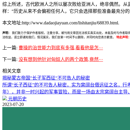
综上所述，古代欧洲人之所以屡次败给亚洲人，绝非偶然。从
样：“历史从来不会偏袒任何人，它只会选择那些准备最充分的
本文地址:http://www.dadaojiayuan.com/lishitanjiu/68839.html.
声明：
我们致力于保护作者版权，注重分享。被刊用文章因无法核实真实出处，未能及时与作者取得联系，
法权益，请立即通知我们，情况属实，我们会第一时间予以删除，并同时向您表示歉意。
特此声明
上一篇:
曹操的治世能力到底有多强,看看他是怎···
下一篇:
没有想到他针对匈奴人的两个政策,竟然···
相关文章
揭秘蒙古帝国“长子军西征“不可告人的秘密
所谓“长子西征”的不可告人秘密，实为窝阔台借远征之名，行考验
年），并非一时兴起的军事冒险，而是一场由太宗窝阔台主导
元朝历史
2023-07-20