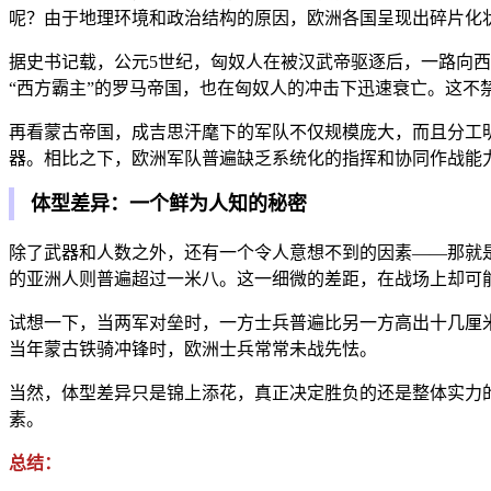
呢？由于地理环境和政治结构的原因，欧洲各国呈现出碎片化
据史书记载，公元5世纪，匈奴人在被汉武帝驱逐后，一路向西
“西方霸主”的罗马帝国，也在匈奴人的冲击下迅速衰亡。这不
再看蒙古帝国，成吉思汗麾下的军队不仅规模庞大，而且分工
器。相比之下，欧洲军队普遍缺乏系统化的指挥和协同作战能
体型差异：一个鲜为人知的秘密
除了武器和人数之外，还有一个令人意想不到的因素——那就
的亚洲人则普遍超过一米八。这一细微的差距，在战场上却可
试想一下，当两军对垒时，一方士兵普遍比另一方高出十几厘
当年蒙古铁骑冲锋时，欧洲士兵常常未战先怯。
当然，体型差异只是锦上添花，真正决定胜负的还是整体实力
素。
总结：