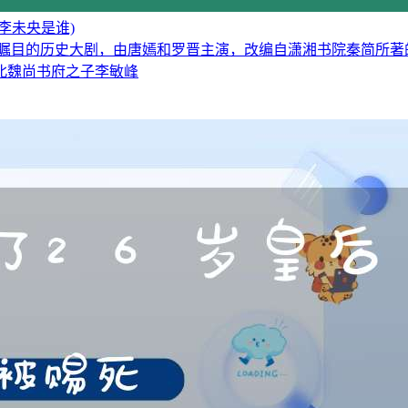
李未央是谁)
受瞩目的历史大剧，由唐嫣和罗晋主演，改编自潇湘书院秦简所著
北魏尚书府之子李敏峰