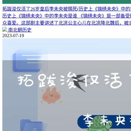
拓跋浚仅活了26岁皇后李未央被赐死(历史上《锦绣未央》中的
历史上《锦绣未央》中的李未央是谁 《锦绣未央》是一部备
众喜爱。这部剧主要讲述了北凉公主心儿在北凉降北魏后，被
南北朝历史
2023-07-19