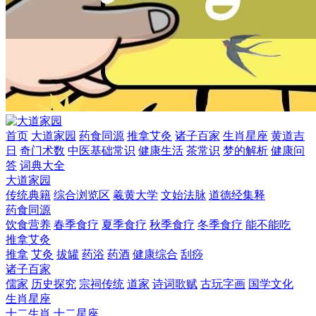
首页
大道家园
药食同源
推拿艾灸
诸子百家
生肖星座
黄道吉
日
奇门术数
中医基础常识
健康生活
茶常识
梦的解析
健康问
答
词典大全
大道家园
传统典籍
综合浏览区
羲黄大学
文始法脉
道德经集释
药食同源
饮食营养
春季食疗
夏季食疗
秋季食疗
冬季食疗
能不能吃
推拿艾灸
推拿
艾灸
拔罐
药浴
药酒
健康综合
刮痧
诸子百家
儒家
历史探究
宗祠传统
道家
诗词歌赋
古玩字画
国学文化
生肖星座
十二生肖
十二星座