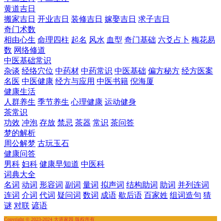
黄道吉日
搬家吉日
开业吉日
装修吉日
嫁娶吉日
求子吉日
奇门术数
相由心生
命理四柱
起名
风水
血型
奇门基础
六爻占卜
梅花易
数
网络修道
中医基础常识
杂谈
经络穴位
中药材
中药常识
中医基础
偏方秘方
经方医案
名医
中医健康
经方与应用
中医书籍
倪海厦
健康生活
人群养生
季节养生
心理健康
运动健身
茶常识
功效
冲泡
存放
禁忌
茶器
常识
茶问答
梦的解析
周公解梦
古玩玉石
健康问答
男科
妇科
健康早知道
中医科
词典大全
名词
动词
形容词
副词
量词
拟声词
结构助词
助词
并列连词
连词
介词
代词
疑问词
数词
成语
歇后语
百家姓
组词造句
猜
谜
对联
谚语
Copyright © 2023-2024 大道家园 版权所有