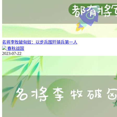
名将李牧破匈奴：以步兵围歼骑兵第一人
春秋战国
2023-07-22