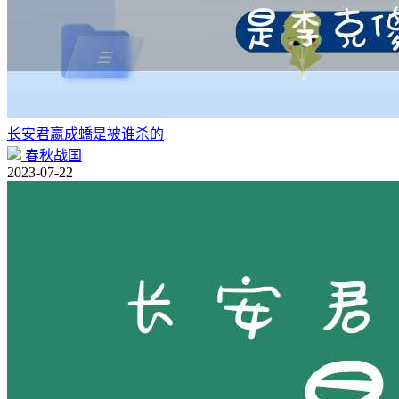
长安君嬴成蟜是被谁杀的
春秋战国
2023-07-22