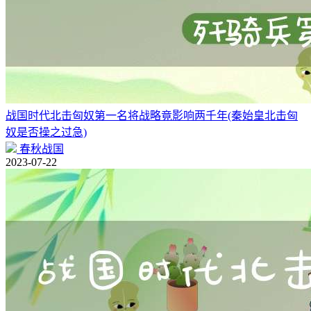
战国时代北击匈奴第一名将战略竟影响两千年(秦始皇北击匈
奴是否操之过急)
春秋战国
2023-07-22