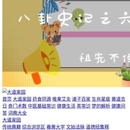
首页
大道家园
药食同源
推拿艾灸
诸子百家
生肖星座
黄道吉
日
奇门术数
中医基础常识
健康生活
茶常识
梦的解析
健康问
答
词典大全
大道家园
传统典籍
综合浏览区
羲黄大学
文始法脉
道德经集释