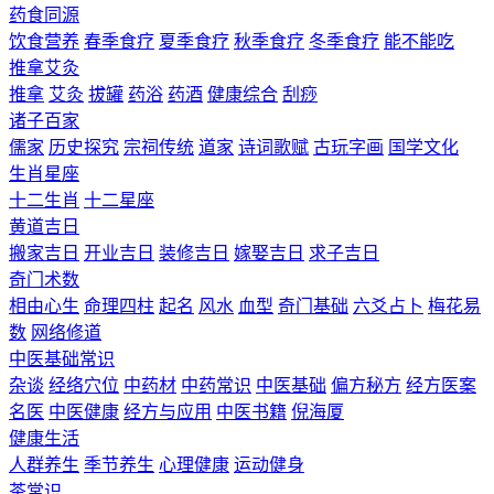
药食同源
饮食营养
春季食疗
夏季食疗
秋季食疗
冬季食疗
能不能吃
推拿艾灸
推拿
艾灸
拔罐
药浴
药酒
健康综合
刮痧
诸子百家
儒家
历史探究
宗祠传统
道家
诗词歌赋
古玩字画
国学文化
生肖星座
十二生肖
十二星座
黄道吉日
搬家吉日
开业吉日
装修吉日
嫁娶吉日
求子吉日
奇门术数
相由心生
命理四柱
起名
风水
血型
奇门基础
六爻占卜
梅花易
数
网络修道
中医基础常识
杂谈
经络穴位
中药材
中药常识
中医基础
偏方秘方
经方医案
名医
中医健康
经方与应用
中医书籍
倪海厦
健康生活
人群养生
季节养生
心理健康
运动健身
茶常识