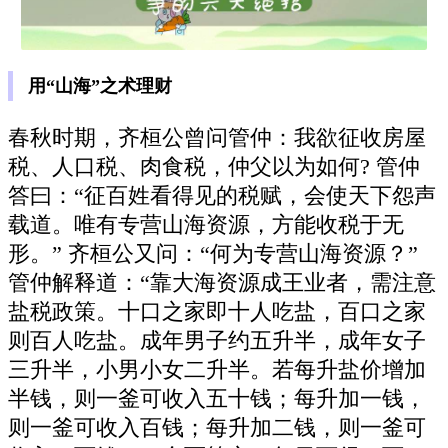
用“山海”之术理财
春秋时期，齐桓公曾问管仲：我欲征收房屋
税、人口税、肉食税，仲父以为如何? 管仲
答曰：“征百姓看得见的税赋，会使天下怨声
载道。唯有专营山海资源，方能收税于无
形。” 齐桓公又问：“何为专营山海资源？”
管仲解释道：“靠大海资源成王业者，需注意
盐税政策。十口之家即十人吃盐，百口之家
则百人吃盐。成年男子约五升半，成年女子
三升半，小男小女二升半。若每升盐价增加
半钱，则一釜可收入五十钱；每升加一钱，
则一釜可收入百钱；每升加二钱，则一釜可