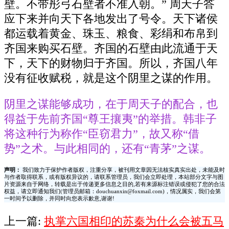
壁。不带彤弓石壁者不准入朝。” 周天子答
应下来并向天下各地发出了号令。天下诸侯
都运载着黄金、珠玉、粮食、彩绢和布帛到
齐国来购买石壁。齐国的石壁由此流通于天
下，天下的财物归于齐国。所以，齐国八年
没有征收赋税，就是这个阴里之谋的作用。
阴里之谋能够成功，在于周天子的配合，也
得益于先前齐国“尊王攘夷”的举措。韩非子
将这种行为称作“臣窃君力”，故又称“借
势”之术。与此相同的，还有“青茅”之谋。
声明：
我们致力于保护作者版权，注重分享，被刊用文章因无法核实真实出处，未能及时
与作者取得联系，或有版权异议的，请联系管理员，我们会立即处理，本站部分文字与图
片资源来自于网络，转载是出于传递更多信息之目的,若有来源标注错误或侵犯了您的合法
权益，请立即通知我们(管理员邮箱：douchuanxin@foxmail.com)，情况属实，我们会第
一时间予以删除，并同时向您表示歉意,谢谢!
上一篇:
执掌六国相印的苏秦为什么会被五马