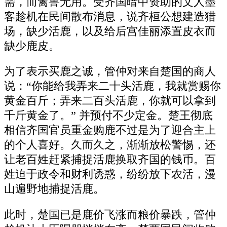
需，而禽兽无用。受齐国暗中资助的文人墨
客趁机在民间散布消息，说齐桓公想建造猎
场，缺少活鹿，以及给后宫佳丽添置皮衣而
缺少鹿皮。
为了表示买鹿之诚，管仲对来自楚国的商人
说：“你能给我弄来二十头活鹿，我就赏赐你
黄金百斤；弄来二百头活鹿，你就可以拿到
千斤黄金了。” 并预付不少定金。楚王彻底
相信齐国官员重金购鹿不过是为了迎合主上
的个人喜好。久而久之，渐渐放松警惕，还
让老百姓赶紧捕捉活鹿换取齐国的钱币。百
姓迫于政令和财利诱惑，纷纷放下农活，漫
山遍野地捕捉活鹿。
此时，楚国已是鹿价飞涨而粮价暴跌，管仲