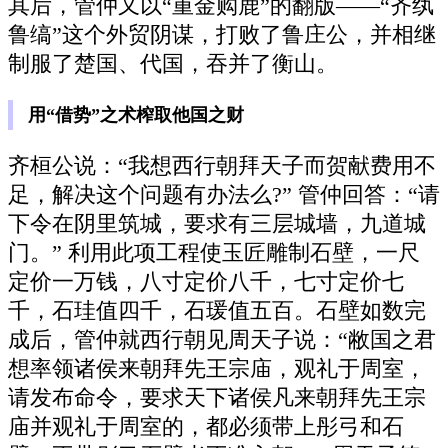
其后，管仲又以“重金购鹿”的翻版——“齐纨
鲁缟”这个外贸阴谋，打败了鲁庄公，并相继
制服了楚国、代国，吞并了衡山。
用“借势”之术榨取他国之财
齐桓公说：“我想西行朝拜天子而贺献费用不
足，解决这个问题有办法么?” 管仲回答：“请
下令在阴里筑城，要求有三层城墙，九道城
门。” 利用此项工程使玉匠雕制石壁，一尺
定价一万钱，八寸定价八千，七寸定价七
千，石珪值四千，石瑗值五百。石壁如数完
成后，管仲就西行朝见周天子说：“敝国之君
想率领诸侯来朝拜先王宗庙，观礼于周室，
请发布命令，要求天下诸侯凡来朝拜先王宗
庙并观礼于周室的，都必须带上彤弓和石