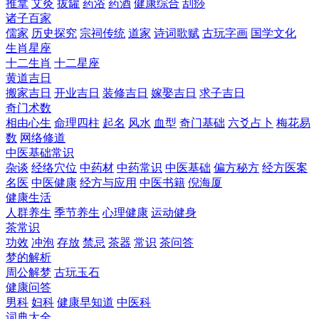
推拿
艾灸
拔罐
药浴
药酒
健康综合
刮痧
诸子百家
儒家
历史探究
宗祠传统
道家
诗词歌赋
古玩字画
国学文化
生肖星座
十二生肖
十二星座
黄道吉日
搬家吉日
开业吉日
装修吉日
嫁娶吉日
求子吉日
奇门术数
相由心生
命理四柱
起名
风水
血型
奇门基础
六爻占卜
梅花易
数
网络修道
中医基础常识
杂谈
经络穴位
中药材
中药常识
中医基础
偏方秘方
经方医案
名医
中医健康
经方与应用
中医书籍
倪海厦
健康生活
人群养生
季节养生
心理健康
运动健身
茶常识
功效
冲泡
存放
禁忌
茶器
常识
茶问答
梦的解析
周公解梦
古玩玉石
健康问答
男科
妇科
健康早知道
中医科
词典大全