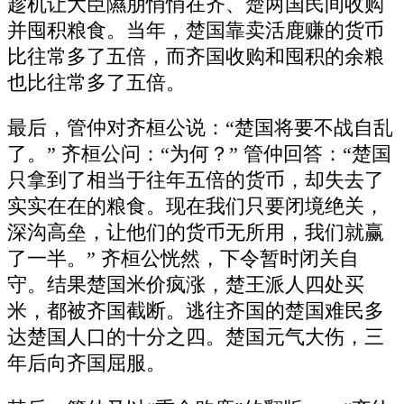
趁机让大臣隰朋悄悄在齐、楚两国民间收购
并囤积粮食。当年，楚国靠卖活鹿赚的货币
比往常多了五倍，而齐国收购和囤积的余粮
也比往常多了五倍。
最后，管仲对齐桓公说：“楚国将要不战自乱
了。” 齐桓公问：“为何？” 管仲回答：“楚国
只拿到了相当于往年五倍的货币，却失去了
实实在在的粮食。现在我们只要闭境绝关，
深沟高垒，让他们的货币无所用，我们就赢
了一半。” 齐桓公恍然，下令暂时闭关自
守。结果楚国米价疯涨，楚王派人四处买
米，都被齐国截断。逃往齐国的楚国难民多
达楚国人口的十分之四。楚国元气大伤，三
年后向齐国屈服。