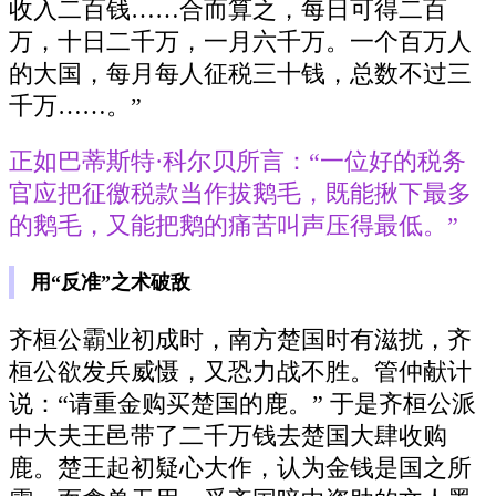
收入二百钱……合而算之，每日可得二百
万，十日二千万，一月六千万。一个百万人
的大国，每月每人征税三十钱，总数不过三
千万……。”
正如巴蒂斯特·科尔贝所言：“一位好的税务
官应把征徼税款当作拔鹅毛，既能揪下最多
的鹅毛，又能把鹅的痛苦叫声压得最低。”
用“反准”之术破敌
齐桓公霸业初成时，南方楚国时有滋扰，齐
桓公欲发兵威慑，又恐力战不胜。管仲献计
说：“请重金购买楚国的鹿。” 于是齐桓公派
中大夫王邑带了二千万钱去楚国大肆收购
鹿。楚王起初疑心大作，认为金钱是国之所