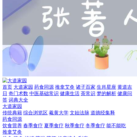
首页
大道家园
药食同源
推拿艾灸
诸子百家
生肖星座
黄道吉
日
奇门术数
中医基础常识
健康生活
茶常识
梦的解析
健康问
答
词典大全
大道家园
传统典籍
综合浏览区
羲黄大学
文始法脉
道德经集释
药食同源
饮食营养
春季食疗
夏季食疗
秋季食疗
冬季食疗
能不能吃
推拿艾灸