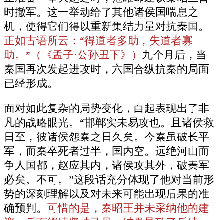
时撤军。这一举动给了其他诸侯国喘息之
机，使得它们得以重新集结力量对抗秦国。
正如古语所云：“得道者多助，失道者寡
助。”（《孟子·公孙丑下》）
九个月后，当
秦国再次发起进攻时，六国合纵抗秦的局面
已经形成。
面对如此复杂的局势变化，白起表现出了非
凡的战略眼光。“邯郸实未易攻也。且诸侯救
日至，彼诸侯怨秦之日久矣。今秦虽破长平
军，而秦卒死者过半，国内空。远绝河山而
争人国都，赵应其内，诸侯攻其外，破秦军
必矣。不可。”这段话充分体现了他对当前形
势的深刻理解以及对未来可能出现后果的准
确预判。
可惜的是，秦昭王并未采纳他的建