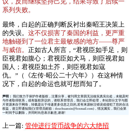
议，反而继续坚持己见，结果导致了后续一
系列失败。
最终，白起的正确判断反衬出秦昭王决策上
的失误。
这不仅损害了秦国的利益，更严重
地触碰到了一位君主最敏感的地方——尊严
与威信。
正如古人所言，“君视臣如手足，则
臣视君如腹心；君视臣如犬马，则臣视君如
国人；君视臣如土芥，则臣视君如寇
仇。”（《左传·昭公二十六年》）在这种情
况下，白起的命运也就可想而知了。
声明：
我们致力于保护作者版权，注重分享，被刊用文章因无法核实真实出处，未能及时
与作者取得联系，或有版权异议的，请联系管理员，我们会立即处理，本站部分文字与图
片资源来自于网络，转载是出于传递更多信息之目的,若有来源标注错误或侵犯了您的合法
权益，请立即通知我们(管理员邮箱：douchuanxin@foxmail.com)，情况属实，我们会第
一时间予以删除，并同时向您表示歉意,谢谢!
上一篇:
管仲进行货币战争的六大绝招