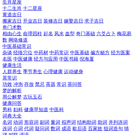
生肖星座
十二生肖
十二星座
黄道吉日
搬家吉日
开业吉日
装修吉日
嫁娶吉日
求子吉日
奇门术数
相由心生
命理四柱
起名
风水
血型
奇门基础
六爻占卜
梅花易
数
网络修道
中医基础常识
杂谈
经络穴位
中药材
中药常识
中医基础
偏方秘方
经方医案
名医
中医健康
经方与应用
中医书籍
倪海厦
健康生活
人群养生
季节养生
心理健康
运动健身
茶常识
功效
冲泡
存放
禁忌
茶器
常识
茶问答
梦的解析
周公解梦
古玩玉石
健康问答
男科
妇科
健康早知道
中医科
词典大全
名词
动词
形容词
副词
量词
拟声词
结构助词
助词
并列连词
连词
介词
代词
疑问词
数词
成语
歇后语
百家姓
组词造句
猜
谜
对联
谚语