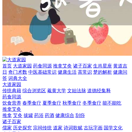
首页
大道家园
药食同源
推拿艾灸
诸子百家
生肖星座
黄道吉
日
奇门术数
中医基础常识
健康生活
茶常识
梦的解析
健康问
答
词典大全
大道家园
传统典籍
综合浏览区
羲黄大学
文始法脉
道德经集释
药食同源
饮食营养
春季食疗
夏季食疗
秋季食疗
冬季食疗
能不能吃
推拿艾灸
推拿
艾灸
拔罐
药浴
药酒
健康综合
刮痧
诸子百家
儒家
历史探究
宗祠传统
道家
诗词歌赋
古玩字画
国学文化