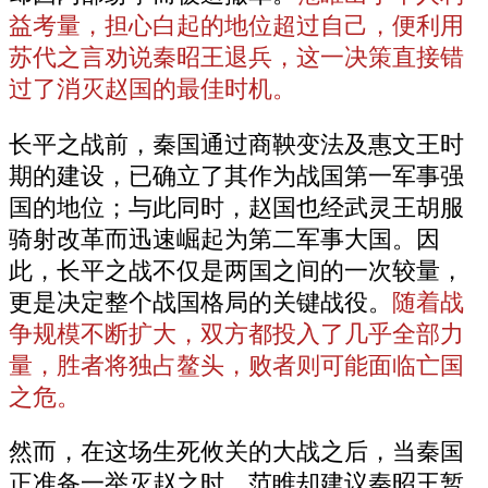
益考量，担心白起的地位超过自己，便利用
苏代之言劝说秦昭王退兵，这一决策直接错
过了消灭赵国的最佳时机。
长平之战前，秦国通过商鞅变法及惠文王时
期的建设，已确立了其作为战国第一军事强
国的地位；与此同时，赵国也经武灵王胡服
骑射改革而迅速崛起为第二军事大国。因
此，长平之战不仅是两国之间的一次较量，
更是决定整个战国格局的关键战役。
随着战
争规模不断扩大，双方都投入了几乎全部力
量，胜者将独占鳌头，败者则可能面临亡国
之危。
然而，在这场生死攸关的大战之后，当秦国
正准备一举灭赵之时，范睢却建议秦昭王暂