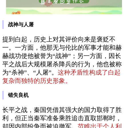
战神与人屠
提到白起，历史上对其评价向来是褒贬不
一。一方面，他那无与伦比的军事才能和赫
赫战功使他被誉为“战神”；另一方面，因长
平之战后大规模屠杀降兵的行为，他也被称
为“杀神”、“人屠”。
这种矛盾性构成了白起
复杂而独特的历史形象。
错失良机
长平之战，秦国凭借其强大的国力取得了胜
利，但正当秦军准备乘胜追击直取邯郸时，
却因内部纷争而被迫撤军。
范睢出于个人利