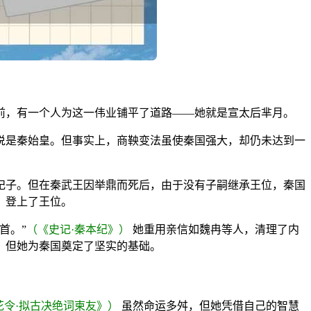
前，有一个人为这一伟业铺平了道路——她就是宣太后芈月。
说是秦始皇。但事实上，商鞅变法虽使秦国强大，却仍未达到一
妃子。但在秦武王因举鼎而死后，由于没有子嗣继承王位，秦国
）登上了王位。
首。”
（《史记·秦本纪》）
她重用亲信如魏冉等人，清理了内
，但她为秦国奠定了坚实的基础。
花令·拟古决绝词柬友》）
虽然命运多舛，但她凭借自己的智慧