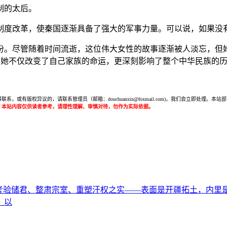
制的太后。
制度改革，使秦国逐渐具备了强大的军事力量。可以说，如果没
份。尽管随着时间流逝，这位伟大女性的故事逐渐被人淡忘，但
她不仅改变了自己家族的命运，更深刻影响了整个中华民族的
或有版权异议的，请联系管理员（邮箱：douchuanxin@foxmail.com)，我们会立即处
：本站内容仅供读者参考，请理性理解、审慎对待，勿作为实际依据。
储君、整肃宗室、重塑汗权之实——表面是开疆拓土，内里是一场精
、以