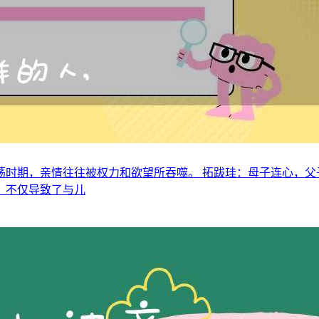
时期，亲情往往被权力和欲望所吞噬。 拓跋珪：母子连心，父
，不仅导致了与儿