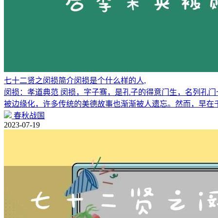
七十二贤之闵损简介闵损是个什么样的人,
闵损：孝道典范 闵损，字子骞，是孔子的得意门生，名列孔门
被边缘化，许多传统的美德故事也渐渐被人遗忘。然而，早在
春秋战国
2023-07-19