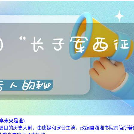
李未央是谁)
受瞩目的历史大剧，由唐嫣和罗晋主演，改编自潇湘书院秦简所著