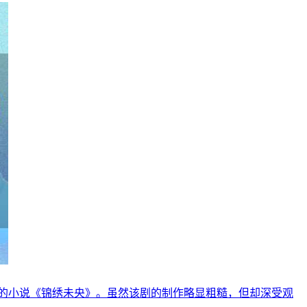
的小说《锦绣未央》。虽然该剧的制作略显粗糙，但却深受观