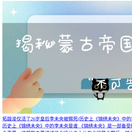
拓跋浚仅活了26岁皇后李未央被赐死(历史上《锦绣未央》中的
历史上《锦绣未央》中的李未央是谁 《锦绣未央》是一部备