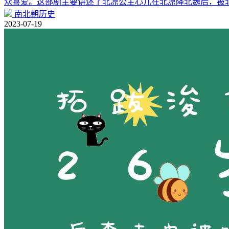
众喜爱。这部剧主要讲述了北凉公主心儿在北凉降北魏后，被
南北朝历史
2023-07-19