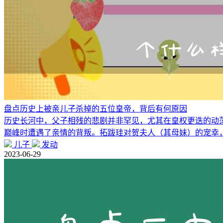
盘点历史上被亲儿子杀掉的五位皇帝，背后有何原因
历史长河中，父子相残的悲剧并非罕见，尤其在皇权更迭的动荡
巅峰时遭遇了亲情的背叛。拓跋珪对贺夫人（其母妹）的宠幸
儿子
发动
2023-06-29