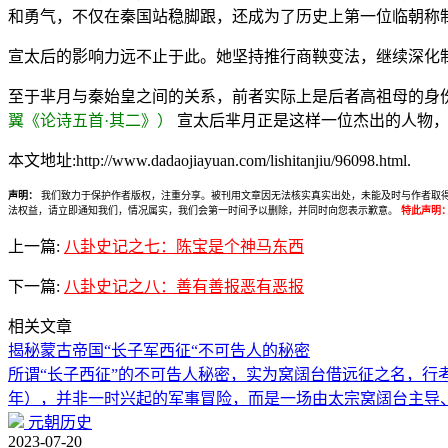
和勇气，不仅在秦国站稳脚跟，还成为了历史上第一位临朝称
宣太后的影响力远不止于此。她坚持推行商鞅变法，继续深化
至于芈月与秦始皇之间的关系，前者实际上是后者高祖母的身
翼《论诗五首·其二》）
宣太后芈月正是这样一位杰出的人物，
本文地址:http://www.dadaojiayuan.com/lishitanjiu/96098.html.
声明：
我们致力于保护作者版权，注重分享。被刊用文章因无法核实真实出处，未能及时与作者取得联系，
法权益，请立即通知我们，情况属实，我们会第一时间予以删除，并同时向您表示歉意。
特此声明
上一篇:
八卦史记之七：陈宝是个神马东西
下一篇:
八卦史记之八：善有善报恶有恶报
相关文章
揭秘蒙古帝国“长子军西征“不可告人的秘密
所谓“长子西征”的不可告人秘密，实为窝阔台借远征之名，行考验
年），并非一时兴起的军事冒险，而是一场由太宗窝阔台主导
元朝历史
2023-07-20