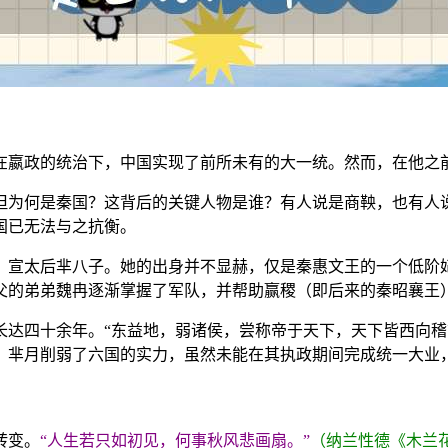
在嬴政的统治下，中国实现了前所未有的大一统。然而，在他之
但为何是秦国？这背后的关键人物是谁？有人说是商鞅，也有人
国已无法与之抗衡。
、宣太后芈八子。她的出身并不显赫，仅是秦惠文王的一个低阶
父的弟弟魏冉逐渐掌握了军队，并帮助赢稷（即后来的秦昭襄王
达四十余年。“东益地，弱诸侯，尝称帝于天下，天下皆西向稽
，芈月削弱了六国的实力，虽然未能在其执政期间完成统一大业
转变。
“人生若只如初见，何事秋风悲画扇。”
（纳兰性德《木兰