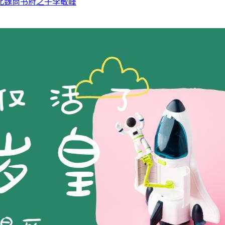
北魏尚书府之子李敏峰