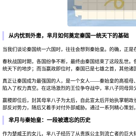
从内忧到外患，芈月如何奠定秦国一统天下的基础
当我们谈论秦国统一六国时，往往会想到秦始皇。的确，正是
春秋战国时期，各国纷争不断，最终由秦国结束了这段乱世。
统天下的地步；而当嬴政即位时，秦国已是七雄之首，其他诸
真正让秦国成为最强国的人，是一个女人——秦始皇的高祖母
陷入了权力真空。在这场激烈的王位争夺战中，芈八子同母异
赢稷即位后，封其母芈八子为太后，自此宣太后开始执掌朝政长
部反对势力，随后又着手对付外部威胁。通过一系列精心策划
芈月与秦始皇：一段被遗忘的历史
作为楚威王的女儿，芈八子经历了从贵族公主到流亡者的巨大