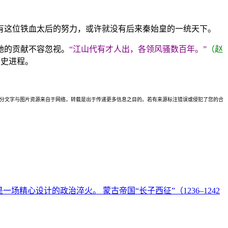
有这位铁血太后的努力，或许就没有后来秦始皇的一统天下。
她的贡献不容忽视。
“江山代有才人出，各领风骚数百年。”
（赵
历史进程。
理。本站部分文字与图片资源来自于网络，转载是出于传递更多信息之目的。若有来源标注错误或侵犯了您的合
心设计的政治淬火。 蒙古帝国“长子西征”（1236–1242