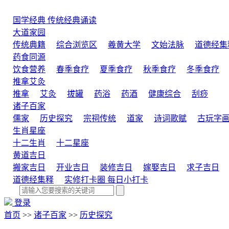
国学经典
传统经典诵读
大道家园
传统典籍
综合浏览区
羲黄大学
文始法脉
道德经集
药食同源
饮食营养
春季食疗
夏季食疗
秋季食疗
冬季食疗
推拿艾灸
推拿
艾灸
拔罐
药浴
药酒
健康综合
刮痧
诸子百家
儒家
历史探究
宗祠传统
道家
诗词歌赋
古玩字
生肖星座
十二生肖
十二星座
黄道吉日
搬家吉日
开业吉日
装修吉日
嫁娶吉日
求子吉日
道德经集释
实修打卡圈
每日小打卡
登录
首页
>>
诸子百家
>>
历史探究