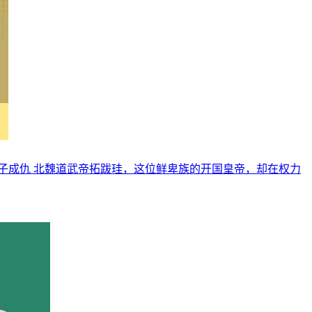
子成仇 北魏道武帝拓跋珪，这位鲜卑族的开国皇帝，却在权力