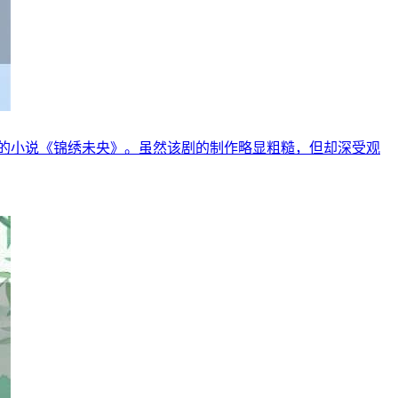
的小说《锦绣未央》。虽然该剧的制作略显粗糙，但却深受观