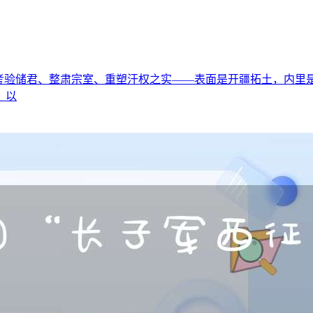
储君、整肃宗室、重塑汗权之实——表面是开疆拓土，内里是一场精
、以