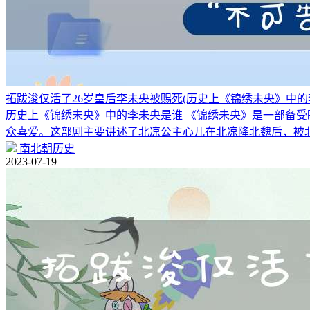
拓跋浚仅活了26岁皇后李未央被赐死(历史上《锦绣未央》中的
历史上《锦绣未央》中的李未央是谁 《锦绣未央》是一部备
众喜爱。这部剧主要讲述了北凉公主心儿在北凉降北魏后，被
南北朝历史
2023-07-19