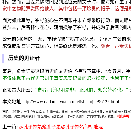
杼。然而，当姜光偶然间见到这位美丽女子时，便对她产生了
家中之物随意赏赐给他人，其中包括一顶珍贵的帽子，这便是所
面对如此羞辱，崔杼虽心生不满却并未立即采取行动，而是暗
监贾举，后者怀恨在心，转而投靠了崔杼，并成为了后者的眼
公元前548年的一天，崔杼假装生病在家休息，引诱齐庄公前
求饶或发誓等方式保命，但最终还是难逃一死。
随着一声箭矢
历史的见证者
事后，负责记录这段历史的太史伯坚持写下真相：“夏五月，
不仅体现了古代史官对于事实忠实记录的职业操守，也留下了“
正如古人所云：
“史者，所以明是非，正风俗，知兴替者也。”
本文地址:http://www.dadaojiayuan.com/lishitanjiu/96122.html.
声明：
我们致力于保护作者版权，注重分享。被刊用文章因无法核实真实出处，未能及时与作者取得联系，
法权益，请立即通知我们，情况属实，我们会第一时间予以删除，并同时向您表示歉意。
特此声明
上一篇:
从孔子择婿窥孔子思想孔子择婿的标准是···