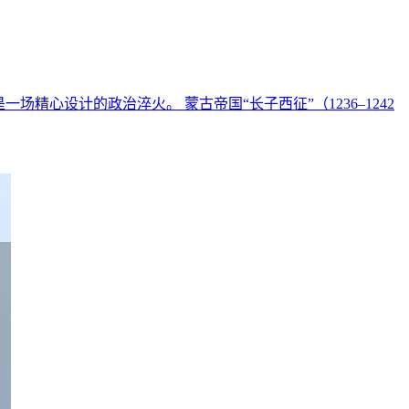
心设计的政治淬火。 蒙古帝国“长子西征”（1236–1242