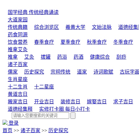
国学经典
传统经典诵读
大道家园
传统典籍
综合浏览区
羲黄大学
文始法脉
道德经集
药食同源
饮食营养
春季食疗
夏季食疗
秋季食疗
冬季食疗
推拿艾灸
推拿
艾灸
拔罐
药浴
药酒
健康综合
刮痧
诸子百家
儒家
历史探究
宗祠传统
道家
诗词歌赋
古玩字
生肖星座
十二生肖
十二星座
黄道吉日
搬家吉日
开业吉日
装修吉日
嫁娶吉日
求子吉日
道德经集释
实修打卡圈
每日小打卡
登录
首页
>>
诸子百家
>>
历史探究