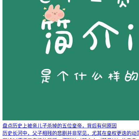
盘点历史上被亲儿子杀掉的五位皇帝，背后有何原因
历史长河中，父子相残的悲剧并非罕见，尤其在皇权更迭的动荡