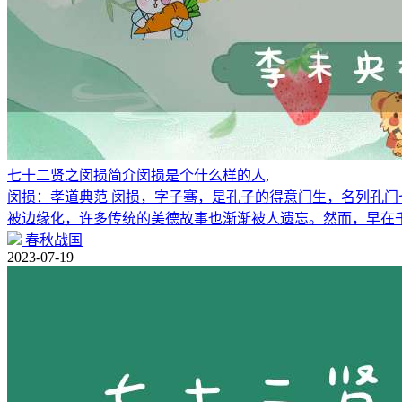
七十二贤之闵损简介闵损是个什么样的人,
闵损：孝道典范 闵损，字子骞，是孔子的得意门生，名列孔门
被边缘化，许多传统的美德故事也渐渐被人遗忘。然而，早在
春秋战国
2023-07-19