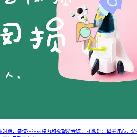
时期，亲情往往被权力和欲望所吞噬。 拓跋珪：母子连心，父