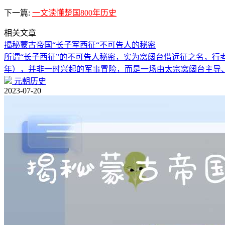
下一篇:
一文读懂楚国800年历史
相关文章
揭秘蒙古帝国“长子军西征“不可告人的秘密
所谓“长子西征”的不可告人秘密，实为窝阔台借远征之名，行考验
年），并非一时兴起的军事冒险，而是一场由太宗窝阔台主导
元朝历史
2023-07-20