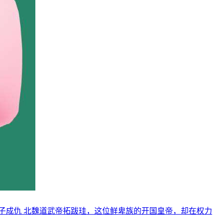
子成仇 北魏道武帝拓跋珪，这位鲜卑族的开国皇帝，却在权力