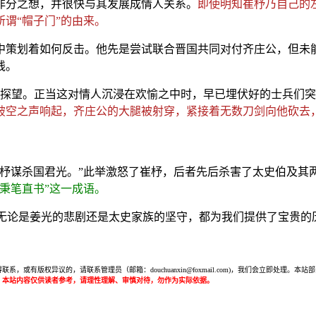
非分之想，并很快与其发展成情人关系。
即使明知崔杼乃自己的
谓“帽子门”的由来。
中策划着如何反击。他先是尝试联合晋国共同对付齐庄公，但未
线。
来探望。正当这对情人沉浸在欢愉之中时，早已埋伏好的士兵们
破空之声响起，齐庄公的大腿被射穿，紧接着无数刀剑向他砍去
崔杼谋杀国君光。”此举激怒了崔杼，后者先后杀害了太史伯及其
秉笔直书”这一成语。
无论是姜光的悲剧还是太史家族的坚守，都为我们提供了宝贵的
或有版权异议的，请联系管理员（邮箱：douchuanxin@foxmail.com)，我们会立即处
：本站内容仅供读者参考，请理性理解、审慎对待，勿作为实际依据。