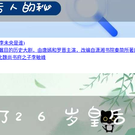
李未央是谁)
受瞩目的历史大剧，由唐嫣和罗晋主演，改编自潇湘书院秦简所著
北魏尚书府之子李敏峰