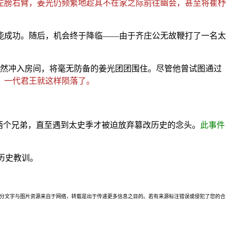
左膀右臂，姜光仍频繁地趁其不在家之际前往幽会，甚至将崔杼
能成功。随后，机会终于降临——由于齐庄公无故鞭打了一名太
突然冲入房间，将毫无防备的姜光团团围住。尽管他曾试图通过
，一代君王就这样陨落了。
两个兄弟，直至遇到太史季才被迫放弃篡改历史的念头。
此事件
历史教训。
理。本站部分文字与图片资源来自于网络，转载是出于传递更多信息之目的。若有来源标注错误或侵犯了您的合