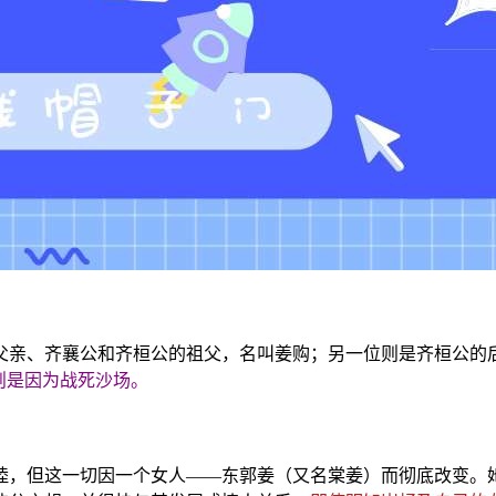
父亲、齐襄公和齐桓公的祖父，名叫姜购；另一位则是齐桓公的后
则是因为战死沙场。
睦，但这一切因一个女人——东郭姜（又名棠姜）而彻底改变。