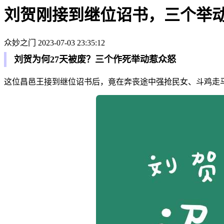
刘贺刚接到继位诏书，三个举动
众妙之门
2023-07-03 23:35:12
刘贺为何27天被废？三个作死举动惹众怒
这位昌邑王接到继位诏书后，竟在奔丧途中强抢民女、斗鸡走马