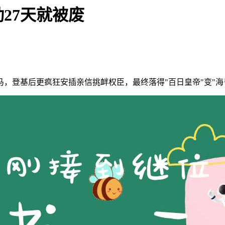
27天就被废
，登基后更疯狂安插亲信挑衅权臣，最终落得"百日皇帝"变"海