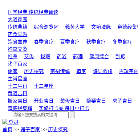
国学经典
传统经典诵读
大道家园
传统典籍
综合浏览区
羲黄大学
文始法脉
道德经集
药食同源
饮食营养
春季食疗
夏季食疗
秋季食疗
冬季食疗
推拿艾灸
推拿
艾灸
拔罐
药浴
药酒
健康综合
刮痧
诸子百家
儒家
历史探究
宗祠传统
道家
诗词歌赋
古玩字
生肖星座
十二生肖
十二星座
黄道吉日
搬家吉日
开业吉日
装修吉日
嫁娶吉日
求子吉日
道德经集释
实修打卡圈
每日小打卡
登录
首页
>>
诸子百家
>>
历史探究