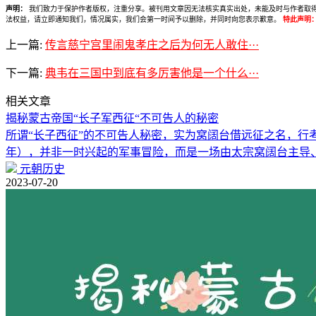
声明：
我们致力于保护作者版权，注重分享。被刊用文章因无法核实真实出处，未能及时与作者取得联系，
法权益，请立即通知我们，情况属实，我们会第一时间予以删除，并同时向您表示歉意。
特此声明
上一篇:
传言慈宁宫里闹鬼孝庄之后为何无人敢住···
下一篇:
典韦在三国中到底有多厉害他是一个什么···
相关文章
揭秘蒙古帝国“长子军西征“不可告人的秘密
所谓“长子西征”的不可告人秘密，实为窝阔台借远征之名，行考验
年），并非一时兴起的军事冒险，而是一场由太宗窝阔台主导
元朝历史
2023-07-20