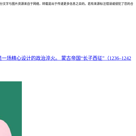
理。本站部分文字与图片资源来自于网络，转载是出于传递更多信息之目的。若有来源标注错误或侵犯了您的合
心设计的政治淬火。 蒙古帝国“长子西征”（1236–1242