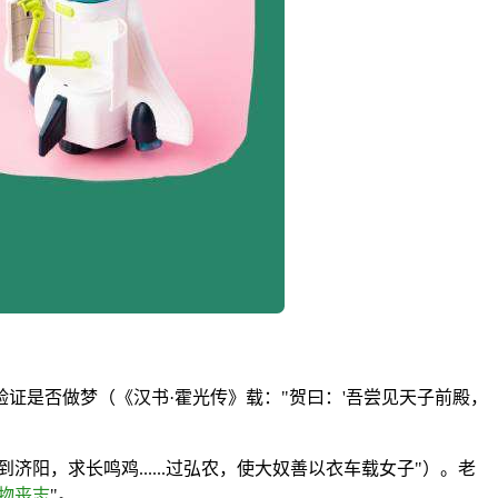
证是否做梦（《汉书·霍光传》载："贺曰：'吾尝见天子前殿，
，求长鸣鸡......过弘农，使大奴善以衣车载女子"）。老
物丧志
"。