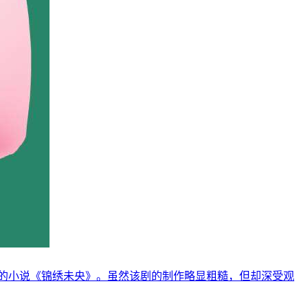
的小说《锦绣未央》。虽然该剧的制作略显粗糙，但却深受观