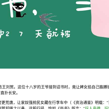
王刘贺。这位十八岁的王爷接到诏书时，竟让婢女掐自己胳膊验
奔直扑长安。
更荒唐，让家奴强抢民女藏在行李车中（《资治通鉴》明载："到济阳
刘贺却嗤之以鼻。这般行径，恰如《尚书》所言："
玩人丧德，玩