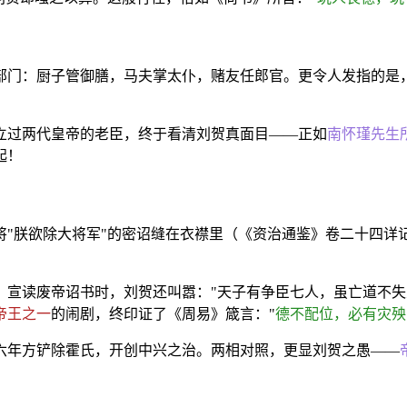
部门：厨子管御膳，马夫掌太仆，赌友任郎官。更令人发指的是
立过两代皇帝的老臣，终于看清刘贺真面目——正如
南怀瑾先生
起！
将"朕欲除大将军"的密诏缝在衣襟里（《资治通鉴》卷二十四详
宣读废帝诏书时，刘贺还叫嚣："天子有争臣七人，虽亡道不失天
帝王之一
的闹剧，终印证了《周易》箴言："
德不配位，必有灾殃
六年方铲除霍氏，开创中兴之治。两相对照，更显刘贺之愚——