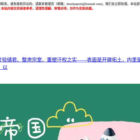
或有版权异议的，请联系管理员（邮箱：douchuanxin@foxmail.com)，我们会立即处
：本站内容仅供读者参考，请理性理解、审慎对待，勿作为实际依据。
储君、整肃宗室、重塑汗权之实——表面是开疆拓土，内里是一场精
、以