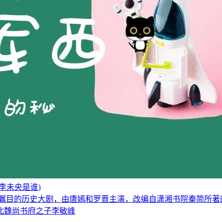
李未央是谁)
受瞩目的历史大剧，由唐嫣和罗晋主演，改编自潇湘书院秦简所著
北魏尚书府之子李敏峰