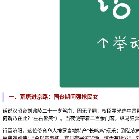
一、荒唐进京路：国丧期间强抢民女
话说汉昭帝刘弗陵二十一岁驾崩，因无子嗣，权臣霍光选中昌邑
何谓乃在此？'左右皆笑"）。当夜便带着二百余门客，纵马狂
行至济阳，这位爷竟命人搜罗当地特产"长鸣鸡"玩乐；到弘农时
臣龚遂跪谏："今以丧事征，宜日夜哭泣悲恸，慎毋有所发"，