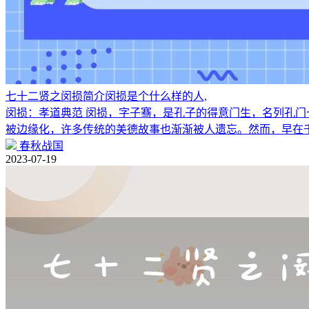
七十二贤之闵损简介闵损是个什么样的人,
闵损：孝道典范 闵损，字子骞，是孔子的得意门生，名列孔门
被边缘化，许多传统的美德故事也渐渐被人遗忘。然而，早在
春秋战国
2023-07-19