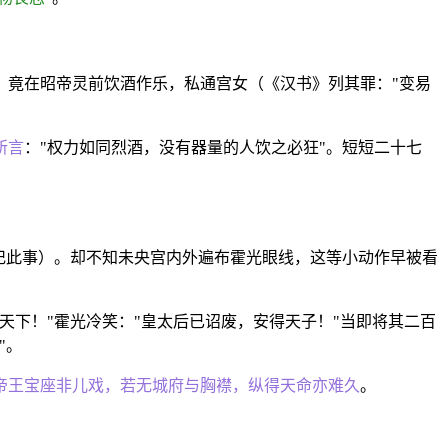
，竟在昭帝灵前饮酒作乐，私通宫女（《汉书》列其罪："变易
所言
："权力如同烈酒，没有器量的人饮之必狂"。短短二十七
记此事）。却不知未央宫内外遍布霍光眼线，这等小动作早被看
下！"霍光冷笑："皇太后已诏废，安得天子！"当即将其二百
"。
帝王宝座非儿戏，若无城府与胸襟，纵得天命亦难久
。