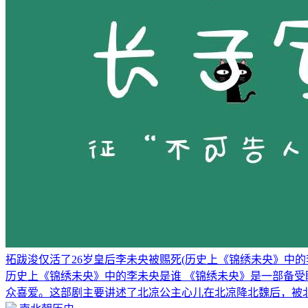
拓跋浚仅活了26岁皇后李未央被赐死(历史上《锦绣未央》中的
历史上《锦绣未央》中的李未央是谁 《锦绣未央》是一部备
众喜爱。这部剧主要讲述了北凉公主心儿在北凉降北魏后，被