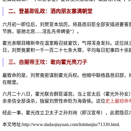
二、登基即乱政：酒肉朋友塞满朝堂
六月初一即位后，刘贺变本加厉。将昌邑旧臣全部安插进要害
节旄，驱驰北宫......淫乱先帝婢妾"）。
霍光亲眼目睹新帝在温室殿召妓宴饮，气得浑身发抖。这位扶
日，刘贺竟累积一千一百二十七条大罪，平均每日犯事四十余
三、自掘帝王坟：敢向霍光亮刀子
最致命的是，刘贺竟密谋削霍光兵权。他暗中联络昌邑旧部，
在眼里。
六月二十八日，霍光联合群臣逼宫。当上官太后（霍光外孙女）
余亲信全部诛杀，独留刘贺性命贬为海昏侯。这位
史上最短命
经此一事，霍光改立卫太子之孙刘询（即汉宣帝），此君隐忍
本文地址:http://www.dadaojiayuan.com/lishitanjiu/71339.html.