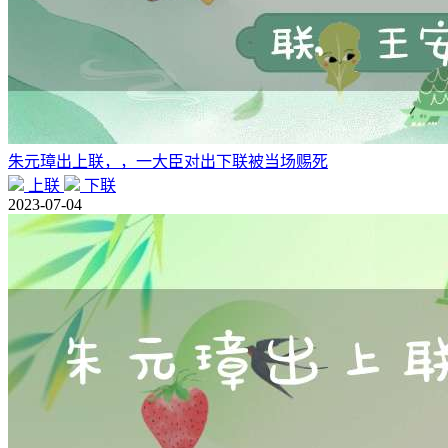
朱元璋出上联，，一大臣对出下联被当场赐死
上联
下联
2023-07-04