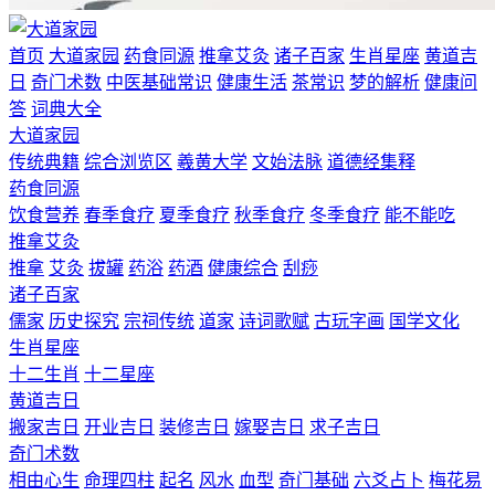
首页
大道家园
药食同源
推拿艾灸
诸子百家
生肖星座
黄道吉
日
奇门术数
中医基础常识
健康生活
茶常识
梦的解析
健康问
答
词典大全
大道家园
传统典籍
综合浏览区
羲黄大学
文始法脉
道德经集释
药食同源
饮食营养
春季食疗
夏季食疗
秋季食疗
冬季食疗
能不能吃
推拿艾灸
推拿
艾灸
拔罐
药浴
药酒
健康综合
刮痧
诸子百家
儒家
历史探究
宗祠传统
道家
诗词歌赋
古玩字画
国学文化
生肖星座
十二生肖
十二星座
黄道吉日
搬家吉日
开业吉日
装修吉日
嫁娶吉日
求子吉日
奇门术数
相由心生
命理四柱
起名
风水
血型
奇门基础
六爻占卜
梅花易