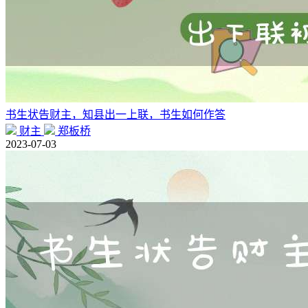
书生状告财主，知县出一上联，书生如何作答
财主
郑板桥
2023-07-03