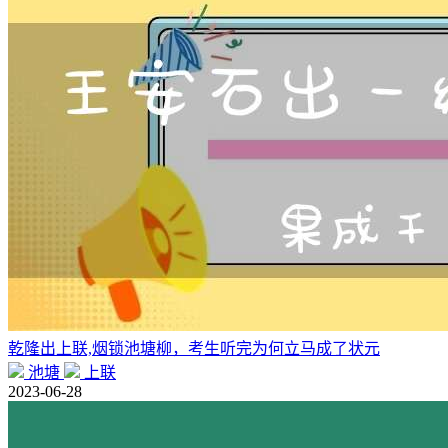
乾隆出上联,烟锁池塘柳，考生听完为何立马成了状元
池塘
上联
2023-06-28