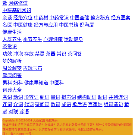
数
网络修道
中医基础常识
杂谈
经络穴位
中药材
中药常识
中医基础
偏方秘方
经方医案
名医
中医健康
经方与应用
中医书籍
倪海厦
健康生活
人群养生
季节养生
心理健康
运动健身
茶常识
功效
冲泡
存放
禁忌
茶器
常识
茶问答
梦的解析
周公解梦
古玩玉石
健康问答
男科
妇科
健康早知道
中医科
词典大全
名词
动词
形容词
副词
量词
拟声词
结构助词
助词
并列连词
连词
介词
代词
疑问词
数词
成语
歇后语
百家姓
组词造句
猜
谜
对联
谚语
Copyright © 2023-2024 大道家园 版权所有
身体不适时请至正规医院就诊！勿延误！站内信息时效及准确性不足！部分文章及资料为作者提供
或网友推荐收集整理而来，仅供爱好者学习和研究使用，版权归原作者所有。
陕ICP备2022010374号-1