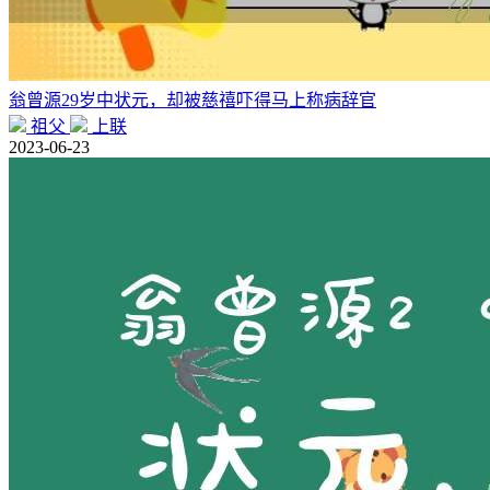
翁曾源29岁中状元，却被慈禧吓得马上称病辞官
祖父
上联
2023-06-23