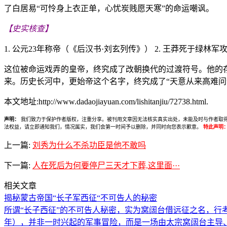
了白居易“可怜身上衣正单，心忧炭贱愿天寒”的命运嘲讽。
【史实核查】
1. 公元23年称帝（《后汉书·刘玄列传》） 2. 王莽死于绿林
这位被命运戏弄的皇帝，终究成了改朝换代的过渡符号。他的
来。历史长河中，更始帝这个名字，终究成了“天意从来高难问
本文地址:http://www.dadaojiayuan.com/lishitanjiu/72738.html.
声明：
我们致力于保护作者版权，注重分享。被刊用文章因无法核实真实出处，未能及时与作者取得联系，
法权益，请立即通知我们，情况属实，我们会第一时间予以删除，并同时向您表示歉意。
特此声明
上一篇:
刘秀为什么不杀功臣是他不敢吗
下一篇:
人在死后为何要停尸三天才下葬,这里面···
相关文章
揭秘蒙古帝国“长子军西征“不可告人的秘密
所谓“长子西征”的不可告人秘密，实为窝阔台借远征之名，行考验
年），并非一时兴起的军事冒险，而是一场由太宗窝阔台主导