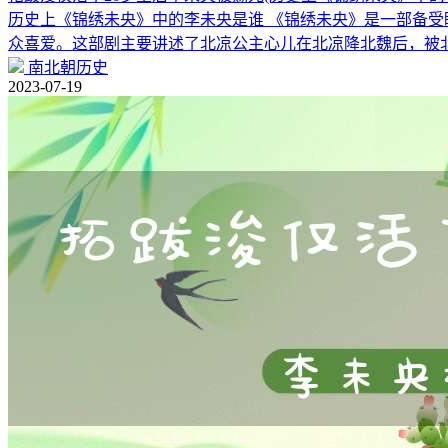
历史上《锦绣未央》中的李未央是谁 《锦绣未央》是一部备
众喜爱。这部剧主要讲述了北凉公主心儿在北凉降北魏后，被
南北朝历史
2023-07-19