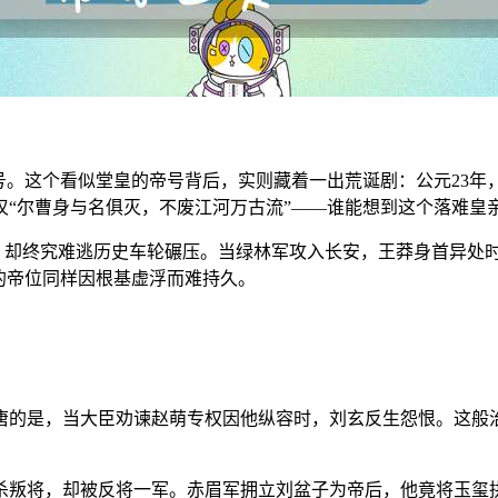
号。这个看似堂皇的帝号背后，实则藏着一出荒诞剧：公元23
叹“尔曹身与名俱灭，不废江河万古流”——谁能想到这个落难皇
光，却终究难逃历史车轮碾压。当绿林军攻入长安，王莽身首异处
的帝位同样因根基虚浮而难持久。
唐的是，当大臣劝谏赵萌专权因他纵容时，刘玄反生怨恨。这般治
杀叛将，却被反将一军。赤眉军拥立刘盆子为帝后，他竟将玉玺