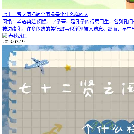
七十二贤之闵损简介闵损是个什么样的人,
闵损：孝道典范 闵损，字子骞，是孔子的得意门生，名列孔门
被边缘化，许多传统的美德故事也渐渐被人遗忘。然而，早在
春秋战国
2023-07-19