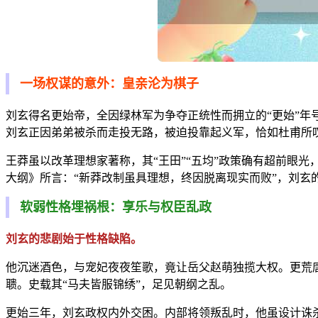
一场权谋的意外：皇亲沦为棋子
刘玄得名更始帝，全因绿林军为争夺正统性而拥立的“更始”年
刘玄正因弟弟被杀而走投无路，被迫投靠起义军，恰如杜甫所
王莽虽以改革理想家著称，其“王田”“五均”政策确有超前眼
大纲》所言：“新莽改制虽具理想，终因脱离现实而败”，刘玄
软弱性格埋祸根：享乐与权臣乱政
刘玄的悲剧始于性格缺陷。
他沉迷酒色，与宠妃夜夜笙歌，竟让岳父赵萌独揽大权。更荒
聩。史载其“马夫皆服锦绣”，足见朝纲之乱。
更始三年，刘玄政权内外交困。内部将领叛乱时，他虽设计诛