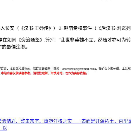
军攻入长安（《汉书·王莽传》） 3. 赵萌专权事件（《后汉书·刘玄
存在如同《资治通鉴》所评：“乱世非英雄不立，然庸才亦可为转
”的最佳注脚。
或有版权异议的，请联系管理员（邮箱：douchuanxin@foxmail.com)，我们会立即处
：本站内容仅供读者参考，请理性理解、审慎对待，勿作为实际依据。
储君、整肃宗室、重塑汗权之实——表面是开疆拓土，内里是一场精
、以