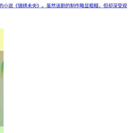
的小说《锦绣未央》。虽然该剧的制作略显粗糙，但却深受观