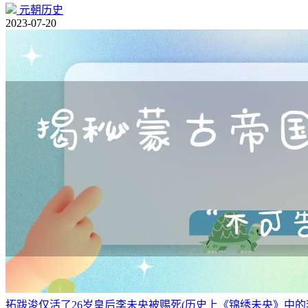
元朝历史
2023-07-20
拓跋浚仅活了26岁皇后李未央被赐死(历史上《锦绣未央》中的