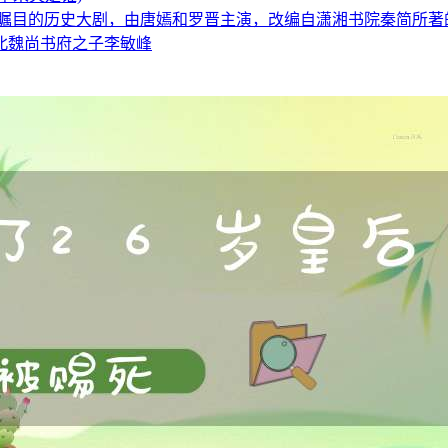
受瞩目的历史大剧，由唐嫣和罗晋主演，改编自潇湘书院秦简所著
北魏尚书府之子李敏峰