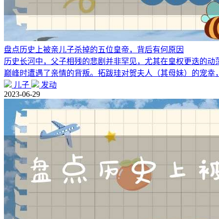
盘点历史上被亲儿子杀掉的五位皇帝，背后有何原因
历史长河中，父子相残的悲剧并非罕见，尤其在皇权更迭的动荡
巅峰时遭遇了亲情的背叛。拓跋珪对贺夫人（其母妹）的宠幸
儿子
发动
2023-06-29