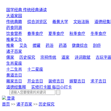
国学经典
传统经典诵读
大道家园
传统典籍
综合浏览区
羲黄大学
文始法脉
道德经集
药食同源
饮食营养
春季食疗
夏季食疗
秋季食疗
冬季食疗
推拿艾灸
推拿
艾灸
拔罐
药浴
药酒
健康综合
刮痧
诸子百家
儒家
历史探究
宗祠传统
道家
诗词歌赋
古玩字
生肖星座
十二生肖
十二星座
黄道吉日
搬家吉日
开业吉日
装修吉日
嫁娶吉日
求子吉日
道德经集释
实修打卡圈
每日小打卡
登录
首页
>>
诸子百家
>>
历史探究