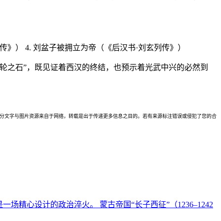
列传》） 4. 刘盆子被拥立为帝（《后汉书·刘玄列传》）
轮之石”，既见证着西汉的终结，也预示着光武中兴的必然到
理。本站部分文字与图片资源来自于网络，转载是出于传递更多信息之目的。若有来源标注错误或侵犯了您的合
心设计的政治淬火。 蒙古帝国“长子西征”（1236–1242