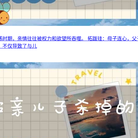
时期，亲情往往被权力和欲望所吞噬。 拓跋珪：母子连心，父
，不仅导致了与儿