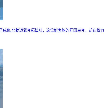
子成仇 北魏道武帝拓跋珪，这位鲜卑族的开国皇帝，却在权力