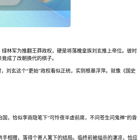
年，绿林军为推翻王莽政权，硬是将落魄皇族刘玄推上帝位。彼时
亲竟成了改朝换代的棋子。
时，刘玄这个“更始”政权看似正统，实则根基浮萍。就像《国史
国，恰似李商隐笔下“可怜夜半虚前席，不问苍生问鬼神”的昏
拱手相赠，落得个寄人篱下的结局。临终前被缢杀的凄凉，恰应