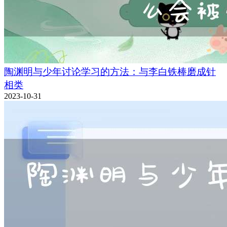
陶渊明与少年讨论学习的方法：与李白铁棒磨成针
相类
2023-10-31