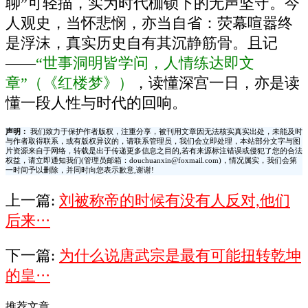
聊”可轻描，实为时代枷锁下的无声坚守。今
人观史，当怀悲悯，亦当自省：荧幕喧嚣终
是浮沫，真实历史自有其沉静筋骨。且记
——
“世事洞明皆学问，人情练达即文
章”（《红楼梦》）
，读懂深宫一日，亦是读
懂一段人性与时代的回响。
声明：
我们致力于保护作者版权，注重分享，被刊用文章因无法核实真实出处，未能及时
与作者取得联系，或有版权异议的，请联系管理员，我们会立即处理，本站部分文字与图
片资源来自于网络，转载是出于传递更多信息之目的,若有来源标注错误或侵犯了您的合法
权益，请立即通知我们(管理员邮箱：douchuanxin@foxmail.com)，情况属实，我们会第
一时间予以删除，并同时向您表示歉意,谢谢!
上一篇:
刘被称帝的时候有没有人反对,他们
后来···
下一篇:
为什么说唐武宗是最有可能扭转乾坤
的皇···
推荐文章