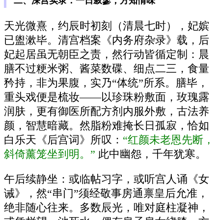
二、深宫实录：一日寂寥，方知情味
天光微熹，约辰时初刻（清晨七时），妃嫔
已盥漱毕。清宫档案《内务府杂录》载，后
妃起居虽无朝臣之责，然行动皆循定制：晨
膳不过粳米粥、酱菜数碟、细点二三，食量
矜持，非为果腹，实乃“体统”所系。膳毕，
重头戏便是梳妆——以珍珠粉敷面，玫瑰露
润肤，更有御医所配方剂内服外敷，古法养
颜，智慧暗藏。然脂粉难掩长日孤寂，恰如
白乐天《后宫词》所叹：
“红颜未老恩先断，
斜倚薰笼坐到明。”
此中幽怨，千年犹寒。
午后续静坐：或临帖习字，或听宫人诵《女
诫》，然“串门”须经敬事房通禀皇后允准，
绝非随心往来。多数辰光，唯对庭柱凝神，