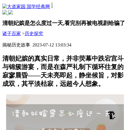
国学经典网
清朝妃嫔是怎么度过一天,看完别再被电视剧给骗了
诸子百家
>
历史探究
揭秘历史故事 2023-07-12 13:03:34
清朝妃嫔的真实日常，并非荧幕中跌宕宫斗
与锦簇游宴，而是在森严礼制下循环往复的
寂寥晨昏——天未亮即起，静坐候旨，对影
成双，其平淡枯寂，远超今人想象。