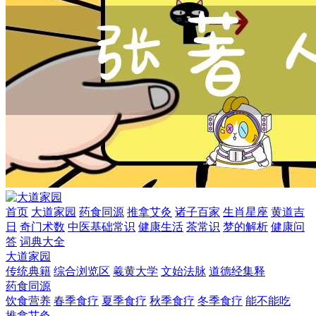
首页
大道家园
药食同源
推拿艾灸
诸子百家
生肖星座
黄道吉
日
奇门术数
中医基础常识
健康生活
茶常识
梦的解析
健康问
答
词典大全
大道家园
传统典籍
综合浏览区
羲黄大学
文始法脉
道德经集释
药食同源
饮食营养
春季食疗
夏季食疗
秋季食疗
冬季食疗
能不能吃
推拿艾灸