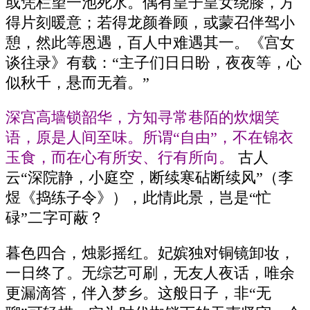
或凭栏望一池死水。偶有皇子皇女绕膝，方
得片刻暖意；若得龙颜眷顾，或蒙召伴驾小
憩，然此等恩遇，百人中难遇其一。《宫女
谈往录》有载：“主子们日日盼，夜夜等，心
似秋千，悬而无着。”
深宫高墙锁韶华，方知寻常巷陌的炊烟笑
语，原是人间至味。所谓“自由”，不在锦衣
玉食，而在心有所安、行有所向。
古人
云“深院静，小庭空，断续寒砧断续风”（李
煜《捣练子令》），此情此景，岂是“忙
碌”二字可蔽？
暮色四合，烛影摇红。妃嫔独对铜镜卸妆，
一日终了。无综艺可刷，无友人夜话，唯余
更漏滴答，伴入梦乡。这般日子，非“无