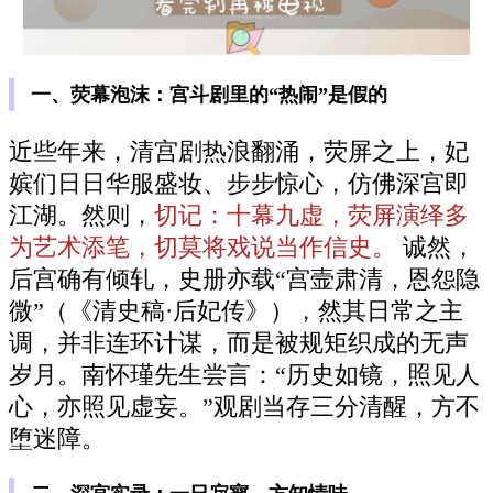
一、荧幕泡沫：宫斗剧里的“热闹”是假的
近些年来，清宫剧热浪翻涌，荧屏之上，妃
嫔们日日华服盛妆、步步惊心，仿佛深宫即
江湖。然则，
切记：十幕九虚，荧屏演绎多
为艺术添笔，切莫将戏说当作信史。
诚然，
后宫确有倾轧，史册亦载“宫壸肃清，恩怨隐
微”（《清史稿·后妃传》），然其日常之主
调，并非连环计谋，而是被规矩织成的无声
岁月。南怀瑾先生尝言：“历史如镜，照见人
心，亦照见虚妄。”观剧当存三分清醒，方不
堕迷障。