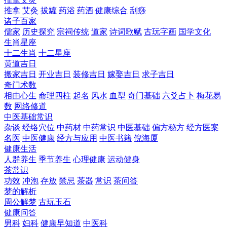
推拿
艾灸
拔罐
药浴
药酒
健康综合
刮痧
诸子百家
儒家
历史探究
宗祠传统
道家
诗词歌赋
古玩字画
国学文化
生肖星座
十二生肖
十二星座
黄道吉日
搬家吉日
开业吉日
装修吉日
嫁娶吉日
求子吉日
奇门术数
相由心生
命理四柱
起名
风水
血型
奇门基础
六爻占卜
梅花易
数
网络修道
中医基础常识
杂谈
经络穴位
中药材
中药常识
中医基础
偏方秘方
经方医案
名医
中医健康
经方与应用
中医书籍
倪海厦
健康生活
人群养生
季节养生
心理健康
运动健身
茶常识
功效
冲泡
存放
禁忌
茶器
常识
茶问答
梦的解析
周公解梦
古玩玉石
健康问答
男科
妇科
健康早知道
中医科