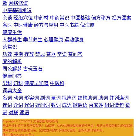
数
网络修道
中医基础常识
杂谈
经络穴位
中药材
中药常识
中医基础
偏方秘方
经方医案
名医
中医健康
经方与应用
中医书籍
倪海厦
健康生活
人群养生
季节养生
心理健康
运动健身
茶常识
功效
冲泡
存放
禁忌
茶器
常识
茶问答
梦的解析
周公解梦
古玩玉石
健康问答
男科
妇科
健康早知道
中医科
词典大全
名词
动词
形容词
副词
量词
拟声词
结构助词
助词
并列连词
连词
介词
代词
疑问词
数词
成语
歇后语
百家姓
组词造句
猜
谜
对联
谚语
Copyright © 2023-2024 大道家园 版权所有
身体不适时请至正规医院就诊！勿延误！站内信息时效及准确性不足！部分文章及资料为作者提供
或网友推荐收集整理而来，仅供爱好者学习和研究使用，版权归原作者所有。
陕ICP备2022010374号-1