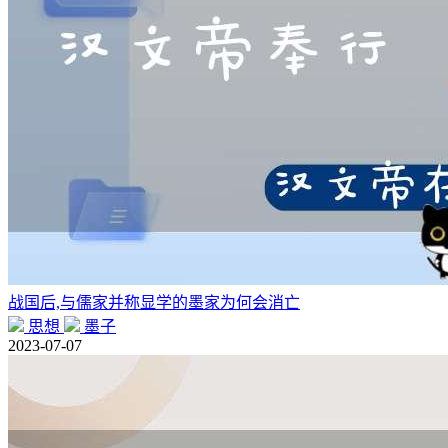
战国后,与儒家并称显学的墨家为何会消亡
思想
墨子
2023-07-07