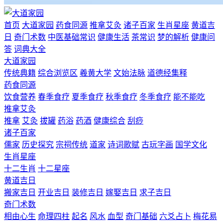
首页
大道家园
药食同源
推拿艾灸
诸子百家
生肖星座
黄道吉
日
奇门术数
中医基础常识
健康生活
茶常识
梦的解析
健康问
答
词典大全
大道家园
传统典籍
综合浏览区
羲黄大学
文始法脉
道德经集释
药食同源
饮食营养
春季食疗
夏季食疗
秋季食疗
冬季食疗
能不能吃
推拿艾灸
推拿
艾灸
拔罐
药浴
药酒
健康综合
刮痧
诸子百家
儒家
历史探究
宗祠传统
道家
诗词歌赋
古玩字画
国学文化
生肖星座
十二生肖
十二星座
黄道吉日
搬家吉日
开业吉日
装修吉日
嫁娶吉日
求子吉日
奇门术数
相由心生
命理四柱
起名
风水
血型
奇门基础
六爻占卜
梅花易