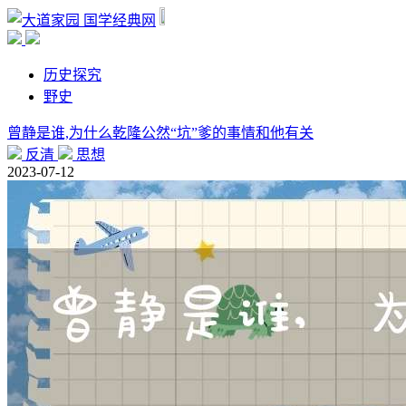
国学经典网
历史探究
野史
曾静是谁,为什么乾隆公然“坑”爹的事情和他有关
反清
思想
2023-07-12