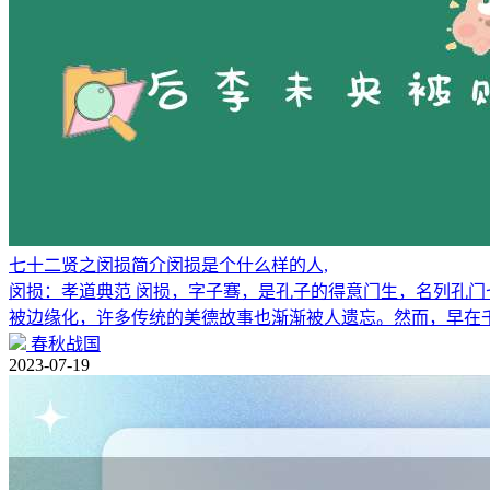
七十二贤之闵损简介闵损是个什么样的人,
闵损：孝道典范 闵损，字子骞，是孔子的得意门生，名列孔门
被边缘化，许多传统的美德故事也渐渐被人遗忘。然而，早在
春秋战国
2023-07-19