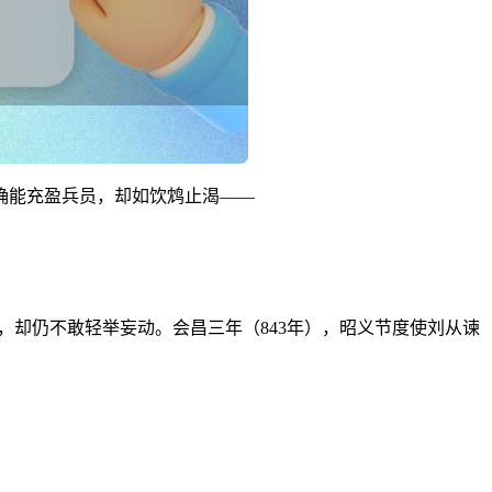
确能充盈兵员，却如饮鸩止渴——
稍复，却仍不敢轻举妄动。会昌三年（843年），昭义节度使刘从谏