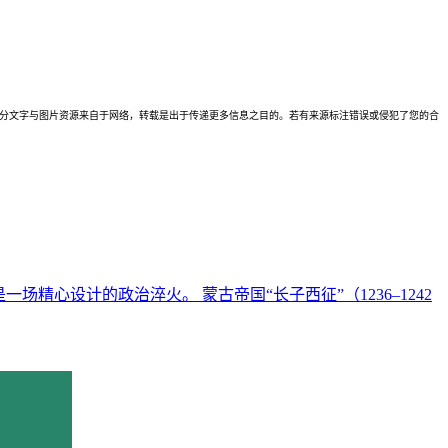
理。本站部分文字与图片资源来自于网络，转载是出于传递更多信息之目的。若有来源标注错误或侵犯了您的合
心设计的政治淬火。 蒙古帝国“长子西征”（1236–1242