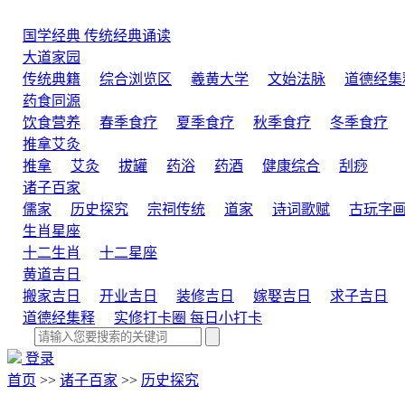
国学经典
传统经典诵读
大道家园
传统典籍
综合浏览区
羲黄大学
文始法脉
道德经集
药食同源
饮食营养
春季食疗
夏季食疗
秋季食疗
冬季食疗
推拿艾灸
推拿
艾灸
拔罐
药浴
药酒
健康综合
刮痧
诸子百家
儒家
历史探究
宗祠传统
道家
诗词歌赋
古玩字
生肖星座
十二生肖
十二星座
黄道吉日
搬家吉日
开业吉日
装修吉日
嫁娶吉日
求子吉日
道德经集释
实修打卡圈
每日小打卡
登录
首页
>>
诸子百家
>>
历史探究