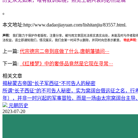
历史从无如果，唯有教训如镜，照见王朝兴衰的必然逻辑
。
本文地址:http://www.dadaojiayuan.com/lishitanjiu/83557.html.
声明：
我们致力于保护作者版权，注重分享。被刊用文章因无法核实真实出处，未能及时与作者取得联系，
法权益，请立即通知我们，情况属实，我们会第一时间予以删除，并同时向您表示歉意。
特此声明
上一篇:
代宗德宗二帝到底做了什么,唐朝藩镇问···
下一篇:
《红楼梦》中的奢侈品竟然是它现在寻常···
相关文章
揭秘蒙古帝国“长子军西征“不可告人的秘密
所谓“长子西征”的不可告人秘密，实为窝阔台借远征之名，行考验
年），并非一时兴起的军事冒险，而是一场由太宗窝阔台主导
元朝历史
2023-07-20