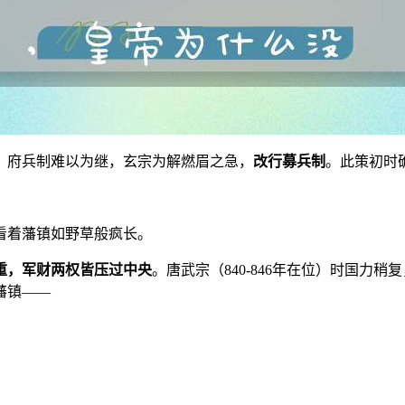
，府兵制难以为继，玄宗为解燃眉之急，
改行募兵制
。此策初时
看着藩镇如野草般疯长。
重，军财两权皆压过中央
。唐武宗（840-846年在位）时国力
藩镇——