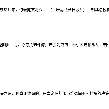
鼙鼓动地来，惊破霓裳羽衣曲"（白居易《长恨歌》），朝廷精锐
能割据一方，亦可抵御外侮。若强削藩镇，恐引发连锁叛乱；若
附骨之疽，但真正致命的，是皇帝在削藩与维稳间不断摇摆的决