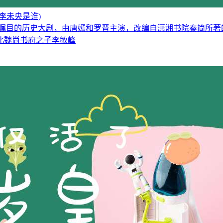
李未央是谁)
受瞩目的历史大剧，由唐嫣和罗晋主演，改编自潇湘书院秦简所著
北魏尚书府之子李敏峰