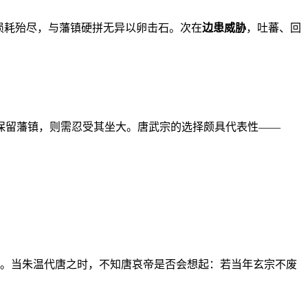
损耗殆尽，与藩镇硬拼无异以卵击石。次在
边患威胁
，吐蕃、回
保留藩镇，则需忍受其坐大。唐武宗的选择颇具代表性——
策。当朱温代唐之时，不知唐哀帝是否会想起：若当年玄宗不废