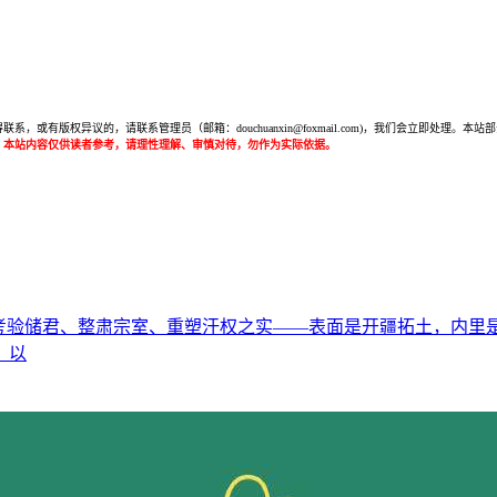
或有版权异议的，请联系管理员（邮箱：douchuanxin@foxmail.com)，我们会立即处
：本站内容仅供读者参考，请理性理解、审慎对待，勿作为实际依据。
储君、整肃宗室、重塑汗权之实——表面是开疆拓土，内里是一场精
、以