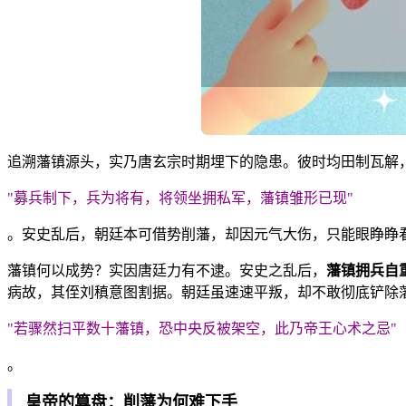
追溯藩镇源头，实乃唐玄宗时期埋下的隐患。彼时均田制瓦解
"募兵制下，兵为将有，将领坐拥私军，藩镇雏形已现"
。安史乱后，朝廷本可借势削藩，却因元气大伤，只能眼睁睁
藩镇何以成势？实因唐廷力有不逮。安史之乱后，
藩镇拥兵自
病故，其侄刘稹意图割据。朝廷虽速速平叛，却不敢彻底铲除
"若骤然扫平数十藩镇，恐中央反被架空，此乃帝王心术之忌"
。
皇帝的算盘：削藩为何难下手