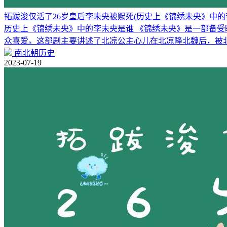
拓跋浚仅活了26岁皇后李未央被赐死(历史上《锦绣未央》中的
历史上《锦绣未央》中的李未央是谁 《锦绣未央》是一部备
众喜爱。这部剧主要讲述了北凉公主心儿在北凉降北魏后，被
南北朝历史
2023-07-19