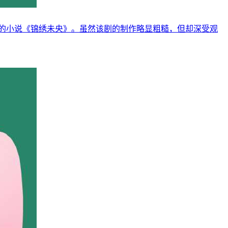
的小说《锦绣未央》。虽然该剧的制作略显粗糙，但却深受观