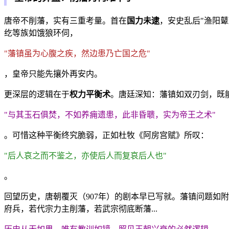
唐帝不削藩，实有三重考量。首在
国力未逮
，安史乱后"渔阳
纥等族如饿狼环伺，
"藩镇虽为心腹之疾，然边患乃亡国之危"
，皇帝只能先攘外再安内。
更深层的逻辑在于
权力平衡术
。唐廷深知：藩镇如双刃剑，既
"与其玉石俱焚，不如养痈遗患，此非昏聩，实为帝王之术"
。可惜这种平衡终究脆弱，正如杜牧《阿房宫赋》所叹：
"后人哀之而不鉴之，亦使后人而复哀后人也"
。
回望历史，唐朝覆灭（907年）的剧本早已写就。藩镇问题如
府兵，若代宗力主削藩，若武宗彻底断藩...