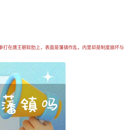
如重拳打在唐王朝软肋上，表面是藩镇作乱，内里却是制度崩坏与