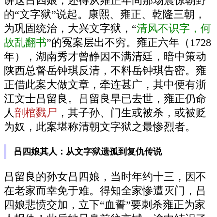
讲这吕四娘，还得从雍正年间那场震惊朝野
的“文字狱”说起。康熙、雍正、乾隆三朝，
为巩固统治，大兴文字狱，“
清风不识字，何
故乱翻书
”的冤案层出不穷。雍正六年（1728
年），湖南秀才曾静因不满清廷，暗中策动
陕西总督岳钟琪反清，不料岳钟琪告密。雍
正借此案大做文章，牵连甚广，其中便有浙
江文士吕留良。吕留良早已去世，雍正仍命
人
剖棺戮尸
，其子孙、门生或被杀，或被贬
为奴，此案堪称清朝文字狱之最惨烈者。
吕四娘其人：从文字狱遗孤到复仇传说
吕留良的孙女吕四娘，当时年约十三，因不
在老家而幸免于难。得知全家惨遭灭门，吕
四娘悲愤交加，立下“血誓”要刺杀雍正为家