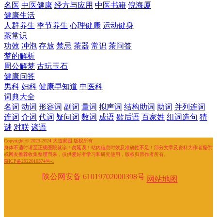
名医
中医健康
经方与应用
中医书籍
倪海厦
健康生活
人群养生
季节养生
心理健康
运动健身
茶常识
功效
冲泡
存放
禁忌
茶器
常识
茶问答
梦的解析
周公解梦
古玩玉石
健康问答
男科
妇科
健康早知道
中医科
词典大全
名词
动词
形容词
副词
量词
拟声词
结构助词
助词
并列连词
连词
介词
代词
疑问词
数词
成语
歇后语
百家姓
组词造句
猜
谜
对联
谚语
Copyright © 2023-2024 大道家园 版权所有
身体不适时请至正规医院就诊！勿延误！站内信息时效及准确性不足！部分文章及资料为作者提供
或网友推荐收集整理而来，仅供爱好者学习和研究使用，版权归原作者所有。
陕ICP备2022010374号-1
陕公网安备 61019702000398号
网站地图