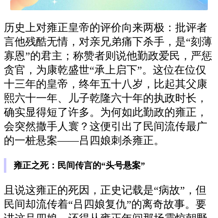
历史上对雍正皇帝的评价向来两极：批评者
言他残酷无情，对亲兄弟痛下杀手，是“刻薄
寡恩”的君主；称赞者则说他勤政爱民，严惩
贪官，为康乾盛世“承上启下”。这位在位仅
十三年的皇帝，终年五十八岁，比起其父康
熙六十一年、儿子乾隆六十年的执政时长，
确实显得短了许多。为何如此勤政的雍正，
会突然撒手人寰？这便引出了民间流传最广
的一桩悬案——吕四娘刺杀雍正。
雍正之死：民间传言的“头号悬案”
且说这雍正的死因，正史记载是“病故”，但
民间却流传着“吕四娘复仇”的离奇故事。要