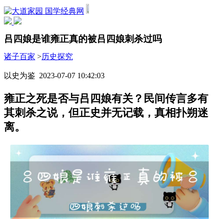
国学经典网
吕四娘是谁雍正真的被吕四娘刺杀过吗
诸子百家
>
历史探究
以史为鉴 2023-07-07 10:42:03
雍正之死是否与吕四娘有关？民间传言多有
其刺杀之说，但正史并无记载，真相扑朔迷
离。