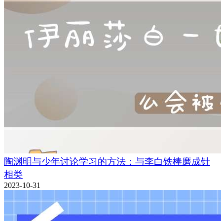
陶渊明与少年讨论学习的方法：与李白铁棒磨成针
相类
2023-10-31