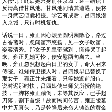
人报仇！此后她只身前往京城，途中结识了
反清高僧甘凤池。甘凤池同情其遭遇，便将
一身武艺倾囊相授。学艺有成后，吕四娘潜
入京城，只待时机复仇。
话说一日，雍正因心烦至圆明园散心，路过
古香斋时，忽闻笛声悠扬，见一女子吹笛，
姿容清秀。那女子见皇帝驾到，慌得哭了起
来。雍正见她可怜，便安慰两句离去。当
晚，雍正忽然想起白日里的女子，命人召来
侍寝。谁知侍卫接人时，吕四娘早已替换了
那女子。雍正并未细看，只等她近前服侍。
说时迟那时快，吕四娘使出师父所授的绝
技，一脚将雍正踹倒，未等其反应，已手起
刀落，割下首级！故而民间传言，雍正陵墓
中并无真头，乃是乾隆后来命人铸造的黄金