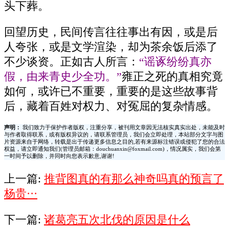
头下葬。
回望历史，民间传言往往事出有因，或是后
人夸张，或是文学渲染，却为茶余饭后添了
不少谈资。正如古人所言：
“谣诼纷纷真亦
假，由来青史少全功。”
雍正之死的真相究竟
如何，或许已不重要，重要的是这些故事背
后，藏着百姓对权力、对冤屈的复杂情感。
声明：
我们致力于保护作者版权，注重分享，被刊用文章因无法核实真实出处，未能及时
与作者取得联系，或有版权异议的，请联系管理员，我们会立即处理，本站部分文字与图
片资源来自于网络，转载是出于传递更多信息之目的,若有来源标注错误或侵犯了您的合法
权益，请立即通知我们(管理员邮箱：douchuanxin@foxmail.com)，情况属实，我们会第
一时间予以删除，并同时向您表示歉意,谢谢!
上一篇:
推背图真的有那么神奇吗真的预言了
杨贵···
下一篇:
诸葛亮五次北伐的原因是什么