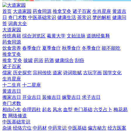
首页
大道家园
药食同源
推拿艾灸
诸子百家
生肖星座
黄道吉
日
奇门术数
中医基础常识
健康生活
茶常识
梦的解析
健康问
答
词典大全
大道家园
传统典籍
综合浏览区
羲黄大学
文始法脉
道德经集释
药食同源
饮食营养
春季食疗
夏季食疗
秋季食疗
冬季食疗
能不能吃
推拿艾灸
推拿
艾灸
拔罐
药浴
药酒
健康综合
刮痧
诸子百家
儒家
历史探究
宗祠传统
道家
诗词歌赋
古玩字画
国学文化
生肖星座
十二生肖
十二星座
黄道吉日
搬家吉日
开业吉日
装修吉日
嫁娶吉日
求子吉日
奇门术数
相由心生
命理四柱
起名
风水
血型
奇门基础
六爻占卜
梅花易
数
网络修道
中医基础常识
杂谈
经络穴位
中药材
中药常识
中医基础
偏方秘方
经方医案