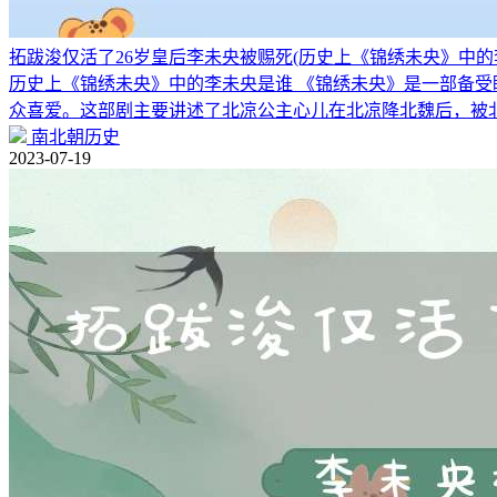
拓跋浚仅活了26岁皇后李未央被赐死(历史上《锦绣未央》中的
历史上《锦绣未央》中的李未央是谁 《锦绣未央》是一部备
众喜爱。这部剧主要讲述了北凉公主心儿在北凉降北魏后，被
南北朝历史
2023-07-19