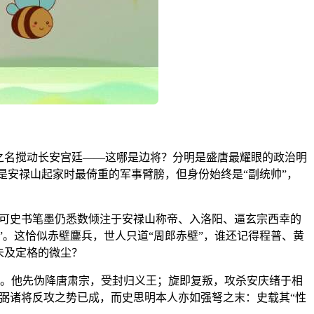
之名搅动长安宫廷——这哪是边将？分明是盛唐最耀眼的政治明
是安禄山起家时最倚重的军事臂膀，但身份始终是“副统帅”，
，可史书笔墨仍悉数倾注于安禄山称帝、入洛阳、逼玄宗西幸的
”。这恰似赤壁鏖兵，世人只道“周郎赤壁”，谁还记得程普、黄
未及定格的微尘？
军。他先伪降唐肃宗，受封归义王；旋即复叛，攻杀安庆绪于相
光弼诸将反攻之势已成，而史思明本人亦如强弩之末：史载其“性