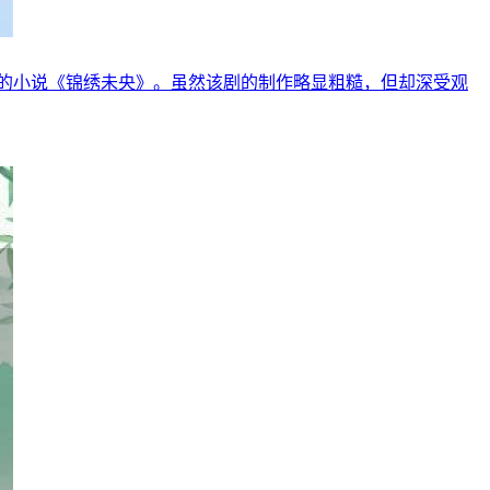
的小说《锦绣未央》。虽然该剧的制作略显粗糙，但却深受观