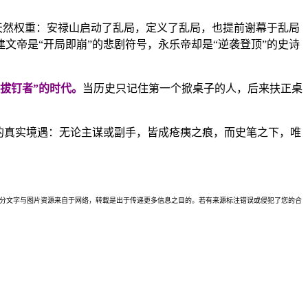
天然权重：安禄山启动了乱局，定义了乱局，也提前谢幕于乱局
帝是“开局即崩”的悲剧符号，永乐帝却是“逆袭登顶”的史诗
拔钉者”的时代。
当历史只记住第一个掀桌子的人，后来扶正桌
的真实境遇：无论主谋或副手，皆成疮痍之痕，而史笔之下，唯
理。本站部分文字与图片资源来自于网络，转载是出于传递更多信息之目的。若有来源标注错误或侵犯了您的合