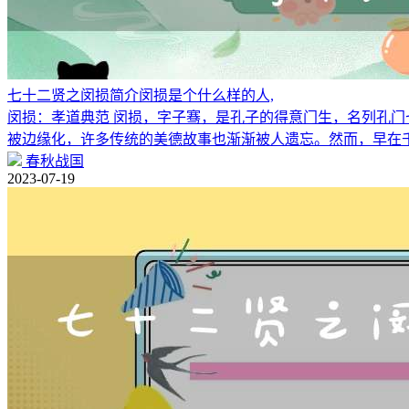
七十二贤之闵损简介闵损是个什么样的人,
闵损：孝道典范 闵损，字子骞，是孔子的得意门生，名列孔门
被边缘化，许多传统的美德故事也渐渐被人遗忘。然而，早在
春秋战国
2023-07-19