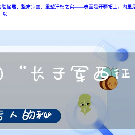
储君、整肃宗室、重塑汗权之实——表面是开疆拓土，内里是一场精
、以