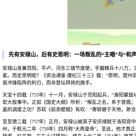
先有安禄山，后有史思明：一场叛乱的“主唱”与“和声
安禄山身兼范阳、平卢、河东三镇节度使，手握精兵十八万，
星。而史思明呢？《资治通鉴·唐纪三十三》载：“思明，营州
是冲锋陷阵的利刃，而非登坛拜将的旗手。
天宝十四载（755年）十一月，安禄山于范阳起兵，“渔阳鼙
宏大叙事中。正如《国史大纲》所析：“叛乱之名，系于首倡；
盖的调度之功？苏轼《前赤壁赋》有叹：“寄蜉蝣于天地，渺
至至德二载（757年）正月，安禄山被其子安庆绪弑于洛阳宫
州，于乾元二年（759年）四月称“大燕皇帝”。至此，他才