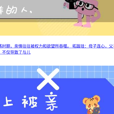
时期，亲情往往被权力和欲望所吞噬。 拓跋珪：母子连心，父
，不仅导致了与儿