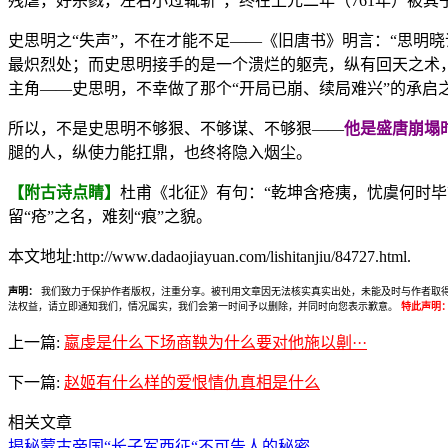
残虐，好杀戮，左右小过辄斩”，终在上元二年（761年）被
史思明之“失声”，不在才能不足——《旧唐书》明言：“思明
最炽烈处；而史思明接手的是一个溃烂的躯壳，纵有回天之术，
主角——史思明，不幸做了那个“开局已崩、续局难兴”的承启
所以，不是史思明不够狠、不够谋、不够狠——
他是盛唐崩塌
腿的人，纵使力能扛鼎，也终将隐入烟尘。
【附古诗点睛】
杜甫《北征》有句：“乾坤含疮痍，忧虞何时
留“疮”之名，难刻“痕”之貌。
本文地址:http://www.dadaojiayuan.com/lishitanjiu/84727.html.
声明：
我们致力于保护作者版权，注重分享。被刊用文章因无法核实真实出处，未能及时与作者取得联系，
法权益，请立即通知我们，情况属实，我们会第一时间予以删除，并同时向您表示歉意。
特此声明
上一篇:
嬴虔是什么下场商鞅为什么要对他施以劓···
下一篇:
赵姬有什么样的爱恨情仇真相是什么
相关文章
揭秘蒙古帝国“长子军西征“不可告人的秘密