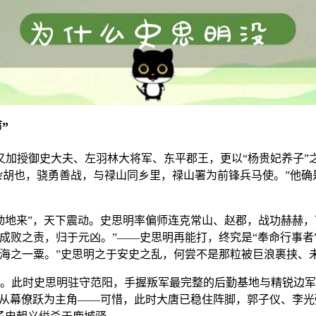
”
又加授御史大夫、左羽林大将军、东平郡王，更以“杨贵妃养子”
杂胡也，骁勇善战，与禄山同乡里，禄山署为前锋兵马使。”他确
鼓动地来”，天下震动。史思明率偏师连克常山、赵郡，战功赫赫
成败之责，归于元凶。”——史思明再能打，终究是“奉命行事者
沧海之一粟。”史思明之于安史之乱，何尝不是那粒被巨浪裹挟、
中。此时史思明驻守范阳，手握叛军最完整的后勤基地与精锐边
真正从幕僚跃为主角——可惜，此时大唐已稳住阵脚，郭子仪、李