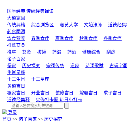
国学经典
传统经典诵读
大道家园
传统典籍
综合浏览区
羲黄大学
文始法脉
道德经集
药食同源
饮食营养
春季食疗
夏季食疗
秋季食疗
冬季食疗
推拿艾灸
推拿
艾灸
拔罐
药浴
药酒
健康综合
刮痧
诸子百家
儒家
历史探究
宗祠传统
道家
诗词歌赋
古玩字
生肖星座
十二生肖
十二星座
黄道吉日
搬家吉日
开业吉日
装修吉日
嫁娶吉日
求子吉日
道德经集释
实修打卡圈
每日小打卡
登录
首页
>>
诸子百家
>>
历史探究