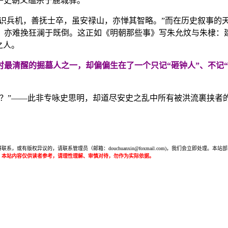
其子史朝义缢杀于鹿城驿。
晓识兵机，善抚士卒，虽安禄山，亦惮其智略。”而在历史叙事的
亦难挽狂澜于既倒。这正如《明朝那些事》写朱允炆与朱棣：建文
之人。
时最清醒的掘墓人之一，却偏偏生在了一个只记“砸钟人”、不记“
毕？”——此非专咏史思明，却道尽安史之乱中所有被洪流裹挟者
或有版权异议的，请联系管理员（邮箱：douchuanxin@foxmail.com)，我们会立即处
：本站内容仅供读者参考，请理性理解、审慎对待，勿作为实际依据。