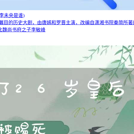
李未央是谁)
受瞩目的历史大剧，由唐嫣和罗晋主演，改编自潇湘书院秦简所著
北魏尚书府之子李敏峰