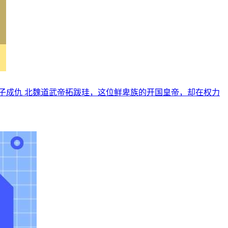
子成仇 北魏道武帝拓跋珪，这位鲜卑族的开国皇帝，却在权力