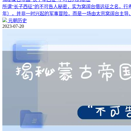
所谓“长子西征”的不可告人秘密，实为窝阔台借远征之名，行考验
年），并非一时兴起的军事冒险，而是一场由太宗窝阔台主导
元朝历史
2023-07-20