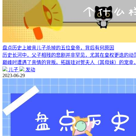
盘点历史上被亲儿子杀掉的五位皇帝，背后有何原因
历史长河中，父子相残的悲剧并非罕见，尤其在皇权更迭的动荡
巅峰时遭遇了亲情的背叛。拓跋珪对贺夫人（其母妹）的宠幸
儿子
发动
2023-06-29