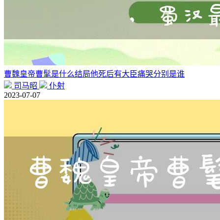
曹魏皇帝曹髦是什么结局他死后有大臣痛哭分别是谁
司马昭
仆射
2023-07-07