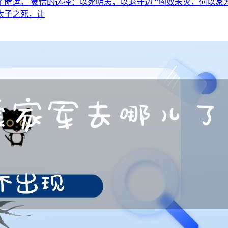
命运。 蒙恬的选择：以死明志，以退守边 “匈奴未灭，何以家
太子之死，让