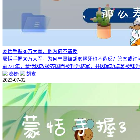
蒙恬手握30万大军，他为何不造反
蒙恬手握30万大军，为何宁愿被胡亥赐死也不造反？答案或许
前221年，蒙恬因攻破齐国而被封为将军，并因军功卓著被拜
秦始
胡亥
2023-07-02