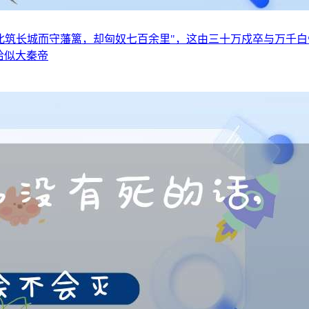
恬北筑长城而守藩篱，却匈奴七百余里"，这由三十万戍卒与万千
恰似大秦帝