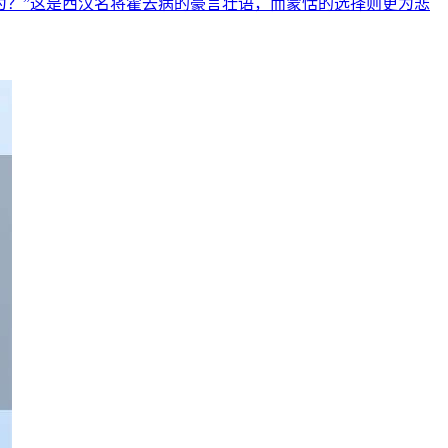
为？”这是西汉名将霍去病的豪言壮语，而蒙恬的选择则更为悲