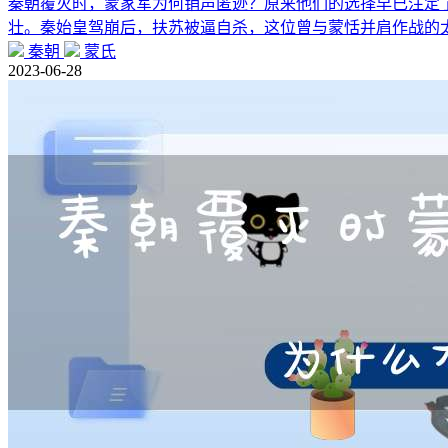
秦朝覆灭时，蒙家军为何销声匿迹？原来他们的选择早已注定了
壮。秦始皇驾崩后，扶苏被逼自杀，这位曾与蒙恬并肩作战的
秦朝
蒙氏
2023-06-28