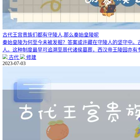
古代王宫贵族们都有守陵人,那么秦始皇陵呢
秦始皇陵为何至今未被发掘？答案或许藏在守陵人的坚守中。古
人。这种制度最早可追溯至周代诸侯墓葬，西汉帝王陵园亦有
古代
修建
2023-07-03