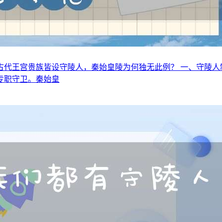
代王宫贵族皆设守陵人，秦始皇陵为何独无此例？ 一、守陵人
专职守卫。秦始皇