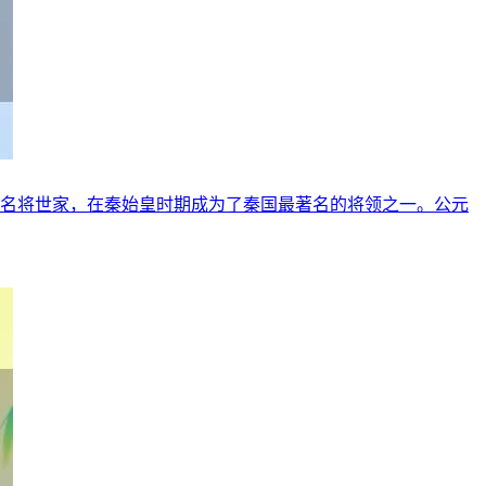
于名将世家，在秦始皇时期成为了秦国最著名的将领之一。公元