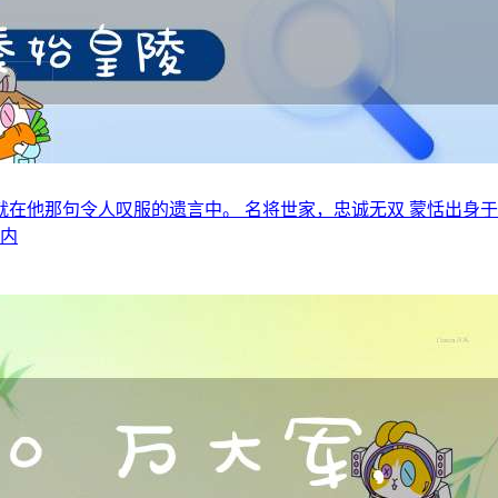
就在他那句令人叹服的遗言中。 名将世家，忠诚无双 蒙恬出身
为内