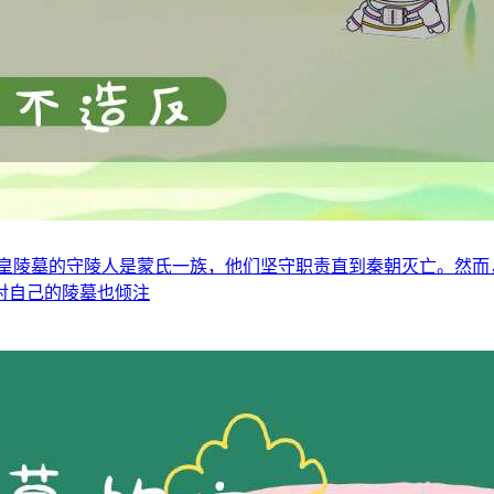
皇陵墓的守陵人是蒙氏一族，他们坚守职责直到秦朝灭亡。然而
对自己的陵墓也倾注