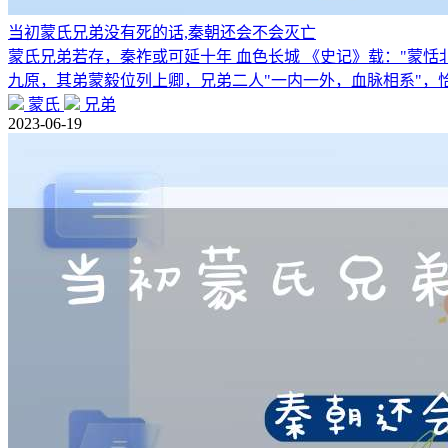
当初蒙氏兄弟没有死的话,秦朝还会不会灭亡
蒙氏兄弟若存，秦祚或可延十年 血色长城 《史记》载："蒙
九原，其弟蒙毅位列上卿，兄弟二人"一内一外，血脉相系"，
蒙氏
兄弟
2023-06-19