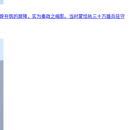
白骨夯筑的屏障，实为秦政之缩影。当时蒙恬执三十万雄兵驻守