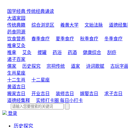
国学经典
传统经典诵读
大道家园
传统典籍
综合浏览区
羲黄大学
文始法脉
道德经集
药食同源
饮食营养
春季食疗
夏季食疗
秋季食疗
冬季食疗
推拿艾灸
推拿
艾灸
拔罐
药浴
药酒
健康综合
刮痧
诸子百家
儒家
历史探究
宗祠传统
道家
诗词歌赋
古玩字
生肖星座
十二生肖
十二星座
黄道吉日
搬家吉日
开业吉日
装修吉日
嫁娶吉日
求子吉日
道德经集释
实修打卡圈
每日小打卡
登录
历史探究