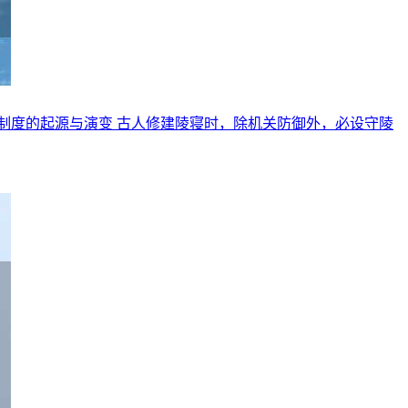
制度的起源与演变 古人修建陵寝时，除机关防御外，必设守陵